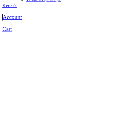
életmód
Keresés
Életrajzok
Memoár
Account
önéletrajz
Érettségi előkészítők
Cart
Biológia érettségihez
Etika
magyar érettségi
matematika érettségi
Testnevelés
történelem érettségi
Esküvő
Fantasy
Fejlesztők kicsiknek, diákoknak
Foglalkoztatók
Matricás
Színezők
Gyakorlók
Foglalkoztatók
iskolai előkészítő óvisoknak
Kártya
kifestő
kisiskolásoknak fejlesztő
logikai