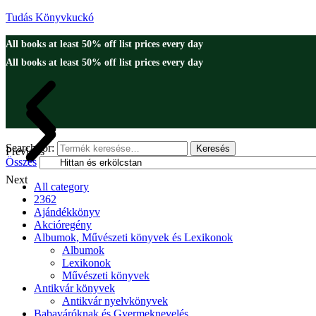
Tudás Könyvkuckó
All books at least 50% off list prices every day
All books at least 50% off list prices every day
Search for:
Keresés
Previous
Összes
Next
All category
2362
Ajándékkönyv
Akcióregény
Albumok, Művészeti könyvek és Lexikonok
Albumok
Lexikonok
Művészeti könyvek
Antikvár könyvek
Antikvár nyelvkönyvek
Babaváróknak és Gyermeknevelés