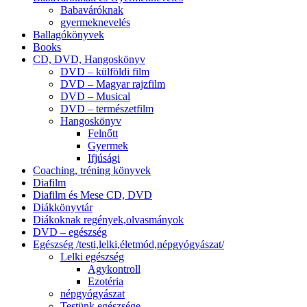
Babaváróknak
gyermeknevelés
Ballagókönyvek
Books
CD, DVD, Hangoskönyv
DVD – külföldi film
DVD – Magyar rajzfilm
DVD – Musical
DVD – természetfilm
Hangoskönyv
Felnőtt
Gyermek
Ifjúsági
Coaching, tréning könyvek
Diafilm
Diafilm és Mese CD, DVD
Diákkönyvtár
Diákoknak regények,olvasmányok
DVD – egészség
Egészség /testi,lelki,életmód,népgyógyászat/
Lelki egészség
Agykontroll
Ezotéria
népgyógyászat
Testünk egészsége