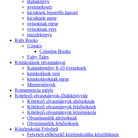
Babakönyv
gyermekvers
kicsiknek leporello,lapozó
kicsiknek mese
ovisoknak mese
ovisoknak vers
puzzlekönyv
Kids Books
Comics
Coloring Books
Fairy Tales
Kisiskolások olvasmányai
Kalandregény 8-10 éveseknek
kisiskolások vers
kisiskolásoknak mese
Meseregények
Kompetencia mérés
Kötelező olvasmányok-Diákkönyvtár
Kötelező olvasmányok alsósoknak
Kötelező olvasmányok felsősöknek
Kötelező olvasmányok középiskola
Olvasónaplók alsósoknak
Olvasónaplók felsősöknek
Középiskolai Felvételi
Felvételi előkészítő középiskolába készülöknek