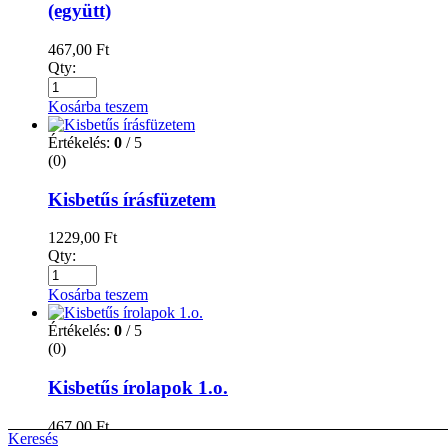
(együtt)
467,00
Ft
Qty:
Kosárba teszem
Értékelés:
0
/ 5
(0)
Kisbetűs írásfüzetem
1229,00
Ft
Qty:
Kosárba teszem
Értékelés:
0
/ 5
(0)
Kisbetűs írolapok 1.o.
467,00
Ft
Keresés
Qty: