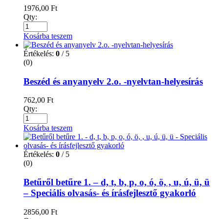
1976,00
Ft
Qty:
Kosárba teszem
Értékelés:
0
/ 5
(0)
Beszéd és anyanyelv 2.o. -nyelvtan-helyesírás
762,00
Ft
Qty:
Kosárba teszem
Értékelés:
0
/ 5
(0)
Betűről betűre 1. – d, t, b, p, o, ó, ö, , u, ú, ü, ü
– Speciális olvasás- és írásfejlesztő gyakorló
2856,00
Ft