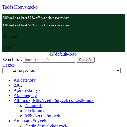
Tudás Könyvkuckó
All books at least 50% off list prices every day
All books at least 50% off list prices every day
Previous
Next
Search for:
Keresés
Összes
All category
2362
Ajándékkönyv
Akcióregény
Albumok, Művészeti könyvek és Lexikonok
Albumok
Lexikonok
Művészeti könyvek
Antikvár könyvek
Antikvár nyelvkönyvek