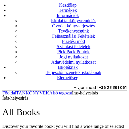
Kezdőlap
Termékek
Információk
Iskolai tankönyvrendelés
Óvodai könyvterjesztés
Tevékenységünk
Felhasználási Feltételek
Fizetési mód
Szállítási feltételek
Pick Pack Pontok
Jogi nyilatkozat
Adatvédelmi nyilatkozat
Iskoláknak
Terjesztői üzenetek iskoláknak
Elérhetőség
Hívjon most!
+36 23 361 051
Főoldal
TANKÖNYVEK
Alsó tagozat
Írás-helyesírás
Írás-helyesírás
All Books
Discover your favorite book: you will find a wide range of selected