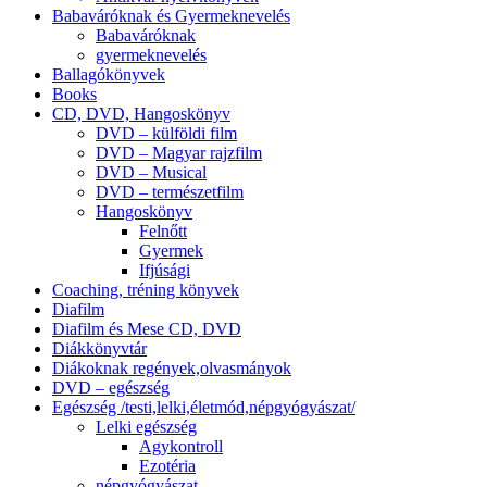
Babaváróknak és Gyermeknevelés
Babaváróknak
gyermeknevelés
Ballagókönyvek
Books
CD, DVD, Hangoskönyv
DVD – külföldi film
DVD – Magyar rajzfilm
DVD – Musical
DVD – természetfilm
Hangoskönyv
Felnőtt
Gyermek
Ifjúsági
Coaching, tréning könyvek
Diafilm
Diafilm és Mese CD, DVD
Diákkönyvtár
Diákoknak regények,olvasmányok
DVD – egészség
Egészség /testi,lelki,életmód,népgyógyászat/
Lelki egészség
Agykontroll
Ezotéria
népgyógyászat