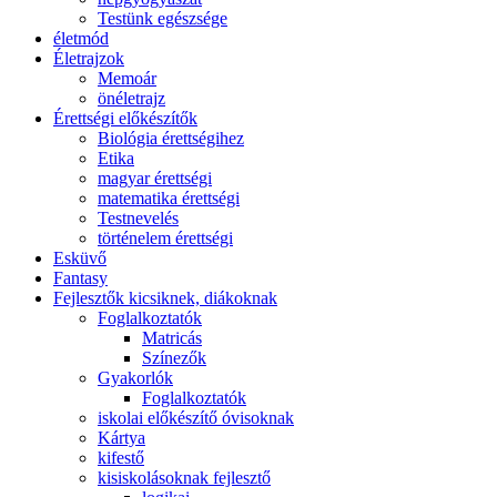
Testünk egészsége
életmód
Életrajzok
Memoár
önéletrajz
Érettségi előkészítők
Biológia érettségihez
Etika
magyar érettségi
matematika érettségi
Testnevelés
történelem érettségi
Esküvő
Fantasy
Fejlesztők kicsiknek, diákoknak
Foglalkoztatók
Matricás
Színezők
Gyakorlók
Foglalkoztatók
iskolai előkészítő óvisoknak
Kártya
kifestő
kisiskolásoknak fejlesztő