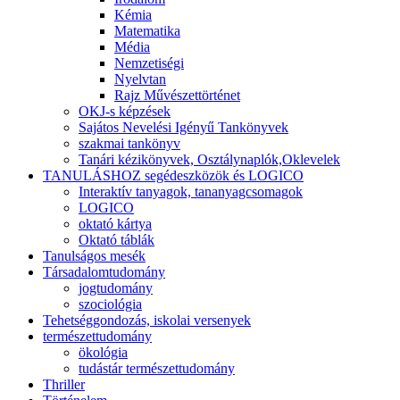
Kémia
Matematika
Média
Nemzetiségi
Nyelvtan
Rajz Művészettörténet
OKJ-s képzések
Sajátos Nevelési Igényű Tankönyvek
szakmai tankönyv
Tanári kézikönyvek, Osztálynaplók,Oklevelek
TANULÁSHOZ segédeszközök és LOGICO
Interaktív tanyagok, tananyagcsomagok
LOGICO
oktató kártya
Oktató táblák
Tanulságos mesék
Társadalomtudomány
jogtudomány
szociológia
Tehetséggondozás, iskolai versenyek
természettudomány
ökológia
tudástár természettudomány
Thriller