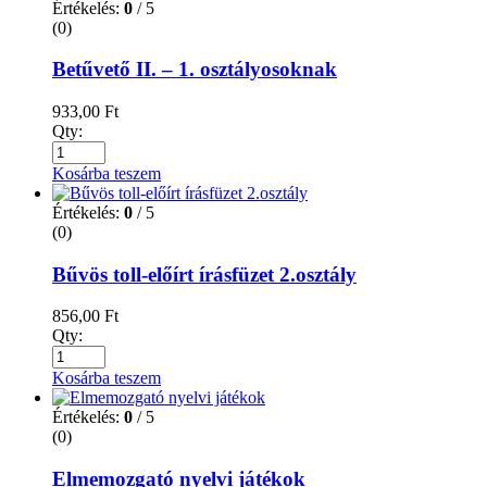
Értékelés:
0
/ 5
(0)
Betűvető II. – 1. osztályosoknak
933,00
Ft
Qty:
Kosárba teszem
Értékelés:
0
/ 5
(0)
Bűvös toll-előírt írásfüzet 2.osztály
856,00
Ft
Qty:
Kosárba teszem
Értékelés:
0
/ 5
(0)
Elmemozgató nyelvi játékok