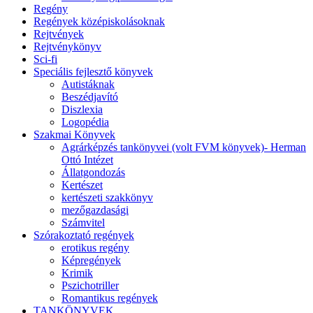
Regény
Regények középiskolásoknak
Rejtvények
Rejtvénykönyv
Sci-fi
Speciális fejlesztő könyvek
Autistáknak
Beszédjavító
Diszlexia
Logopédia
Szakmai Könyvek
Agrárképzés tankönyvei (volt FVM könyvek)- Herman
Ottó Intézet
Állatgondozás
Kertészet
kertészeti szakkönyv
mezőgazdasági
Számvitel
Szórakoztató regények
erotikus regény
Képregények
Krimik
Pszichotriller
Romantikus regények
TANKÖNYVEK