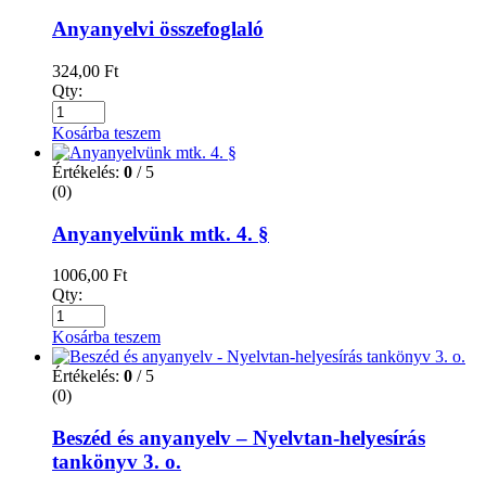
Anyanyelvi összefoglaló
324,00
Ft
Qty:
Kosárba teszem
Értékelés:
0
/ 5
(0)
Anyanyelvünk mtk. 4. §
1006,00
Ft
Qty:
Kosárba teszem
Értékelés:
0
/ 5
(0)
Beszéd és anyanyelv – Nyelvtan-helyesírás
tankönyv 3. o.