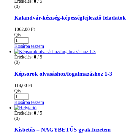
Értékelés:
0
/ 5
(0)
Kalandvár-készség-képességfejlesztő feladatok
1062,00
Ft
Qty:
Kosárba teszem
Értékelés:
0
/ 5
(0)
Képsorok olvasáshoz/fogalmazáshoz 1-3
114,00
Ft
Qty:
Kosárba teszem
Értékelés:
0
/ 5
(0)
Kisbetűs – NAGYBETŰS gyak.füzetem