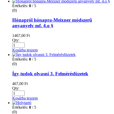
Értékelés:
0
/ 5
(0)
Hónapról hónapra-Meixner módszerű
anyanyelv mf. 4.o §
1467,00
Ft
Qty:
Kosárba teszem
Értékelés:
0
/ 5
(0)
Így tudok olvasni 3. Felmérésfüzetek
467,00
Ft
Qty:
Kosárba teszem
Értékelés:
0
/ 5
(0)