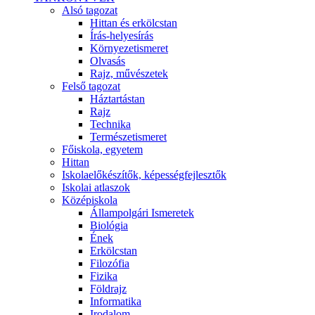
Alsó tagozat
Hittan és erkölcstan
Írás-helyesírás
Környezetismeret
Olvasás
Rajz, művészetek
Felső tagozat
Háztartástan
Rajz
Technika
Természetismeret
Főiskola, egyetem
Hittan
Iskolaelőkészítők, képességfejlesztők
Iskolai atlaszok
Középiskola
Állampolgári Ismeretek
Biológia
Ének
Erkölcstan
Filozófia
Fizika
Földrajz
Informatika
Irodalom