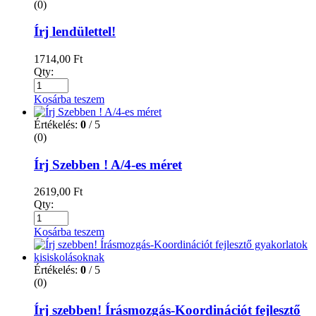
(0)
Írj lendülettel!
1714,00
Ft
Qty:
Kosárba teszem
Értékelés:
0
/ 5
(0)
Írj Szebben ! A/4-es méret
2619,00
Ft
Qty:
Kosárba teszem
Értékelés:
0
/ 5
(0)
Írj szebben! Írásmozgás-Koordinációt fejlesztő