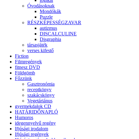
logikai
Óvodásoknak
Mondókák
Puzzle
RÉSZKÉPESSÉGZAVAR
autizmus
DISCALCULINE
Disgraphia
társasjáték
verses kifestő
Fiction
Filmregények
fitnesz DVD
Földgömb
Főzzünk
Gasztronómia
receptkönyv
szakácskönyv
Vegetáriánus
gyermekdalok CD
HATÁRIDŐNAPLÓ
Humoros
idegennyelvű regény
Ifjúsági irodalom
Ifjúsági regények