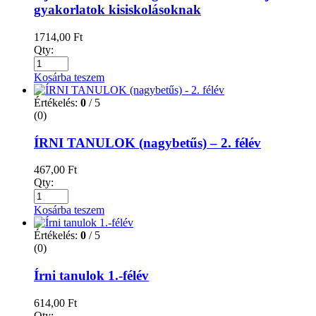
gyakorlatok kisiskolásoknak
1714,00
Ft
Qty:
Kosárba teszem
Értékelés:
0
/ 5
(0)
ÍRNI TANULOK (nagybetűs) – 2. félév
467,00
Ft
Qty:
Kosárba teszem
Értékelés:
0
/ 5
(0)
Írni tanulok 1.-félév
614,00
Ft
Qty: