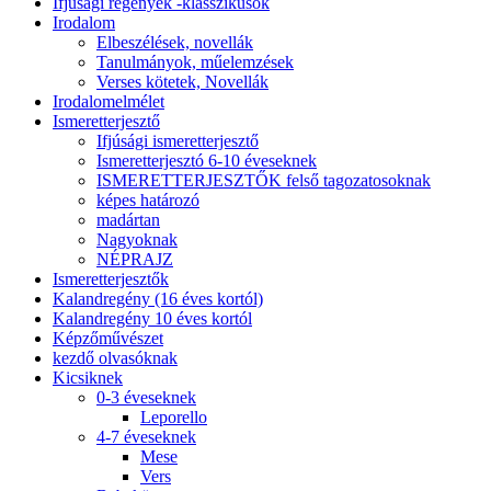
Ifjúsági regények -klasszikusok
Irodalom
Elbeszélések, novellák
Tanulmányok, műelemzések
Verses kötetek, Novellák
Irodalomelmélet
Ismeretterjesztő
Ifjúsági ismeretterjesztő
Ismeretterjesztó 6-10 éveseknek
ISMERETTERJESZTŐK felső tagozatosoknak
képes határozó
madártan
Nagyoknak
NÉPRAJZ
Ismeretterjesztők
Kalandregény (16 éves kortól)
Kalandregény 10 éves kortól
Képzőművészet
kezdő olvasóknak
Kicsiknek
0-3 éveseknek
Leporello
4-7 éveseknek
Mese
Vers