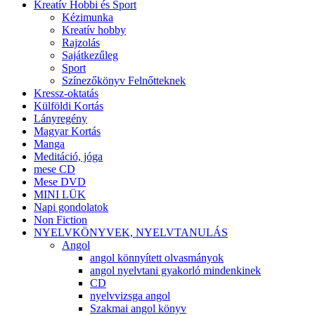
Kreatív Hobbi és Sport
Kézimunka
Kreatív hobby
Rajzolás
Sajátkezűleg
Sport
Színezőkönyv Felnőtteknek
Kressz-oktatás
Külföldi Kortás
Lányregény
Magyar Kortás
Manga
Meditáció, jóga
mese CD
Mese DVD
MINI LÜK
Napi gondolatok
Non Fiction
NYELVKÖNYVEK, NYELVTANULÁS
Angol
angol könnyített olvasmányok
angol nyelvtani gyakorló mindenkinek
CD
nyelvvizsga angol
Szakmai angol könyv