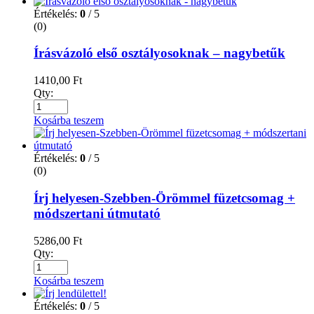
Értékelés:
0
/ 5
(0)
Írásvázoló első osztályosoknak – nagybetűk
1410,00
Ft
Qty:
Kosárba teszem
Értékelés:
0
/ 5
(0)
Írj helyesen-Szebben-Örömmel füzetcsomag +
módszertani útmutató
5286,00
Ft
Qty:
Kosárba teszem
Értékelés:
0
/ 5