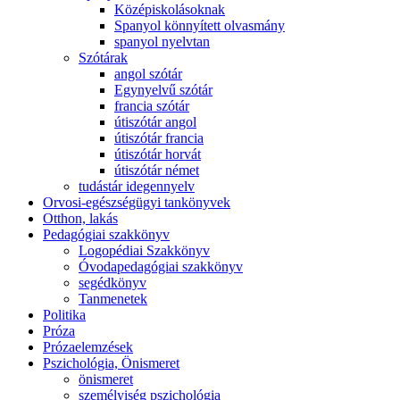
Középiskolásoknak
Spanyol könnyített olvasmány
spanyol nyelvtan
Szótárak
angol szótár
Egynyelvű szótár
francia szótár
útiszótár angol
útiszótár francia
útiszótár horvát
útiszótár német
tudástár idegennyelv
Orvosi-egészségügyi tankönyvek
Otthon, lakás
Pedagógiai szakkönyv
Logopédiai Szakkönyv
Óvodapedagógiai szakkönyv
segédkönyv
Tanmenetek
Politika
Próza
Prózaelemzések
Pszichológia, Önismeret
önismeret
személyiség pszichológia