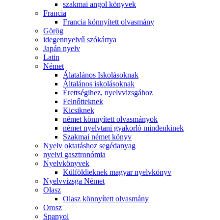
szakmai angol könyvek
Francia
Francia könnyített olvasmány
Görög
idegennyelvű szókártya
Japán nyelv
Latin
Német
Álatalános Iskolásoknak
Általános iskolásoknak
Érettségihez, nyelvvizsgához
Felnőtteknek
Kicsiknek
német könnyített olvasmányok
német nyelvtani gyakorló mindenkinek
Szakmai német könyv
Nyelv oktatáshoz segédanyag
nyelvi gasztronómia
Nyelvkönyvek
Külföldieknek magyar nyelvkönyv
Nyelvvizsga Német
Olasz
Olasz könnyített olvasmány
Orosz
Spanyol