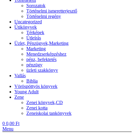
Történelem
Sorozatok
Történelmi ismeretterjesztő
Történelmi regény
Uncategorized
Útikönyvek
Térképek
Útleírás
Üzlet, Pénzügyek,Marketing
Marketing
Menedzserképzéshez
pénz, befektetés
pénzügy
üzleti szakkönyv
Vallás
Biblia
Vöröspöttyös könyvek
Young Adult
Zene
Zenei könyvek,CD
Zenei kotta
Zeneiskolai tankönyvek
0
0,00
Ft
Menu