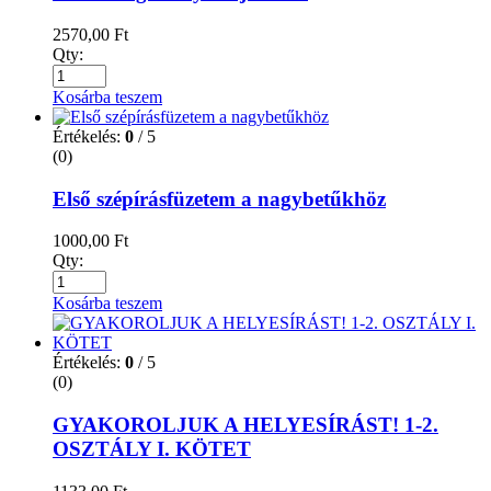
2570,00
Ft
Qty:
Kosárba teszem
Értékelés:
0
/ 5
(0)
Első szépírásfüzetem a nagybetűkhöz
1000,00
Ft
Qty:
Kosárba teszem
Értékelés:
0
/ 5
(0)
GYAKOROLJUK A HELYESÍRÁST! 1-2.
OSZTÁLY I. KÖTET