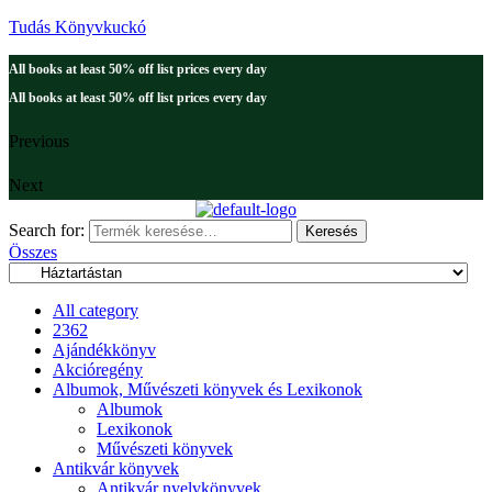
Tudás Könyvkuckó
All books at least 50% off list prices every day
All books at least 50% off list prices every day
Previous
Next
Search for:
Keresés
Összes
All category
2362
Ajándékkönyv
Akcióregény
Albumok, Művészeti könyvek és Lexikonok
Albumok
Lexikonok
Művészeti könyvek
Antikvár könyvek
Antikvár nyelvkönyvek