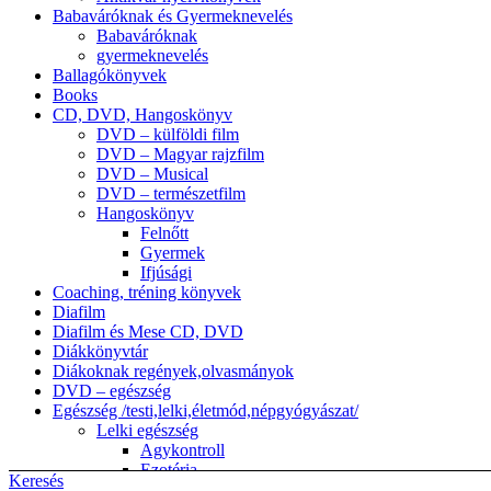
Babaváróknak és Gyermeknevelés
Babaváróknak
gyermeknevelés
Ballagókönyvek
Books
CD, DVD, Hangoskönyv
DVD – külföldi film
DVD – Magyar rajzfilm
DVD – Musical
DVD – természetfilm
Hangoskönyv
Felnőtt
Gyermek
Ifjúsági
Coaching, tréning könyvek
Diafilm
Diafilm és Mese CD, DVD
Diákkönyvtár
Diákoknak regények,olvasmányok
DVD – egészség
Egészség /testi,lelki,életmód,népgyógyászat/
Lelki egészség
Agykontroll
Ezotéria
Keresés
népgyógyászat