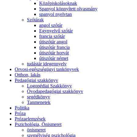
Középiskolásoknak
Spanyol könnyített olvasmány
spanyol nyelvtan
Szótárak
angol szótár
Egynyelvű szótár
francia szótár
útiszótár angol
útiszótár francia
útiszótár horvát
útiszótár német
tudástár idegennyelv
Orvosi-egészségügyi tankönyvek
Otthon, lakás
Pedagógiai szakkönyv
Logopédiai Szakkönyv
Óvodapedagógiai szakkönyv
segédkönyv
Tanmenetek
Politika
Próza
Prózaelemzések
Pszichológia, Önismeret
önismeret
személyiség pszichológia