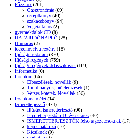
Főzzünk
(261)
Gasztronómia
(89)
receptkönyv
(40)
szakácskönyv
(94)
Vegetáriánus
(2)
gyermekdalok CD
(8)
HATÁRIDŐNAPLÓ
(28)
Humoros
(2)
idegennyelvű regény
(18)
Ifjúsági irodalom
(370)
Ifjúsági regények
(759)
Ifjúsági regények -klasszikusok
(109)
Informatika
(0)
Irodalom
(66)
Elbeszélések, novellák
(9)
Tanulmányok, műelemzések
(1)
Verses kötetek, Novellák
(56)
Irodalomelmélet
(14)
Ismeretterjesztő
(473)
Ifjúsági ismeretterjesztő
(90)
Ismeretterjesztó 6-10 éveseknek
(30)
ISMERETTERJESZTŐK felső tagozatosoknak
(17)
képes határozó
(10)
Kicsiknek
(0)
madártan
(2)