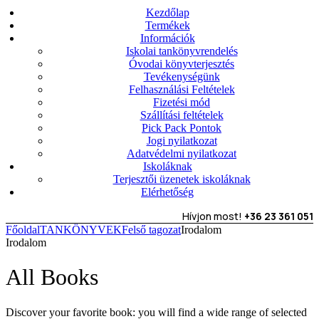
Kezdőlap
Termékek
Információk
Iskolai tankönyvrendelés
Óvodai könyvterjesztés
Tevékenységünk
Felhasználási Feltételek
Fizetési mód
Szállítási feltételek
Pick Pack Pontok
Jogi nyilatkozat
Adatvédelmi nyilatkozat
Iskoláknak
Terjesztői üzenetek iskoláknak
Elérhetőség
Hívjon most!
+36 23 361 051
Főoldal
TANKÖNYVEK
Felső tagozat
Irodalom
Irodalom
All Books
Discover your favorite book: you will find a wide range of selected