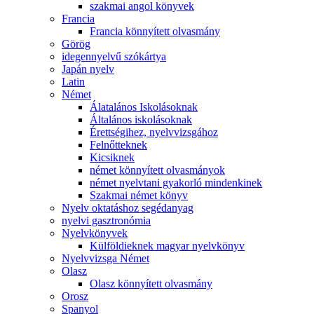
szakmai angol könyvek
Francia
Francia könnyített olvasmány
Görög
idegennyelvű szókártya
Japán nyelv
Latin
Német
Álatalános Iskolásoknak
Általános iskolásoknak
Érettségihez, nyelvvizsgához
Felnőtteknek
Kicsiknek
német könnyített olvasmányok
német nyelvtani gyakorló mindenkinek
Szakmai német könyv
Nyelv oktatáshoz segédanyag
nyelvi gasztronómia
Nyelvkönyvek
Külföldieknek magyar nyelvkönyv
Nyelvvizsga Német
Olasz
Olasz könnyített olvasmány
Orosz
Spanyol