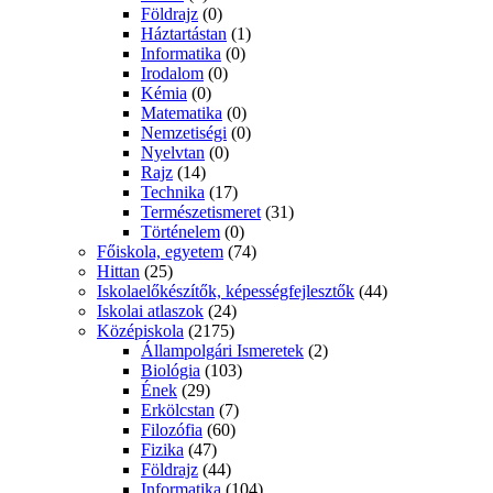
Földrajz
(0)
Háztartástan
(1)
Informatika
(0)
Irodalom
(0)
Kémia
(0)
Matematika
(0)
Nemzetiségi
(0)
Nyelvtan
(0)
Rajz
(14)
Technika
(17)
Természetismeret
(31)
Történelem
(0)
Főiskola, egyetem
(74)
Hittan
(25)
Iskolaelőkészítők, képességfejlesztők
(44)
Iskolai atlaszok
(24)
Középiskola
(2175)
Állampolgári Ismeretek
(2)
Biológia
(103)
Ének
(29)
Erkölcstan
(7)
Filozófia
(60)
Fizika
(47)
Földrajz
(44)
Informatika
(104)