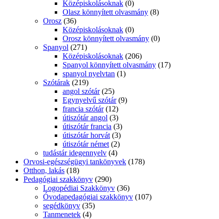
Középiskolásoknak
(0)
Olasz könnyített olvasmány
(8)
Orosz
(36)
Középiskolásoknak
(0)
Orosz könnyített olvasmány
(0)
Spanyol
(271)
Középiskolásoknak
(206)
Spanyol könnyített olvasmány
(17)
spanyol nyelvtan
(1)
Szótárak
(219)
angol szótár
(25)
Egynyelvű szótár
(9)
francia szótár
(12)
útiszótár angol
(3)
útiszótár francia
(3)
útiszótár horvát
(3)
útiszótár német
(2)
tudástár idegennyelv
(4)
Orvosi-egészségügyi tankönyvek
(178)
Otthon, lakás
(18)
Pedagógiai szakkönyv
(290)
Logopédiai Szakkönyv
(36)
Óvodapedagógiai szakkönyv
(107)
segédkönyv
(35)
Tanmenetek
(4)