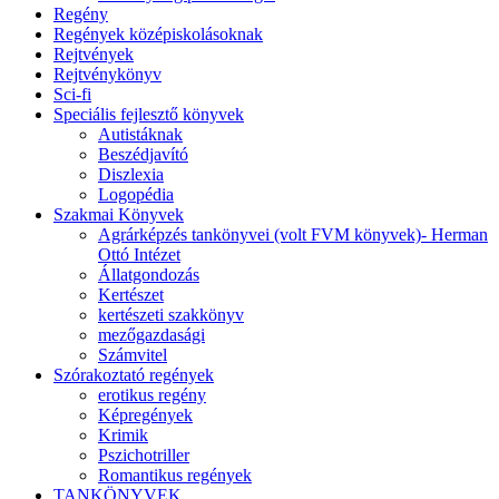
Regény
Regények középiskolásoknak
Rejtvények
Rejtvénykönyv
Sci-fi
Speciális fejlesztő könyvek
Autistáknak
Beszédjavító
Diszlexia
Logopédia
Szakmai Könyvek
Agrárképzés tankönyvei (volt FVM könyvek)- Herman
Ottó Intézet
Állatgondozás
Kertészet
kertészeti szakkönyv
mezőgazdasági
Számvitel
Szórakoztató regények
erotikus regény
Képregények
Krimik
Pszichotriller
Romantikus regények
TANKÖNYVEK