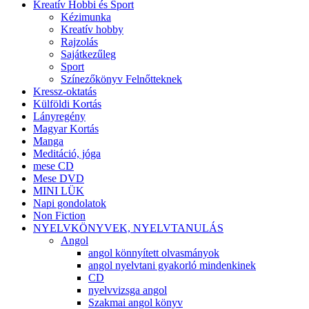
Kreatív Hobbi és Sport
Kézimunka
Kreatív hobby
Rajzolás
Sajátkezűleg
Sport
Színezőkönyv Felnőtteknek
Kressz-oktatás
Külföldi Kortás
Lányregény
Magyar Kortás
Manga
Meditáció, jóga
mese CD
Mese DVD
MINI LÜK
Napi gondolatok
Non Fiction
NYELVKÖNYVEK, NYELVTANULÁS
Angol
angol könnyített olvasmányok
angol nyelvtani gyakorló mindenkinek
CD
nyelvvizsga angol
Szakmai angol könyv