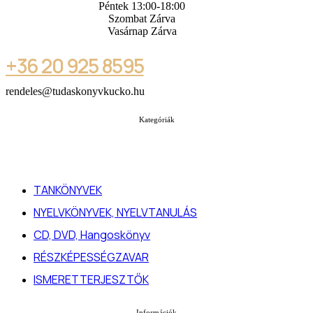
Péntek 13:00-18:00
Szombat Zárva
Vasárnap Zárva
+36 20 925 8595
rendeles@tudaskonyvkucko.hu
Kategóriák
TANKÖNYVEK
NYELVKÖNYVEK, NYELVTANULÁS
CD, DVD, Hangoskönyv
RÉSZKÉPESSÉGZAVAR
ISMERETTERJESZTŐK
Információk