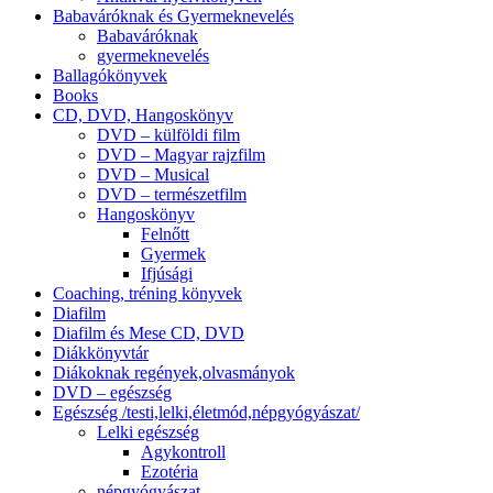
Babaváróknak és Gyermeknevelés
Babaváróknak
gyermeknevelés
Ballagókönyvek
Books
CD, DVD, Hangoskönyv
DVD – külföldi film
DVD – Magyar rajzfilm
DVD – Musical
DVD – természetfilm
Hangoskönyv
Felnőtt
Gyermek
Ifjúsági
Coaching, tréning könyvek
Diafilm
Diafilm és Mese CD, DVD
Diákkönyvtár
Diákoknak regények,olvasmányok
DVD – egészség
Egészség /testi,lelki,életmód,népgyógyászat/
Lelki egészség
Agykontroll
Ezotéria
népgyógyászat