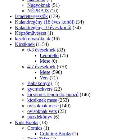
Nagyoknak
(51)
NÉPRAJZ
(10)
Ismeretterjesztők
(139)
Kalandregény (16 éves kortól)
(34)
Kalandregény 10 éves kortól
(34)
Képzőművészet
(1)
kezdő olvasóknak
(16)
Kicsiknek
(1154)
0-3 éveseknek
(83)
Leporello
(75)
Mese
(0)
4-7 éveseknek
(670)
Mese
(598)
Vers
(71)
Babakönyv
(15)
gyermekvers
(22)
kicsiknek leporello,lapozó
(146)
kicsiknek mese
(253)
ovisoknak mese
(149)
ovisoknak vers
(23)
puzzlekönyv
(6)
Kids Books
(13)
Comics
(1)
Coloring Books
(1)