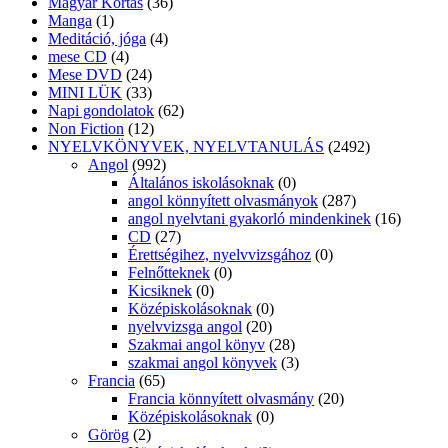
Magyar Kortás
(36)
Manga
(1)
Meditáció, jóga
(4)
mese CD
(4)
Mese DVD
(24)
MINI LÜK
(33)
Napi gondolatok
(62)
Non Fiction
(12)
NYELVKÖNYVEK, NYELVTANULÁS
(2492)
Angol
(992)
Általános iskolásoknak
(0)
angol könnyített olvasmányok
(287)
angol nyelvtani gyakorló mindenkinek
(16)
CD
(27)
Érettségihez, nyelvvizsgához
(0)
Felnőtteknek
(0)
Kicsiknek
(0)
Középiskolásoknak
(0)
nyelvvizsga angol
(20)
Szakmai angol könyv
(28)
szakmai angol könyvek
(3)
Francia
(65)
Francia könnyített olvasmány
(20)
Középiskolásoknak
(0)
Görög
(2)