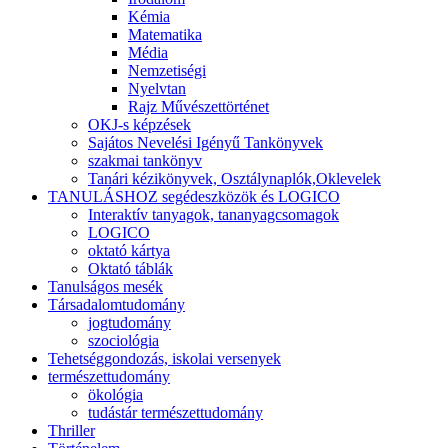
Kémia
Matematika
Média
Nemzetiségi
Nyelvtan
Rajz Művészettörténet
OKJ-s képzések
Sajátos Nevelési Igényű Tankönyvek
szakmai tankönyv
Tanári kézikönyvek, Osztálynaplók,Oklevelek
TANULÁSHOZ segédeszközök és LOGICO
Interaktív tanyagok, tananyagcsomagok
LOGICO
oktató kártya
Oktató táblák
Tanulságos mesék
Társadalomtudomány
jogtudomány
szociológia
Tehetséggondozás, iskolai versenyek
természettudomány
ökológia
tudástár természettudomány
Thriller