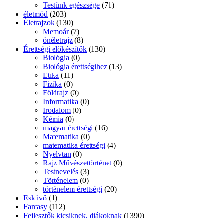
Testünk egészsége
(71)
életmód
(203)
Életrajzok
(130)
Memoár
(7)
önéletrajz
(8)
Érettségi előkészítők
(130)
Biológia
(0)
Biológia érettségihez
(13)
Etika
(11)
Fizika
(0)
Földrajz
(0)
Informatika
(0)
Irodalom
(0)
Kémia
(0)
magyar érettségi
(16)
Matematika
(0)
matematika érettségi
(4)
Nyelvtan
(0)
Rajz Művészettörténet
(0)
Testnevelés
(3)
Történelem
(0)
történelem érettségi
(20)
Esküvő
(1)
Fantasy
(112)
Fejlesztők kicsiknek, diákoknak
(1390)