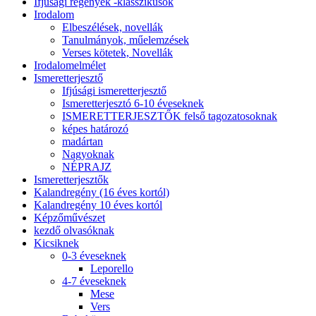
Ifjúsági regények -klasszikusok
Irodalom
Elbeszélések, novellák
Tanulmányok, műelemzések
Verses kötetek, Novellák
Irodalomelmélet
Ismeretterjesztő
Ifjúsági ismeretterjesztő
Ismeretterjesztó 6-10 éveseknek
ISMERETTERJESZTŐK felső tagozatosoknak
képes határozó
madártan
Nagyoknak
NÉPRAJZ
Ismeretterjesztők
Kalandregény (16 éves kortól)
Kalandregény 10 éves kortól
Képzőművészet
kezdő olvasóknak
Kicsiknek
0-3 éveseknek
Leporello
4-7 éveseknek
Mese
Vers