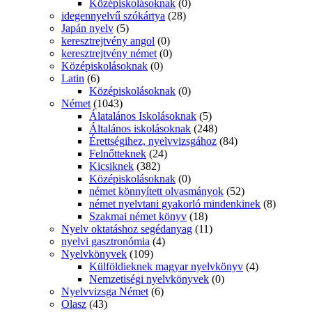
Középiskolásoknak
(0)
idegennyelvű szókártya
(28)
Japán nyelv
(5)
keresztrejtvény angol
(0)
keresztrejtvény német
(0)
Középiskolásoknak
(0)
Latin
(6)
Középiskolásoknak
(0)
Német
(1043)
Álatalános Iskolásoknak
(5)
Általános iskolásoknak
(248)
Érettségihez, nyelvvizsgához
(84)
Felnőtteknek
(24)
Kicsiknek
(382)
Középiskolásoknak
(0)
német könnyített olvasmányok
(52)
német nyelvtani gyakorló mindenkinek
(8)
Szakmai német könyv
(18)
Nyelv oktatáshoz segédanyag
(11)
nyelvi gasztronómia
(4)
Nyelvkönyvek
(109)
Külföldieknek magyar nyelvkönyv
(4)
Nemzetiségi nyelvkönyvek
(0)
Nyelvvizsga Német
(6)
Olasz
(43)