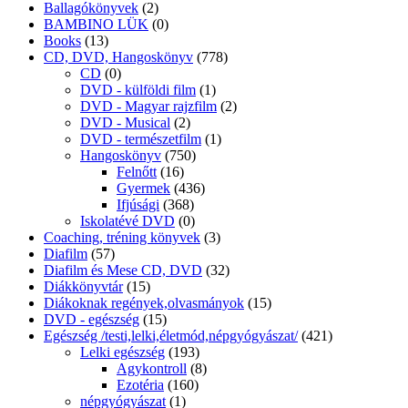
Ballagókönyvek
(2)
BAMBINO LÜK
(0)
Books
(13)
CD, DVD, Hangoskönyv
(778)
CD
(0)
DVD - külföldi film
(1)
DVD - Magyar rajzfilm
(2)
DVD - Musical
(2)
DVD - természetfilm
(1)
Hangoskönyv
(750)
Felnőtt
(16)
Gyermek
(436)
Ifjúsági
(368)
Iskolatévé DVD
(0)
Coaching, tréning könyvek
(3)
Diafilm
(57)
Diafilm és Mese CD, DVD
(32)
Diákkönyvtár
(15)
Diákoknak regények,olvasmányok
(15)
DVD - egészség
(15)
Egészség /testi,lelki,életmód,népgyógyászat/
(421)
Lelki egészség
(193)
Agykontroll
(8)
Ezotéria
(160)
népgyógyászat
(1)