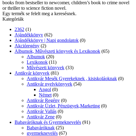
books from bestseller to newcomer, children’s book to crime novel
or thriller to science fiction novel.
Egy termék se felelt meg a keresésnek.
Kategóriák
2362
(1)
Ajándékkönyv
(62)
Ajándékkönyv | Napi gondolatok
(0)
Akcióregény
(2)
Albumok, Művészeti könyvek és Lexikonok
(65)
Albumok
(20)
Lexikonok
(11)
Művészeti könyvek
(33)
Antikvár könyvek
(81)
Antikvár Mesék Gyerekeknek , kisiskoláoknak
(0)
Antikvár nyelvkönyvek
(54)
Angol
(0)
Német
(0)
Antikvár Regény
(0)
Antikvár Üzlet, Pénzügyek,Marketing
(0)
Antikvár Vallás
(0)
Antikvár Zene
(0)
Babaváróknak és Gyermeknevelés
(91)
Babaváróknak
(25)
gyermeknevelés
(67)