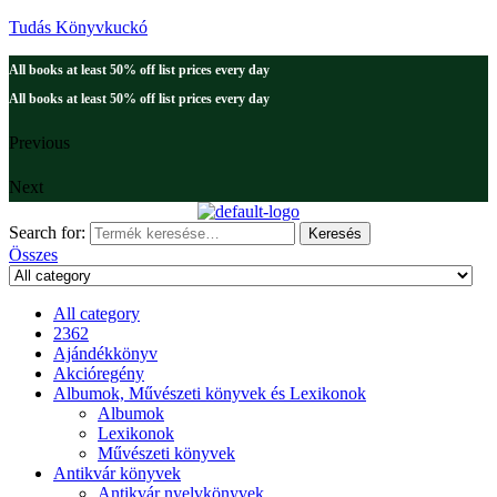
Tudás Könyvkuckó
All books at least 50% off list prices every day
All books at least 50% off list prices every day
Previous
Next
Search for:
Keresés
Összes
All category
2362
Ajándékkönyv
Akcióregény
Albumok, Művészeti könyvek és Lexikonok
Albumok
Lexikonok
Művészeti könyvek
Antikvár könyvek
Antikvár nyelvkönyvek