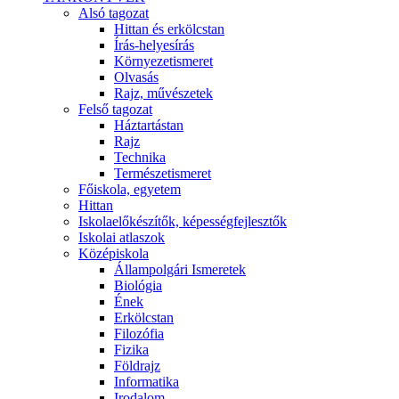
Alsó tagozat
Hittan és erkölcstan
Írás-helyesírás
Környezetismeret
Olvasás
Rajz, művészetek
Felső tagozat
Háztartástan
Rajz
Technika
Természetismeret
Főiskola, egyetem
Hittan
Iskolaelőkészítők, képességfejlesztők
Iskolai atlaszok
Középiskola
Állampolgári Ismeretek
Biológia
Ének
Erkölcstan
Filozófia
Fizika
Földrajz
Informatika
Irodalom