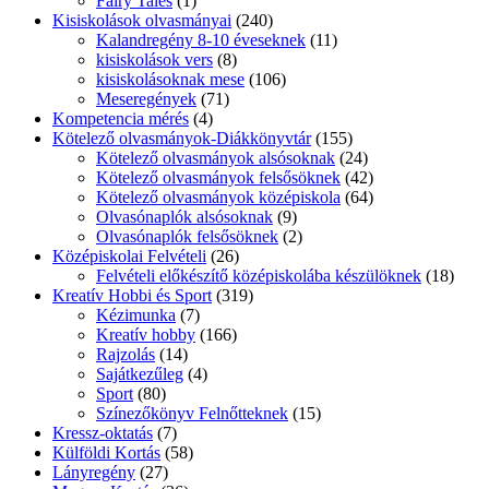
Fairy Tales
(1)
Kisiskolások olvasmányai
(240)
Kalandregény 8-10 éveseknek
(11)
kisiskolások vers
(8)
kisiskolásoknak mese
(106)
Meseregények
(71)
Kompetencia mérés
(4)
Kötelező olvasmányok-Diákkönyvtár
(155)
Kötelező olvasmányok alsósoknak
(24)
Kötelező olvasmányok felsősöknek
(42)
Kötelező olvasmányok középiskola
(64)
Olvasónaplók alsósoknak
(9)
Olvasónaplók felsősöknek
(2)
Középiskolai Felvételi
(26)
Felvételi előkészítő középiskolába készülöknek
(18)
Kreatív Hobbi és Sport
(319)
Kézimunka
(7)
Kreatív hobby
(166)
Rajzolás
(14)
Sajátkezűleg
(4)
Sport
(80)
Színezőkönyv Felnőtteknek
(15)
Kressz-oktatás
(7)
Külföldi Kortás
(58)
Lányregény
(27)