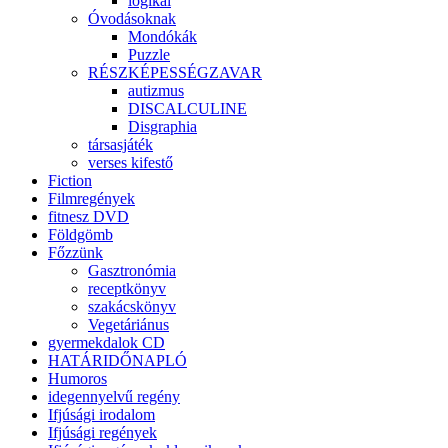
logikai
Óvodásoknak
Mondókák
Puzzle
RÉSZKÉPESSÉGZAVAR
autizmus
DISCALCULINE
Disgraphia
társasjáték
verses kifestő
Fiction
Filmregények
fitnesz DVD
Földgömb
Főzzünk
Gasztronómia
receptkönyv
szakácskönyv
Vegetáriánus
gyermekdalok CD
HATÁRIDŐNAPLÓ
Humoros
idegennyelvű regény
Ifjúsági irodalom
Ifjúsági regények