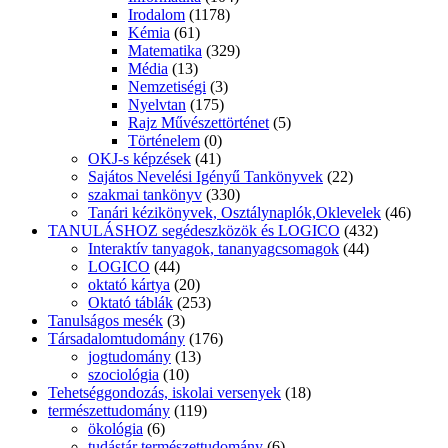
Irodalom
(1178)
Kémia
(61)
Matematika
(329)
Média
(13)
Nemzetiségi
(3)
Nyelvtan
(175)
Rajz Művészettörténet
(5)
Történelem
(0)
OKJ-s képzések
(41)
Sajátos Nevelési Igényű Tankönyvek
(22)
szakmai tankönyv
(330)
Tanári kézikönyvek, Osztálynaplók,Oklevelek
(46)
TANULÁSHOZ segédeszközök és LOGICO
(432)
Interaktív tanyagok, tananyagcsomagok
(44)
LOGICO
(44)
oktató kártya
(20)
Oktató táblák
(253)
Tanulságos mesék
(3)
Társadalomtudomány
(176)
jogtudomány
(13)
szociológia
(10)
Tehetséggondozás, iskolai versenyek
(18)
természettudomány
(119)
ökológia
(6)
tudástár természettudomány
(6)