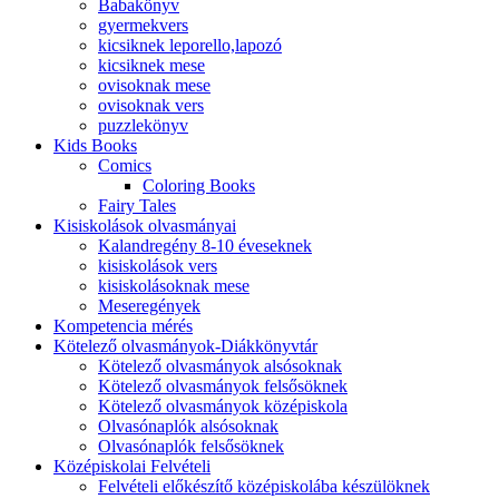
Babakönyv
gyermekvers
kicsiknek leporello,lapozó
kicsiknek mese
ovisoknak mese
ovisoknak vers
puzzlekönyv
Kids Books
Comics
Coloring Books
Fairy Tales
Kisiskolások olvasmányai
Kalandregény 8-10 éveseknek
kisiskolások vers
kisiskolásoknak mese
Meseregények
Kompetencia mérés
Kötelező olvasmányok-Diákkönyvtár
Kötelező olvasmányok alsósoknak
Kötelező olvasmányok felsősöknek
Kötelező olvasmányok középiskola
Olvasónaplók alsósoknak
Olvasónaplók felsősöknek
Középiskolai Felvételi
Felvételi előkészítő középiskolába készülöknek