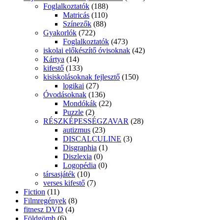
Foglalkoztatók
(188)
Matricás
(110)
Színezők
(88)
Gyakorlók
(722)
Foglalkoztatók
(473)
iskolai előkészítő óvisoknak
(42)
Kártya
(14)
kifestő
(133)
kisiskolásoknak fejlesztő
(150)
logikai
(27)
Óvodásoknak
(136)
Mondókák
(22)
Puzzle
(2)
RÉSZKÉPESSÉGZAVAR
(28)
autizmus
(23)
DISCALCULINE
(3)
Disgraphia
(1)
Diszlexia
(0)
Logopédia
(0)
társasjáték
(10)
verses kifestő
(7)
Fiction
(11)
Filmregények
(8)
fitnesz DVD
(4)
Földgömb
(6)