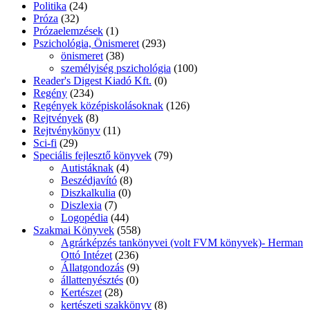
Politika
(24)
Próza
(32)
Prózaelemzések
(1)
Pszichológia, Önismeret
(293)
önismeret
(38)
személyiség pszichológia
(100)
Reader's Digest Kiadó Kft.
(0)
Regény
(234)
Regények középiskolásoknak
(126)
Rejtvények
(8)
Rejtvénykönyv
(11)
Sci-fi
(29)
Speciális fejlesztő könyvek
(79)
Autistáknak
(4)
Beszédjavító
(8)
Diszkalkulia
(0)
Diszlexia
(7)
Logopédia
(44)
Szakmai Könyvek
(558)
Agrárképzés tankönyvei (volt FVM könyvek)- Herman
Ottó Intézet
(236)
Állatgondozás
(9)
állattenyésztés
(0)
Kertészet
(28)
kertészeti szakkönyv
(8)