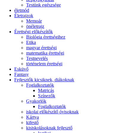
Testünk egészsége
életmód
Életrajzok
Memoár
önéletrajz
Érettségi előkészítők
Biológia érettségihez
Etika
magyar érettségi
matematika érettségi
Testnevelés
történelem érettségi
Esküvő
Fantasy
Fejlesztők kicsiknek, diákoknak
Foglalkoztatók
Matricás
Színezők
Gyakorlók
Foglalkoztatók
iskolai előkészítő óvisoknak
Kártya
kifestő
kisiskolásoknak fejlesztő