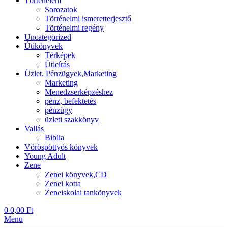
Történelem
Sorozatok
Történelmi ismeretterjesztő
Történelmi regény
Uncategorized
Útikönyvek
Térképek
Útleírás
Üzlet, Pénzügyek,Marketing
Marketing
Menedzserképzéshez
pénz, befektetés
pénzügy
üzleti szakkönyv
Vallás
Biblia
Vöröspöttyös könyvek
Young Adult
Zene
Zenei könyvek,CD
Zenei kotta
Zeneiskolai tankönyvek
0
0,00
Ft
Menu