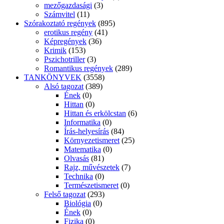
mezőgazdasági
(3)
Számvitel
(11)
Szórakoztató regények
(895)
erotikus regény
(41)
Képregények
(36)
Krimik
(153)
Pszichotriller
(3)
Romantikus regények
(289)
TANKÖNYVEK
(3558)
Alsó tagozat
(389)
Ének
(0)
Hittan
(0)
Hittan és erkölcstan
(6)
Informatika
(0)
Írás-helyesírás
(84)
Környezetismeret
(25)
Matematika
(0)
Olvasás
(81)
Rajz, művészetek
(7)
Technika
(0)
Természetismeret
(0)
Felső tagozat
(293)
Biológia
(0)
Ének
(0)
Fizika
(0)