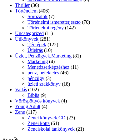
Thriller
(36)
Történelem
(406)
Sorozatok
(7)
Történelmi ismeretterjesztő
(70)
Történelmi regény
(142)
Uncategorized
(11)
Útikönyvek
(281)
Térképek
(122)
Útleírás
(10)
Üzlet, Pénzügyek,Marketing
(81)
Marketing
(4)
Menedzserképzéshez
(11)
pénz, befektetés
(46)
pénzügy
(3)
üzleti szakkönyv
(18)
Vallás
(102)
Biblia
(9)
Vöröspöttyös könyvek
(4)
Young Adult
(4)
Zene
(117)
Zenei könyvek,CD
(23)
Zenei kotta
(61)
Zeneiskolai tankönyvek
(21)
Szerzők