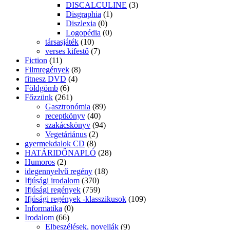
DISCALCULINE
(3)
Disgraphia
(1)
Diszlexia
(0)
Logopédia
(0)
társasjáték
(10)
verses kifestő
(7)
Fiction
(11)
Filmregények
(8)
fitnesz DVD
(4)
Földgömb
(6)
Főzzünk
(261)
Gasztronómia
(89)
receptkönyv
(40)
szakácskönyv
(94)
Vegetáriánus
(2)
gyermekdalok CD
(8)
HATÁRIDŐNAPLÓ
(28)
Humoros
(2)
idegennyelvű regény
(18)
Ifjúsági irodalom
(370)
Ifjúsági regények
(759)
Ifjúsági regények -klasszikusok
(109)
Informatika
(0)
Irodalom
(66)
Elbeszélések, novellák
(9)