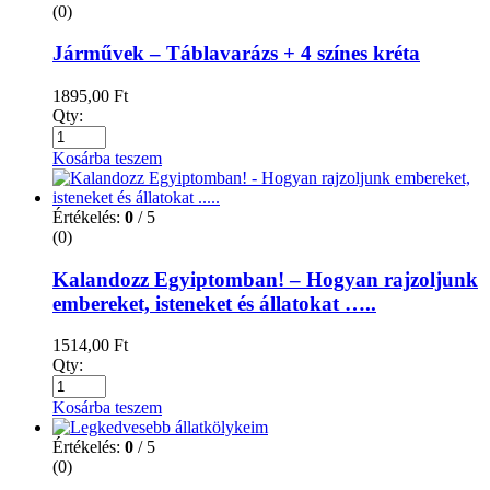
(0)
Járművek – Táblavarázs + 4 színes kréta
1895,00
Ft
Qty:
Kosárba teszem
Értékelés:
0
/ 5
(0)
Kalandozz Egyiptomban! – Hogyan rajzoljunk
embereket, isteneket és állatokat …..
1514,00
Ft
Qty:
Kosárba teszem
Értékelés:
0
/ 5
(0)