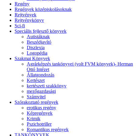
Regény
Regények középiskolásoknak
Rejtvények
Rejtvénykönyv
Sci-fi
Speciális fejlesztő könyvek
Autistáknak
Beszédjavító
Diszlexia
Logopédia
Szakmai Könyvek
Agrárképzés tankönyvei (volt FVM könyvek)- Herman
Ottó Intézet
Állatgondozás
Kertészet
kertészeti szakkönyv
mezőgazdasági
Számvitel
Szórakoztató regények
erotikus regény
Képregények
Krimik
Pszichotriller
Romantikus regények
TANKÖNYVEK