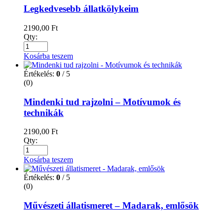
Legkedvesebb állatkölykeim
2190,00
Ft
Qty:
Kosárba teszem
Értékelés:
0
/ 5
(0)
Mindenki tud rajzolni – Motívumok és
technikák
2190,00
Ft
Qty:
Kosárba teszem
Értékelés:
0
/ 5
(0)
Művészeti állatismeret – Madarak, emlősök