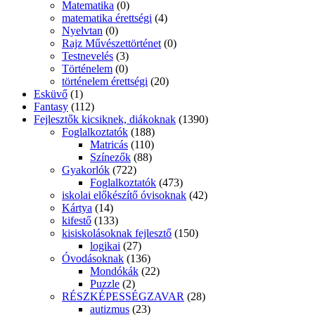
Matematika
(0)
matematika érettségi
(4)
Nyelvtan
(0)
Rajz Művészettörténet
(0)
Testnevelés
(3)
Történelem
(0)
történelem érettségi
(20)
Esküvő
(1)
Fantasy
(112)
Fejlesztők kicsiknek, diákoknak
(1390)
Foglalkoztatók
(188)
Matricás
(110)
Színezők
(88)
Gyakorlók
(722)
Foglalkoztatók
(473)
iskolai előkészítő óvisoknak
(42)
Kártya
(14)
kifestő
(133)
kisiskolásoknak fejlesztő
(150)
logikai
(27)
Óvodásoknak
(136)
Mondókák
(22)
Puzzle
(2)
RÉSZKÉPESSÉGZAVAR
(28)
autizmus
(23)