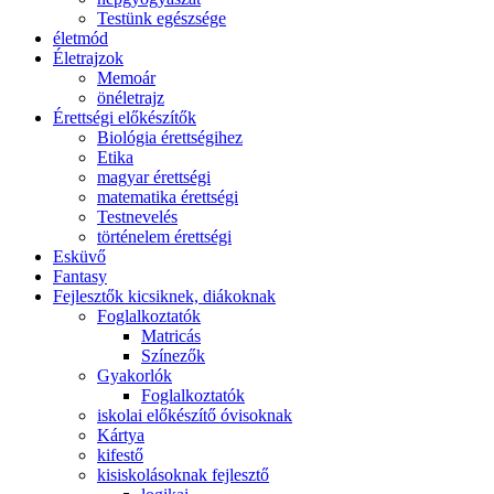
Testünk egészsége
életmód
Életrajzok
Memoár
önéletrajz
Érettségi előkészítők
Biológia érettségihez
Etika
magyar érettségi
matematika érettségi
Testnevelés
történelem érettségi
Esküvő
Fantasy
Fejlesztők kicsiknek, diákoknak
Foglalkoztatók
Matricás
Színezők
Gyakorlók
Foglalkoztatók
iskolai előkészítő óvisoknak
Kártya
kifestő
kisiskolásoknak fejlesztő