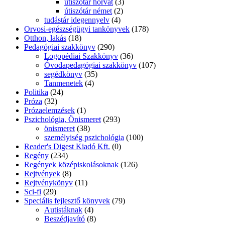
útiszótár horvát
(3)
útiszótár német
(2)
tudástár idegennyelv
(4)
Orvosi-egészségügyi tankönyvek
(178)
Otthon, lakás
(18)
Pedagógiai szakkönyv
(290)
Logopédiai Szakkönyv
(36)
Óvodapedagógiai szakkönyv
(107)
segédkönyv
(35)
Tanmenetek
(4)
Politika
(24)
Próza
(32)
Prózaelemzések
(1)
Pszichológia, Önismeret
(293)
önismeret
(38)
személyiség pszichológia
(100)
Reader's Digest Kiadó Kft.
(0)
Regény
(234)
Regények középiskolásoknak
(126)
Rejtvények
(8)
Rejtvénykönyv
(11)
Sci-fi
(29)
Speciális fejlesztő könyvek
(79)
Autistáknak
(4)
Beszédjavító
(8)