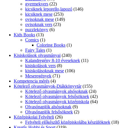
gyermekvers
(22)
kicsiknek leporello,lapozó
(146)
kicsiknek mese
(253)
ovisoknak mese
(149)
ovisoknak vers
(23)
puzzlekönyv
(6)
Kids Books
(13)
Comics
(1)
Coloring Books
(1)
Fairy Tales
(1)
Kisiskolások olvasmányai
(240)
Kalandregény 8-10 éveseknek
(11)
kisiskolások vers
(8)
kisiskolásoknak mese
(106)
Meseregények
(71)
Kompetencia mérés
(4)
Kötelező olvasmányok-Diákkönyvtár
(155)
Kötelező olvasmányok alsósoknak
(24)
Kötelező olvasmányok felsősöknek
(42)
Kötelező olvasmányok középiskola
(64)
Olvasónaplók alsósoknak
(9)
Olvasónaplók felsősöknek
(2)
Középiskolai Felvételi
(26)
Felvételi előkészítő középiskolába készülöknek
(18)
Kreatív Hobbi és Sport
(319)