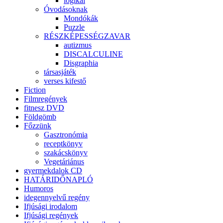
logikai
Óvodásoknak
Mondókák
Puzzle
RÉSZKÉPESSÉGZAVAR
autizmus
DISCALCULINE
Disgraphia
társasjáték
verses kifestő
Fiction
Filmregények
fitnesz DVD
Földgömb
Főzzünk
Gasztronómia
receptkönyv
szakácskönyv
Vegetáriánus
gyermekdalok CD
HATÁRIDŐNAPLÓ
Humoros
idegennyelvű regény
Ifjúsági irodalom
Ifjúsági regények