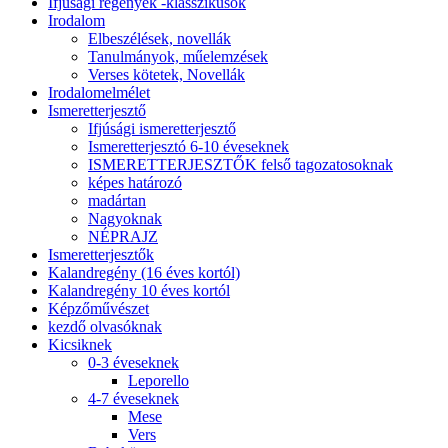
Ifjúsági regények -klasszikusok
Irodalom
Elbeszélések, novellák
Tanulmányok, műelemzések
Verses kötetek, Novellák
Irodalomelmélet
Ismeretterjesztő
Ifjúsági ismeretterjesztő
Ismeretterjesztó 6-10 éveseknek
ISMERETTERJESZTŐK felső tagozatosoknak
képes határozó
madártan
Nagyoknak
NÉPRAJZ
Ismeretterjesztők
Kalandregény (16 éves kortól)
Kalandregény 10 éves kortól
Képzőművészet
kezdő olvasóknak
Kicsiknek
0-3 éveseknek
Leporello
4-7 éveseknek
Mese
Vers