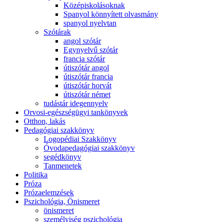
Középiskolásoknak
Spanyol könnyített olvasmány
spanyol nyelvtan
Szótárak
angol szótár
Egynyelvű szótár
francia szótár
útiszótár angol
útiszótár francia
útiszótár horvát
útiszótár német
tudástár idegennyelv
Orvosi-egészségügyi tankönyvek
Otthon, lakás
Pedagógiai szakkönyv
Logopédiai Szakkönyv
Óvodapedagógiai szakkönyv
segédkönyv
Tanmenetek
Politika
Próza
Prózaelemzések
Pszichológia, Önismeret
önismeret
személyiség pszichológia