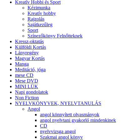
Kreatív Hobbi és Sport
Kézimunka
Kreatív hobby
Rajzolás
Sajátkezűleg
Sport
Színezőkönyv Felnőtteknek
Kressz-oktatás
Külföldi Kortás
Lányregény
Magyar Kortás
Manga
Meditáció, jóga
mese CD
Mese DVD
MINI LÜK
Napi gondolatok
Non Fiction
NYELVKÖNYVEK, NYELVTANULÁS
Angol
angol könnyített olvasmányok
angol nyelvtani gyakorló mindenkinek
CD
nyelvvizsga angol
Szakmai angol könyv