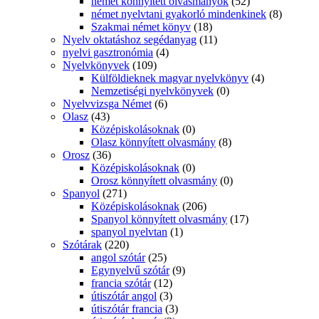
német könnyített olvasmányok
(52)
német nyelvtani gyakorló mindenkinek
(8)
Szakmai német könyv
(18)
Nyelv oktatáshoz segédanyag
(11)
nyelvi gasztronómia
(4)
Nyelvkönyvek
(109)
Külföldieknek magyar nyelvkönyv
(4)
Nemzetiségi nyelvkönyvek
(0)
Nyelvvizsga Német
(6)
Olasz
(43)
Középiskolásoknak
(0)
Olasz könnyített olvasmány
(8)
Orosz
(36)
Középiskolásoknak
(0)
Orosz könnyített olvasmány
(0)
Spanyol
(271)
Középiskolásoknak
(206)
Spanyol könnyített olvasmány
(17)
spanyol nyelvtan
(1)
Szótárak
(220)
angol szótár
(25)
Egynyelvű szótár
(9)
francia szótár
(12)
útiszótár angol
(3)
útiszótár francia
(3)