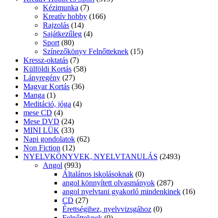
Kézimunka
(7)
Kreatív hobby
(166)
Rajzolás
(14)
Sajátkezűleg
(4)
Sport
(80)
Színezőkönyv Felnőtteknek
(15)
Kressz-oktatás
(7)
Külföldi Kortás
(58)
Lányregény
(27)
Magyar Kortás
(36)
Manga
(1)
Meditáció, jóga
(4)
mese CD
(4)
Mese DVD
(24)
MINI LÜK
(33)
Napi gondolatok
(62)
Non Fiction
(12)
NYELVKÖNYVEK, NYELVTANULÁS
(2493)
Angol
(993)
Általános iskolásoknak
(0)
angol könnyített olvasmányok
(287)
angol nyelvtani gyakorló mindenkinek
(16)
CD
(27)
Érettségihez, nyelvvizsgához
(0)
Felnőtteknek
(0)