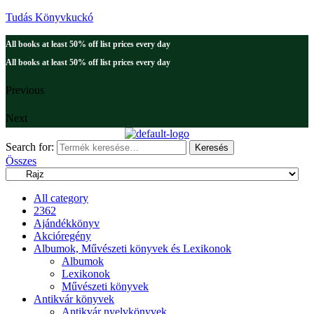
Tudás Könyvkuckó
All books at least 50% off list prices every day
All books at least 50% off list prices every day
Previous
Next
Search for:
Keresés
Összes
All category
2362
Ajándékkönyv
Akcióregény
Albumok, Művészeti könyvek és Lexikonok
Albumok
Lexikonok
Művészeti könyvek
Antikvár könyvek
Antikvár nyelvkönyvek