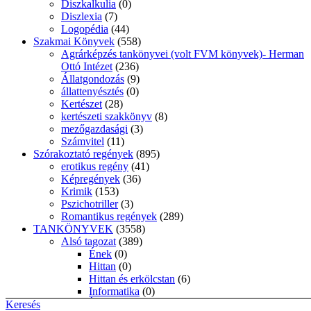
Diszkalkulia
(0)
Diszlexia
(7)
Logopédia
(44)
Szakmai Könyvek
(558)
Agrárképzés tankönyvei (volt FVM könyvek)- Herman
Ottó Intézet
(236)
Állatgondozás
(9)
állattenyésztés
(0)
Kertészet
(28)
kertészeti szakkönyv
(8)
mezőgazdasági
(3)
Számvitel
(11)
Szórakoztató regények
(895)
erotikus regény
(41)
Képregények
(36)
Krimik
(153)
Pszichotriller
(3)
Romantikus regények
(289)
TANKÖNYVEK
(3558)
Alsó tagozat
(389)
Ének
(0)
Hittan
(0)
Hittan és erkölcstan
(6)
Informatika
(0)
Írás-helyesírás
(84)
Keresés