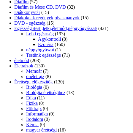
Diafilm
(57)
Diafilm és Mese CD, DVD
(32)
Diákkönyvtár
(15)
Diákoknak regények,olvasmányok
(15)
DVD - egészség
(15)
Egészség /testi,lelki,életmód,népgyógyászat/
(421)
Lelki egészség
(193)
Agykontroll
(8)
Ezotéria
(160)
népgyógyászat
(1)
Testünk egészsége
(71)
életmód
(203)
Életrajzok
(130)
Memoár
(7)
önéletrajz
(8)
Érettségi előkészítők
(130)
Biológia
(0)
Biológia érettségihez
(13)
Etika
(11)
Fizika
(0)
Földrajz
(0)
Informatika
(0)
Irodalom
(0)
Kémia
(0)
magyar érettségi
(16)