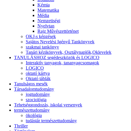
Kémia
Matematika
Média
Nemzetiségi
Nyelvtan
Rajz Művészettörténet
OKJ-s képzések
Sajátos Nevelési Igényű Tankönyvek
szakmai tankönyv
Tanári kézikönyvek, Osztálynaplók,Oklevelek
TANULÁSHOZ segédeszközök és LOGICO
Interaktív tanyagok, tananyagcsomagok
LOGICO
oktató kártya
Oktató táblák
Tanulságos mesék
Társadalomtudomány
jogtudomány
szociológia
Tehetséggondozás, iskolai versenyek
természettudomány
ökológia
tudástár természettudomány
Thriller