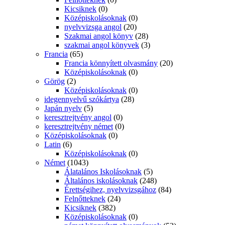
Kicsiknek
(0)
Középiskolásoknak
(0)
nyelvvizsga angol
(20)
Szakmai angol könyv
(28)
szakmai angol könyvek
(3)
Francia
(65)
Francia könnyített olvasmány
(20)
Középiskolásoknak
(0)
Görög
(2)
Középiskolásoknak
(0)
idegennyelvű szókártya
(28)
Japán nyelv
(5)
keresztrejtvény angol
(0)
keresztrejtvény német
(0)
Középiskolásoknak
(0)
Latin
(6)
Középiskolásoknak
(0)
Német
(1043)
Álatalános Iskolásoknak
(5)
Általános iskolásoknak
(248)
Érettségihez, nyelvvizsgához
(84)
Felnőtteknek
(24)
Kicsiknek
(382)
Középiskolásoknak
(0)