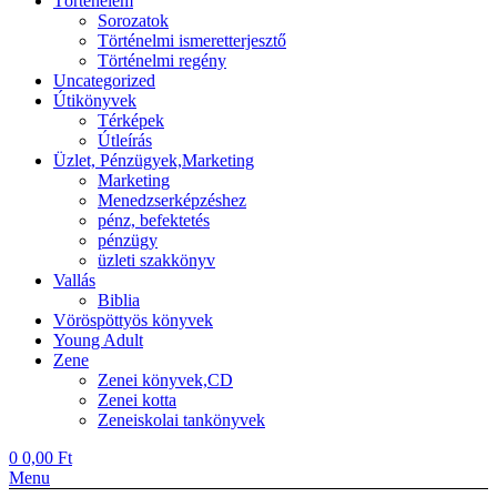
Történelem
Sorozatok
Történelmi ismeretterjesztő
Történelmi regény
Uncategorized
Útikönyvek
Térképek
Útleírás
Üzlet, Pénzügyek,Marketing
Marketing
Menedzserképzéshez
pénz, befektetés
pénzügy
üzleti szakkönyv
Vallás
Biblia
Vöröspöttyös könyvek
Young Adult
Zene
Zenei könyvek,CD
Zenei kotta
Zeneiskolai tankönyvek
0
0,00
Ft
Menu