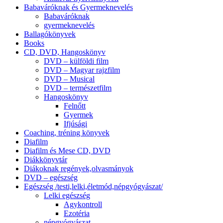
Babaváróknak és Gyermeknevelés
Babaváróknak
gyermeknevelés
Ballagókönyvek
Books
CD, DVD, Hangoskönyv
DVD – külföldi film
DVD – Magyar rajzfilm
DVD – Musical
DVD – természetfilm
Hangoskönyv
Felnőtt
Gyermek
Ifjúsági
Coaching, tréning könyvek
Diafilm
Diafilm és Mese CD, DVD
Diákkönyvtár
Diákoknak regények,olvasmányok
DVD – egészség
Egészség /testi,lelki,életmód,népgyógyászat/
Lelki egészség
Agykontroll
Ezotéria
népgyógyászat