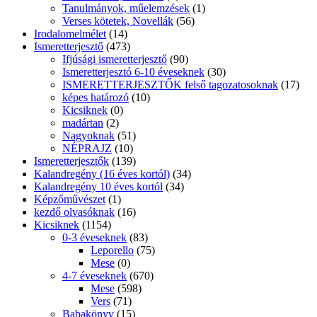
Tanulmányok, műelemzések
(1)
Verses kötetek, Novellák
(56)
Irodalomelmélet
(14)
Ismeretterjesztő
(473)
Ifjúsági ismeretterjesztő
(90)
Ismeretterjesztó 6-10 éveseknek
(30)
ISMERETTERJESZTŐK felső tagozatosoknak
(17)
képes határozó
(10)
Kicsiknek
(0)
madártan
(2)
Nagyoknak
(51)
NÉPRAJZ
(10)
Ismeretterjesztők
(139)
Kalandregény (16 éves kortól)
(34)
Kalandregény 10 éves kortól
(34)
Képzőművészet
(1)
kezdő olvasóknak
(16)
Kicsiknek
(1154)
0-3 éveseknek
(83)
Leporello
(75)
Mese
(0)
4-7 éveseknek
(670)
Mese
(598)
Vers
(71)
Babakönyv
(15)