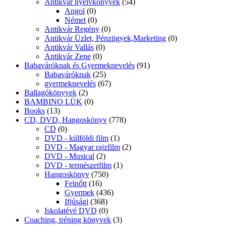
Antikvár nyelvkönyvek
(54)
Angol
(0)
Német
(0)
Antikvár Regény
(0)
Antikvár Üzlet, Pénzügyek,Marketing
(0)
Antikvár Vallás
(0)
Antikvár Zene
(0)
Babaváróknak és Gyermeknevelés
(91)
Babaváróknak
(25)
gyermeknevelés
(67)
Ballagókönyvek
(2)
BAMBINO LÜK
(0)
Books
(13)
CD, DVD, Hangoskönyv
(778)
CD
(0)
DVD - külföldi film
(1)
DVD - Magyar rajzfilm
(2)
DVD - Musical
(2)
DVD - természetfilm
(1)
Hangoskönyv
(750)
Felnőtt
(16)
Gyermek
(436)
Ifjúsági
(368)
Iskolatévé DVD
(0)
Coaching, tréning könyvek
(3)