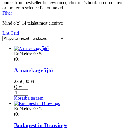
books from bestseller to newcomer, children’s book to crime novel
or thriller to science fiction novel.
Filter
Mind a(z) 14 találat megjelenítve
List
Grid
Értékelés:
0
/ 5
(0)
A macskagyűjtő
2856,00
Ft
Qty:
Kosárba teszem
Értékelés:
0
/ 5
(0)
Budapest in Drawings