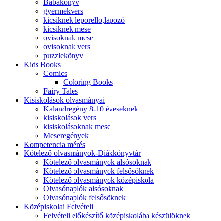
Babakönyv
gyermekvers
kicsiknek leporello,lapozó
kicsiknek mese
ovisoknak mese
ovisoknak vers
puzzlekönyv
Kids Books
Comics
Coloring Books
Fairy Tales
Kisiskolások olvasmányai
Kalandregény 8-10 éveseknek
kisiskolások vers
kisiskolásoknak mese
Meseregények
Kompetencia mérés
Kötelező olvasmányok-Diákkönyvtár
Kötelező olvasmányok alsósoknak
Kötelező olvasmányok felsősöknek
Kötelező olvasmányok középiskola
Olvasónaplók alsósoknak
Olvasónaplók felsősöknek
Középiskolai Felvételi
Felvételi előkészítő középiskolába készülöknek