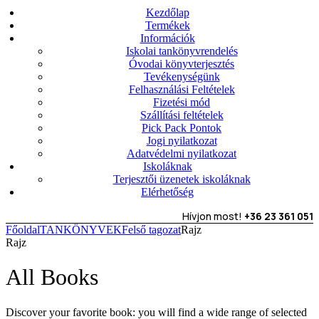
Kezdőlap
Termékek
Információk
Iskolai tankönyvrendelés
Óvodai könyvterjesztés
Tevékenységünk
Felhasználási Feltételek
Fizetési mód
Szállítási feltételek
Pick Pack Pontok
Jogi nyilatkozat
Adatvédelmi nyilatkozat
Iskoláknak
Terjesztői üzenetek iskoláknak
Elérhetőség
Hívjon most!
+36 23 361 051
Főoldal
TANKÖNYVEK
Felső tagozat
Rajz
Rajz
All Books
Discover your favorite book: you will find a wide range of selected