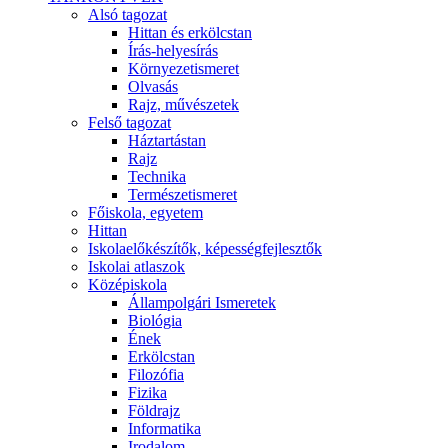
Alsó tagozat
Hittan és erkölcstan
Írás-helyesírás
Környezetismeret
Olvasás
Rajz, művészetek
Felső tagozat
Háztartástan
Rajz
Technika
Természetismeret
Főiskola, egyetem
Hittan
Iskolaelőkészítők, képességfejlesztők
Iskolai atlaszok
Középiskola
Állampolgári Ismeretek
Biológia
Ének
Erkölcstan
Filozófia
Fizika
Földrajz
Informatika
Irodalom