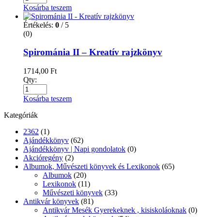
Kosárba teszem
Értékelés:
0
/ 5
(0)
Spirománia II – Kreatív rajzkönyv
1714,00
Ft
Qty:
Kosárba teszem
Kategóriák
2362
(1)
Ajándékkönyv
(62)
Ajándékkönyv | Napi gondolatok
(0)
Akcióregény
(2)
Albumok, Művészeti könyvek és Lexikonok
(65)
Albumok
(20)
Lexikonok
(11)
Művészeti könyvek
(33)
Antikvár könyvek
(81)
Antikvár Mesék Gyerekeknek , kisiskoláoknak
(0)