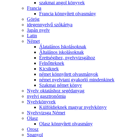
szakmai angol könyvek
Francia
Francia könnyített olvasmány
Görög
idegennyelvű szókártya
Japán nyelv
Latin
Német
Álatalános Iskolásoknak
Általános iskolásoknak
Érettségihez, nyelvvizsgához
Felnőtteknek
Kicsiknek
német könnyített olvasmányok
német nyelvtani gyakorló mindenkinek
Szakmai német könyv
Nyelv oktatáshoz segédanyag
nyelvi gasztronómia
Nyelvkönyvek
Külföldieknek magyar nyelvkönyv
Nyelvvizsga Német
Olasz
Olasz könnyített olvasmány
Orosz
Spanyol