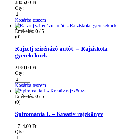
3805,00
Ft
Qty:
Kosárba teszem
Értékelés:
0
/ 5
(0)
Rajzolj szirénázó autót! – Rajziskola
gyerekeknek
2190,00
Ft
Qty:
Kosárba teszem
Értékelés:
0
/ 5
(0)
Spirománia I. – Kreatív rajzkönyv
1714,00
Ft
Qty: