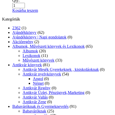
Ezotéria
(160)
népgyógyászat
(1)
Testünk egészsége
(71)
életmód
(203)
Életrajzok
(130)
Memoár
(7)
önéletrajz
(8)
Érettségi előkészítők
(130)
Biológia
(0)
Biológia érettségihez
(13)
Etika
(11)
Fizika
(0)
Földrajz
(0)
Informatika
(0)
Irodalom
(0)
Kémia
(0)
magyar érettségi
(16)
Matematika
(0)
matematika érettségi
(4)
Nyelvtan
(0)
Rajz Művészettörténet
(0)
Testnevelés
(3)
Történelem
(0)
történelem érettségi
(20)
Keresés