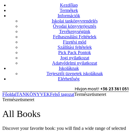
Kezdőlap
Termékek
Információk
Iskolai tankönyvrendelés
Óvodai könyvterjesztés
Tevékenységünk
Felhasználási Feltételek
Fizetési mód
Szállítási feltételek
Pick Pack Pontok
Jogi nyilatkozat
Adatvédelmi nyilatkozat
Iskoláknak
Terjesztői üzenetek iskoláknak
Elérhetőség
Hívjon most!
+36 23 361 051
Főoldal
TANKÖNYVEK
Felső tagozat
Természetismeret
Természetismeret
All Books
Discover your favorite book: you will find a wide range of selected