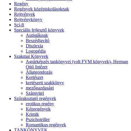
Regény
Regények középiskolásoknak
Rejtvények
Rejtvénykönyv
Sci-fi
Speciális fejlesztő könyvek
Autistáknak
Beszédjavító
Diszlexia
Logopédia
Szakmai Könyvek
Agrárképzés tankönyvei (volt FVM könyvek)- Herman
Ottó Intézet
Állatgondozás
Kertészet
kertészeti szakkönyv
mezőgazdasági
Számvitel
Szórakoztató regények
erotikus regény
Képregények
Krimik
Pszichotriller
Romantikus regények
TANKÖNYVEK