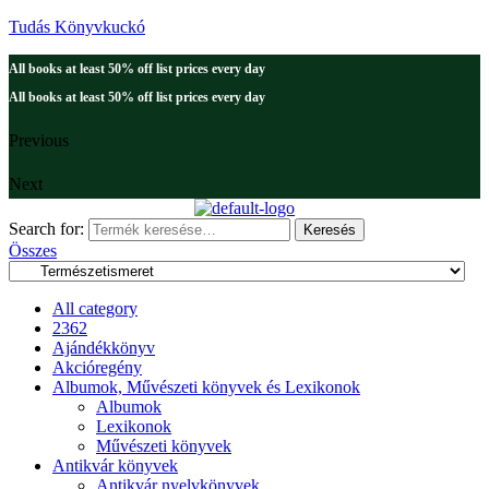
Tudás Könyvkuckó
All books at least 50% off list prices every day
All books at least 50% off list prices every day
Previous
Next
Search for:
Keresés
Összes
All category
2362
Ajándékkönyv
Akcióregény
Albumok, Művészeti könyvek és Lexikonok
Albumok
Lexikonok
Művészeti könyvek
Antikvár könyvek
Antikvár nyelvkönyvek