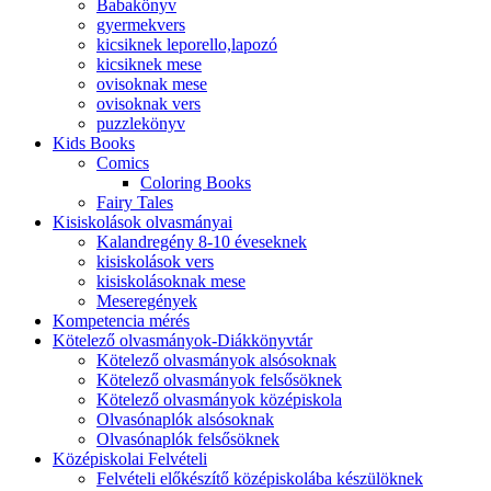
Babakönyv
gyermekvers
kicsiknek leporello,lapozó
kicsiknek mese
ovisoknak mese
ovisoknak vers
puzzlekönyv
Kids Books
Comics
Coloring Books
Fairy Tales
Kisiskolások olvasmányai
Kalandregény 8-10 éveseknek
kisiskolások vers
kisiskolásoknak mese
Meseregények
Kompetencia mérés
Kötelező olvasmányok-Diákkönyvtár
Kötelező olvasmányok alsósoknak
Kötelező olvasmányok felsősöknek
Kötelező olvasmányok középiskola
Olvasónaplók alsósoknak
Olvasónaplók felsősöknek
Középiskolai Felvételi
Felvételi előkészítő középiskolába készülöknek