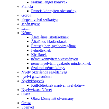
szakmai angol könyvek
Francia
Francia könnyített olvasmány
Görög
idegennyelvű szókártya
Japán nyelv
Latin
Német
Álatalános Iskolásoknak
Általános iskolásoknak
Érettségihez, nyelvvizsgához
Felnőtteknek
Kicsiknek
német könnyített olvasmányok
német nyelvtani gyakorló mindenkinek
Szakmai német könyv
Nyelv oktatáshoz segédanyag
nyelvi gasztronómia
Nyelvkönyvek
Külföldieknek magyar nyelvkönyv
Nyelvvizsga Német
Olasz
Olasz könnyített olvasmány
Orosz
Spanyol