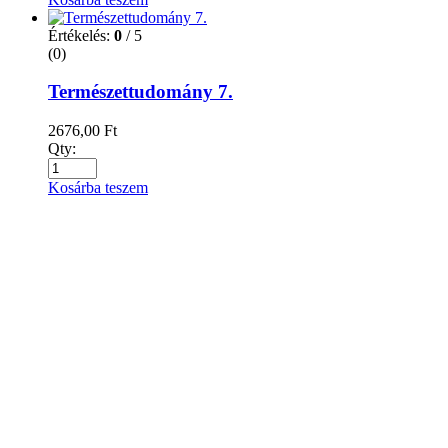
Értékelés:
0
/ 5
(0)
Természettudomány 7.
2676,00
Ft
Qty:
Kosárba teszem
Értékelés:
0
/ 5
(0)
Tudod-e? Érdekességek a természet világából
1014,00
Ft
Qty:
Kosárba teszem
Értékelés:
0
/ 5
(0)