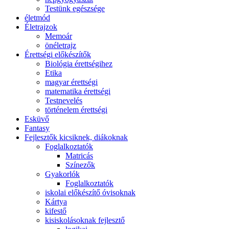
Testünk egészsége
életmód
Életrajzok
Memoár
önéletrajz
Érettségi előkészítők
Biológia érettségihez
Etika
magyar érettségi
matematika érettségi
Testnevelés
történelem érettségi
Esküvő
Fantasy
Fejlesztők kicsiknek, diákoknak
Foglalkoztatók
Matricás
Színezők
Gyakorlók
Foglalkoztatók
iskolai előkészítő óvisoknak
Kártya
kifestő
kisiskolásoknak fejlesztő