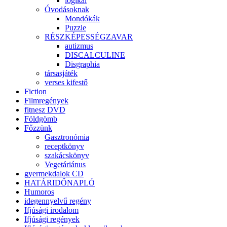
logikai
Óvodásoknak
Mondókák
Puzzle
RÉSZKÉPESSÉGZAVAR
autizmus
DISCALCULINE
Disgraphia
társasjáték
verses kifestő
Fiction
Filmregények
fitnesz DVD
Földgömb
Főzzünk
Gasztronómia
receptkönyv
szakácskönyv
Vegetáriánus
gyermekdalok CD
HATÁRIDŐNAPLÓ
Humoros
idegennyelvű regény
Ifjúsági irodalom
Ifjúsági regények