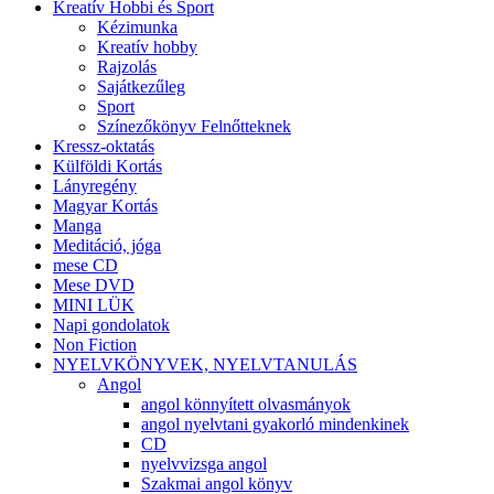
Kreatív Hobbi és Sport
Kézimunka
Kreatív hobby
Rajzolás
Sajátkezűleg
Sport
Színezőkönyv Felnőtteknek
Kressz-oktatás
Külföldi Kortás
Lányregény
Magyar Kortás
Manga
Meditáció, jóga
mese CD
Mese DVD
MINI LÜK
Napi gondolatok
Non Fiction
NYELVKÖNYVEK, NYELVTANULÁS
Angol
angol könnyített olvasmányok
angol nyelvtani gyakorló mindenkinek
CD
nyelvvizsga angol
Szakmai angol könyv