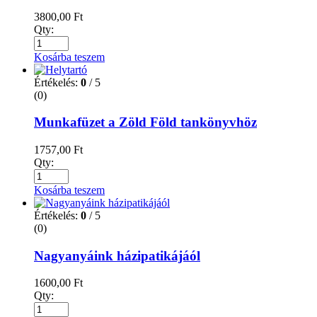
3800,00
Ft
Qty:
Kosárba teszem
Értékelés:
0
/ 5
(0)
Munkafüzet a Zöld Föld tankönyvhöz
1757,00
Ft
Qty:
Kosárba teszem
Értékelés:
0
/ 5
(0)
Nagyanyáink házipatikájáól
1600,00
Ft
Qty: