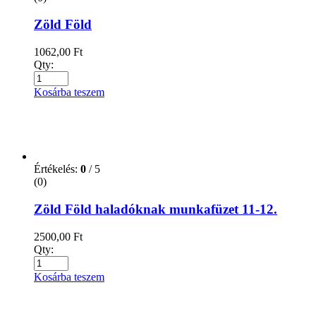
4286,00
Ft
Qty:
Kosárba teszem
Kategóriák
2362
(1)
Ajándékkönyv
(62)
Ajándékkönyv | Napi gondolatok
(0)
Akcióregény
(2)
Albumok, Művészeti könyvek és Lexikonok
(65)
Albumok
(20)
Lexikonok
(11)
Művészeti könyvek
(33)
Antikvár könyvek
(81)
Antikvár Mesék Gyerekeknek , kisiskoláoknak
(0)
Antikvár nyelvkönyvek
(54)
Angol
(0)
Német
(0)
Antikvár Regény
(0)
Antikvár Üzlet, Pénzügyek,Marketing
(0)
Antikvár Vallás
(0)
Antikvár Zene
(0)
Babaváróknak és Gyermeknevelés
(91)