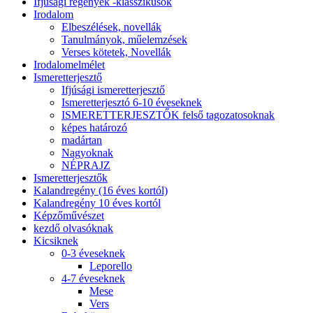
Ifjúsági regények -klasszikusok
Irodalom
Elbeszélések, novellák
Tanulmányok, műelemzések
Verses kötetek, Novellák
Irodalomelmélet
Ismeretterjesztő
Ifjúsági ismeretterjesztő
Ismeretterjesztó 6-10 éveseknek
ISMERETTERJESZTŐK felső tagozatosoknak
képes határozó
madártan
Nagyoknak
NÉPRAJZ
Ismeretterjesztők
Kalandregény (16 éves kortól)
Kalandregény 10 éves kortól
Képzőművészet
kezdő olvasóknak
Kicsiknek
0-3 éveseknek
Leporello
4-7 éveseknek
Mese
Vers