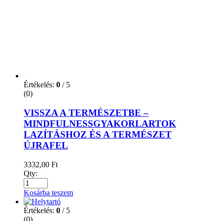
Értékelés:
0
/ 5
(0)
Zöld Föld haladóknak tankönyv 11-12.
4186,00
Ft
Qty:
Kosárba teszem
Értékelés:
0
/ 5
(0)
ZÖLD FORRADALOM – A NÖVÉNYEK
MÁR FELTALÁLTÁK A JÖVŐNKET!