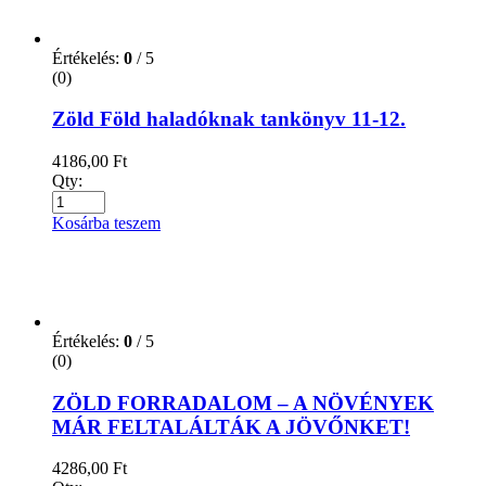
Babaváróknak
(25)
gyermeknevelés
(67)
Ballagókönyvek
(2)
BAMBINO LÜK
(0)
Books
(13)
CD, DVD, Hangoskönyv
(778)
CD
(0)
DVD - külföldi film
(1)
DVD - Magyar rajzfilm
(2)
DVD - Musical
(2)
DVD - természetfilm
(1)
Hangoskönyv
(750)
Felnőtt
(16)
Gyermek
(436)
Ifjúsági
(368)
Iskolatévé DVD
(0)
Coaching, tréning könyvek
(3)
Diafilm
(57)
Diafilm és Mese CD, DVD
(32)
Diákkönyvtár
(15)
Diákoknak regények,olvasmányok
(15)
DVD - egészség
(15)
Egészség /testi,lelki,életmód,népgyógyászat/
(421)
Lelki egészség
(193)
Agykontroll
(8)