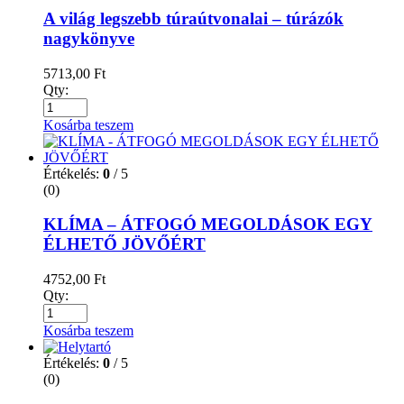
A világ legszebb túraútvonalai – túrázók
nagykönyve
5713,00
Ft
Qty:
Kosárba teszem
Értékelés:
0
/ 5
(0)
KLÍMA – ÁTFOGÓ MEGOLDÁSOK EGY
ÉLHETŐ JÖVŐÉRT
4752,00
Ft
Qty:
Kosárba teszem
Értékelés:
0
/ 5
(0)