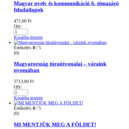
Magyar nyelv és kommunikáció 6. témazáró
feladatlapok
471,00
Ft
Qty:
Kosárba teszem
Értékelés:
0
/ 5
(0)
Magyarország túraútvonalai – váraink
nyomában
5713,00
Ft
Qty:
Kosárba teszem
Értékelés:
0
/ 5
(0)
MI MENTJÜK MEG A FÖLDET!