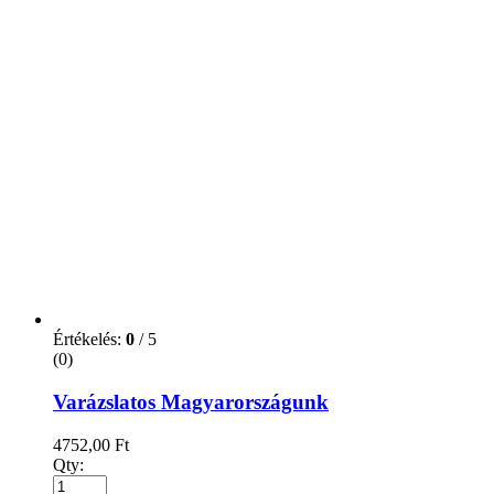
Értékelés:
0
/ 5
(0)
VISSZA A TERMÉSZETBE –
MINDFULNESSGYAKORLARTOK
LAZÍTÁSHOZ ÉS A TERMÉSZET
ÚJRAFEL
3332,00
Ft
Qty:
Kosárba teszem