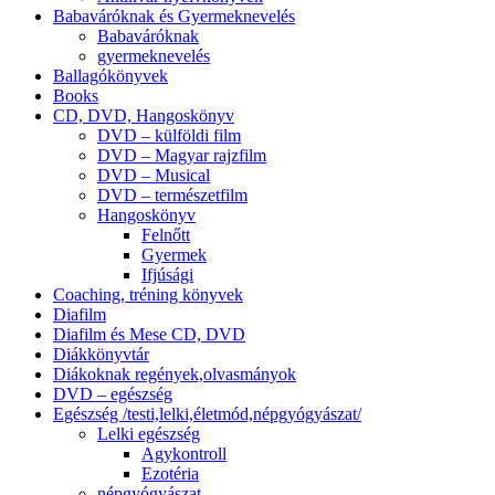
Babaváróknak és Gyermeknevelés
Babaváróknak
gyermeknevelés
Ballagókönyvek
Books
CD, DVD, Hangoskönyv
DVD – külföldi film
DVD – Magyar rajzfilm
DVD – Musical
DVD – természetfilm
Hangoskönyv
Felnőtt
Gyermek
Ifjúsági
Coaching, tréning könyvek
Diafilm
Diafilm és Mese CD, DVD
Diákkönyvtár
Diákoknak regények,olvasmányok
DVD – egészség
Egészség /testi,lelki,életmód,népgyógyászat/
Lelki egészség
Agykontroll
Ezotéria
népgyógyászat