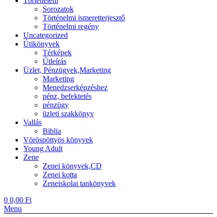
Történelem
Sorozatok
Történelmi ismeretterjesztő
Történelmi regény
Uncategorized
Útikönyvek
Térképek
Útleírás
Üzlet, Pénzügyek,Marketing
Marketing
Menedzserképzéshez
pénz, befektetés
pénzügy
üzleti szakkönyv
Vallás
Biblia
Vöröspöttyös könyvek
Young Adult
Zene
Zenei könyvek,CD
Zenei kotta
Zeneiskolai tankönyvek
0
0,00
Ft
Menu