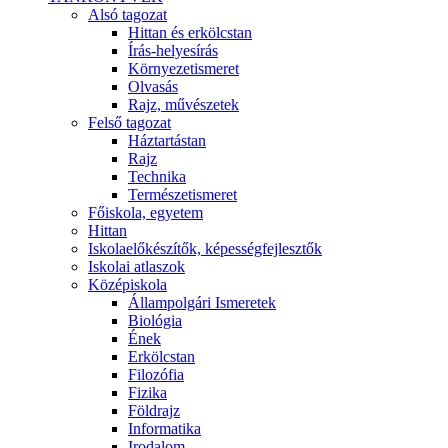
Alsó tagozat
Hittan és erkölcstan
Írás-helyesírás
Környezetismeret
Olvasás
Rajz, művészetek
Felső tagozat
Háztartástan
Rajz
Technika
Természetismeret
Főiskola, egyetem
Hittan
Iskolaelőkészítők, képességfejlesztők
Iskolai atlaszok
Középiskola
Állampolgári Ismeretek
Biológia
Ének
Erkölcstan
Filozófia
Fizika
Földrajz
Informatika
Irodalom