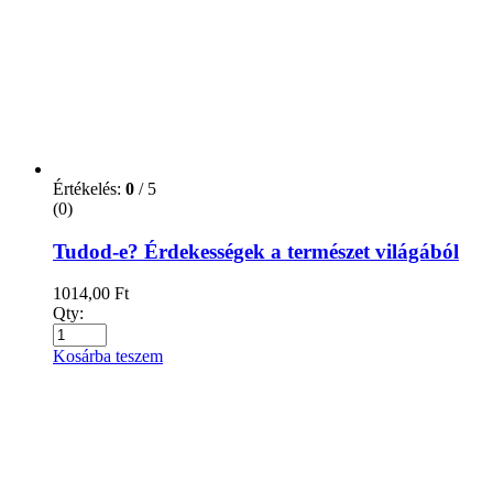
Varázslatos Magyarországunk
4752,00
Ft
Qty:
Kosárba teszem
Értékelés:
0
/ 5
(0)
Virágterápia
3324,00
Ft
Qty:
Kosárba teszem