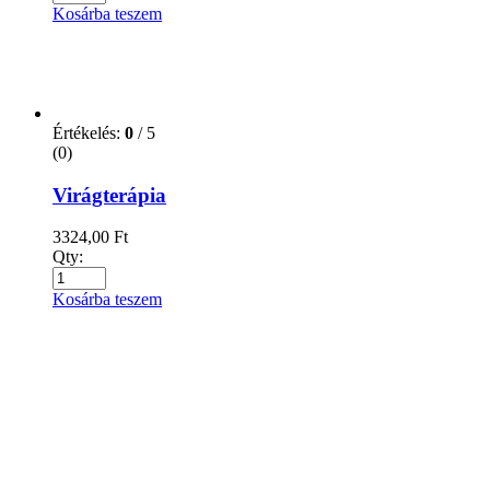
Értékelés:
0
/ 5
(0)
Zöld Föld
1062,00
Ft
Qty:
Kosárba teszem
Értékelés:
0
/ 5
(0)
Zöld Föld haladóknak munkafüzet 11-12.
2500,00
Ft
Qty:
Kosárba teszem