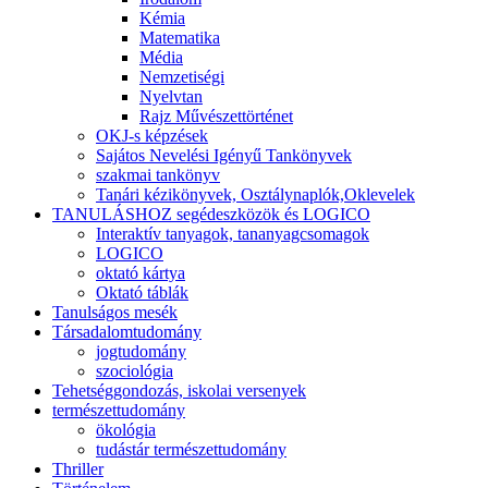
Kémia
Matematika
Média
Nemzetiségi
Nyelvtan
Rajz Művészettörténet
OKJ-s képzések
Sajátos Nevelési Igényű Tankönyvek
szakmai tankönyv
Tanári kézikönyvek, Osztálynaplók,Oklevelek
TANULÁSHOZ segédeszközök és LOGICO
Interaktív tanyagok, tananyagcsomagok
LOGICO
oktató kártya
Oktató táblák
Tanulságos mesék
Társadalomtudomány
jogtudomány
szociológia
Tehetséggondozás, iskolai versenyek
természettudomány
ökológia
tudástár természettudomány
Thriller