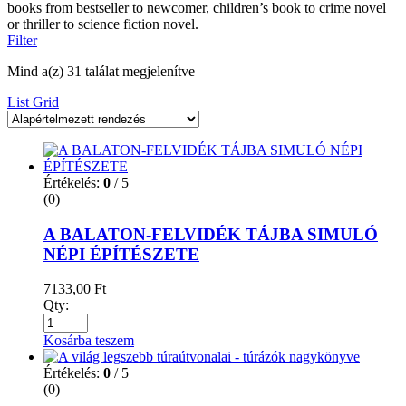
books from bestseller to newcomer, children’s book to crime novel
or thriller to science fiction novel.
Filter
Mind a(z) 31 találat megjelenítve
List
Grid
Értékelés:
0
/ 5
(0)
A BALATON-FELVIDÉK TÁJBA SIMULÓ
NÉPI ÉPÍTÉSZETE
7133,00
Ft
Qty:
Kosárba teszem
Értékelés:
0
/ 5
(0)