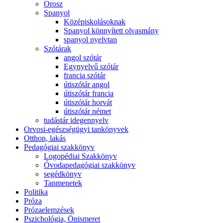
Orosz
Spanyol
Középiskolásoknak
Spanyol könnyített olvasmány
spanyol nyelvtan
Szótárak
angol szótár
Egynyelvű szótár
francia szótár
útiszótár angol
útiszótár francia
útiszótár horvát
útiszótár német
tudástár idegennyelv
Orvosi-egészségügyi tankönyvek
Otthon, lakás
Pedagógiai szakkönyv
Logopédiai Szakkönyv
Óvodapedagógiai szakkönyv
segédkönyv
Tanmenetek
Politika
Próza
Prózaelemzések
Pszichológia, Önismeret