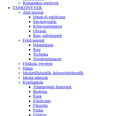
Romantikus regények
TANKÖNYVEK
Alsó tagozat
Hittan és erkölcstan
Írás-helyesírás
Környezetismeret
Olvasás
Rajz, művészetek
Felső tagozat
Háztartástan
Rajz
Technika
Természetismeret
Főiskola, egyetem
Hittan
Iskolaelőkészítők, képességfejlesztők
Iskolai atlaszok
Középiskola
Állampolgári Ismeretek
Biológia
Ének
Erkölcstan
Filozófia
Fizika
Földrajz