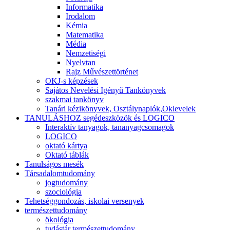
Informatika
Irodalom
Kémia
Matematika
Média
Nemzetiségi
Nyelvtan
Rajz Művészettörténet
OKJ-s képzések
Sajátos Nevelési Igényű Tankönyvek
szakmai tankönyv
Tanári kézikönyvek, Osztálynaplók,Oklevelek
TANULÁSHOZ segédeszközök és LOGICO
Interaktív tanyagok, tananyagcsomagok
LOGICO
oktató kártya
Oktató táblák
Tanulságos mesék
Társadalomtudomány
jogtudomány
szociológia
Tehetséggondozás, iskolai versenyek
természettudomány
ökológia
tudástár természettudomány