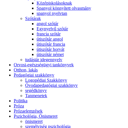
Középiskolásoknak
Spanyol könnyített olvasmány
spanyol nyelvtan
Szótárak
angol szótár
Egynyelvű szótár
francia szótár
útiszótár angol
útiszótár francia
útiszótár horvát
útiszótár német
tudástár idegennyelv
Orvosi-egészségügyi tankönyvek
Otthon, lakás
Pedagógiai szakkönyv
Logopédiai Szakkönyv
Óvodapedagógiai szakkönyv
segédkönyv
Tanmenetek
Politika
Próza
Prózaelemzések
Pszichológia, Önismeret
önismeret
személyiség pszichológia