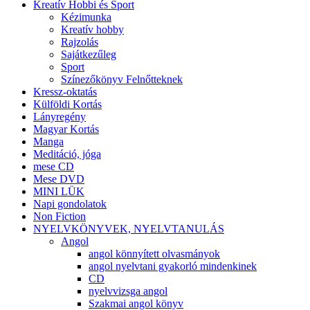
Kreatív Hobbi és Sport
Kézimunka
Kreatív hobby
Rajzolás
Sajátkezűleg
Sport
Színezőkönyv Felnőtteknek
Kressz-oktatás
Külföldi Kortás
Lányregény
Magyar Kortás
Manga
Meditáció, jóga
mese CD
Mese DVD
MINI LÜK
Napi gondolatok
Non Fiction
NYELVKÖNYVEK, NYELVTANULÁS
Angol
angol könnyített olvasmányok
angol nyelvtani gyakorló mindenkinek
CD
nyelvvizsga angol
Szakmai angol könyv