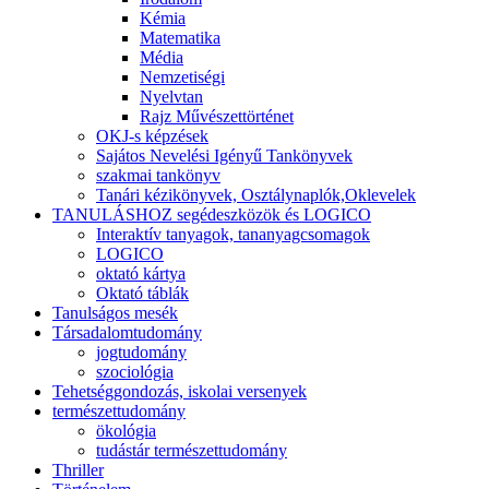
Kémia
Matematika
Média
Nemzetiségi
Nyelvtan
Rajz Művészettörténet
OKJ-s képzések
Sajátos Nevelési Igényű Tankönyvek
szakmai tankönyv
Tanári kézikönyvek, Osztálynaplók,Oklevelek
TANULÁSHOZ segédeszközök és LOGICO
Interaktív tanyagok, tananyagcsomagok
LOGICO
oktató kártya
Oktató táblák
Tanulságos mesék
Társadalomtudomány
jogtudomány
szociológia
Tehetséggondozás, iskolai versenyek
természettudomány
ökológia
tudástár természettudomány
Thriller