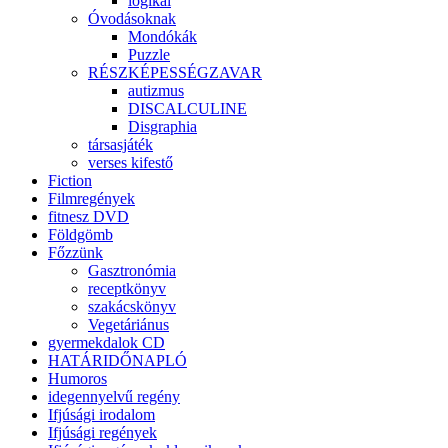
logikai
Óvodásoknak
Mondókák
Puzzle
RÉSZKÉPESSÉGZAVAR
autizmus
DISCALCULINE
Disgraphia
társasjáték
verses kifestő
Fiction
Filmregények
fitnesz DVD
Földgömb
Főzzünk
Gasztronómia
receptkönyv
szakácskönyv
Vegetáriánus
gyermekdalok CD
HATÁRIDŐNAPLÓ
Humoros
idegennyelvű regény
Ifjúsági irodalom
Ifjúsági regények