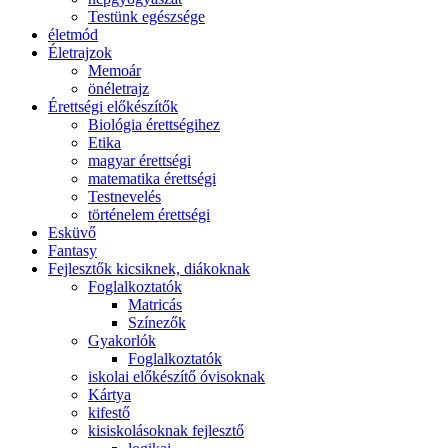
Testünk egészsége
életmód
Életrajzok
Memoár
önéletrajz
Érettségi előkészítők
Biológia érettségihez
Etika
magyar érettségi
matematika érettségi
Testnevelés
történelem érettségi
Esküvő
Fantasy
Fejlesztők kicsiknek, diákoknak
Foglalkoztatók
Matricás
Színezők
Gyakorlók
Foglalkoztatók
iskolai előkészítő óvisoknak
Kártya
kifestő
kisiskolásoknak fejlesztő