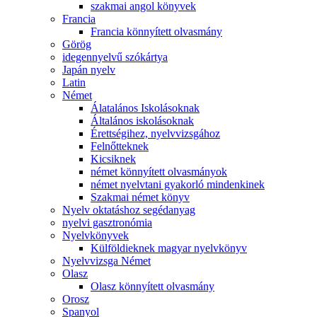
szakmai angol könyvek
Francia
Francia könnyített olvasmány
Görög
idegennyelvű szókártya
Japán nyelv
Latin
Német
Álatalános Iskolásoknak
Általános iskolásoknak
Érettségihez, nyelvvizsgához
Felnőtteknek
Kicsiknek
német könnyített olvasmányok
német nyelvtani gyakorló mindenkinek
Szakmai német könyv
Nyelv oktatáshoz segédanyag
nyelvi gasztronómia
Nyelvkönyvek
Külföldieknek magyar nyelvkönyv
Nyelvvizsga Német
Olasz
Olasz könnyített olvasmány
Orosz
Spanyol