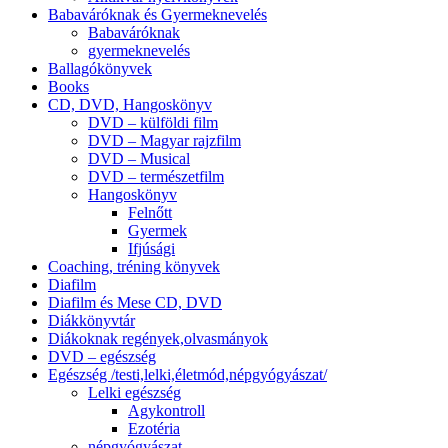
Babaváróknak és Gyermeknevelés
Babaváróknak
gyermeknevelés
Ballagókönyvek
Books
CD, DVD, Hangoskönyv
DVD – külföldi film
DVD – Magyar rajzfilm
DVD – Musical
DVD – természetfilm
Hangoskönyv
Felnőtt
Gyermek
Ifjúsági
Coaching, tréning könyvek
Diafilm
Diafilm és Mese CD, DVD
Diákkönyvtár
Diákoknak regények,olvasmányok
DVD – egészség
Egészség /testi,lelki,életmód,népgyógyászat/
Lelki egészség
Agykontroll
Ezotéria
népgyógyászat