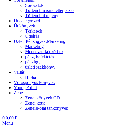
Történelem
Sorozatok
Történelmi ismeretterjesztő
Történelmi regény
Uncategorized
Útikönyvek
Térképek
Útleírás
Üzlet, Pénzügyek,Marketing
Marketing
Menedzserképzéshez
pénz, befektetés
pénzügy
üzleti szakkönyv
Vallás
Biblia
Vöröspöttyös könyvek
Young Adult
Zene
Zenei könyvek,CD
Zenei kotta
Zeneiskolai tankönyvek
0
0,00
Ft
Menu