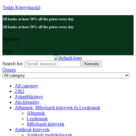
Tudás Könyvkuckó
All books at least 50% off list prices every day
All books at least 50% off list prices every day
Previous
Next
Search for:
Keresés
Összes
All category
2362
Ajándékkönyv
Akcióregény
Albumok, Művészeti könyvek és Lexikonok
Albumok
Lexikonok
Művészeti könyvek
Antikvár könyvek
Antikvár nyelvkönyvek