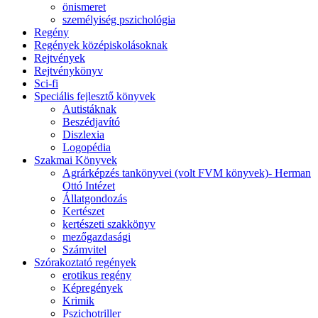
önismeret
személyiség pszichológia
Regény
Regények középiskolásoknak
Rejtvények
Rejtvénykönyv
Sci-fi
Speciális fejlesztő könyvek
Autistáknak
Beszédjavító
Diszlexia
Logopédia
Szakmai Könyvek
Agrárképzés tankönyvei (volt FVM könyvek)- Herman
Ottó Intézet
Állatgondozás
Kertészet
kertészeti szakkönyv
mezőgazdasági
Számvitel
Szórakoztató regények
erotikus regény
Képregények
Krimik
Pszichotriller