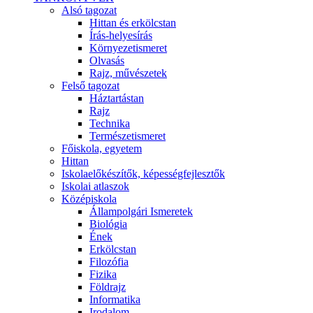
Alsó tagozat
Hittan és erkölcstan
Írás-helyesírás
Környezetismeret
Olvasás
Rajz, művészetek
Felső tagozat
Háztartástan
Rajz
Technika
Természetismeret
Főiskola, egyetem
Hittan
Iskolaelőkészítők, képességfejlesztők
Iskolai atlaszok
Középiskola
Állampolgári Ismeretek
Biológia
Ének
Erkölcstan
Filozófia
Fizika
Földrajz
Informatika
Irodalom