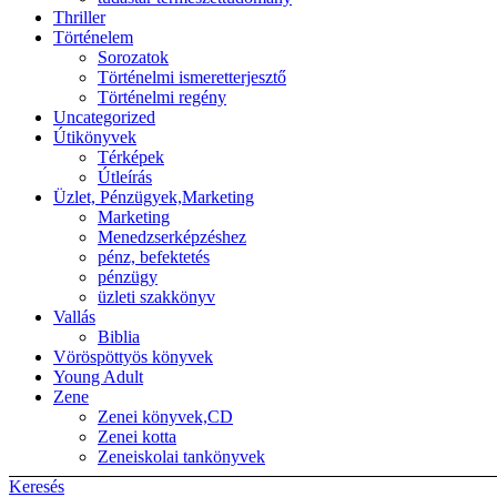
Thriller
Történelem
Sorozatok
Történelmi ismeretterjesztő
Történelmi regény
Uncategorized
Útikönyvek
Térképek
Útleírás
Üzlet, Pénzügyek,Marketing
Marketing
Menedzserképzéshez
pénz, befektetés
pénzügy
üzleti szakkönyv
Vallás
Biblia
Vöröspöttyös könyvek
Young Adult
Zene
Zenei könyvek,CD
Zenei kotta
Zeneiskolai tankönyvek
Keresés
Back to top