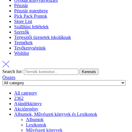
Óvodai könyvterjesztés
Pénztár
Pénztár gutenberg
Pick Pack Pontok
Store List
Szállítási feltételek
Szerzők
Terjesztői üzenetek iskoláknak
Termékek
Tevékenységünk
Wishlist
Search for:
Keresés
Összes
All category
2362
Ajándékkönyv
Akcióregény
Albumok, Művészeti könyvek és Lexikonok
Albumok
Lexikonok
Művészeti könyvek