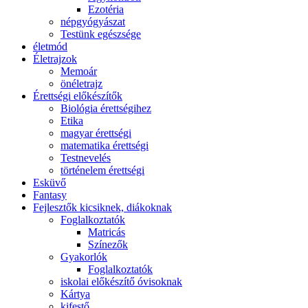
Ezotéria
népgyógyászat
Testünk egészsége
életmód
Életrajzok
Memoár
önéletrajz
Érettségi előkészítők
Biológia érettségihez
Etika
magyar érettségi
matematika érettségi
Testnevelés
történelem érettségi
Esküvő
Fantasy
Fejlesztők kicsiknek, diákoknak
Foglalkoztatók
Matricás
Színezők
Gyakorlók
Foglalkoztatók
iskolai előkészítő óvisoknak
Kártya
kifestő