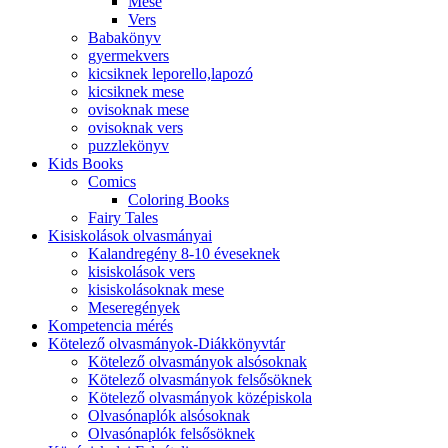
Mese
Vers
Babakönyv
gyermekvers
kicsiknek leporello,lapozó
kicsiknek mese
ovisoknak mese
ovisoknak vers
puzzlekönyv
Kids Books
Comics
Coloring Books
Fairy Tales
Kisiskolások olvasmányai
Kalandregény 8-10 éveseknek
kisiskolások vers
kisiskolásoknak mese
Meseregények
Kompetencia mérés
Kötelező olvasmányok-Diákkönyvtár
Kötelező olvasmányok alsósoknak
Kötelező olvasmányok felsősöknek
Kötelező olvasmányok középiskola
Olvasónaplók alsósoknak
Olvasónaplók felsősöknek