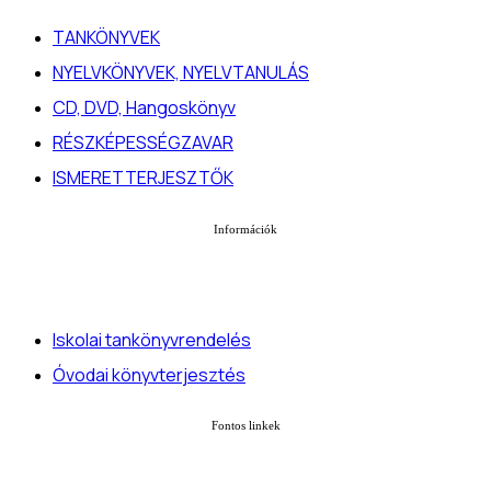
TANKÖNYVEK
NYELVKÖNYVEK, NYELVTANULÁS
CD, DVD, Hangoskönyv
RÉSZKÉPESSÉGZAVAR
ISMERETTERJESZTŐK
Információk
Iskolai tankönyvrendelés
Óvodai könyvterjesztés
Fontos linkek