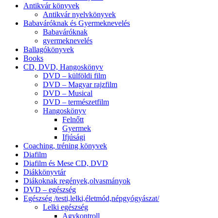
Antikvár könyvek
Antikvár nyelvkönyvek
Babaváróknak és Gyermeknevelés
Babaváróknak
gyermeknevelés
Ballagókönyvek
Books
CD, DVD, Hangoskönyv
DVD – külföldi film
DVD – Magyar rajzfilm
DVD – Musical
DVD – természetfilm
Hangoskönyv
Felnőtt
Gyermek
Ifjúsági
Coaching, tréning könyvek
Diafilm
Diafilm és Mese CD, DVD
Diákkönyvtár
Diákoknak regények,olvasmányok
DVD – egészség
Egészség /testi,lelki,életmód,népgyógyászat/
Lelki egészség
Agykontroll