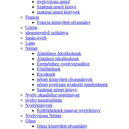
nyelvvizsga angol
Szakmai angol könyv
szakmai angol könyvek
Francia
Francia könnyített olvasmány
Görög
idegennyelvű szókártya
Japán nyelv
Latin
Német
Álatalános Iskolásoknak
Általános iskolásoknak
Érettségihez, nyelvvizsgához
Felnőtteknek
Kicsiknek
német könnyített olvasmányok
német nyelvtani gyakorló mindenkinek
Szakmai német könyv
Nyelv oktatáshoz segédanyag
nyelvi gasztronómia
Nyelvkönyvek
Külföldieknek magyar nyelvkönyv
Nyelvvizsga Német
Olasz
Olasz könnyített olvasmány