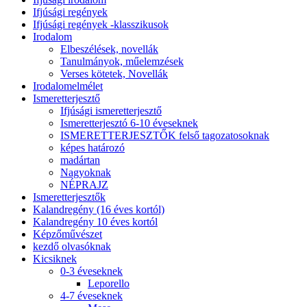
Ifjúsági regények
Ifjúsági regények -klasszikusok
Irodalom
Elbeszélések, novellák
Tanulmányok, műelemzések
Verses kötetek, Novellák
Irodalomelmélet
Ismeretterjesztő
Ifjúsági ismeretterjesztő
Ismeretterjesztó 6-10 éveseknek
ISMERETTERJESZTŐK felső tagozatosoknak
képes határozó
madártan
Nagyoknak
NÉPRAJZ
Ismeretterjesztők
Kalandregény (16 éves kortól)
Kalandregény 10 éves kortól
Képzőművészet
kezdő olvasóknak
Kicsiknek
0-3 éveseknek
Leporello
4-7 éveseknek