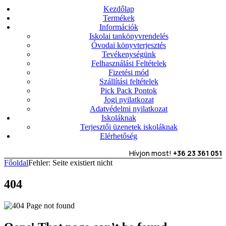
Kezdőlap
Termékek
Információk
Iskolai tankönyvrendelés
Óvodai könyvterjesztés
Tevékenységünk
Felhasználási Feltételek
Fizetési mód
Szállítási feltételek
Pick Pack Pontok
Jogi nyilatkozat
Adatvédelmi nyilatkozat
Iskoláknak
Terjesztői üzenetek iskoláknak
Elérhetőség
Hívjon most!
+36 23 361 051
Főoldal
Fehler: Seite existiert nicht
404