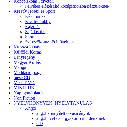
Középiskolai Felvételi
Felvételi előkészítő középiskolába készülöknek
Kreatív Hobbi és Sport
Kézimunka
Kreatív hobby
Rajzolás
Sajátkezűleg
Sport
Színezőkönyv Felnőtteknek
Kressz-oktatás
Külföldi Kortás
Lányregény
Magyar Kortás
Manga
Meditáció, jóga
mese CD
Mese DVD
MINI LÜK
Napi gondolatok
Non Fiction
NYELVKÖNYVEK, NYELVTANULÁS
Angol
angol könnyített olvasmányok
angol nyelvtani gyakorló mindenkinek
CD