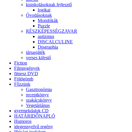
kisiskolásoknak fejlesztő
logikai
Óvodásoknak
Mondókák
Puzzle
RÉSZKÉPESSÉGZAVAR
autizmus
DISCALCULINE
Disgraphia
társasjáték
verses kifestő
Fiction
Filmregények
fitnesz DVD
Földgömb
Főzzünk
Gasztronómia
receptkönyv
szakácskönyv
Vegetáriánus
gyermekdalok CD
HATÁRIDŐNAPLÓ
Humoros
idegennyelvű regény
Ifjúsági irodalom