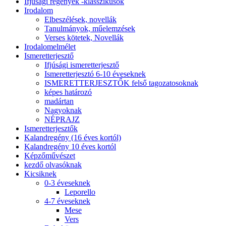
Ifjúsági regények -klasszikusok
Irodalom
Elbeszélések, novellák
Tanulmányok, műelemzések
Verses kötetek, Novellák
Irodalomelmélet
Ismeretterjesztő
Ifjúsági ismeretterjesztő
Ismeretterjesztó 6-10 éveseknek
ISMERETTERJESZTŐK felső tagozatosoknak
képes határozó
madártan
Nagyoknak
NÉPRAJZ
Ismeretterjesztők
Kalandregény (16 éves kortól)
Kalandregény 10 éves kortól
Képzőművészet
kezdő olvasóknak
Kicsiknek
0-3 éveseknek
Leporello
4-7 éveseknek
Mese
Vers