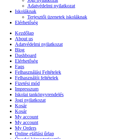
Jogi nyilatkozat
Adatvédelmi nyilatkozat
Iskoláknak
Terjesztői üzenetek iskoláknak
Elérhetőség
Kezdőlap
About us
Adatvédelmi nyilatkozat
Blog
Dashboard
Elérhetőség
Faqs
Felhasználási Feltételek
Felhasználói feltételek
Fizetési mód
Impresszum
Iskolai tankönyvrendelés
Jogi nyilatkozat
Kosár
Kosár
My account
My account
My Orders
Online elállási űrlap