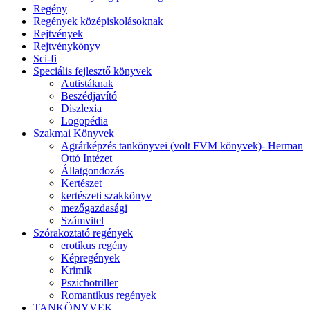
Regény
Regények középiskolásoknak
Rejtvények
Rejtvénykönyv
Sci-fi
Speciális fejlesztő könyvek
Autistáknak
Beszédjavító
Diszlexia
Logopédia
Szakmai Könyvek
Agrárképzés tankönyvei (volt FVM könyvek)- Herman
Ottó Intézet
Állatgondozás
Kertészet
kertészeti szakkönyv
mezőgazdasági
Számvitel
Szórakoztató regények
erotikus regény
Képregények
Krimik
Pszichotriller
Romantikus regények
TANKÖNYVEK