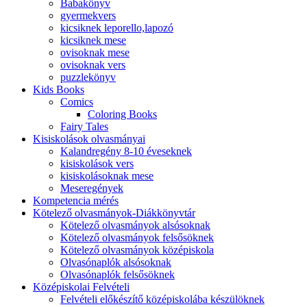
Babakönyv
gyermekvers
kicsiknek leporello,lapozó
kicsiknek mese
ovisoknak mese
ovisoknak vers
puzzlekönyv
Kids Books
Comics
Coloring Books
Fairy Tales
Kisiskolások olvasmányai
Kalandregény 8-10 éveseknek
kisiskolások vers
kisiskolásoknak mese
Meseregények
Kompetencia mérés
Kötelező olvasmányok-Diákkönyvtár
Kötelező olvasmányok alsósoknak
Kötelező olvasmányok felsősöknek
Kötelező olvasmányok középiskola
Olvasónaplók alsósoknak
Olvasónaplók felsősöknek
Középiskolai Felvételi
Felvételi előkészítő középiskolába készülöknek