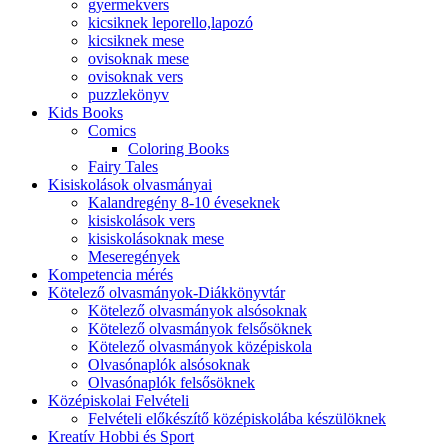
gyermekvers
kicsiknek leporello,lapozó
kicsiknek mese
ovisoknak mese
ovisoknak vers
puzzlekönyv
Kids Books
Comics
Coloring Books
Fairy Tales
Kisiskolások olvasmányai
Kalandregény 8-10 éveseknek
kisiskolások vers
kisiskolásoknak mese
Meseregények
Kompetencia mérés
Kötelező olvasmányok-Diákkönyvtár
Kötelező olvasmányok alsósoknak
Kötelező olvasmányok felsősöknek
Kötelező olvasmányok középiskola
Olvasónaplók alsósoknak
Olvasónaplók felsősöknek
Középiskolai Felvételi
Felvételi előkészítő középiskolába készülöknek
Kreatív Hobbi és Sport