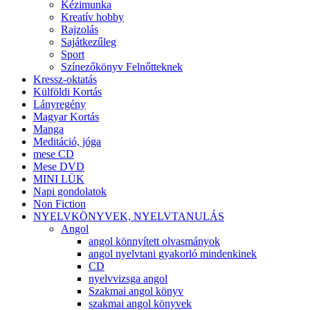
Kézimunka
Kreatív hobby
Rajzolás
Sajátkezűleg
Sport
Színezőkönyv Felnőtteknek
Kressz-oktatás
Külföldi Kortás
Lányregény
Magyar Kortás
Manga
Meditáció, jóga
mese CD
Mese DVD
MINI LÜK
Napi gondolatok
Non Fiction
NYELVKÖNYVEK, NYELVTANULÁS
Angol
angol könnyített olvasmányok
angol nyelvtani gyakorló mindenkinek
CD
nyelvvizsga angol
Szakmai angol könyv
szakmai angol könyvek