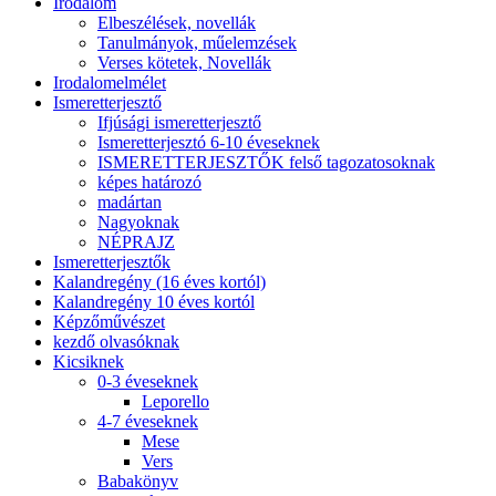
Irodalom
Elbeszélések, novellák
Tanulmányok, műelemzések
Verses kötetek, Novellák
Irodalomelmélet
Ismeretterjesztő
Ifjúsági ismeretterjesztő
Ismeretterjesztó 6-10 éveseknek
ISMERETTERJESZTŐK felső tagozatosoknak
képes határozó
madártan
Nagyoknak
NÉPRAJZ
Ismeretterjesztők
Kalandregény (16 éves kortól)
Kalandregény 10 éves kortól
Képzőművészet
kezdő olvasóknak
Kicsiknek
0-3 éveseknek
Leporello
4-7 éveseknek
Mese
Vers
Babakönyv