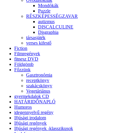
Óvodásoknak
Mondókák
Puzzle
RÉSZKÉPESSÉGZAVAR
autizmus
DISCALCULINE
Disgraphia
társasjáték
verses kifestő
Fiction
Filmregények
fitnesz DVD
Földgömb
Főzzünk
Gasztronómia
receptkönyv
szakácskönyv
Vegetáriánus
gyermekdalok CD
HATÁRIDŐNAPLÓ
Humoros
idegennyelvű regény
Ifjúsági irodalom
Ifjúsági regények
Ifjúsági regények -klasszikusok