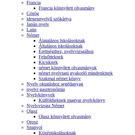
Francia
Francia könnyített olvasmány
Görög
idegennyelvű szókártya
Japán nyelv
Latin
Német
Álatalános Iskolásoknak
Általános iskolásoknak
Érettségihez, nyelvvizsgához
Felnőtteknek
Kicsiknek
német könnyített olvasmányok
német nyelvtani gyakorló mindenkinek
Szakmai német könyv
Nyelv oktatáshoz segédanyag
nyelvi gasztronómia
Nyelvkönyvek
Külföldieknek magyar nyelvkönyv
Nyelvvizsga Német
Olasz
Olasz könnyített olvasmány
Orosz
Spanyol
Középiskolásoknak