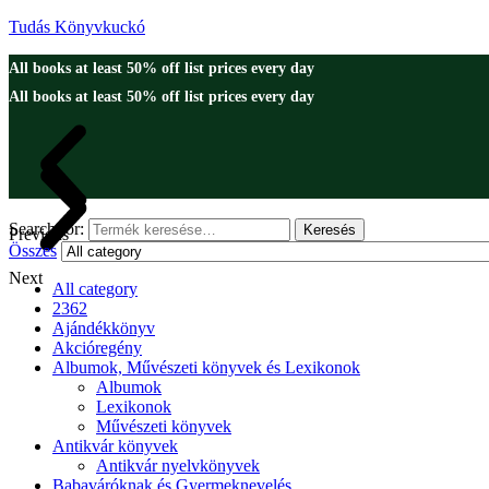
Tudás Könyvkuckó
All books at least 50% off list prices every day
All books at least 50% off list prices every day
Search for:
Keresés
Previous
Összes
Next
All category
2362
Ajándékkönyv
Akcióregény
Albumok, Művészeti könyvek és Lexikonok
Albumok
Lexikonok
Művészeti könyvek
Antikvár könyvek
Antikvár nyelvkönyvek
Babaváróknak és Gyermeknevelés