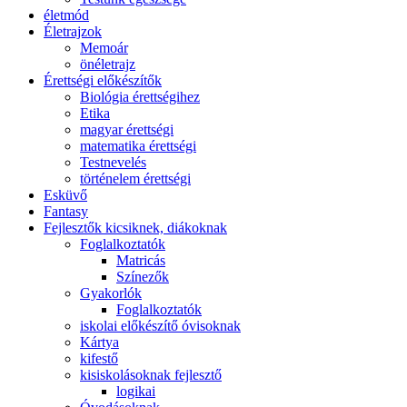
életmód
Életrajzok
Memoár
önéletrajz
Érettségi előkészítők
Biológia érettségihez
Etika
magyar érettségi
matematika érettségi
Testnevelés
történelem érettségi
Esküvő
Fantasy
Fejlesztők kicsiknek, diákoknak
Foglalkoztatók
Matricás
Színezők
Gyakorlók
Foglalkoztatók
iskolai előkészítő óvisoknak
Kártya
kifestő
kisiskolásoknak fejlesztő
logikai