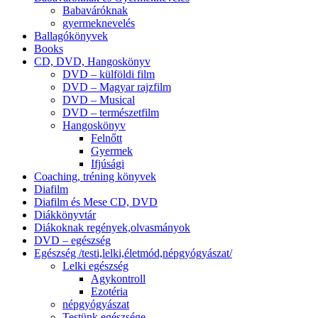
Babaváróknak
gyermeknevelés
Ballagókönyvek
Books
CD, DVD, Hangoskönyv
DVD – külföldi film
DVD – Magyar rajzfilm
DVD – Musical
DVD – természetfilm
Hangoskönyv
Felnőtt
Gyermek
Ifjúsági
Coaching, tréning könyvek
Diafilm
Diafilm és Mese CD, DVD
Diákkönyvtár
Diákoknak regények,olvasmányok
DVD – egészség
Egészség /testi,lelki,életmód,népgyógyászat/
Lelki egészség
Agykontroll
Ezotéria
népgyógyászat
Testünk egészsége