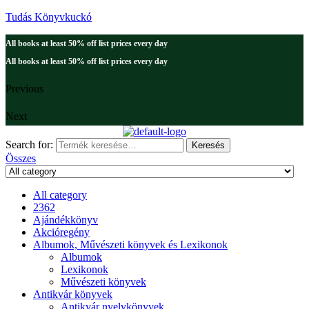
Tudás Könyvkuckó
All books at least 50% off list prices every day
All books at least 50% off list prices every day
Previous
Next
Search for:
Keresés
Összes
All category
2362
Ajándékkönyv
Akcióregény
Albumok, Művészeti könyvek és Lexikonok
Albumok
Lexikonok
Művészeti könyvek
Antikvár könyvek
Antikvár nyelvkönyvek