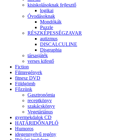
kisiskolásoknak fejlesztő
logikai
Óvodásoknak
Mondókák
Puzzle
RÉSZKÉPESSÉGZAVAR
autizmus
DISCALCULINE
Disgraphia
társasjáték
verses kifestő
Fiction
Filmregények
fitnesz DVD
Földgömb
Főzzünk
Gasztronómia
receptkönyv
szakácskönyv
Vegetáriánus
gyermekdalok CD
HATÁRIDŐNAPLÓ
Humoros
idegennyelvű regény
Ifjúsági irodalom