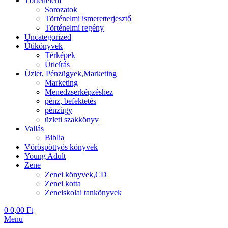
Történelem
Sorozatok
Történelmi ismeretterjesztő
Történelmi regény
Uncategorized
Útikönyvek
Térképek
Útleírás
Üzlet, Pénzügyek,Marketing
Marketing
Menedzserképzéshez
pénz, befektetés
pénzügy
üzleti szakkönyv
Vallás
Biblia
Vöröspöttyös könyvek
Young Adult
Zene
Zenei könyvek,CD
Zenei kotta
Zeneiskolai tankönyvek
0
0,00
Ft
Menu