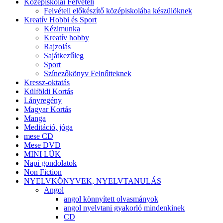
Középiskolai Felvételi
Felvételi előkészítő középiskolába készülöknek
Kreatív Hobbi és Sport
Kézimunka
Kreatív hobby
Rajzolás
Sajátkezűleg
Sport
Színezőkönyv Felnőtteknek
Kressz-oktatás
Külföldi Kortás
Lányregény
Magyar Kortás
Manga
Meditáció, jóga
mese CD
Mese DVD
MINI LÜK
Napi gondolatok
Non Fiction
NYELVKÖNYVEK, NYELVTANULÁS
Angol
angol könnyített olvasmányok
angol nyelvtani gyakorló mindenkinek
CD