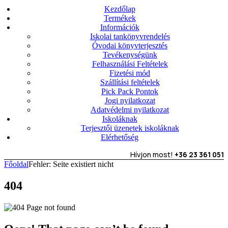
Kezdőlap
Termékek
Információk
Iskolai tankönyvrendelés
Óvodai könyvterjesztés
Tevékenységünk
Felhasználási Feltételek
Fizetési mód
Szállítási feltételek
Pick Pack Pontok
Jogi nyilatkozat
Adatvédelmi nyilatkozat
Iskoláknak
Terjesztői üzenetek iskoláknak
Elérhetőség
Hívjon most!
+36 23 361 051
Főoldal
Fehler: Seite existiert nicht
404