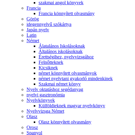
szakmai angol könyvek
Francia
Francia könnyített olvasmány
Görög
idegennyelvű szókártya
Japán nyelv
Latin
Német
Álatalános Iskolásoknak
Általános iskolásoknak
Érettségihez, nyelvvizsgához
Felnőtteknek
Kicsiknek
német könnyített olvasmányok
német nyelvtani gyakorló mindenkinek
Szakmai német könyv
Nyelv oktatáshoz segédanyag
nyelvi gasztronómia
Nyelvkönyvek
Külföldieknek magyar nyelvkönyv
Nyelvvizsga Német
Olasz
Olasz könnyített olvasmány
Orosz
Spanyol