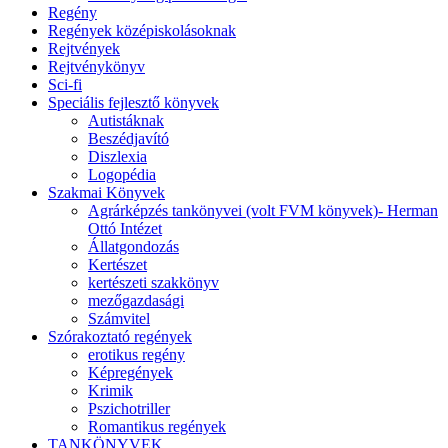
Regény
Regények középiskolásoknak
Rejtvények
Rejtvénykönyv
Sci-fi
Speciális fejlesztő könyvek
Autistáknak
Beszédjavító
Diszlexia
Logopédia
Szakmai Könyvek
Agrárképzés tankönyvei (volt FVM könyvek)- Herman
Ottó Intézet
Állatgondozás
Kertészet
kertészeti szakkönyv
mezőgazdasági
Számvitel
Szórakoztató regények
erotikus regény
Képregények
Krimik
Pszichotriller
Romantikus regények
TANKÖNYVEK