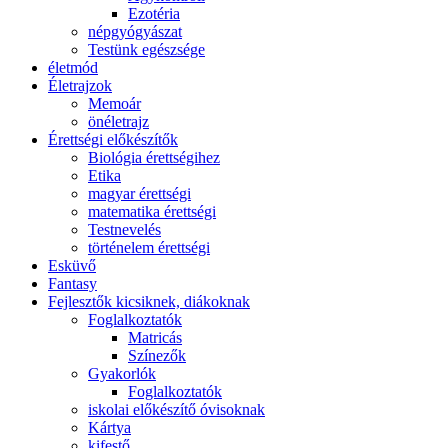
Ezotéria
népgyógyászat
Testünk egészsége
életmód
Életrajzok
Memoár
önéletrajz
Érettségi előkészítők
Biológia érettségihez
Etika
magyar érettségi
matematika érettségi
Testnevelés
történelem érettségi
Esküvő
Fantasy
Fejlesztők kicsiknek, diákoknak
Foglalkoztatók
Matricás
Színezők
Gyakorlók
Foglalkoztatók
iskolai előkészítő óvisoknak
Kártya
kifestő