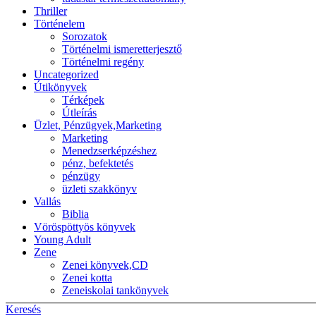
Thriller
Történelem
Sorozatok
Történelmi ismeretterjesztő
Történelmi regény
Uncategorized
Útikönyvek
Térképek
Útleírás
Üzlet, Pénzügyek,Marketing
Marketing
Menedzserképzéshez
pénz, befektetés
pénzügy
üzleti szakkönyv
Vallás
Biblia
Vöröspöttyös könyvek
Young Adult
Zene
Zenei könyvek,CD
Zenei kotta
Zeneiskolai tankönyvek
Keresés
Back to top