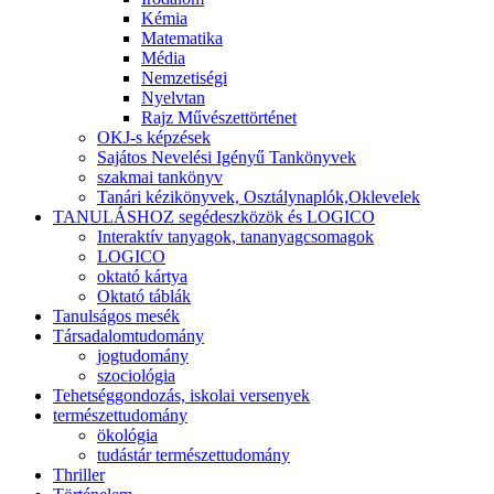
Kémia
Matematika
Média
Nemzetiségi
Nyelvtan
Rajz Művészettörténet
OKJ-s képzések
Sajátos Nevelési Igényű Tankönyvek
szakmai tankönyv
Tanári kézikönyvek, Osztálynaplók,Oklevelek
TANULÁSHOZ segédeszközök és LOGICO
Interaktív tanyagok, tananyagcsomagok
LOGICO
oktató kártya
Oktató táblák
Tanulságos mesék
Társadalomtudomány
jogtudomány
szociológia
Tehetséggondozás, iskolai versenyek
természettudomány
ökológia
tudástár természettudomány
Thriller