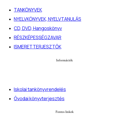
TANKÖNYVEK
NYELVKÖNYVEK, NYELVTANULÁS
CD, DVD, Hangoskönyv
RÉSZKÉPESSÉGZAVAR
ISMERETTERJESZTŐK
Információk
Iskolai tankönyvrendelés
Óvodai könyvterjesztés
Fontos linkek