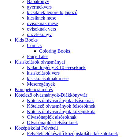
Babakönyv
gyermekvers
kicsiknek leporello,lapozó
kicsiknek mese
ovisoknak mese
ovisoknak vers
puzzlekönyv
Kids Books
Comics
Coloring Books
Fairy Tales
Kisiskolások olvasmányai
Kalandregény 8-10 éveseknek
kisiskolások vers
kisiskolásoknak mese
Meseregények
Kompetencia mérés
Kötelező olvasmányok-Diákkönyvtár
Kötelező olvasmányok alsósoknak
Kötelező olvasmányok felsősöknek
Kötelező olvasmányok középiskola
Olvasónaplók alsósoknak
Olvasónaplók felsősöknek
Középiskolai Felvételi
Felvételi előkészítő középiskolába készülöknek