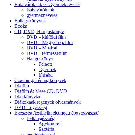
Babaváróknak és Gyermeknevelés
Babaváróknak
gyermeknevelés
Ballagókönyvek
Books
CD, DVD, Hangoskönyv
DVD – külföldi film
DVD – Magyar rajzfilm
DVD – Musical
DVD – természetfilm
Hangoskönyv
Felnőtt
Gyermek
Ifjúsági
Coaching, tréning könyvek
Diafilm
Diafilm és Mese CD, DVD
Diákkönyvtár
Diákoknak regények,olvasmányok
DVD – egészség
Egészség /testi,lelki,életmód,népgyógyászat/
Lelki egészség
Agykontroll
Ezotéria
népgyógyászat