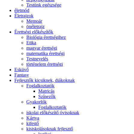
Testünk egészsége
életmód
Életrajzok
Memoár
önéletrajz
Érettségi előkészítők
Biológia érettségihez
Etika
magyar érettségi
matematika érettségi
Testnevelés
történelem érettségi
Esküvő
Fantasy
Fejlesztők kicsiknek, diákoknak
Foglalkoztatók
Matricás
Színezők
Gyakorlók
Foglalkoztatók
iskolai előkészítő óvisoknak
Kártya
kifestő
kisiskolásoknak fejlesztő