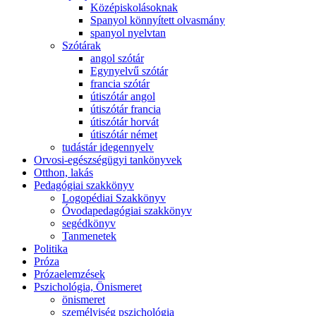
Középiskolásoknak
Spanyol könnyített olvasmány
spanyol nyelvtan
Szótárak
angol szótár
Egynyelvű szótár
francia szótár
útiszótár angol
útiszótár francia
útiszótár horvát
útiszótár német
tudástár idegennyelv
Orvosi-egészségügyi tankönyvek
Otthon, lakás
Pedagógiai szakkönyv
Logopédiai Szakkönyv
Óvodapedagógiai szakkönyv
segédkönyv
Tanmenetek
Politika
Próza
Prózaelemzések
Pszichológia, Önismeret
önismeret
személyiség pszichológia