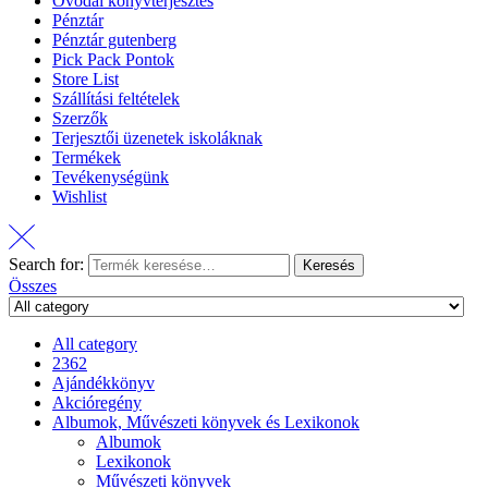
Óvodai könyvterjesztés
Pénztár
Pénztár gutenberg
Pick Pack Pontok
Store List
Szállítási feltételek
Szerzők
Terjesztői üzenetek iskoláknak
Termékek
Tevékenységünk
Wishlist
Search for:
Keresés
Összes
All category
2362
Ajándékkönyv
Akcióregény
Albumok, Művészeti könyvek és Lexikonok
Albumok
Lexikonok
Művészeti könyvek