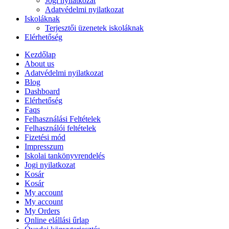
Jogi nyilatkozat
Adatvédelmi nyilatkozat
Iskoláknak
Terjesztői üzenetek iskoláknak
Elérhetőség
Kezdőlap
About us
Adatvédelmi nyilatkozat
Blog
Dashboard
Elérhetőség
Faqs
Felhasználási Feltételek
Felhasználói feltételek
Fizetési mód
Impresszum
Iskolai tankönyvrendelés
Jogi nyilatkozat
Kosár
Kosár
My account
My account
My Orders
Online elállási űrlap