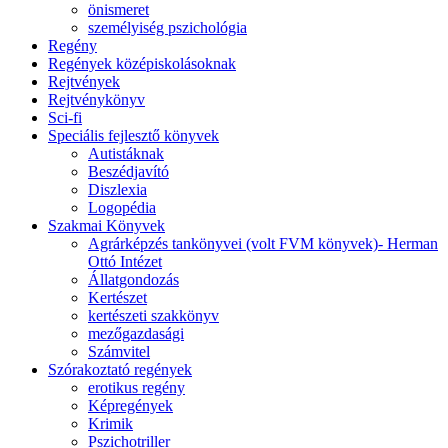
önismeret
személyiség pszichológia
Regény
Regények középiskolásoknak
Rejtvények
Rejtvénykönyv
Sci-fi
Speciális fejlesztő könyvek
Autistáknak
Beszédjavító
Diszlexia
Logopédia
Szakmai Könyvek
Agrárképzés tankönyvei (volt FVM könyvek)- Herman
Ottó Intézet
Állatgondozás
Kertészet
kertészeti szakkönyv
mezőgazdasági
Számvitel
Szórakoztató regények
erotikus regény
Képregények
Krimik
Pszichotriller