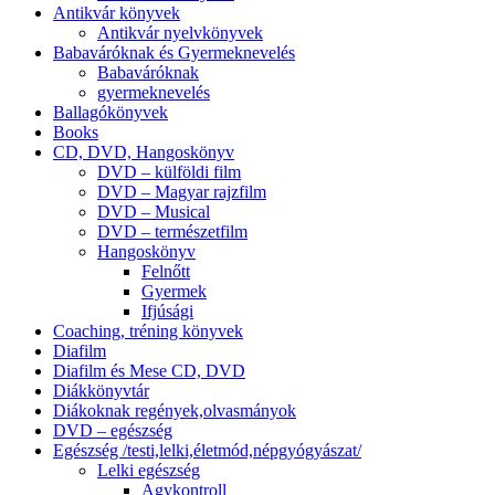
Antikvár könyvek
Antikvár nyelvkönyvek
Babaváróknak és Gyermeknevelés
Babaváróknak
gyermeknevelés
Ballagókönyvek
Books
CD, DVD, Hangoskönyv
DVD – külföldi film
DVD – Magyar rajzfilm
DVD – Musical
DVD – természetfilm
Hangoskönyv
Felnőtt
Gyermek
Ifjúsági
Coaching, tréning könyvek
Diafilm
Diafilm és Mese CD, DVD
Diákkönyvtár
Diákoknak regények,olvasmányok
DVD – egészség
Egészség /testi,lelki,életmód,népgyógyászat/
Lelki egészség
Agykontroll