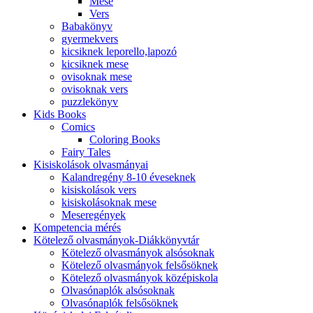
Mese
Vers
Babakönyv
gyermekvers
kicsiknek leporello,lapozó
kicsiknek mese
ovisoknak mese
ovisoknak vers
puzzlekönyv
Kids Books
Comics
Coloring Books
Fairy Tales
Kisiskolások olvasmányai
Kalandregény 8-10 éveseknek
kisiskolások vers
kisiskolásoknak mese
Meseregények
Kompetencia mérés
Kötelező olvasmányok-Diákkönyvtár
Kötelező olvasmányok alsósoknak
Kötelező olvasmányok felsősöknek
Kötelező olvasmányok középiskola
Olvasónaplók alsósoknak
Olvasónaplók felsősöknek