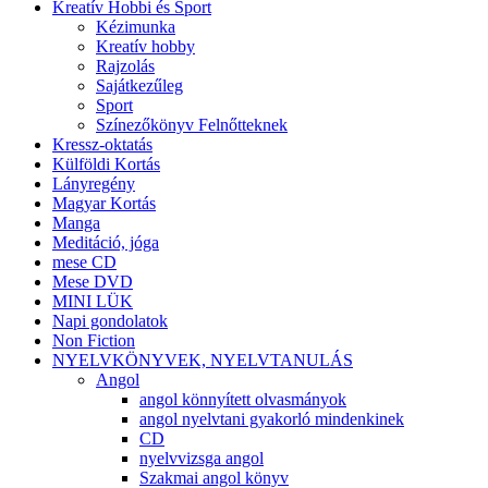
Kreatív Hobbi és Sport
Kézimunka
Kreatív hobby
Rajzolás
Sajátkezűleg
Sport
Színezőkönyv Felnőtteknek
Kressz-oktatás
Külföldi Kortás
Lányregény
Magyar Kortás
Manga
Meditáció, jóga
mese CD
Mese DVD
MINI LÜK
Napi gondolatok
Non Fiction
NYELVKÖNYVEK, NYELVTANULÁS
Angol
angol könnyített olvasmányok
angol nyelvtani gyakorló mindenkinek
CD
nyelvvizsga angol
Szakmai angol könyv