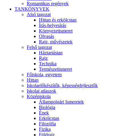
Romantikus regények
TANKÖNYVEK
Alsó tagozat
Hittan és erkölcstan
Írás-helyesírás
Környezetismeret
Olvasás
Rajz, művészetek
Felső tagozat
Háztartástan
Rajz
Technika
Természetismeret
Főiskola, egyetem
Hittan
Iskolaelőkészítők, képességfejlesztők
Iskolai atlaszok
Középiskola
Állampolgári Ismeretek
Biológia
Ének
Erkölcstan
Filozófia
Fizika
Földrajz