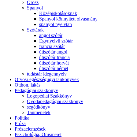
Orosz
Spanyol
Középiskolásoknak
Spanyol könnyített olvasmány
spanyol nyelvtan
Szótárak
angol szótár
Egynyelvű szótár
francia szótár
útiszótár angol
útiszótár francia
útiszótár horvát
útiszótár német
tudástár idegennyelv
Orvosi-egészségügyi tankönyvek
Otthon, lakás
Pedagógiai szakkönyv
Logopédiai Szakkönyv
Óvodapedagógiai szakkönyv
segédkönyv
Tanmenetek
Politika
Próza
Prózaelemzések
Pszichológia, Önismeret