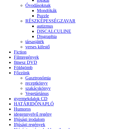
logikai
Óvodásoknak
Mondókák
Puzzle
RÉSZKÉPESSÉGZAVAR
autizmus
DISCALCULINE
Disgraphia
társasjáték
verses kifestő
Fiction
Filmregények
fitnesz DVD
Földgömb
Főzzünk
Gasztronómia
receptkönyv
szakácskönyv
Vegetáriánus
gyermekdalok CD
HATÁRIDŐNAPLÓ
Humoros
idegennyelvű regény
Ifjúsági irodalom
Ifjúsági regények