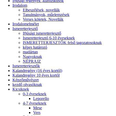
Ifjúsági regények -klasszikusok
Irodalom
Elbeszélések, novellák
Tanulmányok, műelemzések
Verses kötetek, Novellák
Irodalomelmélet
Ismeretterjesztő
Ifjúsági ismeretterjesztő
Ismeretterjesztó 6-10 éveseknek
ISMERETTERJESZTŐK felső tagozatosoknak
képes határozó
madártan
Nagyoknak
NÉPRAJZ
Ismeretterjesztők
Kalandregény (16 éves kortól)
Kalandregény 10 éves kortól
Képzőművészet
kezdő olvasóknak
Kicsiknek
0-3 éveseknek
Leporello
4-7 éveseknek
Mese
Vers