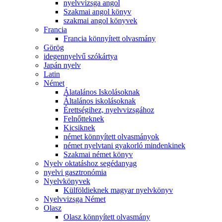
nyelvvizsga angol
Szakmai angol könyv
szakmai angol könyvek
Francia
Francia könnyített olvasmány
Görög
idegennyelvű szókártya
Japán nyelv
Latin
Német
Álatalános Iskolásoknak
Általános iskolásoknak
Érettségihez, nyelvvizsgához
Felnőtteknek
Kicsiknek
német könnyített olvasmányok
német nyelvtani gyakorló mindenkinek
Szakmai német könyv
Nyelv oktatáshoz segédanyag
nyelvi gasztronómia
Nyelvkönyvek
Külföldieknek magyar nyelvkönyv
Nyelvvizsga Német
Olasz
Olasz könnyített olvasmány