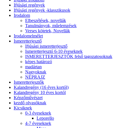
Ifjúsági regények
Ifjúsági regények -klasszikusok
Irodalom
Elbeszélések, novellák
Tanulmányok, műelemzések
Verses kötetek, Novellák
Irodalomelmélet
Ismeretterjesztő
Ifjúsági ismeretterjesztő
Ismeretterjesztó 6-10 éveseknek
ISMERETTERJESZTŐK felső tagozatosoknak
képes határozó
madártan
Nagyoknak
NÉPRAJZ
Ismeretterjesztők
Kalandregény (16 éves kortól)
Kalandregény 10 éves kortól
Képzőművészet
kezdő olvasóknak
Kicsiknek
0-3 éveseknek
Leporello
4-7 éveseknek