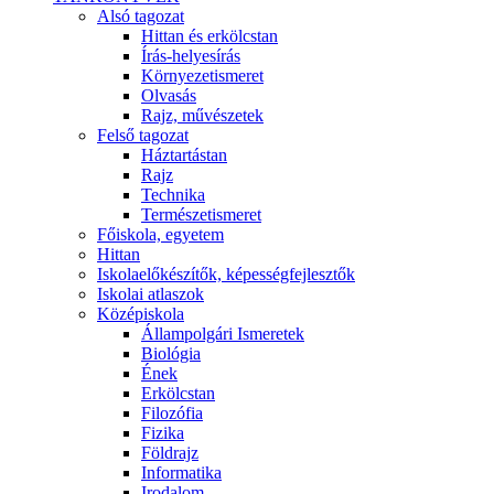
Alsó tagozat
Hittan és erkölcstan
Írás-helyesírás
Környezetismeret
Olvasás
Rajz, művészetek
Felső tagozat
Háztartástan
Rajz
Technika
Természetismeret
Főiskola, egyetem
Hittan
Iskolaelőkészítők, képességfejlesztők
Iskolai atlaszok
Középiskola
Állampolgári Ismeretek
Biológia
Ének
Erkölcstan
Filozófia
Fizika
Földrajz
Informatika
Irodalom