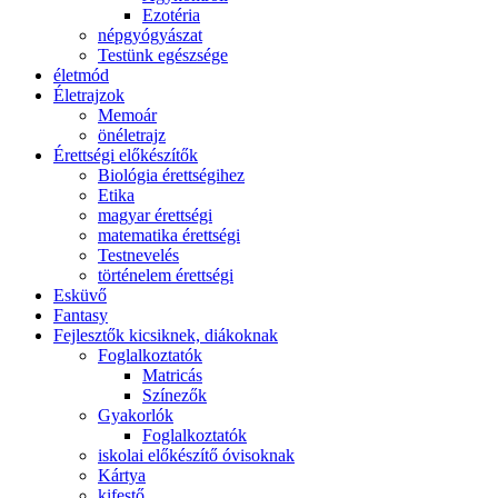
Ezotéria
népgyógyászat
Testünk egészsége
életmód
Életrajzok
Memoár
önéletrajz
Érettségi előkészítők
Biológia érettségihez
Etika
magyar érettségi
matematika érettségi
Testnevelés
történelem érettségi
Esküvő
Fantasy
Fejlesztők kicsiknek, diákoknak
Foglalkoztatók
Matricás
Színezők
Gyakorlók
Foglalkoztatók
iskolai előkészítő óvisoknak
Kártya
kifestő