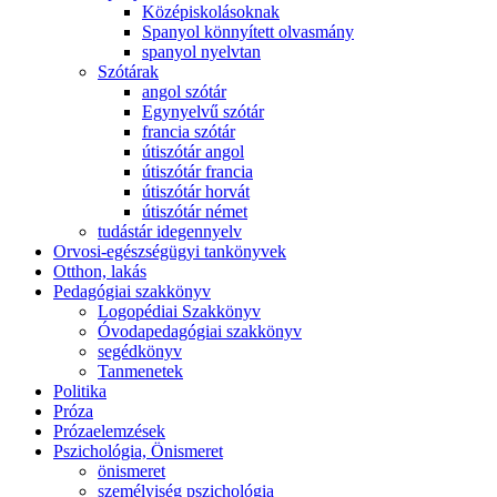
Középiskolásoknak
Spanyol könnyített olvasmány
spanyol nyelvtan
Szótárak
angol szótár
Egynyelvű szótár
francia szótár
útiszótár angol
útiszótár francia
útiszótár horvát
útiszótár német
tudástár idegennyelv
Orvosi-egészségügyi tankönyvek
Otthon, lakás
Pedagógiai szakkönyv
Logopédiai Szakkönyv
Óvodapedagógiai szakkönyv
segédkönyv
Tanmenetek
Politika
Próza
Prózaelemzések
Pszichológia, Önismeret
önismeret
személyiség pszichológia