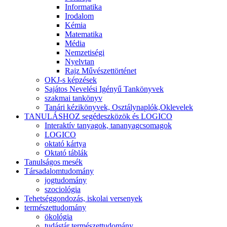
Informatika
Irodalom
Kémia
Matematika
Média
Nemzetiségi
Nyelvtan
Rajz Művészettörténet
OKJ-s képzések
Sajátos Nevelési Igényű Tankönyvek
szakmai tankönyv
Tanári kézikönyvek, Osztálynaplók,Oklevelek
TANULÁSHOZ segédeszközök és LOGICO
Interaktív tanyagok, tananyagcsomagok
LOGICO
oktató kártya
Oktató táblák
Tanulságos mesék
Társadalomtudomány
jogtudomány
szociológia
Tehetséggondozás, iskolai versenyek
természettudomány
ökológia
tudástár természettudomány