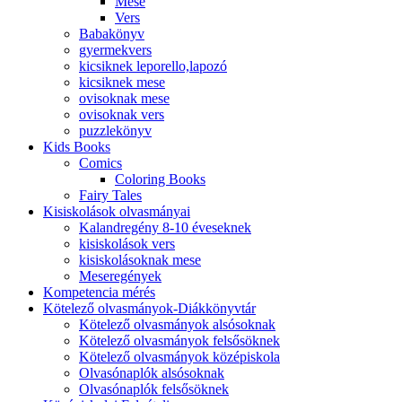
Mese
Vers
Babakönyv
gyermekvers
kicsiknek leporello,lapozó
kicsiknek mese
ovisoknak mese
ovisoknak vers
puzzlekönyv
Kids Books
Comics
Coloring Books
Fairy Tales
Kisiskolások olvasmányai
Kalandregény 8-10 éveseknek
kisiskolások vers
kisiskolásoknak mese
Meseregények
Kompetencia mérés
Kötelező olvasmányok-Diákkönyvtár
Kötelező olvasmányok alsósoknak
Kötelező olvasmányok felsősöknek
Kötelező olvasmányok középiskola
Olvasónaplók alsósoknak
Olvasónaplók felsősöknek