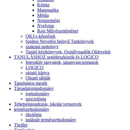
Kémia
Matematika
Média
Nemzetiségi
Nyelvtan
Rajz Művészettörténet
OKJ-s képzések
Sajátos Nevelési Igényű Tankönyvek
szakmai tankönyv
Tanári kézikönyvek, Osztálynaplók,Oklevelek
TANULÁSHOZ segédeszközök és LOGICO
Interaktív tanyagok, tananyagcsomagok
LOGICO
oktató kártya
Oktató táblák
Tanulságos mesék
Társadalomtudomány
jogtudomány
szociológia
Tehetséggondozás, iskolai versenyek
természettudomány
ökológia
tudástár természettudomány
Thriller