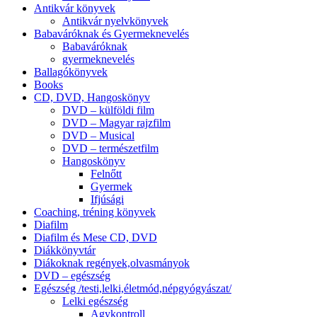
Antikvár könyvek
Antikvár nyelvkönyvek
Babaváróknak és Gyermeknevelés
Babaváróknak
gyermeknevelés
Ballagókönyvek
Books
CD, DVD, Hangoskönyv
DVD – külföldi film
DVD – Magyar rajzfilm
DVD – Musical
DVD – természetfilm
Hangoskönyv
Felnőtt
Gyermek
Ifjúsági
Coaching, tréning könyvek
Diafilm
Diafilm és Mese CD, DVD
Diákkönyvtár
Diákoknak regények,olvasmányok
DVD – egészség
Egészség /testi,lelki,életmód,népgyógyászat/
Lelki egészség
Agykontroll