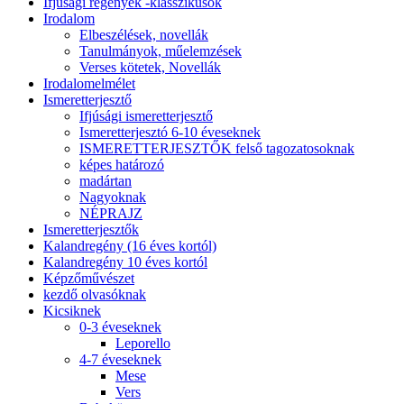
Ifjúsági regények -klasszikusok
Irodalom
Elbeszélések, novellák
Tanulmányok, műelemzések
Verses kötetek, Novellák
Irodalomelmélet
Ismeretterjesztő
Ifjúsági ismeretterjesztő
Ismeretterjesztó 6-10 éveseknek
ISMERETTERJESZTŐK felső tagozatosoknak
képes határozó
madártan
Nagyoknak
NÉPRAJZ
Ismeretterjesztők
Kalandregény (16 éves kortól)
Kalandregény 10 éves kortól
Képzőművészet
kezdő olvasóknak
Kicsiknek
0-3 éveseknek
Leporello
4-7 éveseknek
Mese
Vers