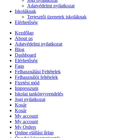
Jogi nyilatkozat
Adatvédelmi nyilatkozat
Iskoláknak
Terjesztői üzenetek iskoláknak
Elérhetőség
Kezdőlap
About us
Adatvédelmi nyilatkozat
Blog
Dashboard
Elérhetőség
Faqs
Felhasználási Feltételek
Felhasználói feltételek
Fizetési mód
Impresszum
Iskolai tankönyvrendelés
Jogi nyilatkozat
Kosár
Kosár
My account
My account
My Orders
Online elállási űrlap