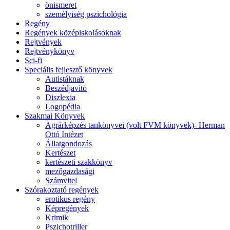
önismeret
személyiség pszichológia
Regény
Regények középiskolásoknak
Rejtvények
Rejtvénykönyv
Sci-fi
Speciális fejlesztő könyvek
Autistáknak
Beszédjavító
Diszlexia
Logopédia
Szakmai Könyvek
Agrárképzés tankönyvei (volt FVM könyvek)- Herman
Ottó Intézet
Állatgondozás
Kertészet
kertészeti szakkönyv
mezőgazdasági
Számvitel
Szórakoztató regények
erotikus regény
Képregények
Krimik
Pszichotriller