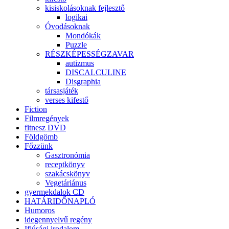
kisiskolásoknak fejlesztő
logikai
Óvodásoknak
Mondókák
Puzzle
RÉSZKÉPESSÉGZAVAR
autizmus
DISCALCULINE
Disgraphia
társasjáték
verses kifestő
Fiction
Filmregények
fitnesz DVD
Földgömb
Főzzünk
Gasztronómia
receptkönyv
szakácskönyv
Vegetáriánus
gyermekdalok CD
HATÁRIDŐNAPLÓ
Humoros
idegennyelvű regény
Ifjúsági irodalom