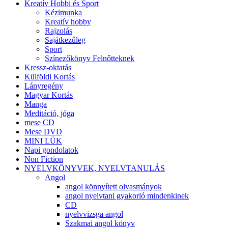
Kreatív Hobbi és Sport
Kézimunka
Kreatív hobby
Rajzolás
Sajátkezűleg
Sport
Színezőkönyv Felnőtteknek
Kressz-oktatás
Külföldi Kortás
Lányregény
Magyar Kortás
Manga
Meditáció, jóga
mese CD
Mese DVD
MINI LÜK
Napi gondolatok
Non Fiction
NYELVKÖNYVEK, NYELVTANULÁS
Angol
angol könnyített olvasmányok
angol nyelvtani gyakorló mindenkinek
CD
nyelvvizsga angol
Szakmai angol könyv