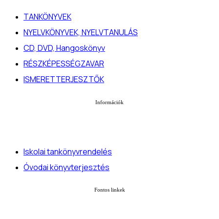
TANKÖNYVEK
NYELVKÖNYVEK, NYELVTANULÁS
CD, DVD, Hangoskönyv
RÉSZKÉPESSÉGZAVAR
ISMERETTERJESZTŐK
Információk
Iskolai tankönyvrendelés
Óvodai könyvterjesztés
Fontos linkek