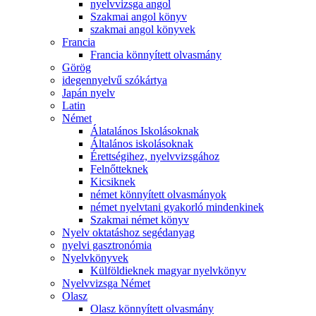
nyelvvizsga angol
Szakmai angol könyv
szakmai angol könyvek
Francia
Francia könnyített olvasmány
Görög
idegennyelvű szókártya
Japán nyelv
Latin
Német
Álatalános Iskolásoknak
Általános iskolásoknak
Érettségihez, nyelvvizsgához
Felnőtteknek
Kicsiknek
német könnyített olvasmányok
német nyelvtani gyakorló mindenkinek
Szakmai német könyv
Nyelv oktatáshoz segédanyag
nyelvi gasztronómia
Nyelvkönyvek
Külföldieknek magyar nyelvkönyv
Nyelvvizsga Német
Olasz
Olasz könnyített olvasmány