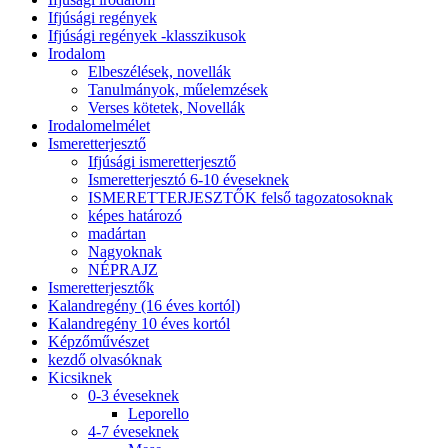
Ifjúsági regények
Ifjúsági regények -klasszikusok
Irodalom
Elbeszélések, novellák
Tanulmányok, műelemzések
Verses kötetek, Novellák
Irodalomelmélet
Ismeretterjesztő
Ifjúsági ismeretterjesztő
Ismeretterjesztó 6-10 éveseknek
ISMERETTERJESZTŐK felső tagozatosoknak
képes határozó
madártan
Nagyoknak
NÉPRAJZ
Ismeretterjesztők
Kalandregény (16 éves kortól)
Kalandregény 10 éves kortól
Képzőművészet
kezdő olvasóknak
Kicsiknek
0-3 éveseknek
Leporello
4-7 éveseknek