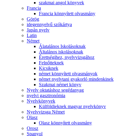
szakmai angol könyvek
Francia
Francia könnyített olvasmány
Görög
idegennyelvű szókártya
Japán nyelv
Latin
Német
Álatalános Iskolásoknak
Általános iskolásoknak
Érettségihez, nyelvvizsgához
Felnőtteknek
Kicsiknek
német könnyített olvasmányok
német nyelvtani gyakorló mindenkinek
Szakmai német könyv
Nyelv oktatáshoz segédanyag
nyelvi gasztronómia
Nyelvkönyvek
Külföldieknek magyar nyelvkönyv
Nyelvvizsga Német
Olasz
Olasz könnyített olvasmány
Orosz
Spanyol