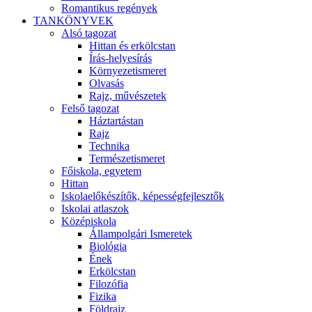
Romantikus regények
TANKÖNYVEK
Alsó tagozat
Hittan és erkölcstan
Írás-helyesírás
Környezetismeret
Olvasás
Rajz, művészetek
Felső tagozat
Háztartástan
Rajz
Technika
Természetismeret
Főiskola, egyetem
Hittan
Iskolaelőkészítők, képességfejlesztők
Iskolai atlaszok
Középiskola
Állampolgári Ismeretek
Biológia
Ének
Erkölcstan
Filozófia
Fizika
Földrajz