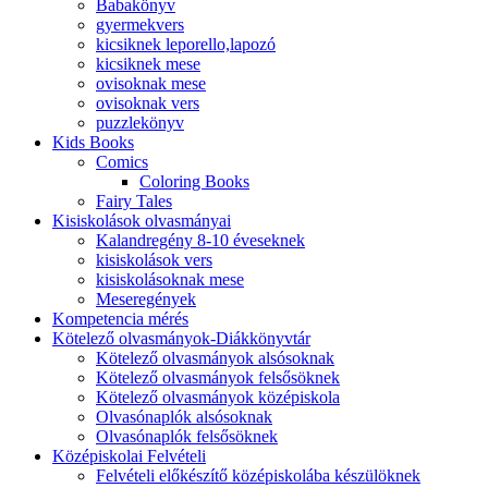
Babakönyv
gyermekvers
kicsiknek leporello,lapozó
kicsiknek mese
ovisoknak mese
ovisoknak vers
puzzlekönyv
Kids Books
Comics
Coloring Books
Fairy Tales
Kisiskolások olvasmányai
Kalandregény 8-10 éveseknek
kisiskolások vers
kisiskolásoknak mese
Meseregények
Kompetencia mérés
Kötelező olvasmányok-Diákkönyvtár
Kötelező olvasmányok alsósoknak
Kötelező olvasmányok felsősöknek
Kötelező olvasmányok középiskola
Olvasónaplók alsósoknak
Olvasónaplók felsősöknek
Középiskolai Felvételi
Felvételi előkészítő középiskolába készülöknek