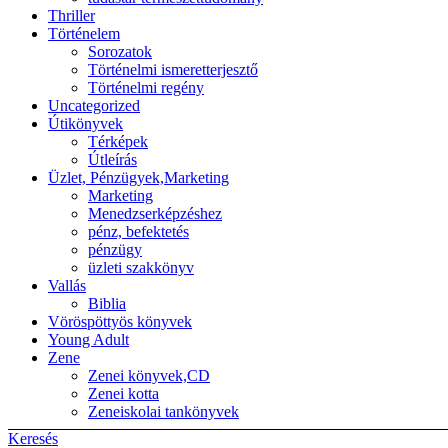
Thriller
Történelem
Sorozatok
Történelmi ismeretterjesztő
Történelmi regény
Uncategorized
Útikönyvek
Térképek
Útleírás
Üzlet, Pénzügyek,Marketing
Marketing
Menedzserképzéshez
pénz, befektetés
pénzügy
üzleti szakkönyv
Vallás
Biblia
Vöröspöttyös könyvek
Young Adult
Zene
Zenei könyvek,CD
Zenei kotta
Zeneiskolai tankönyvek
Keresés
Back to top