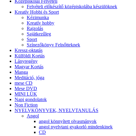
Középiskolai Felvételi
Felvételi előkészítő középiskolába készülöknek
Kreatív Hobbi és Sport
Kézimunka
Kreatív hobby
Rajzolás
Sajátkezűleg
Sport
Színezőkönyv Felnőtteknek
Kressz-oktatás
Külföldi Kortás
Lányregény
Magyar Kortás
Manga
Meditáció, jóga
mese CD
Mese DVD
MINI LÜK
Napi gondolatok
Non Fiction
NYELVKÖNYVEK, NYELVTANULÁS
Angol
angol könnyített olvasmányok
angol nyelvtani gyakorló mindenkinek
CD