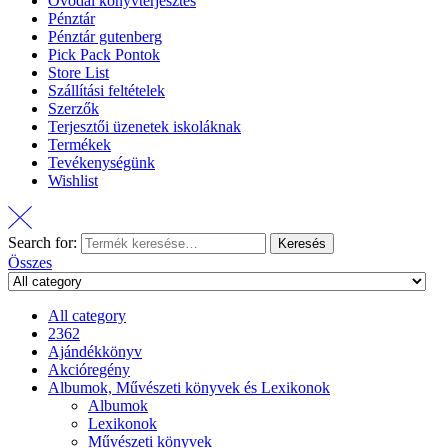
Óvodai könyvterjesztés
Pénztár
Pénztár gutenberg
Pick Pack Pontok
Store List
Szállítási feltételek
Szerzők
Terjesztői üzenetek iskoláknak
Termékek
Tevékenységünk
Wishlist
Search for:
Keresés
Összes
All category
2362
Ajándékkönyv
Akcióregény
Albumok, Művészeti könyvek és Lexikonok
Albumok
Lexikonok
Művészeti könyvek