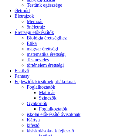
Testünk egészsége
életmód
Életrajzok
Memoár
önéletrajz
Érettségi előkészítők
Biológia érettségihez
Etika
magyar érettségi
matematika érettségi
Testnevelés
történelem érettségi
Esküvő
Fantasy
Fejlesztők kicsiknek, diákoknak
Foglalkoztatók
Matricás
Színezők
Gyakorlók
Foglalkoztatók
iskolai előkészítő óvisoknak
Kártya
kifestő
kisiskolásoknak fejlesztő