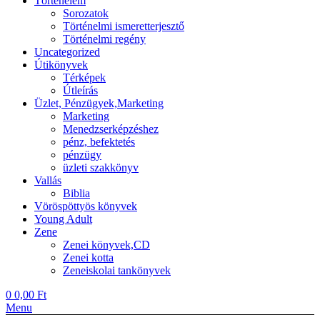
Történelem
Sorozatok
Történelmi ismeretterjesztő
Történelmi regény
Uncategorized
Útikönyvek
Térképek
Útleírás
Üzlet, Pénzügyek,Marketing
Marketing
Menedzserképzéshez
pénz, befektetés
pénzügy
üzleti szakkönyv
Vallás
Biblia
Vöröspöttyös könyvek
Young Adult
Zene
Zenei könyvek,CD
Zenei kotta
Zeneiskolai tankönyvek
0
0,00
Ft
Menu