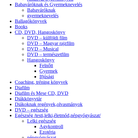
Babaváróknak és Gyermeknevelés
Babaváróknak
gyermeknevelés
Ballagókönyvek
Books
CD, DVD, Hangoskönyv
DVD – külföldi film
DVD – Magyar rajzfilm
DVD – Musical
DVD – természetfilm
Hangoskönyv
Felnőtt
Gyermek
Ifjúsági
Coaching, tréning könyvek
Diafilm
Diafilm és Mese CD, DVD
Diákkönyvtár
Diákoknak regények,olvasmányok
DVD – egészség
Egészség /testi,lelki,életmód,népgyógyászat/
Lelki egészség
Agykontroll
Ezotéria
népgyógyászat