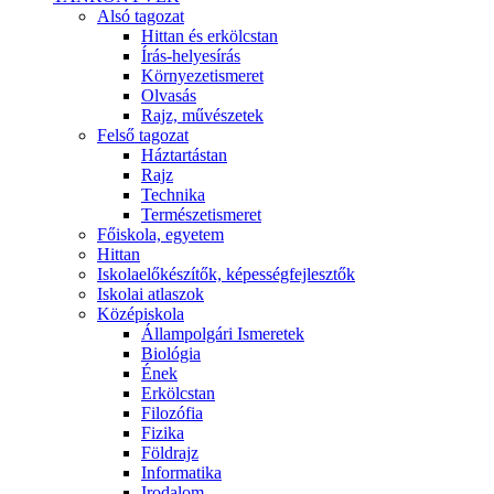
Alsó tagozat
Hittan és erkölcstan
Írás-helyesírás
Környezetismeret
Olvasás
Rajz, művészetek
Felső tagozat
Háztartástan
Rajz
Technika
Természetismeret
Főiskola, egyetem
Hittan
Iskolaelőkészítők, képességfejlesztők
Iskolai atlaszok
Középiskola
Állampolgári Ismeretek
Biológia
Ének
Erkölcstan
Filozófia
Fizika
Földrajz
Informatika
Irodalom