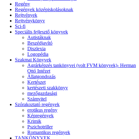
Regény
Regények középiskolásoknak
Rejtvények
Rejtvénykönyv
Sci-fi
Speciális fejlesztő könyvek
Autistáknak
Beszédjavító
Diszlexia
Logopédia
Szakmai Könyvek
Agrárképzés tankönyvei (volt FVM könyvek)- Herman
Ottó Intézet
Állatgondozás
Kertészet
kertészeti szakkönyv
mezőgazdasági
Számvitel
Szórakoztató regények
erotikus regény
Képregények
Krimik
Pszichotriller
Romantikus regények
TANKÖNYVEK