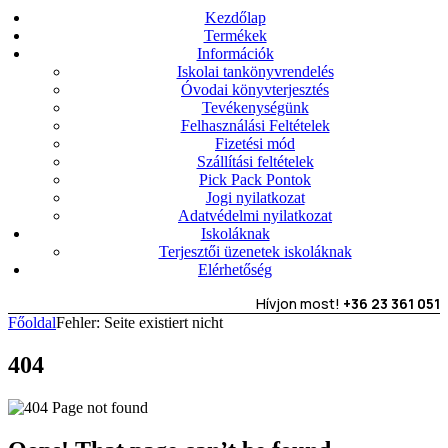
Kezdőlap
Termékek
Információk
Iskolai tankönyvrendelés
Óvodai könyvterjesztés
Tevékenységünk
Felhasználási Feltételek
Fizetési mód
Szállítási feltételek
Pick Pack Pontok
Jogi nyilatkozat
Adatvédelmi nyilatkozat
Iskoláknak
Terjesztői üzenetek iskoláknak
Elérhetőség
Hívjon most!
+36 23 361 051
Főoldal
Fehler: Seite existiert nicht
404