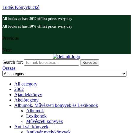
Tudás Könyvkuckó
All books at least 50% off list prices every day
All books at least 50% off list prices every day
Previous
Next
Search for:
Keresés
Összes
All category
2362
Ajándékkönyv
Akcióregény
Albumok, Művészeti könyvek és Lexikonok
Albumok
Lexikonok
Művészeti könyvek
Antikvár könyvek
Antikvár nyelvkönyvek