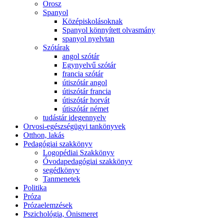
Orosz
Spanyol
Középiskolásoknak
Spanyol könnyített olvasmány
spanyol nyelvtan
Szótárak
angol szótár
Egynyelvű szótár
francia szótár
útiszótár angol
útiszótár francia
útiszótár horvát
útiszótár német
tudástár idegennyelv
Orvosi-egészségügyi tankönyvek
Otthon, lakás
Pedagógiai szakkönyv
Logopédiai Szakkönyv
Óvodapedagógiai szakkönyv
segédkönyv
Tanmenetek
Politika
Próza
Prózaelemzések
Pszichológia, Önismeret