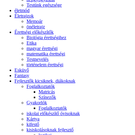
Testünk egészsége
életmód
Életrajzok
Memoár
önéletrajz
Érettségi előkészítők
Biológia érettségihez
Etika
magyar érettségi
matematika érettségi
Testnevelés
történelem érettségi
Esküvő
Fantasy
Fejlesztők kicsiknek, diákoknak
Foglalkoztatók
Matricás
Színezők
Gyakorlók
Foglalkoztatók
iskolai előkészítő óvisoknak
Kártya
kifestő
kisiskolásoknak fejlesztő