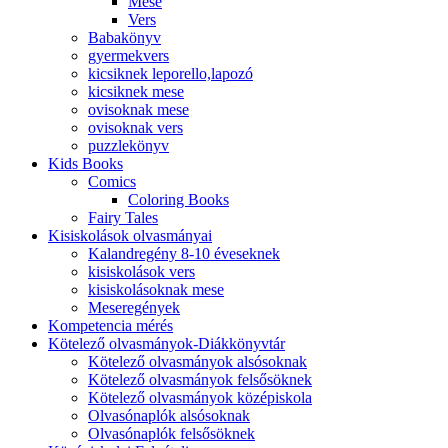
Mese
Vers
Babakönyv
gyermekvers
kicsiknek leporello,lapozó
kicsiknek mese
ovisoknak mese
ovisoknak vers
puzzlekönyv
Kids Books
Comics
Coloring Books
Fairy Tales
Kisiskolások olvasmányai
Kalandregény 8-10 éveseknek
kisiskolások vers
kisiskolásoknak mese
Meseregények
Kompetencia mérés
Kötelező olvasmányok-Diákkönyvtár
Kötelező olvasmányok alsósoknak
Kötelező olvasmányok felsősöknek
Kötelező olvasmányok középiskola
Olvasónaplók alsósoknak
Olvasónaplók felsősöknek