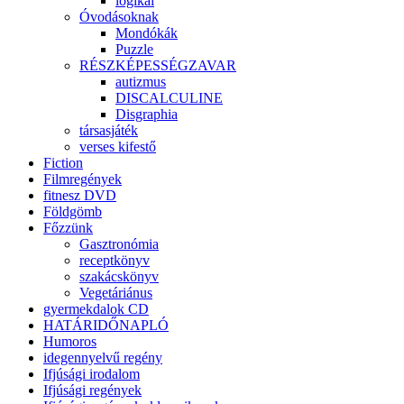
logikai
Óvodásoknak
Mondókák
Puzzle
RÉSZKÉPESSÉGZAVAR
autizmus
DISCALCULINE
Disgraphia
társasjáték
verses kifestő
Fiction
Filmregények
fitnesz DVD
Földgömb
Főzzünk
Gasztronómia
receptkönyv
szakácskönyv
Vegetáriánus
gyermekdalok CD
HATÁRIDŐNAPLÓ
Humoros
idegennyelvű regény
Ifjúsági irodalom
Ifjúsági regények