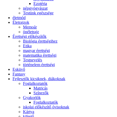
Ezotéria
népgyógyászat
Testünk egészsége
életmód
Életrajzok
Memoár
önéletrajz
Érettségi előkészítők
Biológia érettségihez
Etika
magyar érettségi
matematika érettségi
Testnevelés
történelem érettségi
Esküvő
Fantasy
Fejlesztők kicsiknek, diákoknak
Foglalkoztatók
Matricás
Színezők
Gyakorlók
Foglalkoztatók
iskolai előkészítő óvisoknak
Kártya
kifestő