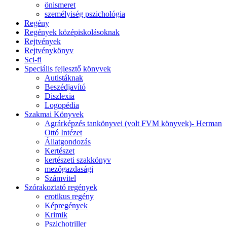
önismeret
személyiség pszichológia
Regény
Regények középiskolásoknak
Rejtvények
Rejtvénykönyv
Sci-fi
Speciális fejlesztő könyvek
Autistáknak
Beszédjavító
Diszlexia
Logopédia
Szakmai Könyvek
Agrárképzés tankönyvei (volt FVM könyvek)- Herman
Ottó Intézet
Állatgondozás
Kertészet
kertészeti szakkönyv
mezőgazdasági
Számvitel
Szórakoztató regények
erotikus regény
Képregények
Krimik
Pszichotriller