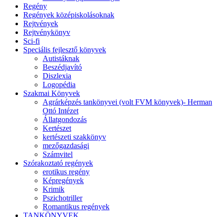
Regény
Regények középiskolásoknak
Rejtvények
Rejtvénykönyv
Sci-fi
Speciális fejlesztő könyvek
Autistáknak
Beszédjavító
Diszlexia
Logopédia
Szakmai Könyvek
Agrárképzés tankönyvei (volt FVM könyvek)- Herman
Ottó Intézet
Állatgondozás
Kertészet
kertészeti szakkönyv
mezőgazdasági
Számvitel
Szórakoztató regények
erotikus regény
Képregények
Krimik
Pszichotriller
Romantikus regények
TANKÖNYVEK