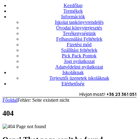
Kezdőlap
Termékek
Információk
Iskolai tankönyvrendelés
Óvodai könyvterjesztés
Tevékenységünk
Felhasználási Feltételek
Fizetési mód
Szállítási feltételek
Pick Pack Pontok
Jogi nyilatkozat
Adatvédelmi nyilatkozat
Iskoláknak
Terjesztői üzenetek iskoláknak
Elérhetőség
Hívjon most!
+36 23 361 051
Főoldal
Fehler: Seite existiert nicht
404