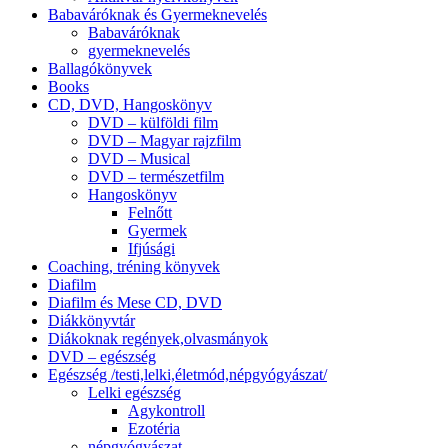
Babaváróknak és Gyermeknevelés
Babaváróknak
gyermeknevelés
Ballagókönyvek
Books
CD, DVD, Hangoskönyv
DVD – külföldi film
DVD – Magyar rajzfilm
DVD – Musical
DVD – természetfilm
Hangoskönyv
Felnőtt
Gyermek
Ifjúsági
Coaching, tréning könyvek
Diafilm
Diafilm és Mese CD, DVD
Diákkönyvtár
Diákoknak regények,olvasmányok
DVD – egészség
Egészség /testi,lelki,életmód,népgyógyászat/
Lelki egészség
Agykontroll
Ezotéria
népgyógyászat