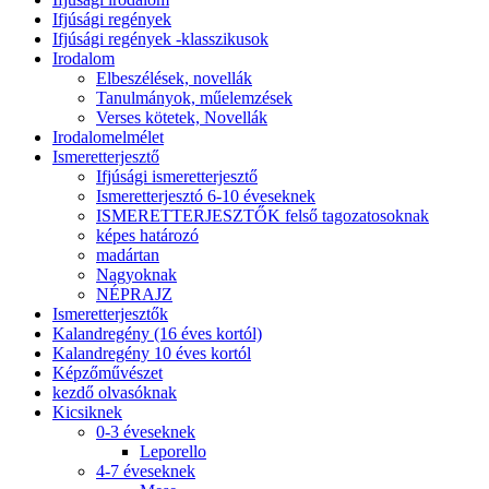
Ifjúsági regények
Ifjúsági regények -klasszikusok
Irodalom
Elbeszélések, novellák
Tanulmányok, műelemzések
Verses kötetek, Novellák
Irodalomelmélet
Ismeretterjesztő
Ifjúsági ismeretterjesztő
Ismeretterjesztó 6-10 éveseknek
ISMERETTERJESZTŐK felső tagozatosoknak
képes határozó
madártan
Nagyoknak
NÉPRAJZ
Ismeretterjesztők
Kalandregény (16 éves kortól)
Kalandregény 10 éves kortól
Képzőművészet
kezdő olvasóknak
Kicsiknek
0-3 éveseknek
Leporello
4-7 éveseknek