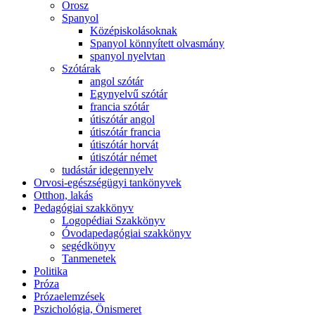
Orosz
Spanyol
Középiskolásoknak
Spanyol könnyített olvasmány
spanyol nyelvtan
Szótárak
angol szótár
Egynyelvű szótár
francia szótár
útiszótár angol
útiszótár francia
útiszótár horvát
útiszótár német
tudástár idegennyelv
Orvosi-egészségügyi tankönyvek
Otthon, lakás
Pedagógiai szakkönyv
Logopédiai Szakkönyv
Óvodapedagógiai szakkönyv
segédkönyv
Tanmenetek
Politika
Próza
Prózaelemzések
Pszichológia, Önismeret