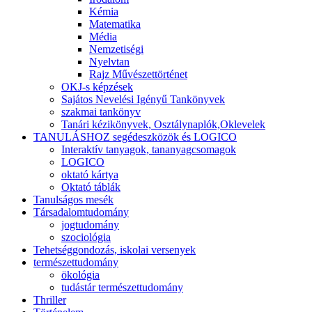
Kémia
Matematika
Média
Nemzetiségi
Nyelvtan
Rajz Művészettörténet
OKJ-s képzések
Sajátos Nevelési Igényű Tankönyvek
szakmai tankönyv
Tanári kézikönyvek, Osztálynaplók,Oklevelek
TANULÁSHOZ segédeszközök és LOGICO
Interaktív tanyagok, tananyagcsomagok
LOGICO
oktató kártya
Oktató táblák
Tanulságos mesék
Társadalomtudomány
jogtudomány
szociológia
Tehetséggondozás, iskolai versenyek
természettudomány
ökológia
tudástár természettudomány
Thriller