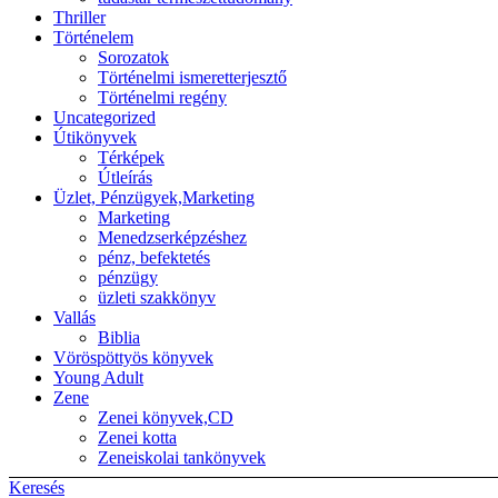
Thriller
Történelem
Sorozatok
Történelmi ismeretterjesztő
Történelmi regény
Uncategorized
Útikönyvek
Térképek
Útleírás
Üzlet, Pénzügyek,Marketing
Marketing
Menedzserképzéshez
pénz, befektetés
pénzügy
üzleti szakkönyv
Vallás
Biblia
Vöröspöttyös könyvek
Young Adult
Zene
Zenei könyvek,CD
Zenei kotta
Zeneiskolai tankönyvek
Keresés
Back to top