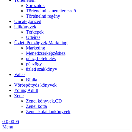
Történelem
Sorozatok
Történelmi ismeretterjesztő
Történelmi regény
Uncategorized
Útikönyvek
Térképek
Útleírás
Üzlet, Pénzügyek,Marketing
Marketing
Menedzserképzéshez
pénz, befektetés
pénzügy
üzleti szakkönyv
Vallás
Biblia
Vöröspöttyös könyvek
Young Adult
Zene
Zenei könyvek,CD
Zenei kotta
Zeneiskolai tankönyvek
0
0,00
Ft
Menu