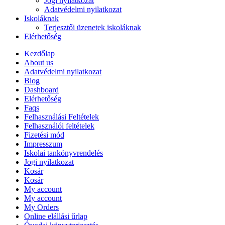
Jogi nyilatkozat
Adatvédelmi nyilatkozat
Iskoláknak
Terjesztői üzenetek iskoláknak
Elérhetőség
Kezdőlap
About us
Adatvédelmi nyilatkozat
Blog
Dashboard
Elérhetőség
Faqs
Felhasználási Feltételek
Felhasználói feltételek
Fizetési mód
Impresszum
Iskolai tankönyvrendelés
Jogi nyilatkozat
Kosár
Kosár
My account
My account
My Orders
Online elállási űrlap