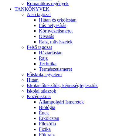
Romantikus regények
TANKÖNYVEK
Alsó tagozat
Hittan és erkölcstan
Írás-helyesírás
Környezetismeret
Olvasás
Rajz, művészetek
Felső tagozat
Háztartástan
Rajz
Technika
Természetismeret
Főiskola, egyetem
Hittan
Iskolaelőkészítők, képességfejlesztők
Iskolai atlaszok
Középiskola
Állampolgári Ismeretek
Biológia
Ének
Erkölcstan
Filozófia
Fizika
Földrajz