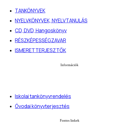
TANKÖNYVEK
NYELVKÖNYVEK, NYELVTANULÁS
CD, DVD, Hangoskönyv
RÉSZKÉPESSÉGZAVAR
ISMERETTERJESZTŐK
Információk
Iskolai tankönyvrendelés
Óvodai könyvterjesztés
Fontos linkek