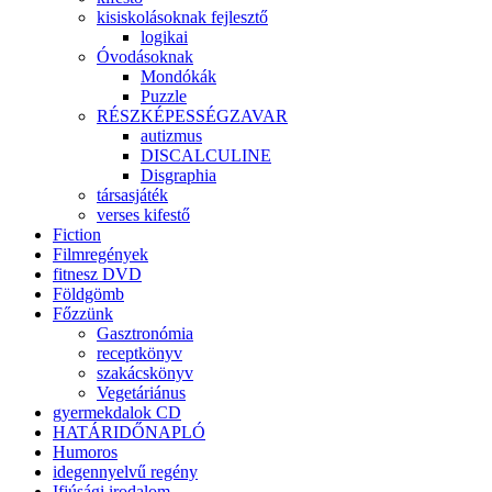
kisiskolásoknak fejlesztő
logikai
Óvodásoknak
Mondókák
Puzzle
RÉSZKÉPESSÉGZAVAR
autizmus
DISCALCULINE
Disgraphia
társasjáték
verses kifestő
Fiction
Filmregények
fitnesz DVD
Földgömb
Főzzünk
Gasztronómia
receptkönyv
szakácskönyv
Vegetáriánus
gyermekdalok CD
HATÁRIDŐNAPLÓ
Humoros
idegennyelvű regény
Ifjúsági irodalom