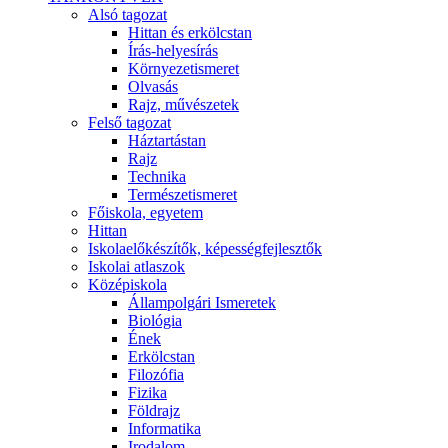
Alsó tagozat
Hittan és erkölcstan
Írás-helyesírás
Környezetismeret
Olvasás
Rajz, művészetek
Felső tagozat
Háztartástan
Rajz
Technika
Természetismeret
Főiskola, egyetem
Hittan
Iskolaelőkészítők, képességfejlesztők
Iskolai atlaszok
Középiskola
Állampolgári Ismeretek
Biológia
Ének
Erkölcstan
Filozófia
Fizika
Földrajz
Informatika
Irodalom