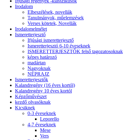
Ifjúsági regények -klasszikusok
Irodalom
Elbeszélések, novellák
Tanulmányok, műelemzések
Verses kötetek, Novellák
Irodalomelmélet
Ismeretterjesztő
Ifjúsági ismeretterjesztő
Ismeretterjesztó 6-10 éveseknek
ISMERETTERJESZTŐK felső tagozatosoknak
képes határozó
madártan
Nagyoknak
NÉPRAJZ
Ismeretterjesztők
Kalandregény (16 éves kortól)
Kalandregény 10 éves kortól
Képzőművészet
kezdő olvasóknak
Kicsiknek
0-3 éveseknek
Leporello
4-7 éveseknek
Mese
Vers