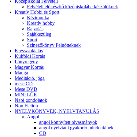
Középiskolai Felvételi
Felvételi előkészítő középiskolába készülöknek
Kreatív Hobbi és Sport
Kézimunka
Kreatív hobby
Rajzolás
Sajátkezűleg
Sport
Színezőkönyv Felnőtteknek
Kressz-oktatás
Külföldi Kortás
Lányregény
Magyar Kortás
Manga
Meditáció, jóga
mese CD
Mese DVD
MINI LÜK
Napi gondolatok
Non Fiction
NYELVKÖNYVEK, NYELVTANULÁS
Angol
angol könnyített olvasmányok
angol nyelvtani gyakorló mindenkinek
CD