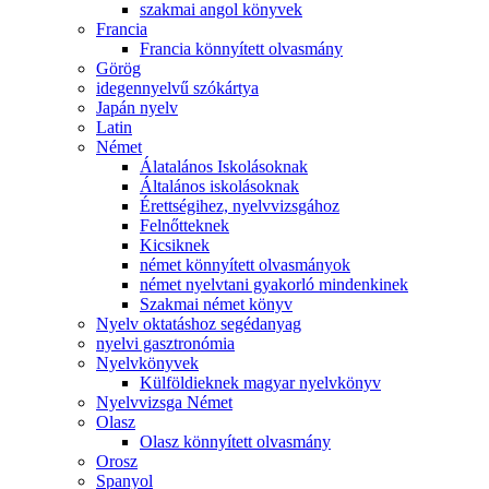
szakmai angol könyvek
Francia
Francia könnyített olvasmány
Görög
idegennyelvű szókártya
Japán nyelv
Latin
Német
Álatalános Iskolásoknak
Általános iskolásoknak
Érettségihez, nyelvvizsgához
Felnőtteknek
Kicsiknek
német könnyített olvasmányok
német nyelvtani gyakorló mindenkinek
Szakmai német könyv
Nyelv oktatáshoz segédanyag
nyelvi gasztronómia
Nyelvkönyvek
Külföldieknek magyar nyelvkönyv
Nyelvvizsga Német
Olasz
Olasz könnyített olvasmány
Orosz
Spanyol