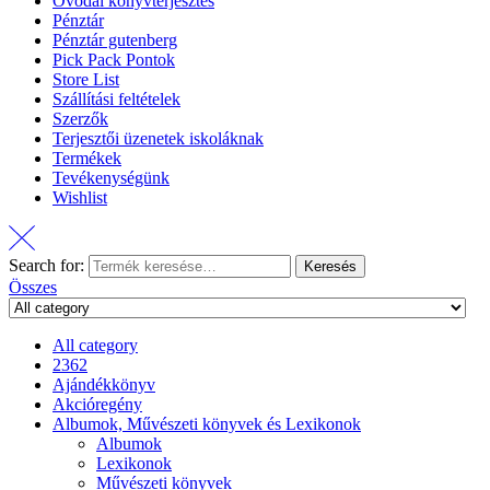
Óvodai könyvterjesztés
Pénztár
Pénztár gutenberg
Pick Pack Pontok
Store List
Szállítási feltételek
Szerzők
Terjesztői üzenetek iskoláknak
Termékek
Tevékenységünk
Wishlist
Search for:
Keresés
Összes
All category
2362
Ajándékkönyv
Akcióregény
Albumok, Művészeti könyvek és Lexikonok
Albumok
Lexikonok
Művészeti könyvek