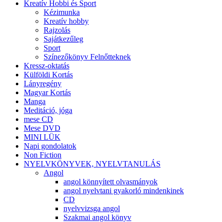
Kreatív Hobbi és Sport
Kézimunka
Kreatív hobby
Rajzolás
Sajátkezűleg
Sport
Színezőkönyv Felnőtteknek
Kressz-oktatás
Külföldi Kortás
Lányregény
Magyar Kortás
Manga
Meditáció, jóga
mese CD
Mese DVD
MINI LÜK
Napi gondolatok
Non Fiction
NYELVKÖNYVEK, NYELVTANULÁS
Angol
angol könnyített olvasmányok
angol nyelvtani gyakorló mindenkinek
CD
nyelvvizsga angol
Szakmai angol könyv