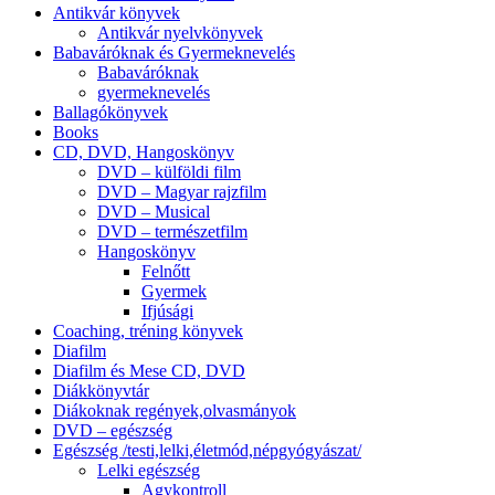
Antikvár könyvek
Antikvár nyelvkönyvek
Babaváróknak és Gyermeknevelés
Babaváróknak
gyermeknevelés
Ballagókönyvek
Books
CD, DVD, Hangoskönyv
DVD – külföldi film
DVD – Magyar rajzfilm
DVD – Musical
DVD – természetfilm
Hangoskönyv
Felnőtt
Gyermek
Ifjúsági
Coaching, tréning könyvek
Diafilm
Diafilm és Mese CD, DVD
Diákkönyvtár
Diákoknak regények,olvasmányok
DVD – egészség
Egészség /testi,lelki,életmód,népgyógyászat/
Lelki egészség
Agykontroll