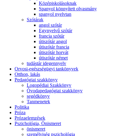
Középiskolásoknak
Spanyol könnyített olvasmány
spanyol nyelvtan
Szótárak
angol szótár
Egynyelvű szótár
francia szótár
útiszótár angol
útiszótár francia
útiszótár horvát
útiszótár német
tudástár idegennyelv
Orvosi-egészségügyi tankönyvek
Otthon, lakás
Pedagógiai szakkönyv
Logopédiai Szakkönyv
Óvodapedagógiai szakkönyv
segédkönyv
Tanmenetek
Politika
Próza
Prózaelemzések
Pszichológia, Önismeret
önismeret
személyiség pszichológia