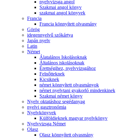
nyelvvizsga angol
Szakmai angol könyv
szakmai angol könyvek
Francia
Francia könnyített olvasmány
Görög
idegennyelvű szókártya
Japán nyelv
Latin
Német
Álatalános Iskolásoknak
Általános iskolásoknak
Érettségihez, nyelvvizsgához
Felnőtteknek
Kicsiknek
német könnyített olvasmányok
német nyelvtani gyakorló mindenkinek
Szakmai német könyv
Nyelv oktatáshoz segédanyag
nyelvi gasztronómia
Nyelvkönyvek
Külföldieknek magyar nyelvkönyv
Nyelvvizsga Német
Olasz
Olasz könnyített olvasmány