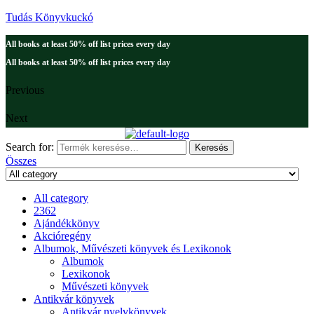
Tudás Könyvkuckó
All books at least 50% off list prices every day
All books at least 50% off list prices every day
Previous
Next
Search for:
Keresés
Összes
All category
2362
Ajándékkönyv
Akcióregény
Albumok, Művészeti könyvek és Lexikonok
Albumok
Lexikonok
Művészeti könyvek
Antikvár könyvek
Antikvár nyelvkönyvek