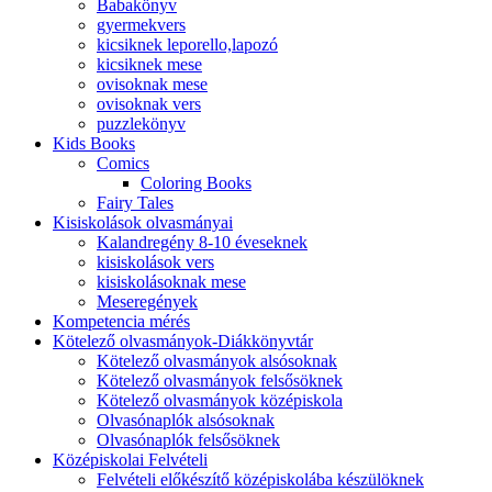
Babakönyv
gyermekvers
kicsiknek leporello,lapozó
kicsiknek mese
ovisoknak mese
ovisoknak vers
puzzlekönyv
Kids Books
Comics
Coloring Books
Fairy Tales
Kisiskolások olvasmányai
Kalandregény 8-10 éveseknek
kisiskolások vers
kisiskolásoknak mese
Meseregények
Kompetencia mérés
Kötelező olvasmányok-Diákkönyvtár
Kötelező olvasmányok alsósoknak
Kötelező olvasmányok felsősöknek
Kötelező olvasmányok középiskola
Olvasónaplók alsósoknak
Olvasónaplók felsősöknek
Középiskolai Felvételi
Felvételi előkészítő középiskolába készülöknek