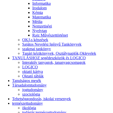
Informatika
Irodalom
Kémia
Matematika
Média
Nemzetiségi
Nyelvtan
Rajz Művészettörténet
OKJ-s képzések
Sajátos Nevelési Igényű Tankönyvek
szakmai tankönyv
Tanári kézikönyvek, Osztálynaplók,Oklevelek
TANULÁSHOZ segédeszközök és LOGICO
Interaktív tanyagok, tananyagcsomagok
LOGICO
oktató kártya
Oktató táblák
Tanulságos mesék
Társadalomtudomány
jogtudomány
szociológia
Tehetséggondozás, iskolai versenyek
természettudomány
ökológia
tudástár természettudomány