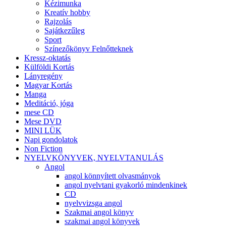
Kézimunka
Kreatív hobby
Rajzolás
Sajátkezűleg
Sport
Színezőkönyv Felnőtteknek
Kressz-oktatás
Külföldi Kortás
Lányregény
Magyar Kortás
Manga
Meditáció, jóga
mese CD
Mese DVD
MINI LÜK
Napi gondolatok
Non Fiction
NYELVKÖNYVEK, NYELVTANULÁS
Angol
angol könnyített olvasmányok
angol nyelvtani gyakorló mindenkinek
CD
nyelvvizsga angol
Szakmai angol könyv
szakmai angol könyvek