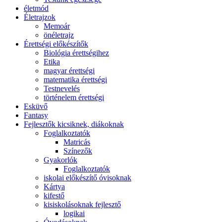
életmód
Életrajzok
Memoár
önéletrajz
Érettségi előkészítők
Biológia érettségihez
Etika
magyar érettségi
matematika érettségi
Testnevelés
történelem érettségi
Esküvő
Fantasy
Fejlesztők kicsiknek, diákoknak
Foglalkoztatók
Matricás
Színezők
Gyakorlók
Foglalkoztatók
iskolai előkészítő óvisoknak
Kártya
kifestő
kisiskolásoknak fejlesztő
logikai