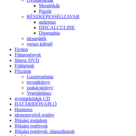
Óvodásoknak
Mondókák
Puzzle
RÉSZKÉPESSÉGZAVAR
autizmus
DISCALCULINE
Disgraphia
társasjáték
verses kifestő
Fiction
Filmregények
fitnesz DVD
Földgömb
Főzzünk
Gasztronómia
receptkönyv
szakácskönyv
Vegetáriánus
gyermekdalok CD
HATÁRIDŐNAPLÓ
Humoros
idegennyelvű regény
Ifjúsági irodalom
Ifjúsági regények
Ifjúsági regények -klasszikusok