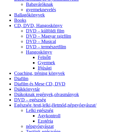
Babaváróknak
gyermeknevelés
Ballagókönyvek
Books
CD, DVD, Hangoskönyv
DVD – külföldi film
DVD – Magyar rajzfilm
DVD – Musical
DVD – természetfilm
Hangoskönyv
Felnőtt
Gyermek
Ifjúsági
Coaching, tréning könyvek
Diafilm
Diafilm és Mese CD, DVD
Diákkönyvtár
Diákoknak regények,olvasmányok
DVD – egészség
Egészség /testi,lelki,életmód,népgyógyászat/
Lelki egészség
Agykontroll
Ezotéria
népgyógyászat
Testünk egészsége