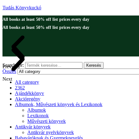
Tudás Könyvkuckó
All books at least 50% off list prices every day
All books at least 50% off list prices every day
Search for:
Keresés
Previous
Összes
Next
All category
2362
Ajándékkönyv
Akcióregény
Albumok, Művészeti könyvek és Lexikonok
Albumok
Lexikonok
Művészeti könyvek
Antikvár könyvek
Antikvár nyelvkönyvek
Babaváróknak és Gyermeknevelés