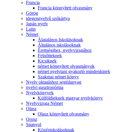
Francia
Francia könnyített olvasmány
Görög
idegennyelvű szókártya
Japán nyelv
Latin
Német
Álatalános Iskolásoknak
Általános iskolásoknak
Érettségihez, nyelvvizsgához
Felnőtteknek
Kicsiknek
német könnyített olvasmányok
német nyelvtani gyakorló mindenkinek
Szakmai német könyv
Nyelv oktatáshoz segédanyag
nyelvi gasztronómia
Nyelvkönyvek
Külföldieknek magyar nyelvkönyv
Nyelvvizsga Német
Olasz
Olasz könnyített olvasmány
Orosz
Spanyol
Középiskolásoknak