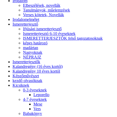
Irodalom
Elbeszélések, novellák
Tanulmányok, műelemzések
Verses kötetek, Novellák
Irodalomelmélet
Ismeretterjesztő
Ifjúsági ismeretterjesztő
Ismeretterjesztó 6-10 éveseknek
ISMERETTERJESZTŐK felső tagozatosoknak
képes határozó
madártan
Nagyoknak
NÉPRAJZ
Ismeretterjesztők
Kalandregény (16 éves kortól)
Kalandregény 10 éves kortól
Képzőművészet
kezdő olvasóknak
Kicsiknek
0-3 éveseknek
Leporello
4-7 éveseknek
Mese
Vers
Babakönyv