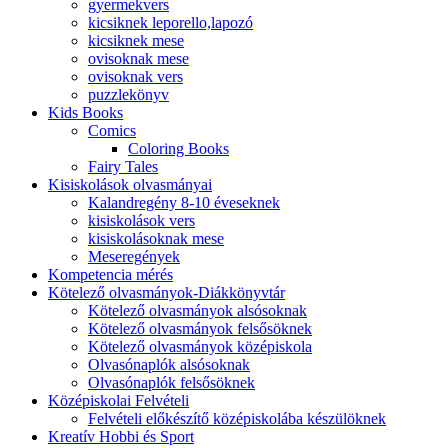
gyermekvers
kicsiknek leporello,lapozó
kicsiknek mese
ovisoknak mese
ovisoknak vers
puzzlekönyv
Kids Books
Comics
Coloring Books
Fairy Tales
Kisiskolások olvasmányai
Kalandregény 8-10 éveseknek
kisiskolások vers
kisiskolásoknak mese
Meseregények
Kompetencia mérés
Kötelező olvasmányok-Diákkönyvtár
Kötelező olvasmányok alsósoknak
Kötelező olvasmányok felsősöknek
Kötelező olvasmányok középiskola
Olvasónaplók alsósoknak
Olvasónaplók felsősöknek
Középiskolai Felvételi
Felvételi előkészítő középiskolába készülöknek
Kreatív Hobbi és Sport