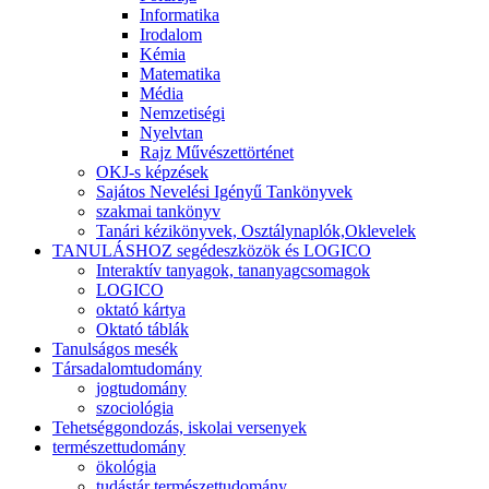
Informatika
Irodalom
Kémia
Matematika
Média
Nemzetiségi
Nyelvtan
Rajz Művészettörténet
OKJ-s képzések
Sajátos Nevelési Igényű Tankönyvek
szakmai tankönyv
Tanári kézikönyvek, Osztálynaplók,Oklevelek
TANULÁSHOZ segédeszközök és LOGICO
Interaktív tanyagok, tananyagcsomagok
LOGICO
oktató kártya
Oktató táblák
Tanulságos mesék
Társadalomtudomány
jogtudomány
szociológia
Tehetséggondozás, iskolai versenyek
természettudomány
ökológia
tudástár természettudomány