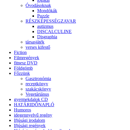
logikai
Óvodásoknak
Mondókák
Puzzle
RÉSZKÉPESSÉGZAVAR
autizmus
DISCALCULINE
Disgraphia
társasjáték
verses kifestő
Fiction
Filmregények
fitnesz DVD
Földgömb
Főzzünk
Gasztronómia
receptkönyv
szakácskönyv
Vegetáriánus
gyermekdalok CD
HATÁRIDŐNAPLÓ
Humoros
idegennyelvű regény
Ifjúsági irodalom
Ifjúsági regények