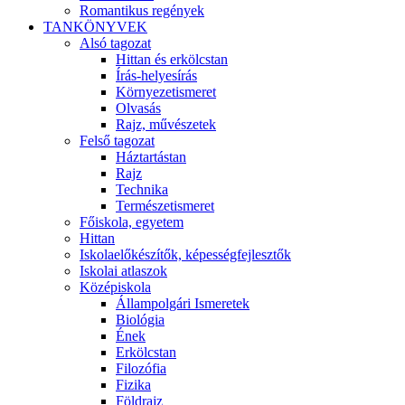
Romantikus regények
TANKÖNYVEK
Alsó tagozat
Hittan és erkölcstan
Írás-helyesírás
Környezetismeret
Olvasás
Rajz, művészetek
Felső tagozat
Háztartástan
Rajz
Technika
Természetismeret
Főiskola, egyetem
Hittan
Iskolaelőkészítők, képességfejlesztők
Iskolai atlaszok
Középiskola
Állampolgári Ismeretek
Biológia
Ének
Erkölcstan
Filozófia
Fizika
Földrajz