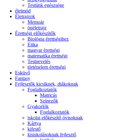
Testünk egészsége
életmód
Életrajzok
Memoár
önéletrajz
Érettségi előkészítők
Biológia érettségihez
Etika
magyar érettségi
matematika érettségi
Testnevelés
történelem érettségi
Esküvő
Fantasy
Fejlesztők kicsiknek, diákoknak
Foglalkoztatók
Matricás
Színezők
Gyakorlók
Foglalkoztatók
iskolai előkészítő óvisoknak
Kártya
kifestő
kisiskolásoknak fejlesztő