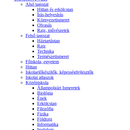
Alsó tagozat
Hittan és erkölcstan
Írás-helyesírás
Környezetismeret
Olvasás
Rajz, művészetek
Felső tagozat
Háztartástan
Rajz
Technika
Természetismeret
Főiskola, egyetem
Hittan
Iskolaelőkészítők, képességfejlesztők
Iskolai atlaszok
Középiskola
Állampolgári Ismeretek
Biológia
Ének
Erkölcstan
Filozófia
Fizika
Földrajz
Informatika
Irodalom