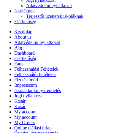
Jogi nyilatkozat
Adatvédelmi nyilatkozat
Iskoláknak
Terjesztői üzenetek iskoláknak
Elérhetőség
Kezdőlap
About us
Adatvédelmi nyilatkozat
Blog
Dashboard
Elérhetőség
Faqs
Felhasználási Feltételek
Felhasználói feltételek
Fizetési mód
Impresszum
Iskolai tankönyvrendelés
Jogi nyilatkozat
Kosár
Kosár
My account
My account
My Orders
Online elállási űrlap