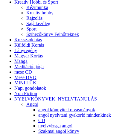
Kreatív Hobbi és Sport
Kézimunka
Kreatív hobby
Rajzolás
Sajátkezűleg
Sport
Színezőkönyv Felnőtteknek
Kressz-oktatás
Külföldi Kortás
Lányregény
Magyar Kortás
Manga
Meditáció, jóga
mese CD
Mese DVD
MINI LÜK
Napi gondolatok
Non Fiction
NYELVKÖNYVEK, NYELVTANULÁS
Angol
angol könnyített olvasmányok
angol nyelvtani gyakorló mindenkinek
CD
nyelvvizsga angol
Szakmai angol könyv