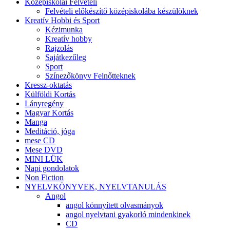
Középiskolai Felvételi
Felvételi előkészítő középiskolába készülöknek
Kreatív Hobbi és Sport
Kézimunka
Kreatív hobby
Rajzolás
Sajátkezűleg
Sport
Színezőkönyv Felnőtteknek
Kressz-oktatás
Külföldi Kortás
Lányregény
Magyar Kortás
Manga
Meditáció, jóga
mese CD
Mese DVD
MINI LÜK
Napi gondolatok
Non Fiction
NYELVKÖNYVEK, NYELVTANULÁS
Angol
angol könnyített olvasmányok
angol nyelvtani gyakorló mindenkinek
CD