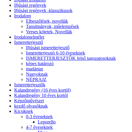
Ifjúsági regények
Ifjúsági regények -klasszikusok
Irodalom
Elbeszélések, novellák
Tanulmányok, műelemzések
Verses kötetek, Novellák
Irodalomelmélet
Ismeretterjesztő
Ifjúsági ismeretterjesztő
Ismeretterjesztó 6-10 éveseknek
ISMERETTERJESZTŐK felső tagozatosoknak
képes határozó
madártan
Nagyoknak
NÉPRAJZ
Ismeretterjesztők
Kalandregény (16 éves kortól)
Kalandregény 10 éves kortól
Képzőművészet
kezdő olvasóknak
Kicsiknek
0-3 éveseknek
Leporello
4-7 éveseknek