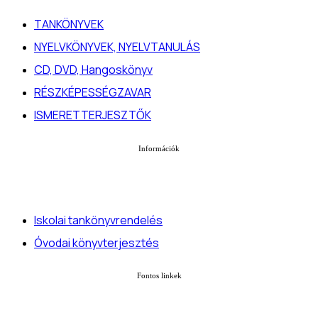
TANKÖNYVEK
NYELVKÖNYVEK, NYELVTANULÁS
CD, DVD, Hangoskönyv
RÉSZKÉPESSÉGZAVAR
ISMERETTERJESZTŐK
Információk
Iskolai tankönyvrendelés
Óvodai könyvterjesztés
Fontos linkek