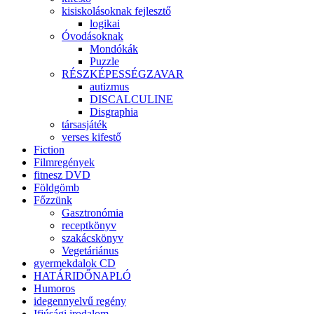
kisiskolásoknak fejlesztő
logikai
Óvodásoknak
Mondókák
Puzzle
RÉSZKÉPESSÉGZAVAR
autizmus
DISCALCULINE
Disgraphia
társasjáték
verses kifestő
Fiction
Filmregények
fitnesz DVD
Földgömb
Főzzünk
Gasztronómia
receptkönyv
szakácskönyv
Vegetáriánus
gyermekdalok CD
HATÁRIDŐNAPLÓ
Humoros
idegennyelvű regény
Ifjúsági irodalom