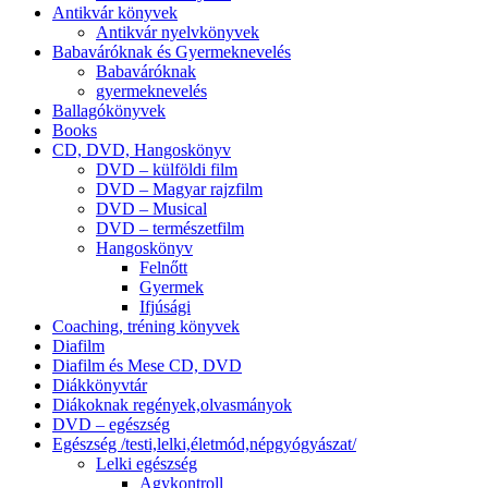
Antikvár könyvek
Antikvár nyelvkönyvek
Babaváróknak és Gyermeknevelés
Babaváróknak
gyermeknevelés
Ballagókönyvek
Books
CD, DVD, Hangoskönyv
DVD – külföldi film
DVD – Magyar rajzfilm
DVD – Musical
DVD – természetfilm
Hangoskönyv
Felnőtt
Gyermek
Ifjúsági
Coaching, tréning könyvek
Diafilm
Diafilm és Mese CD, DVD
Diákkönyvtár
Diákoknak regények,olvasmányok
DVD – egészség
Egészség /testi,lelki,életmód,népgyógyászat/
Lelki egészség
Agykontroll