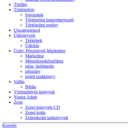
Thriller
Történelem
Sorozatok
Történelmi ismeretterjesztő
Történelmi regény
Uncategorized
Útikönyvek
Térképek
Útleírás
Üzlet, Pénzügyek,Marketing
Marketing
Menedzserképzéshez
pénz, befektetés
pénzügy
üzleti szakkönyv
Vallás
Biblia
Vöröspöttyös könyvek
Young Adult
Zene
Zenei könyvek,CD
Zenei kotta
Zeneiskolai tankönyvek
Keresés
Back to top