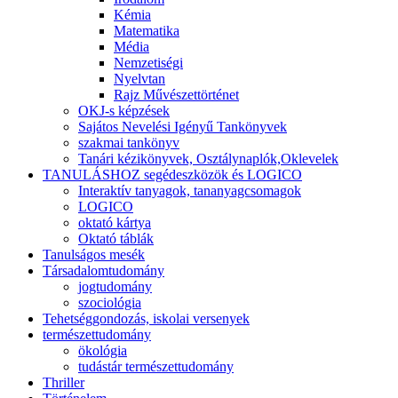
Kémia
Matematika
Média
Nemzetiségi
Nyelvtan
Rajz Művészettörténet
OKJ-s képzések
Sajátos Nevelési Igényű Tankönyvek
szakmai tankönyv
Tanári kézikönyvek, Osztálynaplók,Oklevelek
TANULÁSHOZ segédeszközök és LOGICO
Interaktív tanyagok, tananyagcsomagok
LOGICO
oktató kártya
Oktató táblák
Tanulságos mesék
Társadalomtudomány
jogtudomány
szociológia
Tehetséggondozás, iskolai versenyek
természettudomány
ökológia
tudástár természettudomány
Thriller