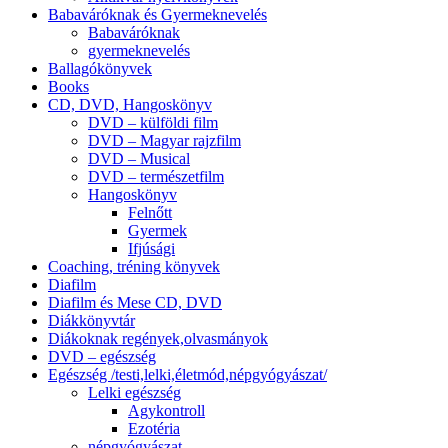
Babaváróknak és Gyermeknevelés
Babaváróknak
gyermeknevelés
Ballagókönyvek
Books
CD, DVD, Hangoskönyv
DVD – külföldi film
DVD – Magyar rajzfilm
DVD – Musical
DVD – természetfilm
Hangoskönyv
Felnőtt
Gyermek
Ifjúsági
Coaching, tréning könyvek
Diafilm
Diafilm és Mese CD, DVD
Diákkönyvtár
Diákoknak regények,olvasmányok
DVD – egészség
Egészség /testi,lelki,életmód,népgyógyászat/
Lelki egészség
Agykontroll
Ezotéria
népgyógyászat