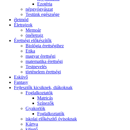
Ezotéria
népgyógyászat
Testünk egészsége
életmód
Életrajzok
Memoár
önéletrajz
Érettségi előkészítők
Biológia érettségihez
Etika
magyar érettségi
matematika érettségi
Testnevelés
történelem érettségi
Esküvő
Fantasy
Fejlesztők kicsiknek, diákoknak
Foglalkoztatók
Matricás
Színezők
Gyakorlók
Foglalkoztatók
iskolai előkészítő óvisoknak
Kártya
kifestő