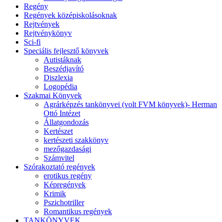
Regény
Regények középiskolásoknak
Rejtvények
Rejtvénykönyv
Sci-fi
Speciális fejlesztő könyvek
Autistáknak
Beszédjavító
Diszlexia
Logopédia
Szakmai Könyvek
Agrárképzés tankönyvei (volt FVM könyvek)- Herman
Ottó Intézet
Állatgondozás
Kertészet
kertészeti szakkönyv
mezőgazdasági
Számvitel
Szórakoztató regények
erotikus regény
Képregények
Krimik
Pszichotriller
Romantikus regények
TANKÖNYVEK