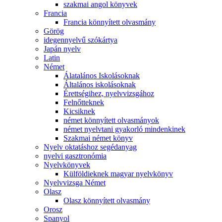
szakmai angol könyvek
Francia
Francia könnyített olvasmány
Görög
idegennyelvű szókártya
Japán nyelv
Latin
Német
Álatalános Iskolásoknak
Általános iskolásoknak
Érettségihez, nyelvvizsgához
Felnőtteknek
Kicsiknek
német könnyített olvasmányok
német nyelvtani gyakorló mindenkinek
Szakmai német könyv
Nyelv oktatáshoz segédanyag
nyelvi gasztronómia
Nyelvkönyvek
Külföldieknek magyar nyelvkönyv
Nyelvvizsga Német
Olasz
Olasz könnyített olvasmány
Orosz
Spanyol