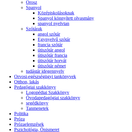
Orosz
Spanyol
Középiskolásoknak
Spanyol könnyített olvasmány
spanyol nyelvtan
Szótárak
angol szótár
Egynyelvű szótár
francia szótár
útiszótár angol
útiszótár francia
útiszótár horvát
útiszótár német
tudástár idegennyelv
Orvosi-egészségügyi tankönyvek
Otthon, lakás
Pedagógiai szakkönyv
Logopédiai Szakkönyv
Óvodapedagógiai szakkönyv
segédkönyv
Tanmenetek
Politika
Próza
Prózaelemzések
Pszichológia, Önismeret