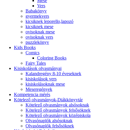
Mese
Vers
Babakönyv
gyermekvers
kicsiknek leporello,lapozó
kicsiknek mese
ovisoknak mese
ovisoknak vers
puzzlekönyv
Kids Books
Comics
Coloring Books
Fairy Tales
Kisiskolások olvasmányai
Kalandregény 8-10 éveseknek
kisiskolások vers
kisiskolásoknak mese
Meseregények
Kompetencia mérés
Kötelező olvasmányok-Diákkönyvtár
Kötelező olvasmányok alsósoknak
Kötelező olvasmányok felsősöknek
Kötelező olvasmányok középiskola
Olvasónaplók alsósoknak
Olvasónaplók felsősöknek