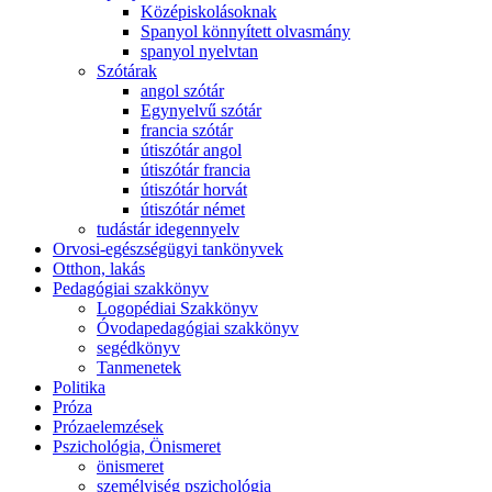
Középiskolásoknak
Spanyol könnyített olvasmány
spanyol nyelvtan
Szótárak
angol szótár
Egynyelvű szótár
francia szótár
útiszótár angol
útiszótár francia
útiszótár horvát
útiszótár német
tudástár idegennyelv
Orvosi-egészségügyi tankönyvek
Otthon, lakás
Pedagógiai szakkönyv
Logopédiai Szakkönyv
Óvodapedagógiai szakkönyv
segédkönyv
Tanmenetek
Politika
Próza
Prózaelemzések
Pszichológia, Önismeret
önismeret
személyiség pszichológia