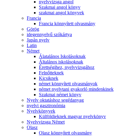
nyelvvizsga angol
Szakmai angol könyv
szakmai angol könyvek
Francia
Francia könnyített olvasmány
Görög
idegennyelvű szókártya
Japán nyelv
Latin
Német
Álatalános Iskolásoknak
Általános iskolásoknak
Érettségihez, nyelvvizsgához
Felnőtteknek
Kicsiknek
német könnyített olvasmányok
német nyelvtani gyakorló mindenkinek
Szakmai német könyv
Nyelv oktatáshoz segédanyag
nyelvi gasztronómia
Nyelvkönyvek
Külföldieknek magyar nyelvkönyv
Nyelvvizsga Német
Olasz
Olasz könnyített olvasmány