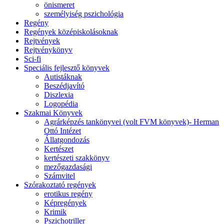
önismeret
személyiség pszichológia
Regény
Regények középiskolásoknak
Rejtvények
Rejtvénykönyv
Sci-fi
Speciális fejlesztő könyvek
Autistáknak
Beszédjavító
Diszlexia
Logopédia
Szakmai Könyvek
Agrárképzés tankönyvei (volt FVM könyvek)- Herman
Ottó Intézet
Állatgondozás
Kertészet
kertészeti szakkönyv
mezőgazdasági
Számvitel
Szórakoztató regények
erotikus regény
Képregények
Krimik
Pszichotriller