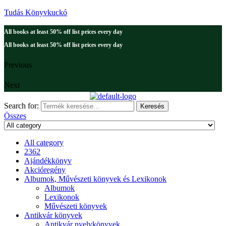
Tudás Könyvkuckó
All books at least 50% off list prices every day
All books at least 50% off list prices every day
Previous
Next
Search for:
Keresés
Összes
All category
2362
Ajándékkönyv
Akcióregény
Albumok, Művészeti könyvek és Lexikonok
Albumok
Lexikonok
Művészeti könyvek
Antikvár könyvek
Antikvár nyelvkönyvek