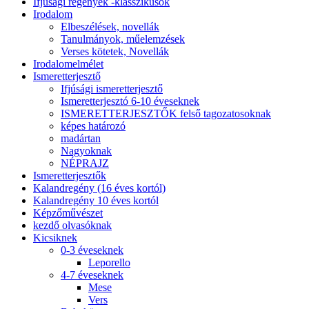
Ifjúsági regények -klasszikusok
Irodalom
Elbeszélések, novellák
Tanulmányok, műelemzések
Verses kötetek, Novellák
Irodalomelmélet
Ismeretterjesztő
Ifjúsági ismeretterjesztő
Ismeretterjesztó 6-10 éveseknek
ISMERETTERJESZTŐK felső tagozatosoknak
képes határozó
madártan
Nagyoknak
NÉPRAJZ
Ismeretterjesztők
Kalandregény (16 éves kortól)
Kalandregény 10 éves kortól
Képzőművészet
kezdő olvasóknak
Kicsiknek
0-3 éveseknek
Leporello
4-7 éveseknek
Mese
Vers