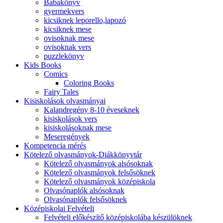
Babakönyv
gyermekvers
kicsiknek leporello,lapozó
kicsiknek mese
ovisoknak mese
ovisoknak vers
puzzlekönyv
Kids Books
Comics
Coloring Books
Fairy Tales
Kisiskolások olvasmányai
Kalandregény 8-10 éveseknek
kisiskolások vers
kisiskolásoknak mese
Meseregények
Kompetencia mérés
Kötelező olvasmányok-Diákkönyvtár
Kötelező olvasmányok alsósoknak
Kötelező olvasmányok felsősöknek
Kötelező olvasmányok középiskola
Olvasónaplók alsósoknak
Olvasónaplók felsősöknek
Középiskolai Felvételi
Felvételi előkészítő középiskolába készülöknek