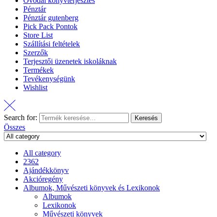
Óvodai könyvterjesztés
Pénztár
Pénztár gutenberg
Pick Pack Pontok
Store List
Szállítási feltételek
Szerzők
Terjesztői üzenetek iskoláknak
Termékek
Tevékenységünk
Wishlist
Search for:
Keresés
Összes
All category
2362
Ajándékkönyv
Akcióregény
Albumok, Művészeti könyvek és Lexikonok
Albumok
Lexikonok
Művészeti könyvek