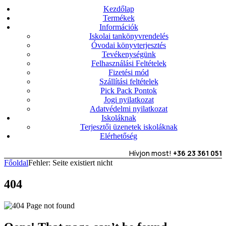
Kezdőlap
Termékek
Információk
Iskolai tankönyvrendelés
Óvodai könyvterjesztés
Tevékenységünk
Felhasználási Feltételek
Fizetési mód
Szállítási feltételek
Pick Pack Pontok
Jogi nyilatkozat
Adatvédelmi nyilatkozat
Iskoláknak
Terjesztői üzenetek iskoláknak
Elérhetőség
Hívjon most!
+36 23 361 051
Főoldal
Fehler: Seite existiert nicht
404