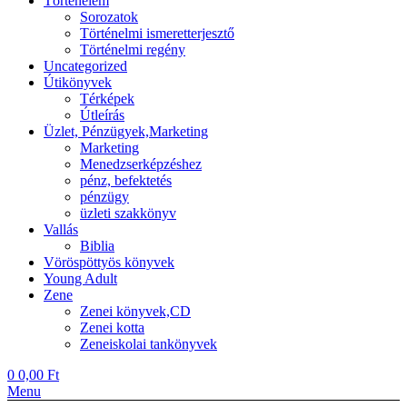
Történelem
Sorozatok
Történelmi ismeretterjesztő
Történelmi regény
Uncategorized
Útikönyvek
Térképek
Útleírás
Üzlet, Pénzügyek,Marketing
Marketing
Menedzserképzéshez
pénz, befektetés
pénzügy
üzleti szakkönyv
Vallás
Biblia
Vöröspöttyös könyvek
Young Adult
Zene
Zenei könyvek,CD
Zenei kotta
Zeneiskolai tankönyvek
0
0,00
Ft
Menu