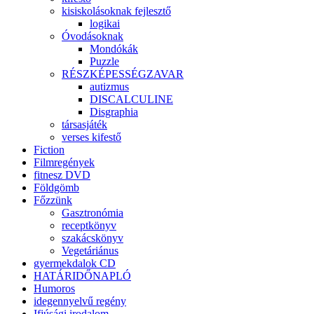
kisiskolásoknak fejlesztő
logikai
Óvodásoknak
Mondókák
Puzzle
RÉSZKÉPESSÉGZAVAR
autizmus
DISCALCULINE
Disgraphia
társasjáték
verses kifestő
Fiction
Filmregények
fitnesz DVD
Földgömb
Főzzünk
Gasztronómia
receptkönyv
szakácskönyv
Vegetáriánus
gyermekdalok CD
HATÁRIDŐNAPLÓ
Humoros
idegennyelvű regény
Ifjúsági irodalom