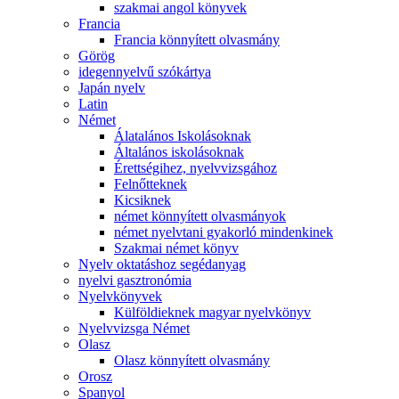
szakmai angol könyvek
Francia
Francia könnyített olvasmány
Görög
idegennyelvű szókártya
Japán nyelv
Latin
Német
Álatalános Iskolásoknak
Általános iskolásoknak
Érettségihez, nyelvvizsgához
Felnőtteknek
Kicsiknek
német könnyített olvasmányok
német nyelvtani gyakorló mindenkinek
Szakmai német könyv
Nyelv oktatáshoz segédanyag
nyelvi gasztronómia
Nyelvkönyvek
Külföldieknek magyar nyelvkönyv
Nyelvvizsga Német
Olasz
Olasz könnyített olvasmány
Orosz
Spanyol