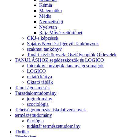
Kémia
Matematika
Média
Nemzetiségi
Nyelvtan
Rajz Művészettörténet
OKJ-s képzések
Sajátos Nevelési Igényű Tankönyvek
szakmai tankönyv
Tanári kézikönyvek, Osztálynaplók,Oklevelek
TANULÁSHOZ segédeszközök és LOGICO
Interaktív tanyagok, tananyagcsomagok
LOGICO
oktató kártya
Oktató táblák
Tanulságos mesék
Társadalomtudomány
jogtudomány
szociológia
Tehetséggondozás, iskolai versenyek
természettudomány
ökológia
tudástár természettudomány
Thriller