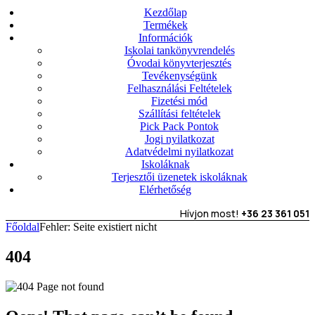
Kezdőlap
Termékek
Információk
Iskolai tankönyvrendelés
Óvodai könyvterjesztés
Tevékenységünk
Felhasználási Feltételek
Fizetési mód
Szállítási feltételek
Pick Pack Pontok
Jogi nyilatkozat
Adatvédelmi nyilatkozat
Iskoláknak
Terjesztői üzenetek iskoláknak
Elérhetőség
Hívjon most!
+36 23 361 051
Főoldal
Fehler: Seite existiert nicht
404