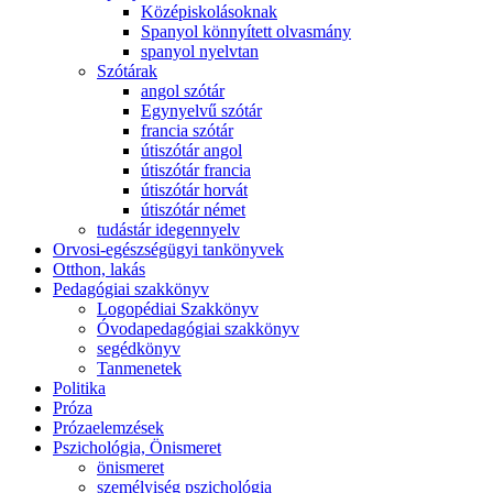
Középiskolásoknak
Spanyol könnyített olvasmány
spanyol nyelvtan
Szótárak
angol szótár
Egynyelvű szótár
francia szótár
útiszótár angol
útiszótár francia
útiszótár horvát
útiszótár német
tudástár idegennyelv
Orvosi-egészségügyi tankönyvek
Otthon, lakás
Pedagógiai szakkönyv
Logopédiai Szakkönyv
Óvodapedagógiai szakkönyv
segédkönyv
Tanmenetek
Politika
Próza
Prózaelemzések
Pszichológia, Önismeret
önismeret
személyiség pszichológia