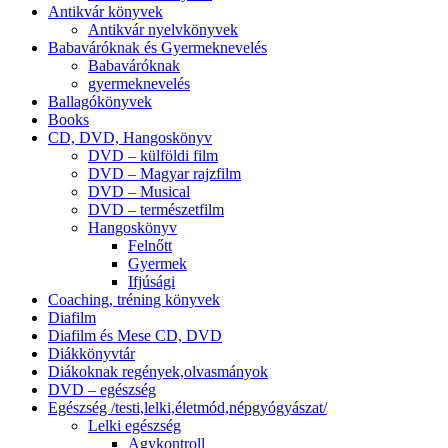
Antikvár könyvek
Antikvár nyelvkönyvek
Babaváróknak és Gyermeknevelés
Babaváróknak
gyermeknevelés
Ballagókönyvek
Books
CD, DVD, Hangoskönyv
DVD – külföldi film
DVD – Magyar rajzfilm
DVD – Musical
DVD – természetfilm
Hangoskönyv
Felnőtt
Gyermek
Ifjúsági
Coaching, tréning könyvek
Diafilm
Diafilm és Mese CD, DVD
Diákkönyvtár
Diákoknak regények,olvasmányok
DVD – egészség
Egészség /testi,lelki,életmód,népgyógyászat/
Lelki egészség
Agykontroll