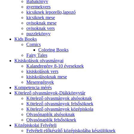
Babakönyv
gyermekvers
kicsiknek leporello,lapozó
kicsiknek mese
ovisoknak mese
ovisoknak vers
puzzlekönyv
Kids Books
Comics
Coloring Books
Fairy Tales
Kisiskolások olvasmányai
Kalandregény 8-10 éveseknek
kisiskolások vers
kisiskolásoknak mese
Meseregények
Kompetencia mérés
Kötelező olvasmányok-Diákkönyvtár
Kötelező olvasmányok alsósoknak
Kötelező olvasmányok felsősöknek
Kötelező olvasmányok középiskola
Olvasónaplók alsósoknak
Olvasónaplók felsősöknek
Középiskolai Felvételi
Felvételi előkészítő középiskolába készülöknek