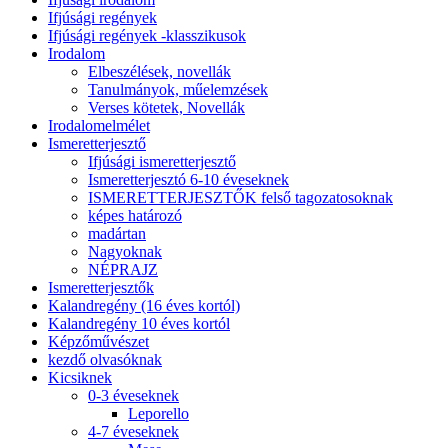
Ifjúsági regények
Ifjúsági regények -klasszikusok
Irodalom
Elbeszélések, novellák
Tanulmányok, műelemzések
Verses kötetek, Novellák
Irodalomelmélet
Ismeretterjesztő
Ifjúsági ismeretterjesztő
Ismeretterjesztó 6-10 éveseknek
ISMERETTERJESZTŐK felső tagozatosoknak
képes határozó
madártan
Nagyoknak
NÉPRAJZ
Ismeretterjesztők
Kalandregény (16 éves kortól)
Kalandregény 10 éves kortól
Képzőművészet
kezdő olvasóknak
Kicsiknek
0-3 éveseknek
Leporello
4-7 éveseknek