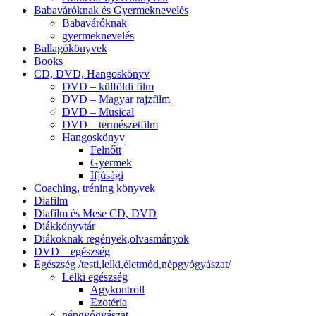
Babaváróknak és Gyermeknevelés
Babaváróknak
gyermeknevelés
Ballagókönyvek
Books
CD, DVD, Hangoskönyv
DVD – külföldi film
DVD – Magyar rajzfilm
DVD – Musical
DVD – természetfilm
Hangoskönyv
Felnőtt
Gyermek
Ifjúsági
Coaching, tréning könyvek
Diafilm
Diafilm és Mese CD, DVD
Diákkönyvtár
Diákoknak regények,olvasmányok
DVD – egészség
Egészség /testi,lelki,életmód,népgyógyászat/
Lelki egészség
Agykontroll
Ezotéria
népgyógyászat