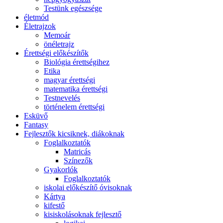
Testünk egészsége
életmód
Életrajzok
Memoár
önéletrajz
Érettségi előkészítők
Biológia érettségihez
Etika
magyar érettségi
matematika érettségi
Testnevelés
történelem érettségi
Esküvő
Fantasy
Fejlesztők kicsiknek, diákoknak
Foglalkoztatók
Matricás
Színezők
Gyakorlók
Foglalkoztatók
iskolai előkészítő óvisoknak
Kártya
kifestő
kisiskolásoknak fejlesztő