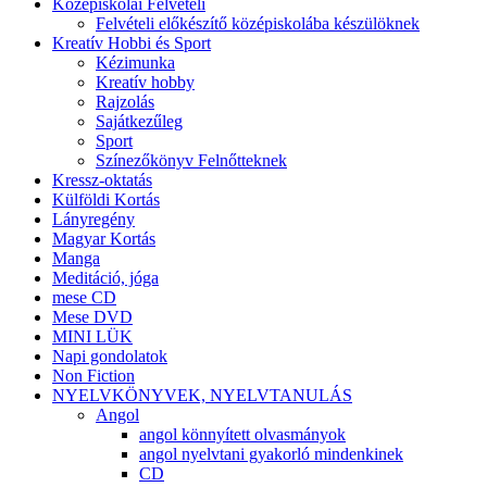
Középiskolai Felvételi
Felvételi előkészítő középiskolába készülöknek
Kreatív Hobbi és Sport
Kézimunka
Kreatív hobby
Rajzolás
Sajátkezűleg
Sport
Színezőkönyv Felnőtteknek
Kressz-oktatás
Külföldi Kortás
Lányregény
Magyar Kortás
Manga
Meditáció, jóga
mese CD
Mese DVD
MINI LÜK
Napi gondolatok
Non Fiction
NYELVKÖNYVEK, NYELVTANULÁS
Angol
angol könnyített olvasmányok
angol nyelvtani gyakorló mindenkinek
CD