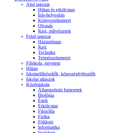
Alsó tagozat
Hittan és erkölcstan
Írás-helyesírás
Környezetismeret
Olvasás
Rajz, művészetek
Felső tagozat
Háztartástan
Rajz
Technika
Természetismeret
Főiskola, egyetem
Hittan
Iskolaelőkészítők, képességfejlesztők
Iskolai atlaszok
Középiskola
Állampolgári Ismeretek
Biológia
Ének
Erkölcstan
Filozófia
Fizika
Földrajz
Informatika
Irodalom