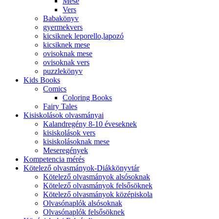
Mese
Vers
Babakönyv
gyermekvers
kicsiknek leporello,lapozó
kicsiknek mese
ovisoknak mese
ovisoknak vers
puzzlekönyv
Kids Books
Comics
Coloring Books
Fairy Tales
Kisiskolások olvasmányai
Kalandregény 8-10 éveseknek
kisiskolások vers
kisiskolásoknak mese
Meseregények
Kompetencia mérés
Kötelező olvasmányok-Diákkönyvtár
Kötelező olvasmányok alsósoknak
Kötelező olvasmányok felsősöknek
Kötelező olvasmányok középiskola
Olvasónaplók alsósoknak
Olvasónaplók felsősöknek