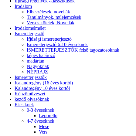
Ifjúsági regények -klasszikusok
Irodalom
Elbeszélések, novellák
Tanulmányok, műelemzések
Verses kötetek, Novellák
Irodalomelmélet
Ismeretterjesztő
Ifjúsági ismeretterjesztő
Ismeretterjesztó 6-10 éveseknek
ISMERETTERJESZTŐK felső tagozatosoknak
képes határozó
madártan
Nagyoknak
NÉPRAJZ
Ismeretterjesztők
Kalandregény (16 éves kortól)
Kalandregény 10 éves kortól
Képzőművészet
kezdő olvasóknak
Kicsiknek
0-3 éveseknek
Leporello
4-7 éveseknek
Mese
Vers