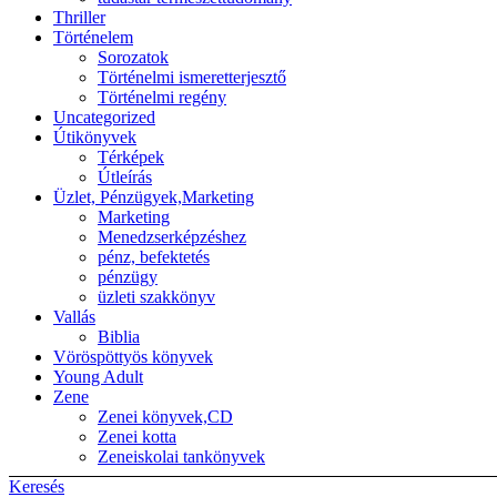
Thriller
Történelem
Sorozatok
Történelmi ismeretterjesztő
Történelmi regény
Uncategorized
Útikönyvek
Térképek
Útleírás
Üzlet, Pénzügyek,Marketing
Marketing
Menedzserképzéshez
pénz, befektetés
pénzügy
üzleti szakkönyv
Vallás
Biblia
Vöröspöttyös könyvek
Young Adult
Zene
Zenei könyvek,CD
Zenei kotta
Zeneiskolai tankönyvek
Keresés
Back to top