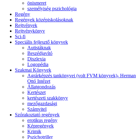
önismeret
személyiség pszichológia
Regény
Regények középiskolásoknak
Rejtvények
Rejtvénykönyv
Sci-fi
Speciális fejlesztő könyvek
Autistáknak
Beszédjavító
Diszlexia
Logopédia
Szakmai Könyvek
Agrárképzés tankönyvei (volt FVM könyvek)- Herman
Ottó Intézet
Állatgondozás
Kertészet
kertészeti szakkönyv
mezőgazdasági
Számvitel
Szórakoztató regények
erotikus regény
Képregények
Krimik
Pszichotriller