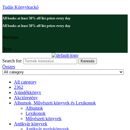
Tudás Könyvkuckó
All books at least 50% off list prices every day
All books at least 50% off list prices every day
Previous
Next
Search for:
Keresés
Összes
All category
2362
Ajándékkönyv
Akcióregény
Albumok, Művészeti könyvek és Lexikonok
Albumok
Lexikonok
Művészeti könyvek
Antikvár könyvek
Antikvár nyelvkönyvek