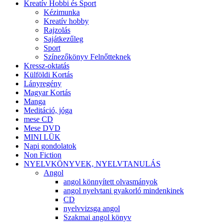
Kreatív Hobbi és Sport
Kézimunka
Kreatív hobby
Rajzolás
Sajátkezűleg
Sport
Színezőkönyv Felnőtteknek
Kressz-oktatás
Külföldi Kortás
Lányregény
Magyar Kortás
Manga
Meditáció, jóga
mese CD
Mese DVD
MINI LÜK
Napi gondolatok
Non Fiction
NYELVKÖNYVEK, NYELVTANULÁS
Angol
angol könnyített olvasmányok
angol nyelvtani gyakorló mindenkinek
CD
nyelvvizsga angol
Szakmai angol könyv