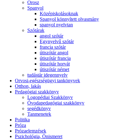
Orosz
Spanyol
Középiskolásoknak
Spanyol könnyített olvasmány
spanyol nyelvtan
Szótárak
angol szótár
Egynyelvű szótár
francia szótár
útiszótár angol
útiszótár francia
útiszótár horvát
útiszótár német
tudástár idegennyelv
Orvosi-egészségügyi tankönyvek
Otthon, lakás
Pedagógiai szakkönyv
Logopédiai Szakkönyv
Óvodapedagógiai szakkönyv
segédkönyv
Tanmenetek
Politika
Próza
Prózaelemzések
Pszichológia, Önismeret