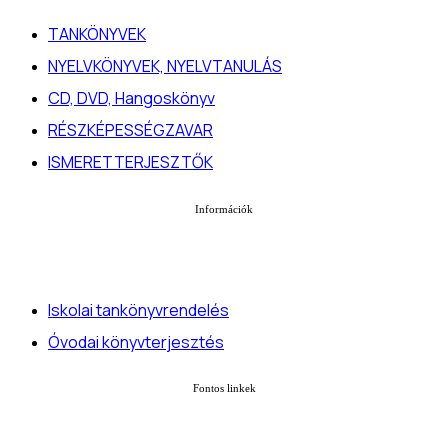
TANKÖNYVEK
NYELVKÖNYVEK, NYELVTANULÁS
CD, DVD, Hangoskönyv
RÉSZKÉPESSÉGZAVAR
ISMERETTERJESZTŐK
Információk
Iskolai tankönyvrendelés
Óvodai könyvterjesztés
Fontos linkek