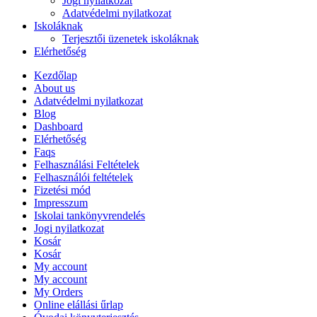
Jogi nyilatkozat
Adatvédelmi nyilatkozat
Iskoláknak
Terjesztői üzenetek iskoláknak
Elérhetőség
Kezdőlap
About us
Adatvédelmi nyilatkozat
Blog
Dashboard
Elérhetőség
Faqs
Felhasználási Feltételek
Felhasználói feltételek
Fizetési mód
Impresszum
Iskolai tankönyvrendelés
Jogi nyilatkozat
Kosár
Kosár
My account
My account
My Orders
Online elállási űrlap