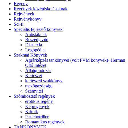
Regény
Regények középiskolásoknak
Rejtvények
Rejtvénykönyv
Sci-fi
Speciális fejlesztő könyvek
Autistáknak
Beszédjavító
Diszlexia
Logopédia
Szakmai Könyvek
Agrárképzés tankönyvei (volt FVM könyvek)- Herman
Ottó Intézet
Állatgondozás
Kertészet
kertészeti szakkönyv
mezőgazdasági
Számvitel
Szórakoztató regények
erotikus regény
Képregények
Krimik
Pszichotriller
Romantikus regények
TANKÖNYVEK