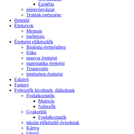
Ezotéria
népgyógyászat
Testünk egészsége
életmód
Életrajzok
Memoár
önéletrajz
Érettségi előkészítők
Biológia érettségihez
Etika
magyar érettségi
matematika érettségi
Testnevelés
történelem érettségi
Esküvő
Fantasy
Fejlesztők kicsiknek, diákoknak
Foglalkoztatók
Matricás
Színezők
Gyakorlók
Foglalkoztatók
iskolai előkészítő óvisoknak
Kártya
kifestő