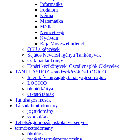
Informatika
Irodalom
Kémia
Matematika
Média
Nemzetiségi
Nyelvtan
Rajz Művészettörténet
OKJ-s képzések
Sajátos Nevelési Igényű Tankönyvek
szakmai tankönyv
Tanári kézikönyvek, Osztálynaplók,Oklevelek
TANULÁSHOZ segédeszközök és LOGICO
Interaktív tanyagok, tananyagcsomagok
LOGICO
oktató kártya
Oktató táblák
Tanulságos mesék
Társadalomtudomány
jogtudomány
szociológia
Tehetséggondozás, iskolai versenyek
természettudomány
ökológia
tudástár természettudomány