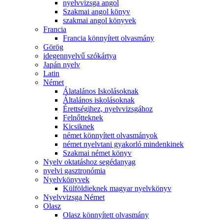
nyelvvizsga angol
Szakmai angol könyv
szakmai angol könyvek
Francia
Francia könnyített olvasmány
Görög
idegennyelvű szókártya
Japán nyelv
Latin
Német
Álatalános Iskolásoknak
Általános iskolásoknak
Érettségihez, nyelvvizsgához
Felnőtteknek
Kicsiknek
német könnyített olvasmányok
német nyelvtani gyakorló mindenkinek
Szakmai német könyv
Nyelv oktatáshoz segédanyag
nyelvi gasztronómia
Nyelvkönyvek
Külföldieknek magyar nyelvkönyv
Nyelvvizsga Német
Olasz
Olasz könnyített olvasmány