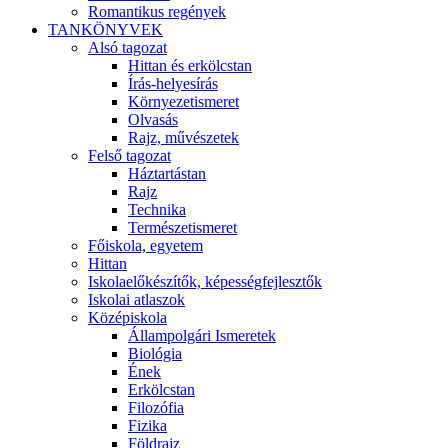
Romantikus regények
TANKÖNYVEK
Alsó tagozat
Hittan és erkölcstan
Írás-helyesírás
Környezetismeret
Olvasás
Rajz, művészetek
Felső tagozat
Háztartástan
Rajz
Technika
Természetismeret
Főiskola, egyetem
Hittan
Iskolaelőkészítők, képességfejlesztők
Iskolai atlaszok
Középiskola
Állampolgári Ismeretek
Biológia
Ének
Erkölcstan
Filozófia
Fizika
Földrajz