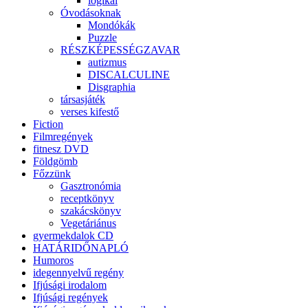
logikai
Óvodásoknak
Mondókák
Puzzle
RÉSZKÉPESSÉGZAVAR
autizmus
DISCALCULINE
Disgraphia
társasjáték
verses kifestő
Fiction
Filmregények
fitnesz DVD
Földgömb
Főzzünk
Gasztronómia
receptkönyv
szakácskönyv
Vegetáriánus
gyermekdalok CD
HATÁRIDŐNAPLÓ
Humoros
idegennyelvű regény
Ifjúsági irodalom
Ifjúsági regények