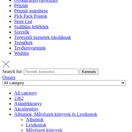
Óvodai könyvterjesztés
Pénztár
Pénztár gutenberg
Pick Pack Pontok
Store List
Szállítási feltételek
Szerzők
Terjesztői üzenetek iskoláknak
Termékek
Tevékenységünk
Wishlist
Search for:
Keresés
Összes
All category
2362
Ajándékkönyv
Akcióregény
Albumok, Művészeti könyvek és Lexikonok
Albumok
Lexikonok
Művészeti könyvek