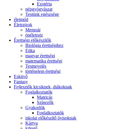
Ezotéria
népgyógyászat
Testünk egészsége
életmód
Életrajzok
Memoár
önéletrajz
Érettségi előkészítők
Biológia érettségihez
Etika
magyar érettségi
matematika érettségi
Testnevelés
történelem érettségi
Esküvő
Fantasy
Fejlesztők kicsiknek, diákoknak
Foglalkoztatók
Matricás
Színezők
Gyakorlók
Foglalkoztatók
iskolai előkészítő óvisoknak
Kártya
kifestő