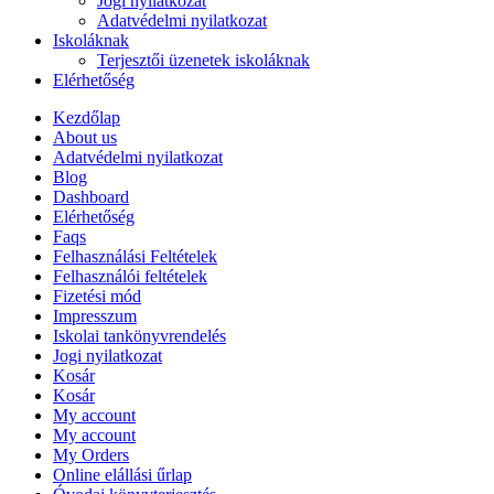
Jogi nyilatkozat
Adatvédelmi nyilatkozat
Iskoláknak
Terjesztői üzenetek iskoláknak
Elérhetőség
Kezdőlap
About us
Adatvédelmi nyilatkozat
Blog
Dashboard
Elérhetőség
Faqs
Felhasználási Feltételek
Felhasználói feltételek
Fizetési mód
Impresszum
Iskolai tankönyvrendelés
Jogi nyilatkozat
Kosár
Kosár
My account
My account
My Orders
Online elállási űrlap