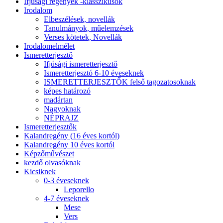
Ifjúsági regények -klasszikusok
Irodalom
Elbeszélések, novellák
Tanulmányok, műelemzések
Verses kötetek, Novellák
Irodalomelmélet
Ismeretterjesztő
Ifjúsági ismeretterjesztő
Ismeretterjesztó 6-10 éveseknek
ISMERETTERJESZTŐK felső tagozatosoknak
képes határozó
madártan
Nagyoknak
NÉPRAJZ
Ismeretterjesztők
Kalandregény (16 éves kortól)
Kalandregény 10 éves kortól
Képzőművészet
kezdő olvasóknak
Kicsiknek
0-3 éveseknek
Leporello
4-7 éveseknek
Mese
Vers