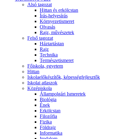
Alsó tagozat
Hittan és erkölcstan
Írás-helyesírás
Környezetismeret
Olvasás
Rajz, művészetek
Felső tagozat
Háztartástan
Rajz
Technika
Természetismeret
Főiskola, egyetem
Hittan
Iskolaelőkészítők, képességfejlesztők
Iskolai atlaszok
Középiskola
Állampolgári Ismeretek
Biológia
Ének
Erkölcstan
Filozófia
Fizika
Földrajz
Informatika
Irodalom