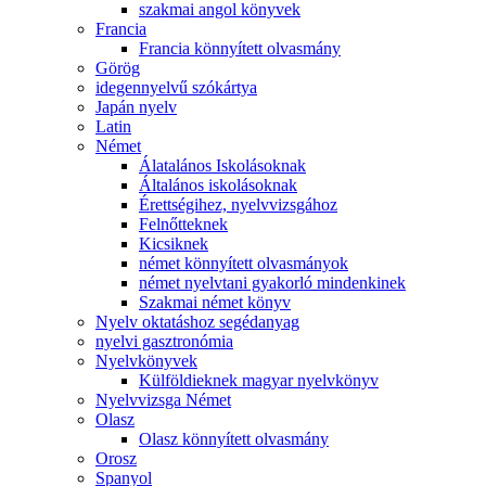
szakmai angol könyvek
Francia
Francia könnyített olvasmány
Görög
idegennyelvű szókártya
Japán nyelv
Latin
Német
Álatalános Iskolásoknak
Általános iskolásoknak
Érettségihez, nyelvvizsgához
Felnőtteknek
Kicsiknek
német könnyített olvasmányok
német nyelvtani gyakorló mindenkinek
Szakmai német könyv
Nyelv oktatáshoz segédanyag
nyelvi gasztronómia
Nyelvkönyvek
Külföldieknek magyar nyelvkönyv
Nyelvvizsga Német
Olasz
Olasz könnyített olvasmány
Orosz
Spanyol