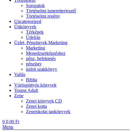
Történelem
Sorozatok
Történelmi ismeretterjesztő
Történelmi regény
Uncategorized
Útikönyvek
Térképek
Útleírás
Üzlet, Pénzügyek,Marketing
Marketing
Menedzserképzéshez
pénz, befektetés
pénzügy
üzleti szakkönyv
Vallás
Biblia
Vöröspöttyös könyvek
Young Adult
Zene
Zenei könyvek,CD
Zenei kotta
Zeneiskolai tankönyvek
0
0,00
Ft
Menu