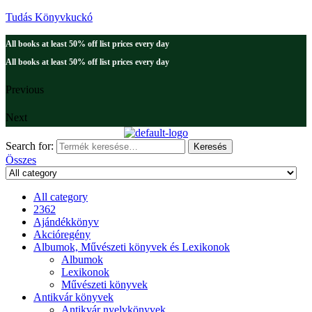
Tudás Könyvkuckó
All books at least 50% off list prices every day
All books at least 50% off list prices every day
Previous
Next
Search for:
Keresés
Összes
All category
2362
Ajándékkönyv
Akcióregény
Albumok, Művészeti könyvek és Lexikonok
Albumok
Lexikonok
Művészeti könyvek
Antikvár könyvek
Antikvár nyelvkönyvek