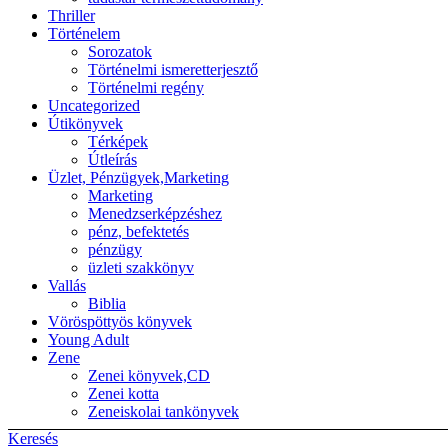
Thriller
Történelem
Sorozatok
Történelmi ismeretterjesztő
Történelmi regény
Uncategorized
Útikönyvek
Térképek
Útleírás
Üzlet, Pénzügyek,Marketing
Marketing
Menedzserképzéshez
pénz, befektetés
pénzügy
üzleti szakkönyv
Vallás
Biblia
Vöröspöttyös könyvek
Young Adult
Zene
Zenei könyvek,CD
Zenei kotta
Zeneiskolai tankönyvek
Keresés
Back to top