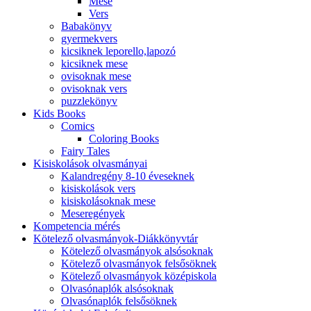
Mese
Vers
Babakönyv
gyermekvers
kicsiknek leporello,lapozó
kicsiknek mese
ovisoknak mese
ovisoknak vers
puzzlekönyv
Kids Books
Comics
Coloring Books
Fairy Tales
Kisiskolások olvasmányai
Kalandregény 8-10 éveseknek
kisiskolások vers
kisiskolásoknak mese
Meseregények
Kompetencia mérés
Kötelező olvasmányok-Diákkönyvtár
Kötelező olvasmányok alsósoknak
Kötelező olvasmányok felsősöknek
Kötelező olvasmányok középiskola
Olvasónaplók alsósoknak
Olvasónaplók felsősöknek