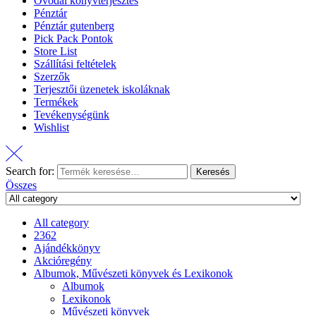
Óvodai könyvterjesztés
Pénztár
Pénztár gutenberg
Pick Pack Pontok
Store List
Szállítási feltételek
Szerzők
Terjesztői üzenetek iskoláknak
Termékek
Tevékenységünk
Wishlist
Search for:
Keresés
Összes
All category
2362
Ajándékkönyv
Akcióregény
Albumok, Művészeti könyvek és Lexikonok
Albumok
Lexikonok
Művészeti könyvek