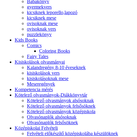
Babakönyv
gyermekvers
kicsiknek leporello,lapozó
kicsiknek mese
ovisoknak mese
ovisoknak vers
puzzlekönyv
Kids Books
Comics
Coloring Books
Fairy Tales
Kisiskolások olvasmányai
Kalandregény 8-10 éveseknek
kisiskolások vers
kisiskolásoknak mese
Meseregények
Kompetencia mérés
Kötelező olvasmányok-Diákkönyvtár
Kötelező olvasmányok alsósoknak
Kötelező olvasmányok felsősöknek
Kötelező olvasmányok középiskola
Olvasónaplók alsósoknak
Olvasónaplók felsősöknek
Középiskolai Felvételi
Felvételi előkészítő középiskolába készülöknek