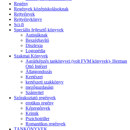
Regény
Regények középiskolásoknak
Rejtvények
Rejtvénykönyv
Sci-fi
Speciális fejlesztő könyvek
Autistáknak
Beszédjavító
Diszlexia
Logopédia
Szakmai Könyvek
Agrárképzés tankönyvei (volt FVM könyvek)- Herman
Ottó Intézet
Állatgondozás
Kertészet
kertészeti szakkönyv
mezőgazdasági
Számvitel
Szórakoztató regények
erotikus regény
Képregények
Krimik
Pszichotriller
Romantikus regények
TANKÖNYVEK