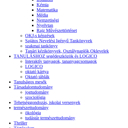
Kémia
Matematika
Média
Nemzetiségi
Nyelvtan
Rajz Művészettörténet
OKJ-s képzések
Sajátos Nevelési Igényű Tankönyvek
szakmai tankönyv
Tanári kézikönyvek, Osztálynaplók,Oklevelek
TANULÁSHOZ segédeszközök és LOGICO
Interaktív tanyagok, tananyagcsomagok
LOGICO
oktató kártya
Oktató táblák
Tanulságos mesék
Társadalomtudomány
jogtudomány
szociológia
Tehetséggondozás, iskolai versenyek
természettudomány
ökológia
tudástár természettudomány
Thriller