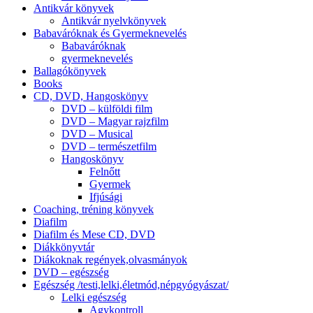
Antikvár könyvek
Antikvár nyelvkönyvek
Babaváróknak és Gyermeknevelés
Babaváróknak
gyermeknevelés
Ballagókönyvek
Books
CD, DVD, Hangoskönyv
DVD – külföldi film
DVD – Magyar rajzfilm
DVD – Musical
DVD – természetfilm
Hangoskönyv
Felnőtt
Gyermek
Ifjúsági
Coaching, tréning könyvek
Diafilm
Diafilm és Mese CD, DVD
Diákkönyvtár
Diákoknak regények,olvasmányok
DVD – egészség
Egészség /testi,lelki,életmód,népgyógyászat/
Lelki egészség
Agykontroll