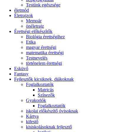
Testünk egészsége
életmód
Életrajzok
Memoár
önéletrajz
Érettségi előkészítők
Biológia érettségihez
Etika
magyar érettségi
matematika érettségi
Testnevelés
történelem érettségi
Esküvő
Fantasy
Fejlesztők kicsiknek, diákoknak
Foglalkoztatók
Matricás
Színezők
Gyakorlók
Foglalkoztatók
iskolai előkészítő óvisoknak
Kártya
kifestő
kisiskolásoknak fejlesztő