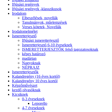
Ifjúsági regények
Ifjúsági regények -klasszikusok
Irodalom
Elbeszélések, novellák
Tanulmányok, műelemzések
Verses kötetek, Novellák
Irodalomelmélet
Ismeretterjesztő
Ifjúsági ismeretterjesztő
Ismeretterjesztó 6-10 éveseknek
ISMERETTERJESZTŐK felső tagozatosoknak
képes határozó
madártan
Nagyoknak
NÉPRAJZ
Ismeretterjesztők
Kalandregény (16 éves kortól)
Kalandregény 10 éves kortól
Képzőművészet
kezdő olvasóknak
Kicsiknek
0-3 éveseknek
Leporello
4-7 éveseknek