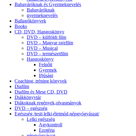
Babaváróknak és Gyermeknevelés
Babaváróknak
gyermeknevelés
Ballagókönyvek
Books
CD, DVD, Hangoskönyv
DVD – külföldi film
DVD – Magyar rajzfilm
DVD – Musical
DVD – természetfilm
Hangoskönyv
Felnőtt
Gyermek
Ifjúsági
Coaching, tréning könyvek
Diafilm
Diafilm és Mese CD, DVD
Diákkönyvtár
Diákoknak regények,olvasmányok
DVD – egészség
Egészség /testi,lelki,életmód,népgyógyászat/
Lelki egészség
Agykontroll
Ezotéria
népgyógyászat