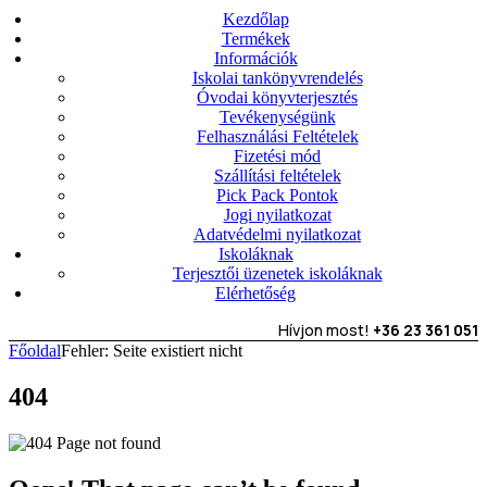
Kezdőlap
Termékek
Információk
Iskolai tankönyvrendelés
Óvodai könyvterjesztés
Tevékenységünk
Felhasználási Feltételek
Fizetési mód
Szállítási feltételek
Pick Pack Pontok
Jogi nyilatkozat
Adatvédelmi nyilatkozat
Iskoláknak
Terjesztői üzenetek iskoláknak
Elérhetőség
Hívjon most!
+36 23 361 051
Főoldal
Fehler: Seite existiert nicht
404