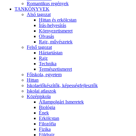
Romantikus regények
TANKÖNYVEK
Alsó tagozat
Hittan és erkölcstan
Írás-helyesírás
Környezetismeret
Olvasás
Rajz, művészetek
Felső tagozat
Háztartástan
Rajz
Technika
Természetismeret
Főiskola, egyetem
Hittan
Iskolaelőkészítők, képességfejlesztők
Iskolai atlaszok
Középiskola
Állampolgári Ismeretek
Biológia
Ének
Erkölcstan
Filozófia
Fizika
Földrajz