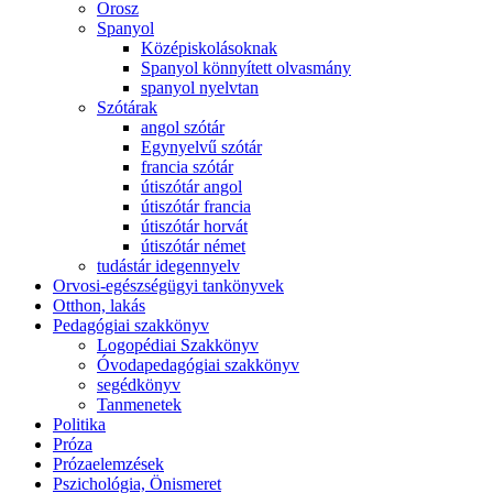
Orosz
Spanyol
Középiskolásoknak
Spanyol könnyített olvasmány
spanyol nyelvtan
Szótárak
angol szótár
Egynyelvű szótár
francia szótár
útiszótár angol
útiszótár francia
útiszótár horvát
útiszótár német
tudástár idegennyelv
Orvosi-egészségügyi tankönyvek
Otthon, lakás
Pedagógiai szakkönyv
Logopédiai Szakkönyv
Óvodapedagógiai szakkönyv
segédkönyv
Tanmenetek
Politika
Próza
Prózaelemzések
Pszichológia, Önismeret