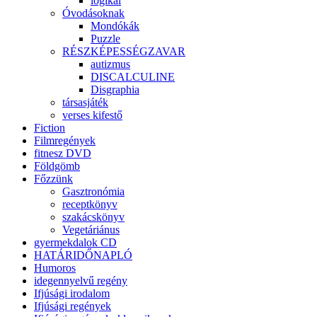
logikai
Óvodásoknak
Mondókák
Puzzle
RÉSZKÉPESSÉGZAVAR
autizmus
DISCALCULINE
Disgraphia
társasjáték
verses kifestő
Fiction
Filmregények
fitnesz DVD
Földgömb
Főzzünk
Gasztronómia
receptkönyv
szakácskönyv
Vegetáriánus
gyermekdalok CD
HATÁRIDŐNAPLÓ
Humoros
idegennyelvű regény
Ifjúsági irodalom
Ifjúsági regények