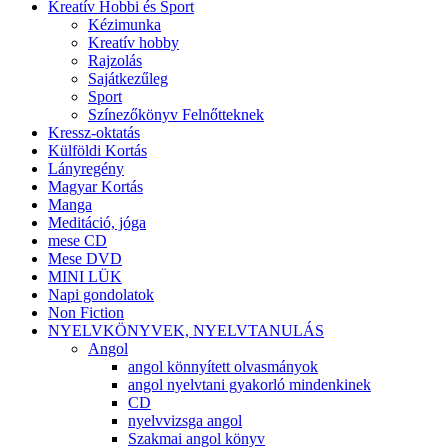
Kreatív Hobbi és Sport
Kézimunka
Kreatív hobby
Rajzolás
Sajátkezűleg
Sport
Színezőkönyv Felnőtteknek
Kressz-oktatás
Külföldi Kortás
Lányregény
Magyar Kortás
Manga
Meditáció, jóga
mese CD
Mese DVD
MINI LÜK
Napi gondolatok
Non Fiction
NYELVKÖNYVEK, NYELVTANULÁS
Angol
angol könnyített olvasmányok
angol nyelvtani gyakorló mindenkinek
CD
nyelvvizsga angol
Szakmai angol könyv