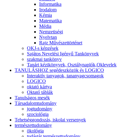
Informatika
Irodalom
Kémia
Matematika
Média
Nemzetiségi
Nyelvtan
Rajz Művészettörténet
OKJ-s képzések
Sajátos Nevelési Igényű Tankönyvek
szakmai tankönyv
Tanári kézikönyvek, Osztálynaplók,Oklevelek
TANULÁSHOZ segédeszközök és LOGICO
Interaktív tanyagok, tananyagcsomagok
LOGICO
oktató kártya
Oktató táblák
Tanulságos mesék
Társadalomtudomány
jogtudomány
szociológia
Tehetséggondozás, iskolai versenyek
természettudomány
ökológia
tudástár természettudomány