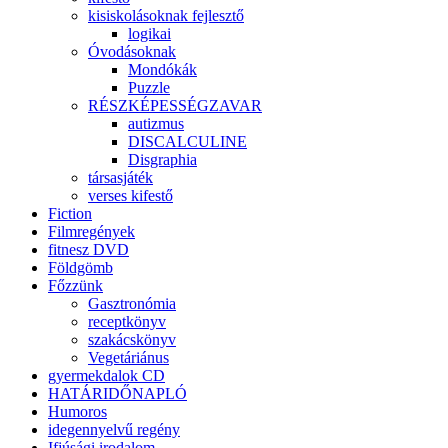
kisiskolásoknak fejlesztő
logikai
Óvodásoknak
Mondókák
Puzzle
RÉSZKÉPESSÉGZAVAR
autizmus
DISCALCULINE
Disgraphia
társasjáték
verses kifestő
Fiction
Filmregények
fitnesz DVD
Földgömb
Főzzünk
Gasztronómia
receptkönyv
szakácskönyv
Vegetáriánus
gyermekdalok CD
HATÁRIDŐNAPLÓ
Humoros
idegennyelvű regény
Ifjúsági irodalom