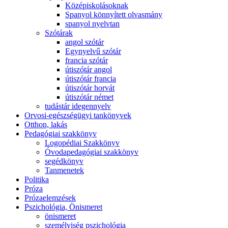
Középiskolásoknak
Spanyol könnyített olvasmány
spanyol nyelvtan
Szótárak
angol szótár
Egynyelvű szótár
francia szótár
útiszótár angol
útiszótár francia
útiszótár horvát
útiszótár német
tudástár idegennyelv
Orvosi-egészségügyi tankönyvek
Otthon, lakás
Pedagógiai szakkönyv
Logopédiai Szakkönyv
Óvodapedagógiai szakkönyv
segédkönyv
Tanmenetek
Politika
Próza
Prózaelemzések
Pszichológia, Önismeret
önismeret
személyiség pszichológia