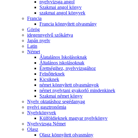
nyelvvizsga angol
Szakmai angol könyv
szakmai angol könyvek
Francia
Francia könnyített olvasmány
Görög
idegennyelvű szókártya
Japán nyelv
Latin
Német
Álatalános Iskolásoknak
Általános iskolásoknak
Érettségihez, nyelvvizsgához
Felnőtteknek
Kicsiknek
német könnyített olvasmányok
német nyelvtani gyakorló mindenkinek
Szakmai német könyv
Nyelv oktatáshoz segédanyag
nyelvi gasztronómia
Nyelvkönyvek
Külföldieknek magyar nyelvkönyv
Nyelvvizsga Német
Olasz
Olasz könnyített olvasmány