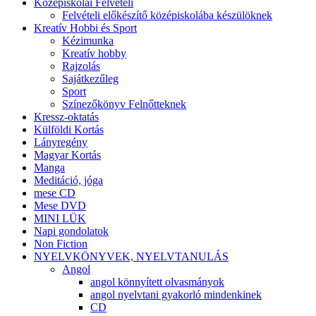
Középiskolai Felvételi
Felvételi előkészítő középiskolába készülöknek
Kreatív Hobbi és Sport
Kézimunka
Kreatív hobby
Rajzolás
Sajátkezűleg
Sport
Színezőkönyv Felnőtteknek
Kressz-oktatás
Külföldi Kortás
Lányregény
Magyar Kortás
Manga
Meditáció, jóga
mese CD
Mese DVD
MINI LÜK
Napi gondolatok
Non Fiction
NYELVKÖNYVEK, NYELVTANULÁS
Angol
angol könnyített olvasmányok
angol nyelvtani gyakorló mindenkinek
CD