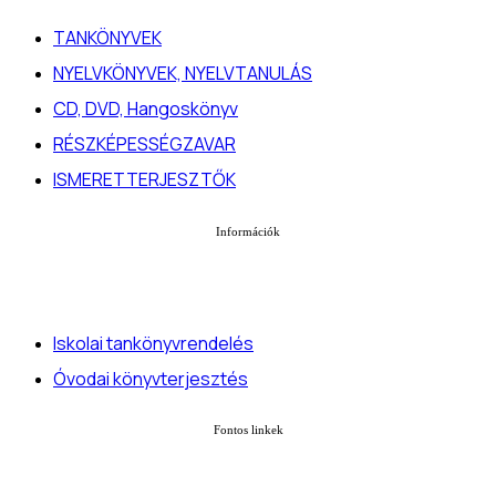
TANKÖNYVEK
NYELVKÖNYVEK, NYELVTANULÁS
CD, DVD, Hangoskönyv
RÉSZKÉPESSÉGZAVAR
ISMERETTERJESZTŐK
Információk
Iskolai tankönyvrendelés
Óvodai könyvterjesztés
Fontos linkek