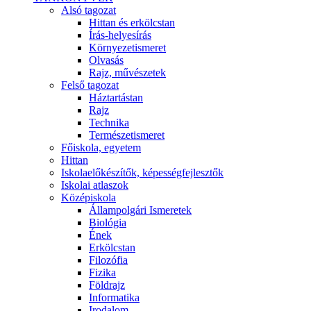
Alsó tagozat
Hittan és erkölcstan
Írás-helyesírás
Környezetismeret
Olvasás
Rajz, művészetek
Felső tagozat
Háztartástan
Rajz
Technika
Természetismeret
Főiskola, egyetem
Hittan
Iskolaelőkészítők, képességfejlesztők
Iskolai atlaszok
Középiskola
Állampolgári Ismeretek
Biológia
Ének
Erkölcstan
Filozófia
Fizika
Földrajz
Informatika
Irodalom