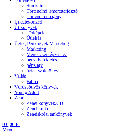
Történelem
Sorozatok
Történelmi ismeretterjesztő
Történelmi regény
Uncategorized
Útikönyvek
Térképek
Útleírás
Üzlet, Pénzügyek,Marketing
Marketing
Menedzserképzéshez
pénz, befektetés
pénzügy
üzleti szakkönyv
Vallás
Biblia
Vöröspöttyös könyvek
Young Adult
Zene
Zenei könyvek,CD
Zenei kotta
Zeneiskolai tankönyvek
0
0,00
Ft
Menu