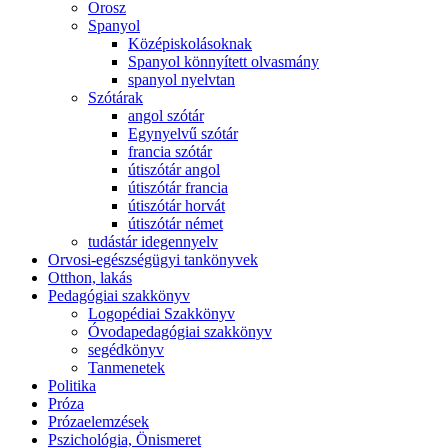
Orosz
Spanyol
Középiskolásoknak
Spanyol könnyített olvasmány
spanyol nyelvtan
Szótárak
angol szótár
Egynyelvű szótár
francia szótár
útiszótár angol
útiszótár francia
útiszótár horvát
útiszótár német
tudástár idegennyelv
Orvosi-egészségügyi tankönyvek
Otthon, lakás
Pedagógiai szakkönyv
Logopédiai Szakkönyv
Óvodapedagógiai szakkönyv
segédkönyv
Tanmenetek
Politika
Próza
Prózaelemzések
Pszichológia, Önismeret