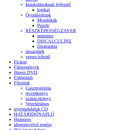
kisiskolásoknak fejlesztő
logikai
Óvodásoknak
Mondókák
Puzzle
RÉSZKÉPESSÉGZAVAR
autizmus
DISCALCULINE
Disgraphia
társasjáték
verses kifestő
Fiction
Filmregények
fitnesz DVD
Földgömb
Főzzünk
Gasztronómia
receptkönyv
szakácskönyv
Vegetáriánus
gyermekdalok CD
HATÁRIDŐNAPLÓ
Humoros
idegennyelvű regény
Ifjúsági irodalom