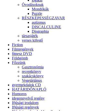
logikai
Óvodásoknak
Mondókák
Puzzle
RÉSZKÉPESSÉGZAVAR
autizmus
DISCALCULINE
Disgraphia
társasjáték
verses kifestő
Fiction
Filmregények
fitnesz DVD
Földgömb
Főzzünk
Gasztronómia
receptkönyv
szakácskönyv
Vegetáriánus
gyermekdalok CD
HATÁRIDŐNAPLÓ
Humoros
idegennyelvű regény
Ifjúsági irodalom
Ifjúsági regények