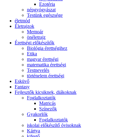
Ezotéria
népgyógyászat
Testünk egészsége
életmód
Életrajzok
Memoár
önéletrajz
Érettségi előkészítők
Biológia érettségihez
Etika
magyar érettségi
matematika érettségi
Testnevelés
történelem érettségi
Esküvő
Fantasy
Fejlesztők kicsiknek, diákoknak
Foglalkoztatók
Matricás
Színezők
Gyakorlók
Foglalkoztatók
iskolai előkészítő óvisoknak
Kártya
kifestő