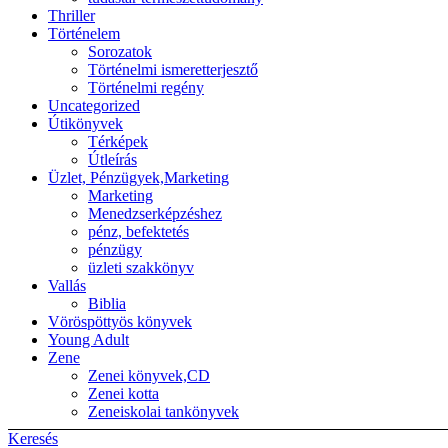
Thriller
Történelem
Sorozatok
Történelmi ismeretterjesztő
Történelmi regény
Uncategorized
Útikönyvek
Térképek
Útleírás
Üzlet, Pénzügyek,Marketing
Marketing
Menedzserképzéshez
pénz, befektetés
pénzügy
üzleti szakkönyv
Vallás
Biblia
Vöröspöttyös könyvek
Young Adult
Zene
Zenei könyvek,CD
Zenei kotta
Zeneiskolai tankönyvek
Keresés
Back to top