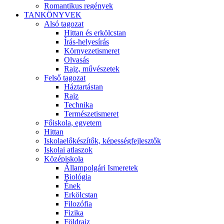
Romantikus regények
TANKÖNYVEK
Alsó tagozat
Hittan és erkölcstan
Írás-helyesírás
Környezetismeret
Olvasás
Rajz, művészetek
Felső tagozat
Háztartástan
Rajz
Technika
Természetismeret
Főiskola, egyetem
Hittan
Iskolaelőkészítők, képességfejlesztők
Iskolai atlaszok
Középiskola
Állampolgári Ismeretek
Biológia
Ének
Erkölcstan
Filozófia
Fizika
Földrajz