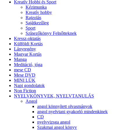
Kreatív Hobbi és Sport
Kézimunka
Kreatív hobby
Rajzolás
Sajátkezűleg
Sport
Színezőkönyv Felnőtteknek
Kressz-oktatás
Külföldi Kortás
Lányregény
Magyar Kortás
Manga
Meditáció, jóga
mese CD
Mese DVD
MINI LÜK
Napi gondolatok
Non Fiction
NYELVKÖNYVEK, NYELVTANULÁS
Angol
angol könnyített olvasmányok
angol nyelvtani gyakorló mindenkinek
CD
nyelvvizsga angol
Szakmai angol könyv