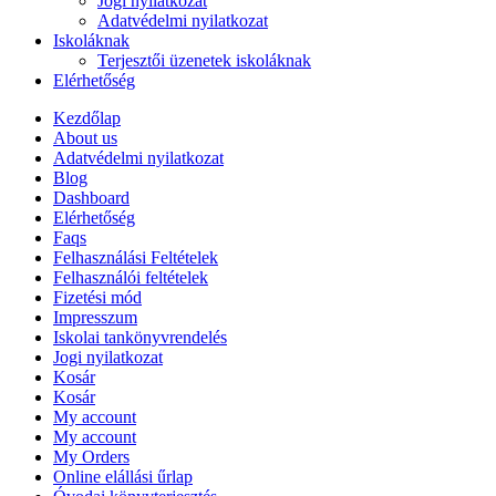
Jogi nyilatkozat
Adatvédelmi nyilatkozat
Iskoláknak
Terjesztői üzenetek iskoláknak
Elérhetőség
Kezdőlap
About us
Adatvédelmi nyilatkozat
Blog
Dashboard
Elérhetőség
Faqs
Felhasználási Feltételek
Felhasználói feltételek
Fizetési mód
Impresszum
Iskolai tankönyvrendelés
Jogi nyilatkozat
Kosár
Kosár
My account
My account
My Orders
Online elállási űrlap