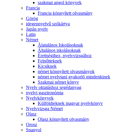
szakmai angol könyvek
Francia
Francia könnyített olvasmány
Görög
idegennyelvű szókártya
Japán nyelv
Latin
Német
Álatalános Iskolásoknak
Általános iskolásoknak
Érettségihez, nyelvvizsgához
Felnőtteknek
Kicsiknek
német könnyített olvasmányok
német nyelvtani gyakorló mindenkinek
Szakmai német könyv
Nyelv oktatáshoz segédanyag
nyelvi gasztronómia
Nyelvkönyvek
Külföldieknek magyar nyelvkönyv
Nyelvvizsga Német
Olasz
Olasz könnyített olvasmány
Orosz
Spanyol