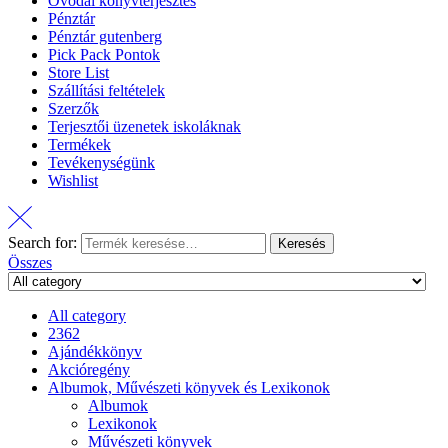
Óvodai könyvterjesztés
Pénztár
Pénztár gutenberg
Pick Pack Pontok
Store List
Szállítási feltételek
Szerzők
Terjesztői üzenetek iskoláknak
Termékek
Tevékenységünk
Wishlist
Search for:
Keresés
Összes
All category
2362
Ajándékkönyv
Akcióregény
Albumok, Művészeti könyvek és Lexikonok
Albumok
Lexikonok
Művészeti könyvek