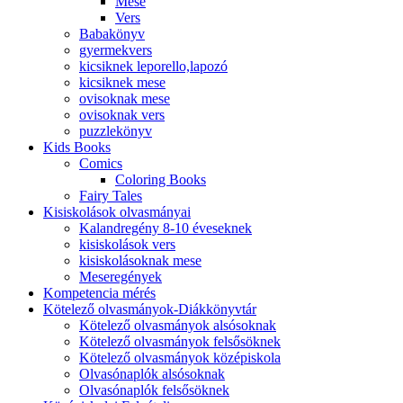
Mese
Vers
Babakönyv
gyermekvers
kicsiknek leporello,lapozó
kicsiknek mese
ovisoknak mese
ovisoknak vers
puzzlekönyv
Kids Books
Comics
Coloring Books
Fairy Tales
Kisiskolások olvasmányai
Kalandregény 8-10 éveseknek
kisiskolások vers
kisiskolásoknak mese
Meseregények
Kompetencia mérés
Kötelező olvasmányok-Diákkönyvtár
Kötelező olvasmányok alsósoknak
Kötelező olvasmányok felsősöknek
Kötelező olvasmányok középiskola
Olvasónaplók alsósoknak
Olvasónaplók felsősöknek