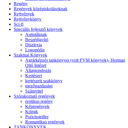
Regény
Regények középiskolásoknak
Rejtvények
Rejtvénykönyv
Sci-fi
Speciális fejlesztő könyvek
Autistáknak
Beszédjavító
Diszlexia
Logopédia
Szakmai Könyvek
Agrárképzés tankönyvei (volt FVM könyvek)- Herman
Ottó Intézet
Állatgondozás
Kertészet
kertészeti szakkönyv
mezőgazdasági
Számvitel
Szórakoztató regények
erotikus regény
Képregények
Krimik
Pszichotriller
Romantikus regények
TANKÖNYVEK