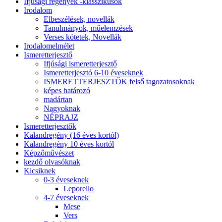
Ifjúsági regények -klasszikusok
Irodalom
Elbeszélések, novellák
Tanulmányok, műelemzések
Verses kötetek, Novellák
Irodalomelmélet
Ismeretterjesztő
Ifjúsági ismeretterjesztő
Ismeretterjesztó 6-10 éveseknek
ISMERETTERJESZTŐK felső tagozatosoknak
képes határozó
madártan
Nagyoknak
NÉPRAJZ
Ismeretterjesztők
Kalandregény (16 éves kortól)
Kalandregény 10 éves kortól
Képzőművészet
kezdő olvasóknak
Kicsiknek
0-3 éveseknek
Leporello
4-7 éveseknek
Mese
Vers