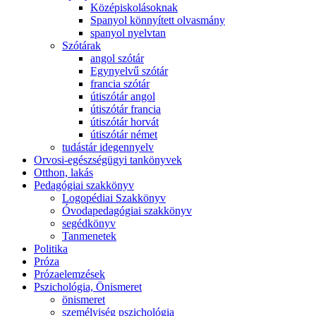
Középiskolásoknak
Spanyol könnyített olvasmány
spanyol nyelvtan
Szótárak
angol szótár
Egynyelvű szótár
francia szótár
útiszótár angol
útiszótár francia
útiszótár horvát
útiszótár német
tudástár idegennyelv
Orvosi-egészségügyi tankönyvek
Otthon, lakás
Pedagógiai szakkönyv
Logopédiai Szakkönyv
Óvodapedagógiai szakkönyv
segédkönyv
Tanmenetek
Politika
Próza
Prózaelemzések
Pszichológia, Önismeret
önismeret
személyiség pszichológia