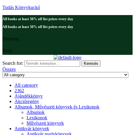
Tudás Könyvkuckó
All books at least 50% off list prices every day
All books at least 50% off list prices every day
Previous
Next
Search for:
Keresés
Összes
All category
2362
Ajándékkönyv
Akcióregény
Albumok, Művészeti könyvek és Lexikonok
Albumok
Lexikonok
Művészeti könyvek
Antikvár könyvek
Antikvár nyelvkönyvek