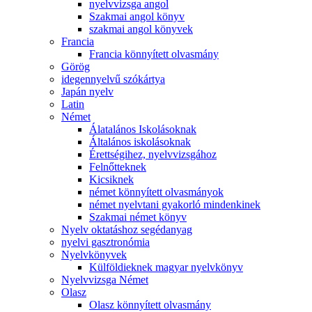
nyelvvizsga angol
Szakmai angol könyv
szakmai angol könyvek
Francia
Francia könnyített olvasmány
Görög
idegennyelvű szókártya
Japán nyelv
Latin
Német
Álatalános Iskolásoknak
Általános iskolásoknak
Érettségihez, nyelvvizsgához
Felnőtteknek
Kicsiknek
német könnyített olvasmányok
német nyelvtani gyakorló mindenkinek
Szakmai német könyv
Nyelv oktatáshoz segédanyag
nyelvi gasztronómia
Nyelvkönyvek
Külföldieknek magyar nyelvkönyv
Nyelvvizsga Német
Olasz
Olasz könnyített olvasmány