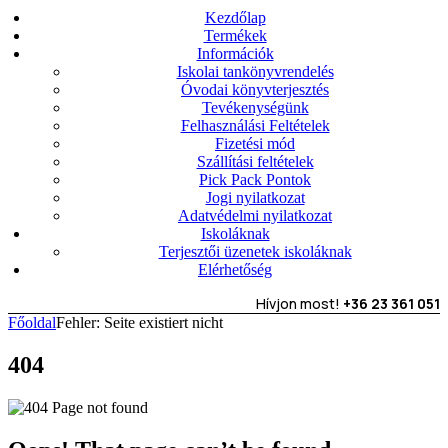
Kezdőlap
Termékek
Információk
Iskolai tankönyvrendelés
Óvodai könyvterjesztés
Tevékenységünk
Felhasználási Feltételek
Fizetési mód
Szállítási feltételek
Pick Pack Pontok
Jogi nyilatkozat
Adatvédelmi nyilatkozat
Iskoláknak
Terjesztői üzenetek iskoláknak
Elérhetőség
Hívjon most!
+36 23 361 051
Főoldal
Fehler: Seite existiert nicht
404