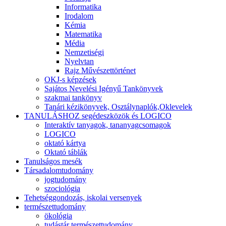
Informatika
Irodalom
Kémia
Matematika
Média
Nemzetiségi
Nyelvtan
Rajz Művészettörténet
OKJ-s képzések
Sajátos Nevelési Igényű Tankönyvek
szakmai tankönyv
Tanári kézikönyvek, Osztálynaplók,Oklevelek
TANULÁSHOZ segédeszközök és LOGICO
Interaktív tanyagok, tananyagcsomagok
LOGICO
oktató kártya
Oktató táblák
Tanulságos mesék
Társadalomtudomány
jogtudomány
szociológia
Tehetséggondozás, iskolai versenyek
természettudomány
ökológia
tudástár természettudomány