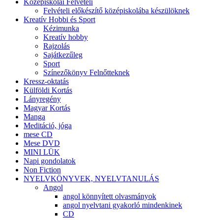
Középiskolai Felvételi
Felvételi előkészítő középiskolába készülöknek
Kreatív Hobbi és Sport
Kézimunka
Kreatív hobby
Rajzolás
Sajátkezűleg
Sport
Színezőkönyv Felnőtteknek
Kressz-oktatás
Külföldi Kortás
Lányregény
Magyar Kortás
Manga
Meditáció, jóga
mese CD
Mese DVD
MINI LÜK
Napi gondolatok
Non Fiction
NYELVKÖNYVEK, NYELVTANULÁS
Angol
angol könnyített olvasmányok
angol nyelvtani gyakorló mindenkinek
CD