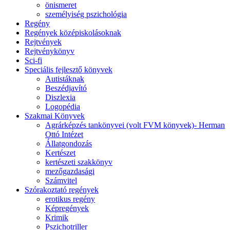
önismeret
személyiség pszichológia
Regény
Regények középiskolásoknak
Rejtvények
Rejtvénykönyv
Sci-fi
Speciális fejlesztő könyvek
Autistáknak
Beszédjavító
Diszlexia
Logopédia
Szakmai Könyvek
Agrárképzés tankönyvei (volt FVM könyvek)- Herman
Ottó Intézet
Állatgondozás
Kertészet
kertészeti szakkönyv
mezőgazdasági
Számvitel
Szórakoztató regények
erotikus regény
Képregények
Krimik
Pszichotriller