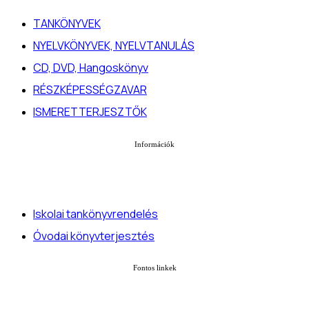
TANKÖNYVEK
NYELVKÖNYVEK, NYELVTANULÁS
CD, DVD, Hangoskönyv
RÉSZKÉPESSÉGZAVAR
ISMERETTERJESZTŐK
Információk
Iskolai tankönyvrendelés
Óvodai könyvterjesztés
Fontos linkek