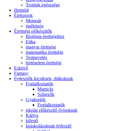
Testünk egészsége
életmód
Életrajzok
Memoár
önéletrajz
Érettségi előkészítők
Biológia érettségihez
Etika
magyar érettségi
matematika érettségi
Testnevelés
történelem érettségi
Esküvő
Fantasy
Fejlesztők kicsiknek, diákoknak
Foglalkoztatók
Matricás
Színezők
Gyakorlók
Foglalkoztatók
iskolai előkészítő óvisoknak
Kártya
kifestő
kisiskolásoknak fejlesztő