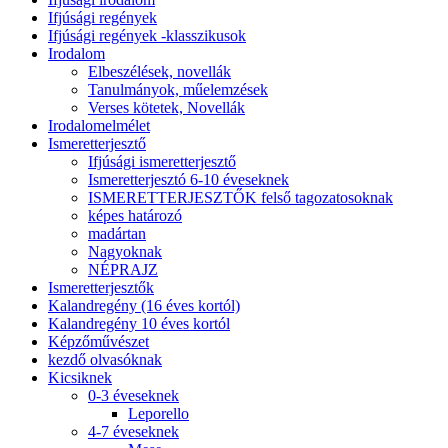
Ifjúsági regények
Ifjúsági regények -klasszikusok
Irodalom
Elbeszélések, novellák
Tanulmányok, műelemzések
Verses kötetek, Novellák
Irodalomelmélet
Ismeretterjesztő
Ifjúsági ismeretterjesztő
Ismeretterjesztó 6-10 éveseknek
ISMERETTERJESZTŐK felső tagozatosoknak
képes határozó
madártan
Nagyoknak
NÉPRAJZ
Ismeretterjesztők
Kalandregény (16 éves kortól)
Kalandregény 10 éves kortól
Képzőművészet
kezdő olvasóknak
Kicsiknek
0-3 éveseknek
Leporello
4-7 éveseknek