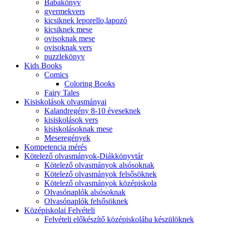
Babakönyv
gyermekvers
kicsiknek leporello,lapozó
kicsiknek mese
ovisoknak mese
ovisoknak vers
puzzlekönyv
Kids Books
Comics
Coloring Books
Fairy Tales
Kisiskolások olvasmányai
Kalandregény 8-10 éveseknek
kisiskolások vers
kisiskolásoknak mese
Meseregények
Kompetencia mérés
Kötelező olvasmányok-Diákkönyvtár
Kötelező olvasmányok alsósoknak
Kötelező olvasmányok felsősöknek
Kötelező olvasmányok középiskola
Olvasónaplók alsósoknak
Olvasónaplók felsősöknek
Középiskolai Felvételi
Felvételi előkészítő középiskolába készülöknek