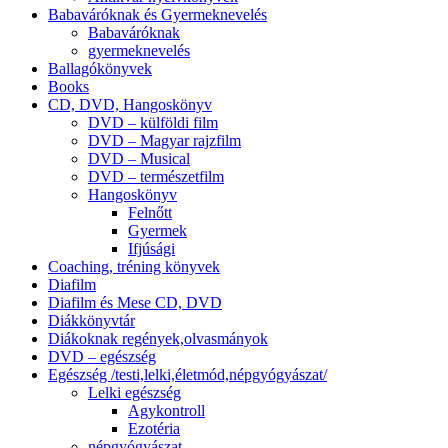
Babaváróknak és Gyermeknevelés
Babaváróknak
gyermeknevelés
Ballagókönyvek
Books
CD, DVD, Hangoskönyv
DVD – külföldi film
DVD – Magyar rajzfilm
DVD – Musical
DVD – természetfilm
Hangoskönyv
Felnőtt
Gyermek
Ifjúsági
Coaching, tréning könyvek
Diafilm
Diafilm és Mese CD, DVD
Diákkönyvtár
Diákoknak regények,olvasmányok
DVD – egészség
Egészség /testi,lelki,életmód,népgyógyászat/
Lelki egészség
Agykontroll
Ezotéria
népgyógyászat