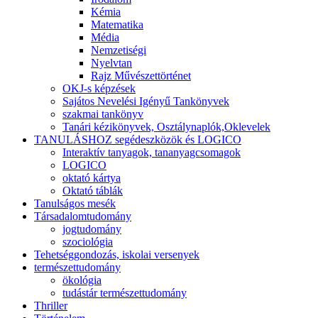
Kémia
Matematika
Média
Nemzetiségi
Nyelvtan
Rajz Művészettörténet
OKJ-s képzések
Sajátos Nevelési Igényű Tankönyvek
szakmai tankönyv
Tanári kézikönyvek, Osztálynaplók,Oklevelek
TANULÁSHOZ segédeszközök és LOGICO
Interaktív tanyagok, tananyagcsomagok
LOGICO
oktató kártya
Oktató táblák
Tanulságos mesék
Társadalomtudomány
jogtudomány
szociológia
Tehetséggondozás, iskolai versenyek
természettudomány
ökológia
tudástár természettudomány
Thriller