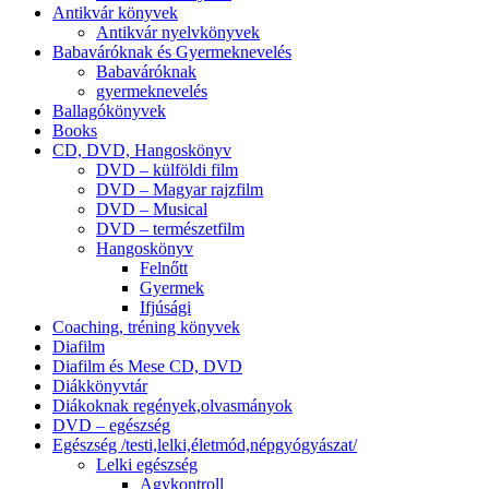
Antikvár könyvek
Antikvár nyelvkönyvek
Babaváróknak és Gyermeknevelés
Babaváróknak
gyermeknevelés
Ballagókönyvek
Books
CD, DVD, Hangoskönyv
DVD – külföldi film
DVD – Magyar rajzfilm
DVD – Musical
DVD – természetfilm
Hangoskönyv
Felnőtt
Gyermek
Ifjúsági
Coaching, tréning könyvek
Diafilm
Diafilm és Mese CD, DVD
Diákkönyvtár
Diákoknak regények,olvasmányok
DVD – egészség
Egészség /testi,lelki,életmód,népgyógyászat/
Lelki egészség
Agykontroll