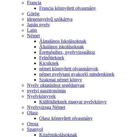
Francia
Francia könnyített olvasmány
Görög
idegennyelvű szókártya
Japán nyelv
Latin
Német
Álatalános Iskolásoknak
Általános iskolásoknak
Érettségihez, nyelvvizsgához
Felnőtteknek
Kicsiknek
német könnyített olvasmányok
német nyelvtani gyakorló mindenkinek
Szakmai német könyv
Nyelv oktatáshoz segédanyag
nyelvi gasztronómia
Nyelvkönyvek
Külföldieknek magyar nyelvkönyv
Nyelvvizsga Német
Olasz
Olasz könnyített olvasmány
Orosz
Spanyol
Középiskolásoknak