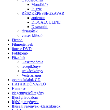
Óvodásoknak
Mondókák
Puzzle
RÉSZKÉPESSÉGZAVAR
autizmus
DISCALCULINE
Disgraphia
társasjáték
verses kifestő
Fiction
Filmregények
fitnesz DVD
Földgömb
Főzzünk
Gasztronómia
receptkönyv
szakácskönyv
Vegetáriánus
gyermekdalok CD
HATÁRIDŐNAPLÓ
Humoros
idegennyelvű regény
Ifjúsági irodalom
Ifjúsági regények
Ifjúsági regények -klasszikusok