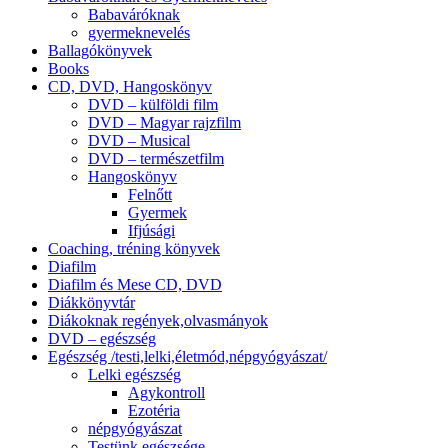
Babaváróknak
gyermeknevelés
Ballagókönyvek
Books
CD, DVD, Hangoskönyv
DVD – külföldi film
DVD – Magyar rajzfilm
DVD – Musical
DVD – természetfilm
Hangoskönyv
Felnőtt
Gyermek
Ifjúsági
Coaching, tréning könyvek
Diafilm
Diafilm és Mese CD, DVD
Diákkönyvtár
Diákoknak regények,olvasmányok
DVD – egészség
Egészség /testi,lelki,életmód,népgyógyászat/
Lelki egészség
Agykontroll
Ezotéria
népgyógyászat
Testünk egészsége