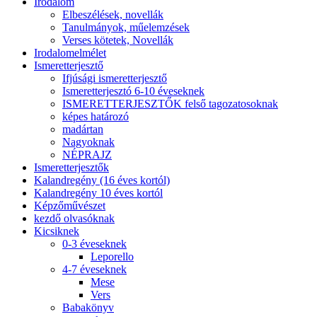
Irodalom
Elbeszélések, novellák
Tanulmányok, műelemzések
Verses kötetek, Novellák
Irodalomelmélet
Ismeretterjesztő
Ifjúsági ismeretterjesztő
Ismeretterjesztó 6-10 éveseknek
ISMERETTERJESZTŐK felső tagozatosoknak
képes határozó
madártan
Nagyoknak
NÉPRAJZ
Ismeretterjesztők
Kalandregény (16 éves kortól)
Kalandregény 10 éves kortól
Képzőművészet
kezdő olvasóknak
Kicsiknek
0-3 éveseknek
Leporello
4-7 éveseknek
Mese
Vers
Babakönyv