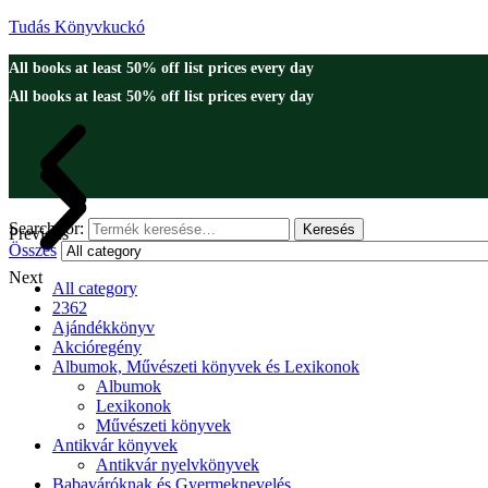
Tudás Könyvkuckó
All books at least 50% off list prices every day
All books at least 50% off list prices every day
Search for:
Keresés
Previous
Összes
Next
All category
2362
Ajándékkönyv
Akcióregény
Albumok, Művészeti könyvek és Lexikonok
Albumok
Lexikonok
Művészeti könyvek
Antikvár könyvek
Antikvár nyelvkönyvek
Babaváróknak és Gyermeknevelés