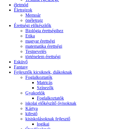
életmód
Életrajzok
Memoár
önéletrajz
Érettségi előkészítők
Biológia érettségihez
Etika
magyar érettségi
matematika érettségi
Testnevelés
történelem érettségi
Esküvő
Fantasy
Fejlesztők kicsiknek, diákoknak
Foglalkoztatók
Matricás
Színezők
Gyakorlók
Foglalkoztatók
iskolai előkészítő óvisoknak
Kártya
kifestő
kisiskolásoknak fejlesztő
logikai