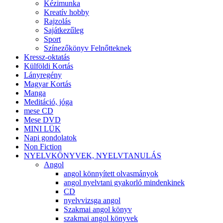
Kézimunka
Kreatív hobby
Rajzolás
Sajátkezűleg
Sport
Színezőkönyv Felnőtteknek
Kressz-oktatás
Külföldi Kortás
Lányregény
Magyar Kortás
Manga
Meditáció, jóga
mese CD
Mese DVD
MINI LÜK
Napi gondolatok
Non Fiction
NYELVKÖNYVEK, NYELVTANULÁS
Angol
angol könnyített olvasmányok
angol nyelvtani gyakorló mindenkinek
CD
nyelvvizsga angol
Szakmai angol könyv
szakmai angol könyvek