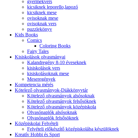
gyermekvers
kicsiknek leporello,lapozó
kicsiknek mese
ovisoknak mese
ovisoknak vers
puzzlekönyv
Kids Books
Comics
Coloring Books
Fairy Tales
Kisiskolások olvasmányai
Kalandregény 8-10 éveseknek
kisiskolások vers
kisiskolásoknak mese
Meseregények
Kompetencia mérés
Kötelező olvasmányok-Diákkönyvtár
Kötelező olvasmányok alsósoknak
Kötelező olvasmányok felsősöknek
Kötelező olvasmányok középiskola
Olvasónaplók alsósoknak
Olvasónaplók felsősöknek
Középiskolai Felvételi
Felvételi előkészítő középiskolába készülöknek
Kreatív Hobbi és Sport