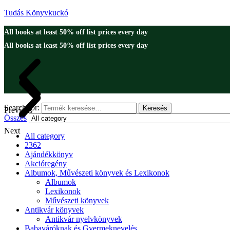
Tudás Könyvkuckó
All books at least 50% off list prices every day
All books at least 50% off list prices every day
Search for:
Keresés
Previous
Összes
Next
All category
2362
Ajándékkönyv
Akcióregény
Albumok, Művészeti könyvek és Lexikonok
Albumok
Lexikonok
Művészeti könyvek
Antikvár könyvek
Antikvár nyelvkönyvek
Babaváróknak és Gyermeknevelés