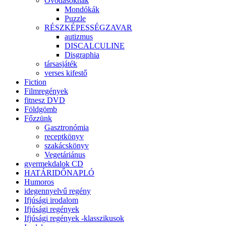
Óvodásoknak
Mondókák
Puzzle
RÉSZKÉPESSÉGZAVAR
autizmus
DISCALCULINE
Disgraphia
társasjáték
verses kifestő
Fiction
Filmregények
fitnesz DVD
Földgömb
Főzzünk
Gasztronómia
receptkönyv
szakácskönyv
Vegetáriánus
gyermekdalok CD
HATÁRIDŐNAPLÓ
Humoros
idegennyelvű regény
Ifjúsági irodalom
Ifjúsági regények
Ifjúsági regények -klasszikusok