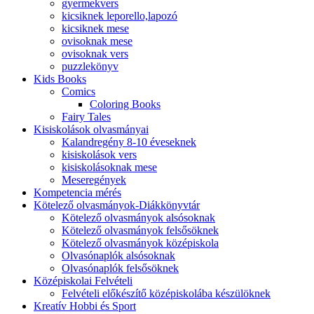
gyermekvers
kicsiknek leporello,lapozó
kicsiknek mese
ovisoknak mese
ovisoknak vers
puzzlekönyv
Kids Books
Comics
Coloring Books
Fairy Tales
Kisiskolások olvasmányai
Kalandregény 8-10 éveseknek
kisiskolások vers
kisiskolásoknak mese
Meseregények
Kompetencia mérés
Kötelező olvasmányok-Diákkönyvtár
Kötelező olvasmányok alsósoknak
Kötelező olvasmányok felsősöknek
Kötelező olvasmányok középiskola
Olvasónaplók alsósoknak
Olvasónaplók felsősöknek
Középiskolai Felvételi
Felvételi előkészítő középiskolába készülöknek
Kreatív Hobbi és Sport