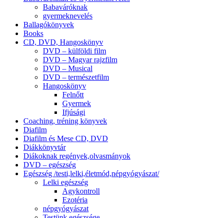
Babaváróknak
gyermeknevelés
Ballagókönyvek
Books
CD, DVD, Hangoskönyv
DVD – külföldi film
DVD – Magyar rajzfilm
DVD – Musical
DVD – természetfilm
Hangoskönyv
Felnőtt
Gyermek
Ifjúsági
Coaching, tréning könyvek
Diafilm
Diafilm és Mese CD, DVD
Diákkönyvtár
Diákoknak regények,olvasmányok
DVD – egészség
Egészség /testi,lelki,életmód,népgyógyászat/
Lelki egészség
Agykontroll
Ezotéria
népgyógyászat
Testünk egészsége