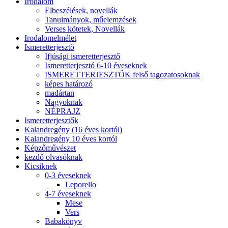
Irodalom
Elbeszélések, novellák
Tanulmányok, műelemzések
Verses kötetek, Novellák
Irodalomelmélet
Ismeretterjesztő
Ifjúsági ismeretterjesztő
Ismeretterjesztó 6-10 éveseknek
ISMERETTERJESZTŐK felső tagozatosoknak
képes határozó
madártan
Nagyoknak
NÉPRAJZ
Ismeretterjesztők
Kalandregény (16 éves kortól)
Kalandregény 10 éves kortól
Képzőművészet
kezdő olvasóknak
Kicsiknek
0-3 éveseknek
Leporello
4-7 éveseknek
Mese
Vers
Babakönyv