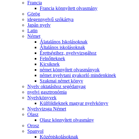
Francia
Francia könnyített olvasmány
Görög
idegennyelvű szókártya
Japán nyelv
Latin
Német
Álatalános Iskolásoknak
Általános iskolásoknak
Érettségihez, nyelvvizsgához
Felnőtteknek
Kicsiknek
német könnyített olvasmányok
német nyelvtani gyakorló mindenkinek
Szakmai német könyv
Nyelv oktatáshoz segédanyag
nyelvi gasztronómia
Nyelvkönyvek
Külföldieknek magyar nyelvkönyv
Nyelvvizsga Német
Olasz
Olasz könnyített olvasmány
Orosz
Spanyol
Középiskolásoknak