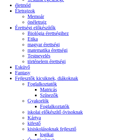
életmód
Életrajzok
Memoár
önéletrajz
Érettségi előkészítők
Biológia érettségihez
Etika
magyar érettségi
matematika érettségi
Testnevelés
történelem érettségi
Esküvő
Fantasy
Fejlesztők kicsiknek, diákoknak
Foglalkoztatók
Matricás
Színezők
Gyakorlók
Foglalkoztatók
iskolai előkészítő óvisoknak
Kártya
kifestő
kisiskolásoknak fejlesztő
logikai