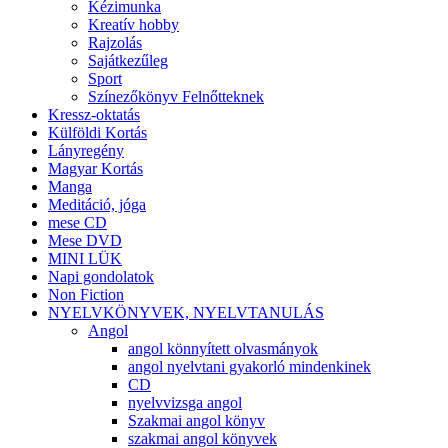
Kézimunka
Kreatív hobby
Rajzolás
Sajátkezűleg
Sport
Színezőkönyv Felnőtteknek
Kressz-oktatás
Külföldi Kortás
Lányregény
Magyar Kortás
Manga
Meditáció, jóga
mese CD
Mese DVD
MINI LÜK
Napi gondolatok
Non Fiction
NYELVKÖNYVEK, NYELVTANULÁS
Angol
angol könnyített olvasmányok
angol nyelvtani gyakorló mindenkinek
CD
nyelvvizsga angol
Szakmai angol könyv
szakmai angol könyvek