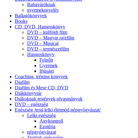
Babaváróknak
gyermeknevelés
Ballagókönyvek
Books
CD, DVD, Hangoskönyv
DVD – külföldi film
DVD – Magyar rajzfilm
DVD – Musical
DVD – természetfilm
Hangoskönyv
Felnőtt
Gyermek
Ifjúsági
Coaching, tréning könyvek
Diafilm
Diafilm és Mese CD, DVD
Diákkönyvtár
Diákoknak regények,olvasmányok
DVD – egészség
Egészség /testi,lelki,életmód,népgyógyászat/
Lelki egészség
Agykontroll
Ezotéria
népgyógyászat
Testünk egészsége