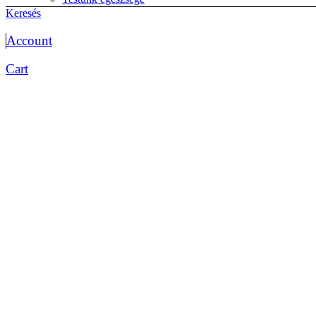
életmód
Keresés
Életrajzok
Memoár
Account
önéletrajz
Érettségi előkészítők
Cart
Biológia érettségihez
Etika
magyar érettségi
matematika érettségi
Testnevelés
történelem érettségi
Esküvő
Fantasy
Fejlesztők kicsiknek, diákoknak
Foglalkoztatók
Matricás
Színezők
Gyakorlók
Foglalkoztatók
iskolai előkészítő óvisoknak
Kártya
kifestő
kisiskolásoknak fejlesztő
logikai