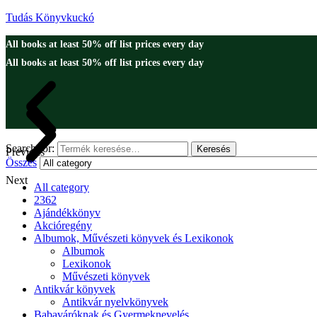
Tudás Könyvkuckó
All books at least 50% off list prices every day
All books at least 50% off list prices every day
Search for:
Keresés
Previous
Összes
Next
All category
2362
Ajándékkönyv
Akcióregény
Albumok, Művészeti könyvek és Lexikonok
Albumok
Lexikonok
Művészeti könyvek
Antikvár könyvek
Antikvár nyelvkönyvek
Babaváróknak és Gyermeknevelés