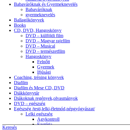
Babaváróknak és Gyermeknevelés
Babaváróknak
gyermeknevelés
Ballagókönyvek
Books
CD, DVD, Hangoskönyv
DVD – külföldi film
DVD – Magyar rajzfilm
DVD – Musical
DVD – természetfilm
Hangoskönyv
Felnőtt
Gyermek
Ifjúsági
Coaching, tréning könyvek
Diafilm
Diafilm és Mese CD, DVD
Diákkönyvtár
Diákoknak regények,olvasmányok
DVD – egészség
Egészség /testi,lelki,életmód,népgyógyászat/
Lelki egészség
Agykontroll
Ezotéria
Keresés
népgyógyászat