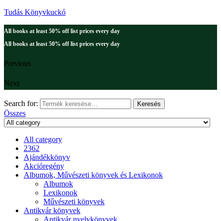
Tudás Könyvkuckó
All books at least 50% off list prices every day
All books at least 50% off list prices every day
Previous
Next
Search for:
Keresés
Összes
All category
2362
Ajándékkönyv
Akcióregény
Albumok, Művészeti könyvek és Lexikonok
Albumok
Lexikonok
Művészeti könyvek
Antikvár könyvek
Antikvár nyelvkönyvek