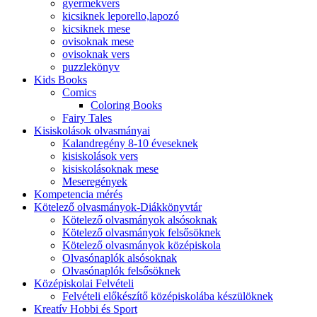
gyermekvers
kicsiknek leporello,lapozó
kicsiknek mese
ovisoknak mese
ovisoknak vers
puzzlekönyv
Kids Books
Comics
Coloring Books
Fairy Tales
Kisiskolások olvasmányai
Kalandregény 8-10 éveseknek
kisiskolások vers
kisiskolásoknak mese
Meseregények
Kompetencia mérés
Kötelező olvasmányok-Diákkönyvtár
Kötelező olvasmányok alsósoknak
Kötelező olvasmányok felsősöknek
Kötelező olvasmányok középiskola
Olvasónaplók alsósoknak
Olvasónaplók felsősöknek
Középiskolai Felvételi
Felvételi előkészítő középiskolába készülöknek
Kreatív Hobbi és Sport