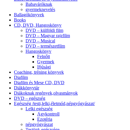
Babaváróknak
gyermeknevelés
Ballagókönyvek
Books
CD, DVD, Hangoskönyv
DVD – külföldi film
DVD – Magyar rajzfilm
DVD – Musical
DVD – természetfilm
Hangoskönyv
Felnőtt
Gyermek
Ifjúsági
Coaching, tréning könyvek
Diafilm
Diafilm és Mese CD, DVD
Diákkönyvtár
Diákoknak regények,olvasmányok
DVD – egészség
Egészség /testi,lelki,életmód,népgyógyászat/
Lelki egészség
Agykontroll
Ezotéria
népgyógyászat
Testünk egészsége