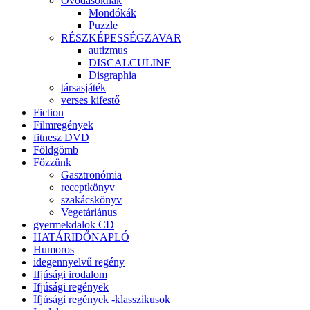
Óvodásoknak
Mondókák
Puzzle
RÉSZKÉPESSÉGZAVAR
autizmus
DISCALCULINE
Disgraphia
társasjáték
verses kifestő
Fiction
Filmregények
fitnesz DVD
Földgömb
Főzzünk
Gasztronómia
receptkönyv
szakácskönyv
Vegetáriánus
gyermekdalok CD
HATÁRIDŐNAPLÓ
Humoros
idegennyelvű regény
Ifjúsági irodalom
Ifjúsági regények
Ifjúsági regények -klasszikusok