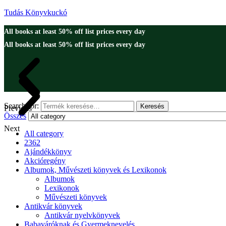
Tudás Könyvkuckó
All books at least 50% off list prices every day
All books at least 50% off list prices every day
Search for:
Keresés
Previous
Összes
Next
All category
2362
Ajándékkönyv
Akcióregény
Albumok, Művészeti könyvek és Lexikonok
Albumok
Lexikonok
Művészeti könyvek
Antikvár könyvek
Antikvár nyelvkönyvek
Babaváróknak és Gyermeknevelés