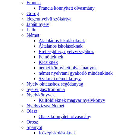
Francia
Francia könnyített olvasmány
Görög
idegennyelvű szókártya
Japán nyelv
Latin
Német
Álatalános Iskolásoknak
Általános iskolásoknak
Érettségihez, nyelvvizsgához
Felnőtteknek
Kicsiknek
német könnyített olvasmányok
német nyelvtani gyakorló mindenkinek
Szakmai német könyv
Nyelv oktatáshoz segédanyag
nyelvi gasztronómia
Nyelvkönyvek
Külföldieknek magyar nyelvkönyv
Nyelvvizsga Német
Olasz
Olasz könnyített olvasmány
Orosz
Spanyol
Középiskolásoknak