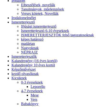
Irodalom
Elbeszélések, novellák
Tanulmányok, műelemzések
Verses kötetek, Novellák
Irodalomelmélet
Ismeretterjesztő
Ifjúsági ismeretterjesztő
Ismeretterjesztó 6-10 éveseknek
ISMERETTERJESZTŐK felső tagozatosoknak
képes határozó
madártan
Nagyoknak
NÉPRAJZ
Ismeretterjesztők
Kalandregény (16 éves kortól)
Kalandregény 10 éves kortól
Képzőművészet
kezdő olvasóknak
Kicsiknek
0-3 éveseknek
Leporello
4-7 éveseknek
Mese
Vers
Babakönyv