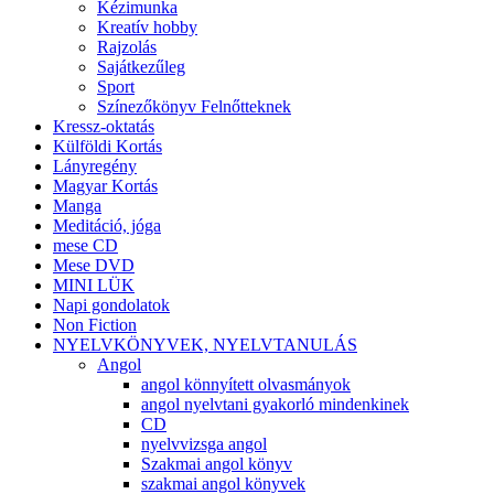
Kézimunka
Kreatív hobby
Rajzolás
Sajátkezűleg
Sport
Színezőkönyv Felnőtteknek
Kressz-oktatás
Külföldi Kortás
Lányregény
Magyar Kortás
Manga
Meditáció, jóga
mese CD
Mese DVD
MINI LÜK
Napi gondolatok
Non Fiction
NYELVKÖNYVEK, NYELVTANULÁS
Angol
angol könnyített olvasmányok
angol nyelvtani gyakorló mindenkinek
CD
nyelvvizsga angol
Szakmai angol könyv
szakmai angol könyvek