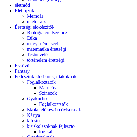
életmód
Életrajzok
Memoár
önéletrajz
Érettségi előkészítők
Biológia érettségihez
Etika
magyar érettségi
matematika érettségi
Testnevelés
történelem érettségi
Esküvő
Fantasy
Fejlesztők kicsiknek, diákoknak
Foglalkoztatók
Matricás
Színezők
Gyakorlók
Foglalkoztatók
iskolai előkészítő óvisoknak
Kártya
kifestő
kisiskolásoknak fejlesztő
logikai