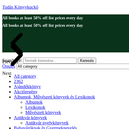
Tudás Könyvkuckó
All books at least 50% off list prices every day
All books at least 50% off list prices every day
Search for:
Keresés
Previous
Összes
Next
All category
2362
Ajándékkönyv
Akcióregény
Albumok, Művészeti könyvek és Lexikonok
Albumok
Lexikonok
Művészeti könyvek
Antikvár könyvek
Antikvár nyelvkönyvek
Babaváróknak és Gyermeknevelés