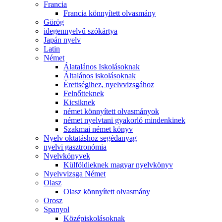
Francia
Francia könnyített olvasmány
Görög
idegennyelvű szókártya
Japán nyelv
Latin
Német
Álatalános Iskolásoknak
Általános iskolásoknak
Érettségihez, nyelvvizsgához
Felnőtteknek
Kicsiknek
német könnyített olvasmányok
német nyelvtani gyakorló mindenkinek
Szakmai német könyv
Nyelv oktatáshoz segédanyag
nyelvi gasztronómia
Nyelvkönyvek
Külföldieknek magyar nyelvkönyv
Nyelvvizsga Német
Olasz
Olasz könnyített olvasmány
Orosz
Spanyol
Középiskolásoknak