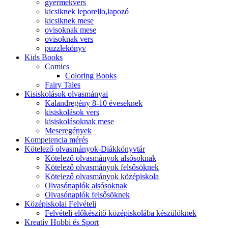
gyermekvers
kicsiknek leporello,lapozó
kicsiknek mese
ovisoknak mese
ovisoknak vers
puzzlekönyv
Kids Books
Comics
Coloring Books
Fairy Tales
Kisiskolások olvasmányai
Kalandregény 8-10 éveseknek
kisiskolások vers
kisiskolásoknak mese
Meseregények
Kompetencia mérés
Kötelező olvasmányok-Diákkönyvtár
Kötelező olvasmányok alsósoknak
Kötelező olvasmányok felsősöknek
Kötelező olvasmányok középiskola
Olvasónaplók alsósoknak
Olvasónaplók felsősöknek
Középiskolai Felvételi
Felvételi előkészítő középiskolába készülöknek
Kreatív Hobbi és Sport