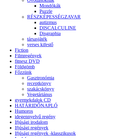
Óvodásoknak
Mondókák
Puzzle
RÉSZKÉPESSÉGZAVAR
autizmus
DISCALCULINE
Disgraphia
társasjáték
verses kifestő
Fiction
Filmregények
fitnesz DVD
Földgömb
Főzzünk
Gasztronómia
receptkönyv
szakácskönyv
Vegetáriánus
gyermekdalok CD
HATÁRIDŐNAPLÓ
Humoros
idegennyelvű regény
Ifjúsági irodalom
Ifjúsági regények
Ifjúsági regények -klasszikusok