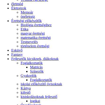
életmód
Életrajzok
Memoár
önéletrajz
Érettségi előkészítők
Biológia érettségihez
Etika
magyar érettségi
matematika érettségi
Testnevelés
történelem érettségi
Esküvő
Fantasy
Fejlesztők kicsiknek, diákoknak
Foglalkoztatók
Matricás
Színezők
Gyakorlók
Foglalkoztatók
iskolai előkészítő óvisoknak
Kártya
kifestő
kisiskolásoknak fejlesztő
logikai