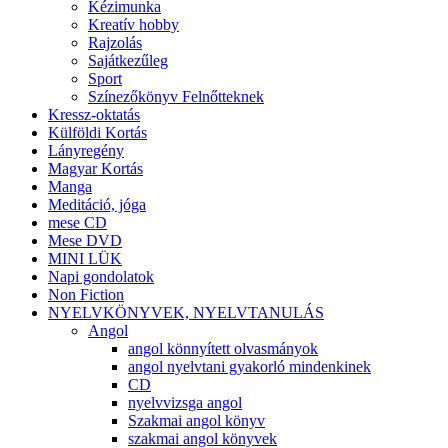
Kézimunka
Kreatív hobby
Rajzolás
Sajátkezűleg
Sport
Színezőkönyv Felnőtteknek
Kressz-oktatás
Külföldi Kortás
Lányregény
Magyar Kortás
Manga
Meditáció, jóga
mese CD
Mese DVD
MINI LÜK
Napi gondolatok
Non Fiction
NYELVKÖNYVEK, NYELVTANULÁS
Angol
angol könnyített olvasmányok
angol nyelvtani gyakorló mindenkinek
CD
nyelvvizsga angol
Szakmai angol könyv
szakmai angol könyvek