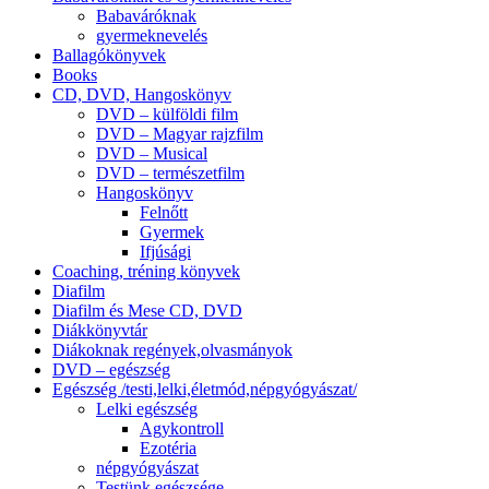
Babaváróknak
gyermeknevelés
Ballagókönyvek
Books
CD, DVD, Hangoskönyv
DVD – külföldi film
DVD – Magyar rajzfilm
DVD – Musical
DVD – természetfilm
Hangoskönyv
Felnőtt
Gyermek
Ifjúsági
Coaching, tréning könyvek
Diafilm
Diafilm és Mese CD, DVD
Diákkönyvtár
Diákoknak regények,olvasmányok
DVD – egészség
Egészség /testi,lelki,életmód,népgyógyászat/
Lelki egészség
Agykontroll
Ezotéria
népgyógyászat
Testünk egészsége