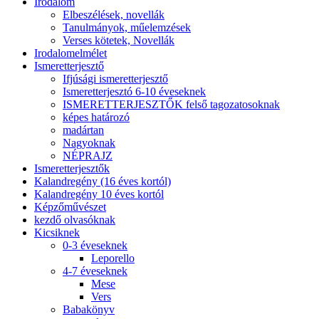
Irodalom
Elbeszélések, novellák
Tanulmányok, műelemzések
Verses kötetek, Novellák
Irodalomelmélet
Ismeretterjesztő
Ifjúsági ismeretterjesztő
Ismeretterjesztó 6-10 éveseknek
ISMERETTERJESZTŐK felső tagozatosoknak
képes határozó
madártan
Nagyoknak
NÉPRAJZ
Ismeretterjesztők
Kalandregény (16 éves kortól)
Kalandregény 10 éves kortól
Képzőművészet
kezdő olvasóknak
Kicsiknek
0-3 éveseknek
Leporello
4-7 éveseknek
Mese
Vers
Babakönyv