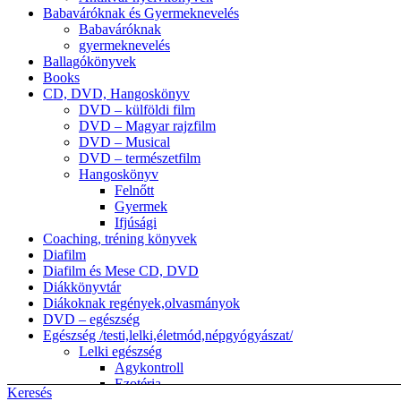
Babaváróknak és Gyermeknevelés
Babaváróknak
gyermeknevelés
Ballagókönyvek
Books
CD, DVD, Hangoskönyv
DVD – külföldi film
DVD – Magyar rajzfilm
DVD – Musical
DVD – természetfilm
Hangoskönyv
Felnőtt
Gyermek
Ifjúsági
Coaching, tréning könyvek
Diafilm
Diafilm és Mese CD, DVD
Diákkönyvtár
Diákoknak regények,olvasmányok
DVD – egészség
Egészség /testi,lelki,életmód,népgyógyászat/
Lelki egészség
Agykontroll
Ezotéria
Keresés
népgyógyászat