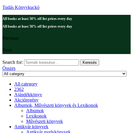
Tudás Könyvkuckó
All books at least 50% off list prices every day
All books at least 50% off list prices every day
Previous
Next
Search for:
Keresés
Összes
All category
2362
Ajándékkönyv
Akcióregény
Albumok, Művészeti könyvek és Lexikonok
Albumok
Lexikonok
Művészeti könyvek
Antikvár könyvek
Antikvár nyelvkönyvek