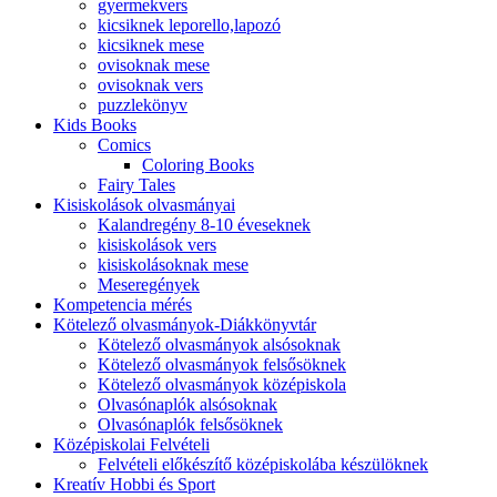
gyermekvers
kicsiknek leporello,lapozó
kicsiknek mese
ovisoknak mese
ovisoknak vers
puzzlekönyv
Kids Books
Comics
Coloring Books
Fairy Tales
Kisiskolások olvasmányai
Kalandregény 8-10 éveseknek
kisiskolások vers
kisiskolásoknak mese
Meseregények
Kompetencia mérés
Kötelező olvasmányok-Diákkönyvtár
Kötelező olvasmányok alsósoknak
Kötelező olvasmányok felsősöknek
Kötelező olvasmányok középiskola
Olvasónaplók alsósoknak
Olvasónaplók felsősöknek
Középiskolai Felvételi
Felvételi előkészítő középiskolába készülöknek
Kreatív Hobbi és Sport