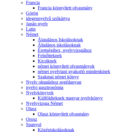
Francia
Francia könnyített olvasmány
Görög
idegennyelvű szókártya
Japán nyelv
Latin
Német
Álatalános Iskolásoknak
Általános iskolásoknak
Érettségihez, nyelvvizsgához
Felnőtteknek
Kicsiknek
német könnyített olvasmányok
német nyelvtani gyakorló mindenkinek
Szakmai német könyv
Nyelv oktatáshoz segédanyag
nyelvi gasztronómia
Nyelvkönyvek
Külföldieknek magyar nyelvkönyv
Nyelvvizsga Német
Olasz
Olasz könnyített olvasmány
Orosz
Spanyol
Középiskolásoknak