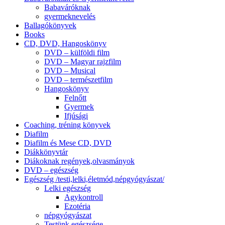
Babaváróknak
gyermeknevelés
Ballagókönyvek
Books
CD, DVD, Hangoskönyv
DVD – külföldi film
DVD – Magyar rajzfilm
DVD – Musical
DVD – természetfilm
Hangoskönyv
Felnőtt
Gyermek
Ifjúsági
Coaching, tréning könyvek
Diafilm
Diafilm és Mese CD, DVD
Diákkönyvtár
Diákoknak regények,olvasmányok
DVD – egészség
Egészség /testi,lelki,életmód,népgyógyászat/
Lelki egészség
Agykontroll
Ezotéria
népgyógyászat
Testünk egészsége