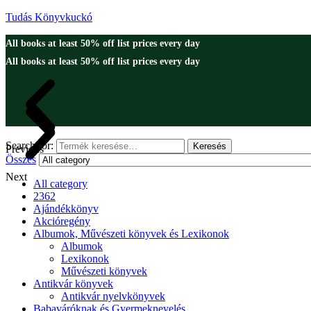
Tudás Könyvkuckó
All books at least 50% off list prices every day
All books at least 50% off list prices every day
Search for:
Keresés
Previous
Összes
Next
All category
2362
Ajándékkönyv
Akcióregény
Albumok, Művészeti könyvek és Lexikonok
Albumok
Lexikonok
Művészeti könyvek
Antikvár könyvek
Antikvár nyelvkönyvek
Babaváróknak és Gyermeknevelés