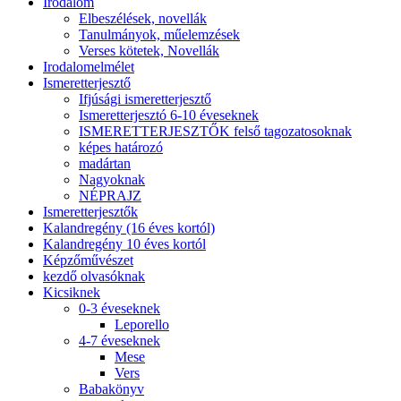
Irodalom
Elbeszélések, novellák
Tanulmányok, műelemzések
Verses kötetek, Novellák
Irodalomelmélet
Ismeretterjesztő
Ifjúsági ismeretterjesztő
Ismeretterjesztó 6-10 éveseknek
ISMERETTERJESZTŐK felső tagozatosoknak
képes határozó
madártan
Nagyoknak
NÉPRAJZ
Ismeretterjesztők
Kalandregény (16 éves kortól)
Kalandregény 10 éves kortól
Képzőművészet
kezdő olvasóknak
Kicsiknek
0-3 éveseknek
Leporello
4-7 éveseknek
Mese
Vers
Babakönyv