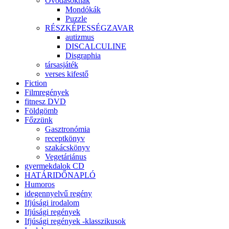
Óvodásoknak
Mondókák
Puzzle
RÉSZKÉPESSÉGZAVAR
autizmus
DISCALCULINE
Disgraphia
társasjáték
verses kifestő
Fiction
Filmregények
fitnesz DVD
Földgömb
Főzzünk
Gasztronómia
receptkönyv
szakácskönyv
Vegetáriánus
gyermekdalok CD
HATÁRIDŐNAPLÓ
Humoros
idegennyelvű regény
Ifjúsági irodalom
Ifjúsági regények
Ifjúsági regények -klasszikusok