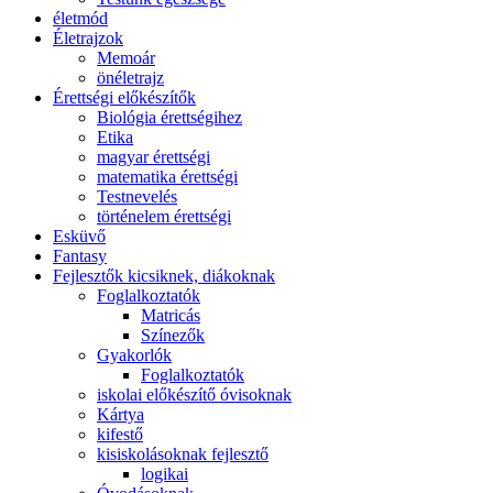
életmód
Életrajzok
Memoár
önéletrajz
Érettségi előkészítők
Biológia érettségihez
Etika
magyar érettségi
matematika érettségi
Testnevelés
történelem érettségi
Esküvő
Fantasy
Fejlesztők kicsiknek, diákoknak
Foglalkoztatók
Matricás
Színezők
Gyakorlók
Foglalkoztatók
iskolai előkészítő óvisoknak
Kártya
kifestő
kisiskolásoknak fejlesztő
logikai