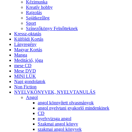
Kézimunka
Kreatív hobby
Rajzolás
Sajátkezűleg
Sport
Színezőkönyv Felnőtteknek
Kressz-oktatás
Külföldi Kortás
Lányregény
Magyar Kortás
Manga
Meditáció, jóga
mese CD
Mese DVD
MINI LÜK
Napi gondolatok
Non Fiction
NYELVKÖNYVEK, NYELVTANULÁS
Angol
angol könnyített olvasmányok
angol nyelvtani gyakorló mindenkinek
CD
nyelvvizsga angol
Szakmai angol könyv
szakmai angol könyvek