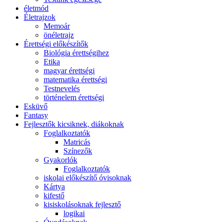
életmód
Életrajzok
Memoár
önéletrajz
Érettségi előkészítők
Biológia érettségihez
Etika
magyar érettségi
matematika érettségi
Testnevelés
történelem érettségi
Esküvő
Fantasy
Fejlesztők kicsiknek, diákoknak
Foglalkoztatók
Matricás
Színezők
Gyakorlók
Foglalkoztatók
iskolai előkészítő óvisoknak
Kártya
kifestő
kisiskolásoknak fejlesztő
logikai