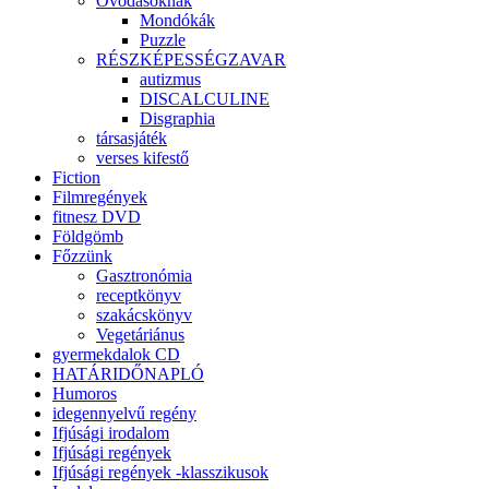
Óvodásoknak
Mondókák
Puzzle
RÉSZKÉPESSÉGZAVAR
autizmus
DISCALCULINE
Disgraphia
társasjáték
verses kifestő
Fiction
Filmregények
fitnesz DVD
Földgömb
Főzzünk
Gasztronómia
receptkönyv
szakácskönyv
Vegetáriánus
gyermekdalok CD
HATÁRIDŐNAPLÓ
Humoros
idegennyelvű regény
Ifjúsági irodalom
Ifjúsági regények
Ifjúsági regények -klasszikusok