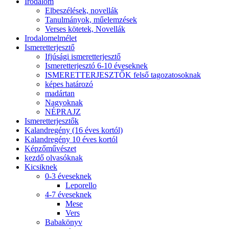
Irodalom
Elbeszélések, novellák
Tanulmányok, műelemzések
Verses kötetek, Novellák
Irodalomelmélet
Ismeretterjesztő
Ifjúsági ismeretterjesztő
Ismeretterjesztó 6-10 éveseknek
ISMERETTERJESZTŐK felső tagozatosoknak
képes határozó
madártan
Nagyoknak
NÉPRAJZ
Ismeretterjesztők
Kalandregény (16 éves kortól)
Kalandregény 10 éves kortól
Képzőművészet
kezdő olvasóknak
Kicsiknek
0-3 éveseknek
Leporello
4-7 éveseknek
Mese
Vers
Babakönyv