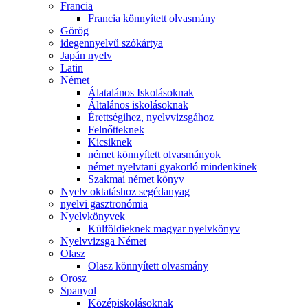
Francia
Francia könnyített olvasmány
Görög
idegennyelvű szókártya
Japán nyelv
Latin
Német
Álatalános Iskolásoknak
Általános iskolásoknak
Érettségihez, nyelvvizsgához
Felnőtteknek
Kicsiknek
német könnyített olvasmányok
német nyelvtani gyakorló mindenkinek
Szakmai német könyv
Nyelv oktatáshoz segédanyag
nyelvi gasztronómia
Nyelvkönyvek
Külföldieknek magyar nyelvkönyv
Nyelvvizsga Német
Olasz
Olasz könnyített olvasmány
Orosz
Spanyol
Középiskolásoknak