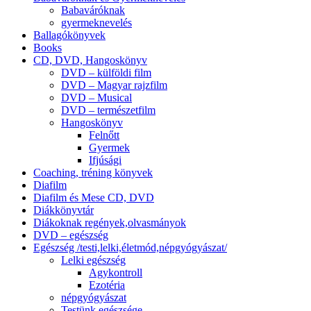
Babaváróknak
gyermeknevelés
Ballagókönyvek
Books
CD, DVD, Hangoskönyv
DVD – külföldi film
DVD – Magyar rajzfilm
DVD – Musical
DVD – természetfilm
Hangoskönyv
Felnőtt
Gyermek
Ifjúsági
Coaching, tréning könyvek
Diafilm
Diafilm és Mese CD, DVD
Diákkönyvtár
Diákoknak regények,olvasmányok
DVD – egészség
Egészség /testi,lelki,életmód,népgyógyászat/
Lelki egészség
Agykontroll
Ezotéria
népgyógyászat
Testünk egészsége