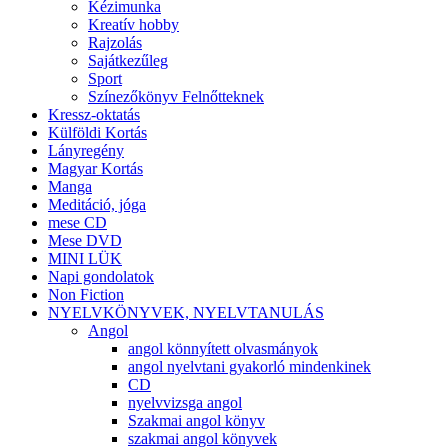
Kézimunka
Kreatív hobby
Rajzolás
Sajátkezűleg
Sport
Színezőkönyv Felnőtteknek
Kressz-oktatás
Külföldi Kortás
Lányregény
Magyar Kortás
Manga
Meditáció, jóga
mese CD
Mese DVD
MINI LÜK
Napi gondolatok
Non Fiction
NYELVKÖNYVEK, NYELVTANULÁS
Angol
angol könnyített olvasmányok
angol nyelvtani gyakorló mindenkinek
CD
nyelvvizsga angol
Szakmai angol könyv
szakmai angol könyvek