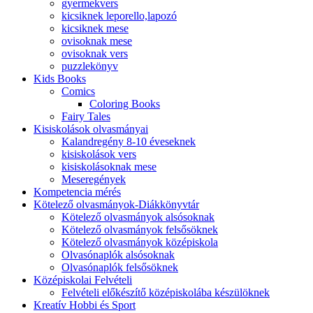
gyermekvers
kicsiknek leporello,lapozó
kicsiknek mese
ovisoknak mese
ovisoknak vers
puzzlekönyv
Kids Books
Comics
Coloring Books
Fairy Tales
Kisiskolások olvasmányai
Kalandregény 8-10 éveseknek
kisiskolások vers
kisiskolásoknak mese
Meseregények
Kompetencia mérés
Kötelező olvasmányok-Diákkönyvtár
Kötelező olvasmányok alsósoknak
Kötelező olvasmányok felsősöknek
Kötelező olvasmányok középiskola
Olvasónaplók alsósoknak
Olvasónaplók felsősöknek
Középiskolai Felvételi
Felvételi előkészítő középiskolába készülöknek
Kreatív Hobbi és Sport