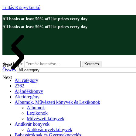
Tudás Könyvkuckó
All books at least 50% off list prices every day
All books at least 50% off list prices every day
Search for:
Keresés
Previous
Összes
Next
All category
2362
Ajándékkönyv
Akcióregény
Albumok, Művészeti könyvek és Lexikonok
Albumok
Lexikonok
Művészeti könyvek
Antikvár könyvek
Antikvár nyelvkönyvek
Babaváróknak és Gyermeknevelés