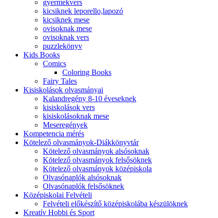
gyermekvers
kicsiknek leporello,lapozó
kicsiknek mese
ovisoknak mese
ovisoknak vers
puzzlekönyv
Kids Books
Comics
Coloring Books
Fairy Tales
Kisiskolások olvasmányai
Kalandregény 8-10 éveseknek
kisiskolások vers
kisiskolásoknak mese
Meseregények
Kompetencia mérés
Kötelező olvasmányok-Diákkönyvtár
Kötelező olvasmányok alsósoknak
Kötelező olvasmányok felsősöknek
Kötelező olvasmányok középiskola
Olvasónaplók alsósoknak
Olvasónaplók felsősöknek
Középiskolai Felvételi
Felvételi előkészítő középiskolába készülöknek
Kreatív Hobbi és Sport