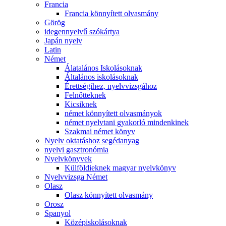
Francia
Francia könnyített olvasmány
Görög
idegennyelvű szókártya
Japán nyelv
Latin
Német
Álatalános Iskolásoknak
Általános iskolásoknak
Érettségihez, nyelvvizsgához
Felnőtteknek
Kicsiknek
német könnyített olvasmányok
német nyelvtani gyakorló mindenkinek
Szakmai német könyv
Nyelv oktatáshoz segédanyag
nyelvi gasztronómia
Nyelvkönyvek
Külföldieknek magyar nyelvkönyv
Nyelvvizsga Német
Olasz
Olasz könnyített olvasmány
Orosz
Spanyol
Középiskolásoknak