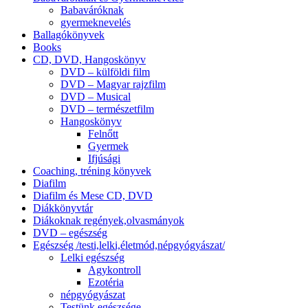
Babaváróknak
gyermeknevelés
Ballagókönyvek
Books
CD, DVD, Hangoskönyv
DVD – külföldi film
DVD – Magyar rajzfilm
DVD – Musical
DVD – természetfilm
Hangoskönyv
Felnőtt
Gyermek
Ifjúsági
Coaching, tréning könyvek
Diafilm
Diafilm és Mese CD, DVD
Diákkönyvtár
Diákoknak regények,olvasmányok
DVD – egészség
Egészség /testi,lelki,életmód,népgyógyászat/
Lelki egészség
Agykontroll
Ezotéria
népgyógyászat
Testünk egészsége