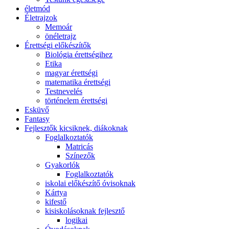
életmód
Életrajzok
Memoár
önéletrajz
Érettségi előkészítők
Biológia érettségihez
Etika
magyar érettségi
matematika érettségi
Testnevelés
történelem érettségi
Esküvő
Fantasy
Fejlesztők kicsiknek, diákoknak
Foglalkoztatók
Matricás
Színezők
Gyakorlók
Foglalkoztatók
iskolai előkészítő óvisoknak
Kártya
kifestő
kisiskolásoknak fejlesztő
logikai