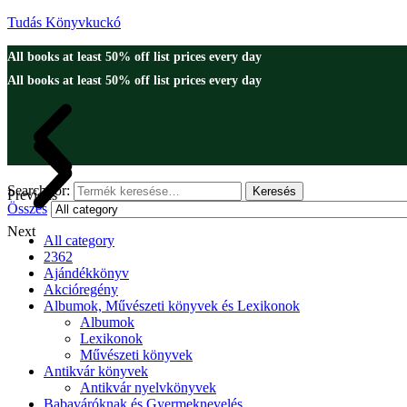
Tudás Könyvkuckó
All books at least 50% off list prices every day
All books at least 50% off list prices every day
Search for:
Keresés
Previous
Összes
Next
All category
2362
Ajándékkönyv
Akcióregény
Albumok, Művészeti könyvek és Lexikonok
Albumok
Lexikonok
Művészeti könyvek
Antikvár könyvek
Antikvár nyelvkönyvek
Babaváróknak és Gyermeknevelés