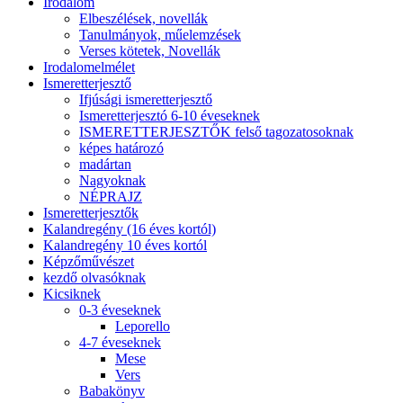
Irodalom
Elbeszélések, novellák
Tanulmányok, műelemzések
Verses kötetek, Novellák
Irodalomelmélet
Ismeretterjesztő
Ifjúsági ismeretterjesztő
Ismeretterjesztó 6-10 éveseknek
ISMERETTERJESZTŐK felső tagozatosoknak
képes határozó
madártan
Nagyoknak
NÉPRAJZ
Ismeretterjesztők
Kalandregény (16 éves kortól)
Kalandregény 10 éves kortól
Képzőművészet
kezdő olvasóknak
Kicsiknek
0-3 éveseknek
Leporello
4-7 éveseknek
Mese
Vers
Babakönyv