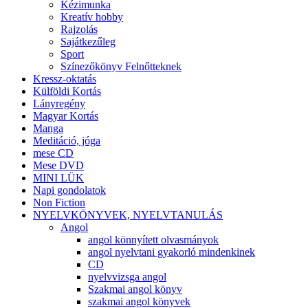
Kézimunka
Kreatív hobby
Rajzolás
Sajátkezűleg
Sport
Színezőkönyv Felnőtteknek
Kressz-oktatás
Külföldi Kortás
Lányregény
Magyar Kortás
Manga
Meditáció, jóga
mese CD
Mese DVD
MINI LÜK
Napi gondolatok
Non Fiction
NYELVKÖNYVEK, NYELVTANULÁS
Angol
angol könnyített olvasmányok
angol nyelvtani gyakorló mindenkinek
CD
nyelvvizsga angol
Szakmai angol könyv
szakmai angol könyvek