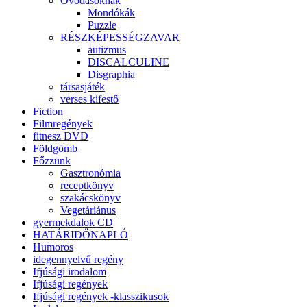
Óvodásoknak
Mondókák
Puzzle
RÉSZKÉPESSÉGZAVAR
autizmus
DISCALCULINE
Disgraphia
társasjáték
verses kifestő
Fiction
Filmregények
fitnesz DVD
Földgömb
Főzzünk
Gasztronómia
receptkönyv
szakácskönyv
Vegetáriánus
gyermekdalok CD
HATÁRIDŐNAPLÓ
Humoros
idegennyelvű regény
Ifjúsági irodalom
Ifjúsági regények
Ifjúsági regények -klasszikusok