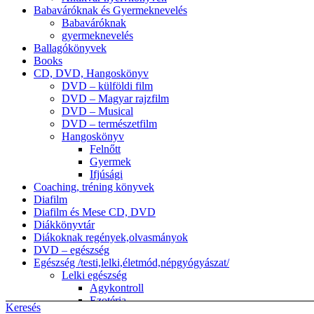
Babaváróknak és Gyermeknevelés
Babaváróknak
gyermeknevelés
Ballagókönyvek
Books
CD, DVD, Hangoskönyv
DVD – külföldi film
DVD – Magyar rajzfilm
DVD – Musical
DVD – természetfilm
Hangoskönyv
Felnőtt
Gyermek
Ifjúsági
Coaching, tréning könyvek
Diafilm
Diafilm és Mese CD, DVD
Diákkönyvtár
Diákoknak regények,olvasmányok
DVD – egészség
Egészség /testi,lelki,életmód,népgyógyászat/
Lelki egészség
Agykontroll
Ezotéria
Keresés
népgyógyászat