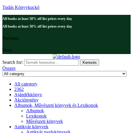
Tudás Könyvkuckó
All books at least 50% off list prices every day
All books at least 50% off list prices every day
Previous
Next
Search for:
Keresés
Összes
All category
2362
Ajándékkönyv
Akcióregény
Albumok, Művészeti könyvek és Lexikonok
Albumok
Lexikonok
Művészeti könyvek
Antikvár könyvek
Antikvár nyelvkönyvek