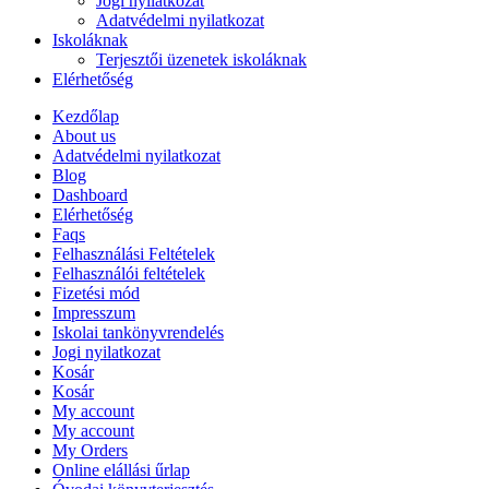
Jogi nyilatkozat
Adatvédelmi nyilatkozat
Iskoláknak
Terjesztői üzenetek iskoláknak
Elérhetőség
Kezdőlap
About us
Adatvédelmi nyilatkozat
Blog
Dashboard
Elérhetőség
Faqs
Felhasználási Feltételek
Felhasználói feltételek
Fizetési mód
Impresszum
Iskolai tankönyvrendelés
Jogi nyilatkozat
Kosár
Kosár
My account
My account
My Orders
Online elállási űrlap