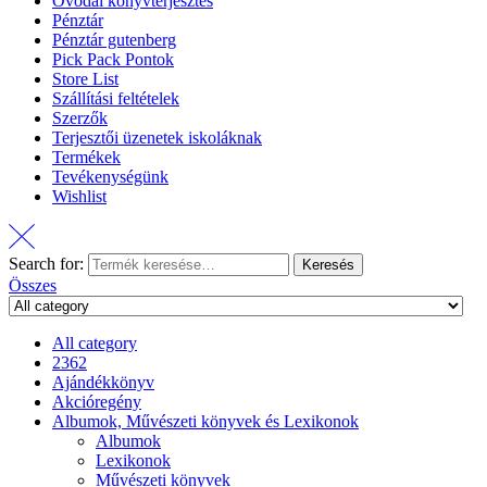
Óvodai könyvterjesztés
Pénztár
Pénztár gutenberg
Pick Pack Pontok
Store List
Szállítási feltételek
Szerzők
Terjesztői üzenetek iskoláknak
Termékek
Tevékenységünk
Wishlist
Search for:
Keresés
Összes
All category
2362
Ajándékkönyv
Akcióregény
Albumok, Művészeti könyvek és Lexikonok
Albumok
Lexikonok
Művészeti könyvek