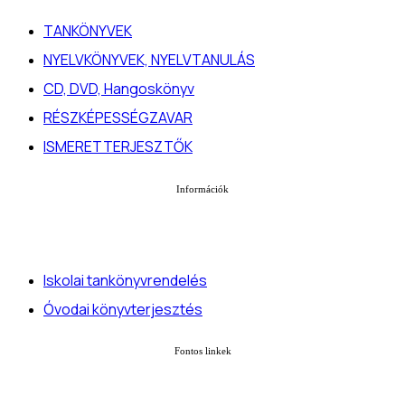
TANKÖNYVEK
NYELVKÖNYVEK, NYELVTANULÁS
CD, DVD, Hangoskönyv
RÉSZKÉPESSÉGZAVAR
ISMERETTERJESZTŐK
Információk
Iskolai tankönyvrendelés
Óvodai könyvterjesztés
Fontos linkek