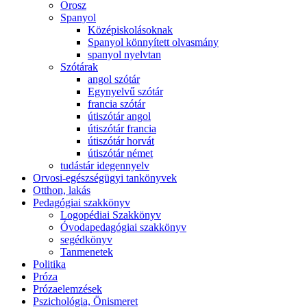
Orosz
Spanyol
Középiskolásoknak
Spanyol könnyített olvasmány
spanyol nyelvtan
Szótárak
angol szótár
Egynyelvű szótár
francia szótár
útiszótár angol
útiszótár francia
útiszótár horvát
útiszótár német
tudástár idegennyelv
Orvosi-egészségügyi tankönyvek
Otthon, lakás
Pedagógiai szakkönyv
Logopédiai Szakkönyv
Óvodapedagógiai szakkönyv
segédkönyv
Tanmenetek
Politika
Próza
Prózaelemzések
Pszichológia, Önismeret