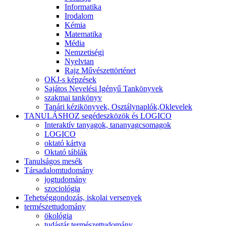
Informatika
Irodalom
Kémia
Matematika
Média
Nemzetiségi
Nyelvtan
Rajz Művészettörténet
OKJ-s képzések
Sajátos Nevelési Igényű Tankönyvek
szakmai tankönyv
Tanári kézikönyvek, Osztálynaplók,Oklevelek
TANULÁSHOZ segédeszközök és LOGICO
Interaktív tanyagok, tananyagcsomagok
LOGICO
oktató kártya
Oktató táblák
Tanulságos mesék
Társadalomtudomány
jogtudomány
szociológia
Tehetséggondozás, iskolai versenyek
természettudomány
ökológia
tudástár természettudomány