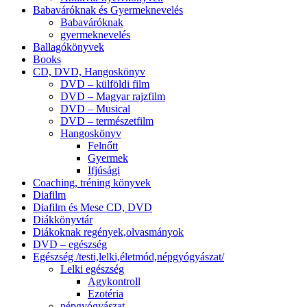
Babaváróknak és Gyermeknevelés
Babaváróknak
gyermeknevelés
Ballagókönyvek
Books
CD, DVD, Hangoskönyv
DVD – külföldi film
DVD – Magyar rajzfilm
DVD – Musical
DVD – természetfilm
Hangoskönyv
Felnőtt
Gyermek
Ifjúsági
Coaching, tréning könyvek
Diafilm
Diafilm és Mese CD, DVD
Diákkönyvtár
Diákoknak regények,olvasmányok
DVD – egészség
Egészség /testi,lelki,életmód,népgyógyászat/
Lelki egészség
Agykontroll
Ezotéria
népgyógyászat