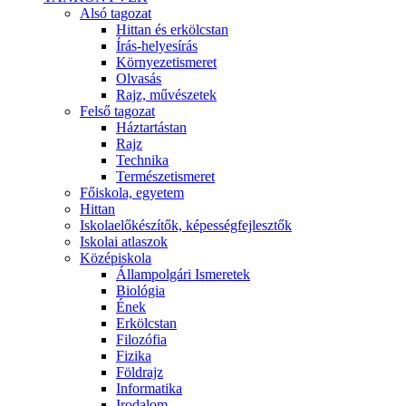
Alsó tagozat
Hittan és erkölcstan
Írás-helyesírás
Környezetismeret
Olvasás
Rajz, művészetek
Felső tagozat
Háztartástan
Rajz
Technika
Természetismeret
Főiskola, egyetem
Hittan
Iskolaelőkészítők, képességfejlesztők
Iskolai atlaszok
Középiskola
Állampolgári Ismeretek
Biológia
Ének
Erkölcstan
Filozófia
Fizika
Földrajz
Informatika
Irodalom