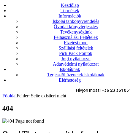
Kezdőlap
Termékek
Információk
Iskolai tankönyvrendelés
Óvodai könyvterjesztés
Tevékenységünk
Felhasználási Feltételek
Fizetési mód
Szállítási feltételek
Pick Pack Pontok
Jogi nyilatkozat
Adatvédelmi nyilatkozat
Iskoláknak
Terjesztői üzenetek iskoláknak
Elérhetőség
Hívjon most!
+36 23 361 051
Főoldal
Fehler: Seite existiert nicht
404