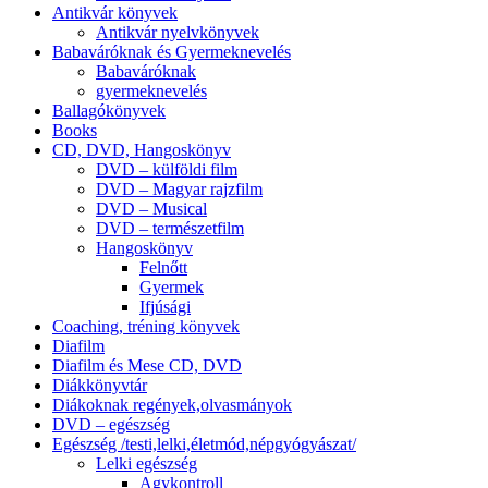
Antikvár könyvek
Antikvár nyelvkönyvek
Babaváróknak és Gyermeknevelés
Babaváróknak
gyermeknevelés
Ballagókönyvek
Books
CD, DVD, Hangoskönyv
DVD – külföldi film
DVD – Magyar rajzfilm
DVD – Musical
DVD – természetfilm
Hangoskönyv
Felnőtt
Gyermek
Ifjúsági
Coaching, tréning könyvek
Diafilm
Diafilm és Mese CD, DVD
Diákkönyvtár
Diákoknak regények,olvasmányok
DVD – egészség
Egészség /testi,lelki,életmód,népgyógyászat/
Lelki egészség
Agykontroll