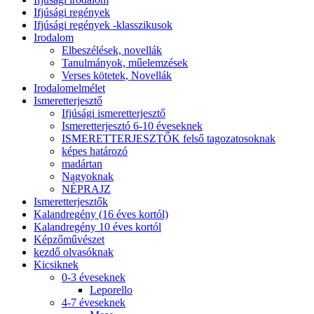
Ifjúsági regények
Ifjúsági regények -klasszikusok
Irodalom
Elbeszélések, novellák
Tanulmányok, műelemzések
Verses kötetek, Novellák
Irodalomelmélet
Ismeretterjesztő
Ifjúsági ismeretterjesztő
Ismeretterjesztó 6-10 éveseknek
ISMERETTERJESZTŐK felső tagozatosoknak
képes határozó
madártan
Nagyoknak
NÉPRAJZ
Ismeretterjesztők
Kalandregény (16 éves kortól)
Kalandregény 10 éves kortól
Képzőművészet
kezdő olvasóknak
Kicsiknek
0-3 éveseknek
Leporello
4-7 éveseknek