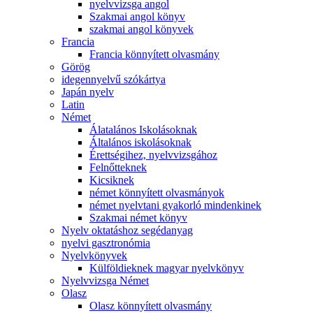
nyelvvizsga angol
Szakmai angol könyv
szakmai angol könyvek
Francia
Francia könnyített olvasmány
Görög
idegennyelvű szókártya
Japán nyelv
Latin
Német
Álatalános Iskolásoknak
Általános iskolásoknak
Érettségihez, nyelvvizsgához
Felnőtteknek
Kicsiknek
német könnyített olvasmányok
német nyelvtani gyakorló mindenkinek
Szakmai német könyv
Nyelv oktatáshoz segédanyag
nyelvi gasztronómia
Nyelvkönyvek
Külföldieknek magyar nyelvkönyv
Nyelvvizsga Német
Olasz
Olasz könnyített olvasmány