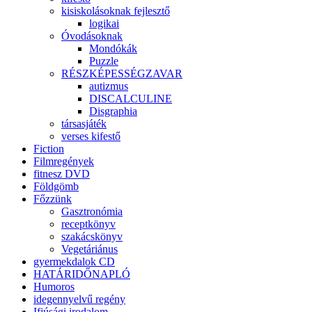
kisiskolásoknak fejlesztő
logikai
Óvodásoknak
Mondókák
Puzzle
RÉSZKÉPESSÉGZAVAR
autizmus
DISCALCULINE
Disgraphia
társasjáték
verses kifestő
Fiction
Filmregények
fitnesz DVD
Földgömb
Főzzünk
Gasztronómia
receptkönyv
szakácskönyv
Vegetáriánus
gyermekdalok CD
HATÁRIDŐNAPLÓ
Humoros
idegennyelvű regény
Ifjúsági irodalom