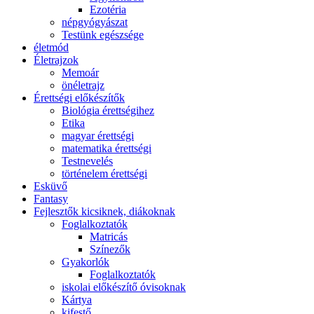
Ezotéria
népgyógyászat
Testünk egészsége
életmód
Életrajzok
Memoár
önéletrajz
Érettségi előkészítők
Biológia érettségihez
Etika
magyar érettségi
matematika érettségi
Testnevelés
történelem érettségi
Esküvő
Fantasy
Fejlesztők kicsiknek, diákoknak
Foglalkoztatók
Matricás
Színezők
Gyakorlók
Foglalkoztatók
iskolai előkészítő óvisoknak
Kártya
kifestő