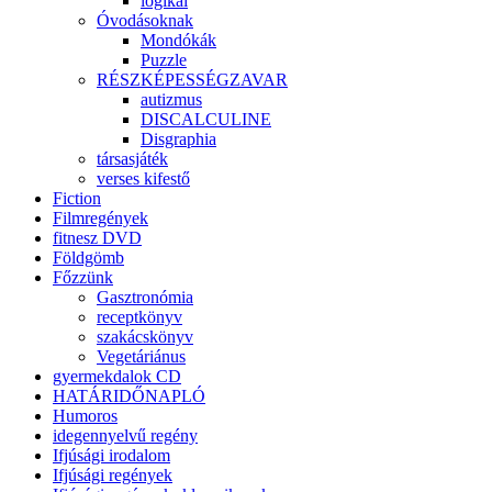
logikai
Óvodásoknak
Mondókák
Puzzle
RÉSZKÉPESSÉGZAVAR
autizmus
DISCALCULINE
Disgraphia
társasjáték
verses kifestő
Fiction
Filmregények
fitnesz DVD
Földgömb
Főzzünk
Gasztronómia
receptkönyv
szakácskönyv
Vegetáriánus
gyermekdalok CD
HATÁRIDŐNAPLÓ
Humoros
idegennyelvű regény
Ifjúsági irodalom
Ifjúsági regények