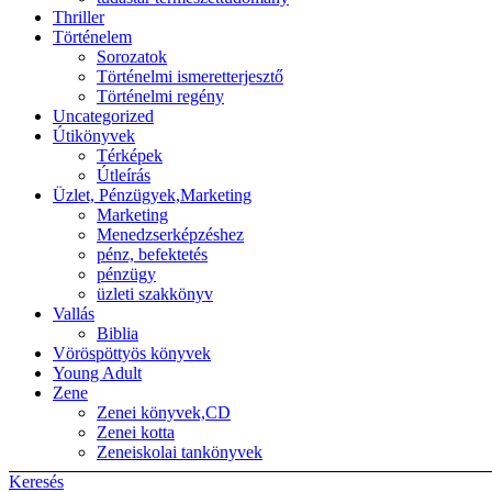
Thriller
Történelem
Sorozatok
Történelmi ismeretterjesztő
Történelmi regény
Uncategorized
Útikönyvek
Térképek
Útleírás
Üzlet, Pénzügyek,Marketing
Marketing
Menedzserképzéshez
pénz, befektetés
pénzügy
üzleti szakkönyv
Vallás
Biblia
Vöröspöttyös könyvek
Young Adult
Zene
Zenei könyvek,CD
Zenei kotta
Zeneiskolai tankönyvek
Keresés
Back to top