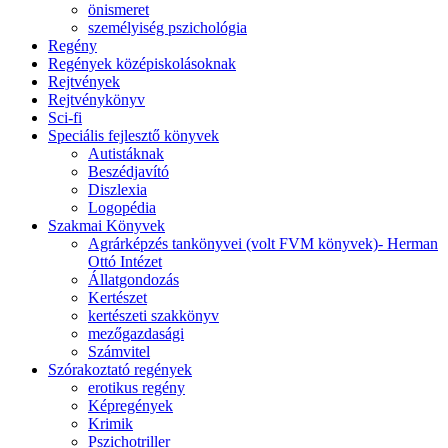
önismeret
személyiség pszichológia
Regény
Regények középiskolásoknak
Rejtvények
Rejtvénykönyv
Sci-fi
Speciális fejlesztő könyvek
Autistáknak
Beszédjavító
Diszlexia
Logopédia
Szakmai Könyvek
Agrárképzés tankönyvei (volt FVM könyvek)- Herman
Ottó Intézet
Állatgondozás
Kertészet
kertészeti szakkönyv
mezőgazdasági
Számvitel
Szórakoztató regények
erotikus regény
Képregények
Krimik
Pszichotriller