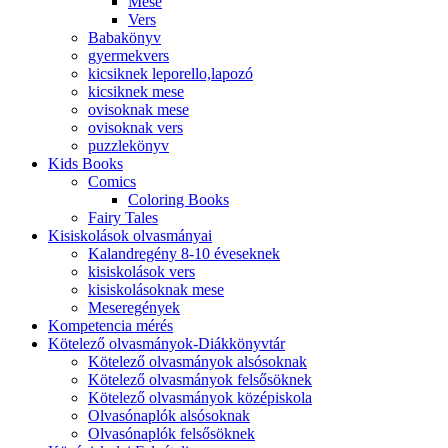
Mese
Vers
Babakönyv
gyermekvers
kicsiknek leporello,lapozó
kicsiknek mese
ovisoknak mese
ovisoknak vers
puzzlekönyv
Kids Books
Comics
Coloring Books
Fairy Tales
Kisiskolások olvasmányai
Kalandregény 8-10 éveseknek
kisiskolások vers
kisiskolásoknak mese
Meseregények
Kompetencia mérés
Kötelező olvasmányok-Diákkönyvtár
Kötelező olvasmányok alsósoknak
Kötelező olvasmányok felsősöknek
Kötelező olvasmányok középiskola
Olvasónaplók alsósoknak
Olvasónaplók felsősöknek