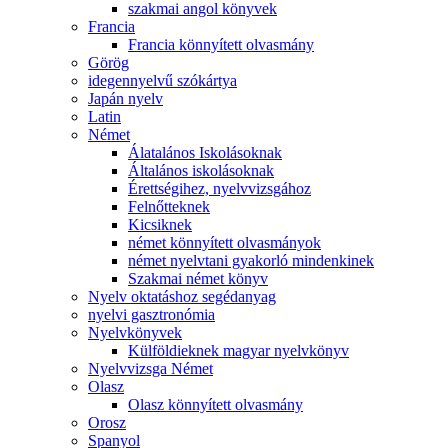
szakmai angol könyvek
Francia
Francia könnyített olvasmány
Görög
idegennyelvű szókártya
Japán nyelv
Latin
Német
Álatalános Iskolásoknak
Általános iskolásoknak
Érettségihez, nyelvvizsgához
Felnőtteknek
Kicsiknek
német könnyített olvasmányok
német nyelvtani gyakorló mindenkinek
Szakmai német könyv
Nyelv oktatáshoz segédanyag
nyelvi gasztronómia
Nyelvkönyvek
Külföldieknek magyar nyelvkönyv
Nyelvvizsga Német
Olasz
Olasz könnyített olvasmány
Orosz
Spanyol