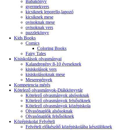
Babakönyv
gyermekvers
kicsiknek leporello,lapozó
kicsiknek mese
ovisoknak mese
ovisoknak vers
puzzlekönyv
Kids Books
Comics
Coloring Books
Fairy Tales
Kisiskolások olvasmányai
Kalandregény 8-10 éveseknek
kisiskolások vers
kisiskolásoknak mese
Meseregények
Kompetencia mérés
Kötelező olvasmányok-Diákkönyvtár
Kötelező olvasmányok alsósoknak
Kötelező olvasmányok felsősöknek
Kötelező olvasmányok középiskola
Olvasónaplók alsósoknak
Olvasónaplók felsősöknek
Középiskolai Felvételi
Felvételi előkészítő középiskolába készülöknek