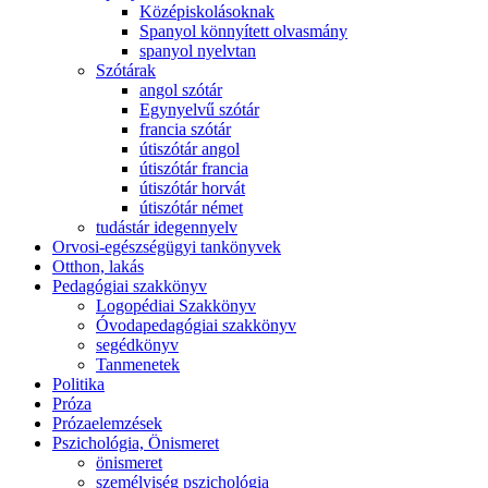
Középiskolásoknak
Spanyol könnyített olvasmány
spanyol nyelvtan
Szótárak
angol szótár
Egynyelvű szótár
francia szótár
útiszótár angol
útiszótár francia
útiszótár horvát
útiszótár német
tudástár idegennyelv
Orvosi-egészségügyi tankönyvek
Otthon, lakás
Pedagógiai szakkönyv
Logopédiai Szakkönyv
Óvodapedagógiai szakkönyv
segédkönyv
Tanmenetek
Politika
Próza
Prózaelemzések
Pszichológia, Önismeret
önismeret
személyiség pszichológia