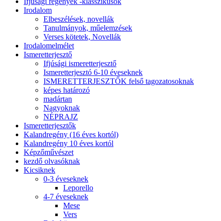
Ifjúsági regények -klasszikusok
Irodalom
Elbeszélések, novellák
Tanulmányok, műelemzések
Verses kötetek, Novellák
Irodalomelmélet
Ismeretterjesztő
Ifjúsági ismeretterjesztő
Ismeretterjesztó 6-10 éveseknek
ISMERETTERJESZTŐK felső tagozatosoknak
képes határozó
madártan
Nagyoknak
NÉPRAJZ
Ismeretterjesztők
Kalandregény (16 éves kortól)
Kalandregény 10 éves kortól
Képzőművészet
kezdő olvasóknak
Kicsiknek
0-3 éveseknek
Leporello
4-7 éveseknek
Mese
Vers