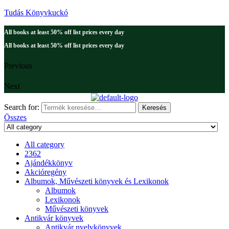
Tudás Könyvkuckó
All books at least 50% off list prices every day
All books at least 50% off list prices every day
Previous
Next
Search for:
Keresés
Összes
All category
2362
Ajándékkönyv
Akcióregény
Albumok, Művészeti könyvek és Lexikonok
Albumok
Lexikonok
Művészeti könyvek
Antikvár könyvek
Antikvár nyelvkönyvek