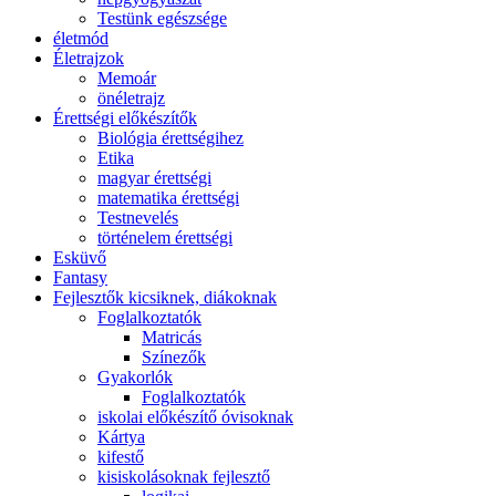
Testünk egészsége
életmód
Életrajzok
Memoár
önéletrajz
Érettségi előkészítők
Biológia érettségihez
Etika
magyar érettségi
matematika érettségi
Testnevelés
történelem érettségi
Esküvő
Fantasy
Fejlesztők kicsiknek, diákoknak
Foglalkoztatók
Matricás
Színezők
Gyakorlók
Foglalkoztatók
iskolai előkészítő óvisoknak
Kártya
kifestő
kisiskolásoknak fejlesztő