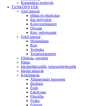
Romantikus regények
TANKÖNYVEK
Alsó tagozat
Hittan és erkölcstan
Írás-helyesírás
Környezetismeret
Olvasás
Rajz, művészetek
Felső tagozat
Háztartástan
Rajz
Technika
Természetismeret
Főiskola, egyetem
Hittan
Iskolaelőkészítők, képességfejlesztők
Iskolai atlaszok
Középiskola
Állampolgári Ismeretek
Biológia
Ének
Erkölcstan
Filozófia
Fizika
Földrajz