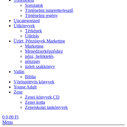
Történelem
Sorozatok
Történelmi ismeretterjesztő
Történelmi regény
Uncategorized
Útikönyvek
Térképek
Útleírás
Üzlet, Pénzügyek,Marketing
Marketing
Menedzserképzéshez
pénz, befektetés
pénzügy
üzleti szakkönyv
Vallás
Biblia
Vöröspöttyös könyvek
Young Adult
Zene
Zenei könyvek,CD
Zenei kotta
Zeneiskolai tankönyvek
0
0,00
Ft
Menu