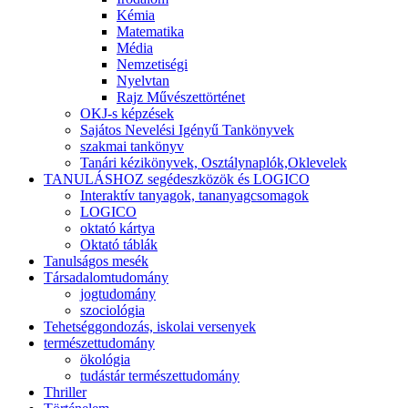
Kémia
Matematika
Média
Nemzetiségi
Nyelvtan
Rajz Művészettörténet
OKJ-s képzések
Sajátos Nevelési Igényű Tankönyvek
szakmai tankönyv
Tanári kézikönyvek, Osztálynaplók,Oklevelek
TANULÁSHOZ segédeszközök és LOGICO
Interaktív tanyagok, tananyagcsomagok
LOGICO
oktató kártya
Oktató táblák
Tanulságos mesék
Társadalomtudomány
jogtudomány
szociológia
Tehetséggondozás, iskolai versenyek
természettudomány
ökológia
tudástár természettudomány
Thriller