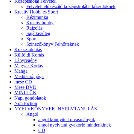
Középiskolai Felvételi
Felvételi előkészítő középiskolába készülöknek
Kreatív Hobbi és Sport
Kézimunka
Kreatív hobby
Rajzolás
Sajátkezűleg
Sport
Színezőkönyv Felnőtteknek
Kressz-oktatás
Külföldi Kortás
Lányregény
Magyar Kortás
Manga
Meditáció, jóga
mese CD
Mese DVD
MINI LÜK
Napi gondolatok
Non Fiction
NYELVKÖNYVEK, NYELVTANULÁS
Angol
angol könnyített olvasmányok
angol nyelvtani gyakorló mindenkinek
CD