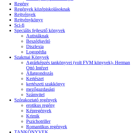
Regény
Regények középiskolásoknak
Rejtvények
Rejtvénykönyv
Sci-fi
Speciális fejlesztő könyvek
Autistáknak
Beszédjavító
Diszlexia
Logopédia
Szakmai Könyvek
Agrárképzés tankönyvei (volt FVM könyvek)- Herman
Ottó Intézet
Állatgondozás
Kertészet
kertészeti szakkönyv
mezőgazdasági
Számvitel
Szórakoztató regények
erotikus regény
Képregények
Krimik
Pszichotriller
Romantikus regények
TANKÖNYVEK