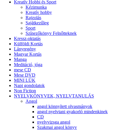
Kreatív Hobbi és Sport
Kézimunka
Kreatív hobby
Rajzolás
Sajátkezűleg
Sport
Színezőkönyv Felnőtteknek
Kressz-oktatás
Külföldi Kortás
Lányregény
Magyar Kortás
Manga
Meditáció, jóga
mese CD
Mese DVD
MINI LÜK
Napi gondolatok
Non Fiction
NYELVKÖNYVEK, NYELVTANULÁS
Angol
angol könnyített olvasmányok
angol nyelvtani gyakorló mindenkinek
CD
nyelvvizsga angol
Szakmai angol könyv