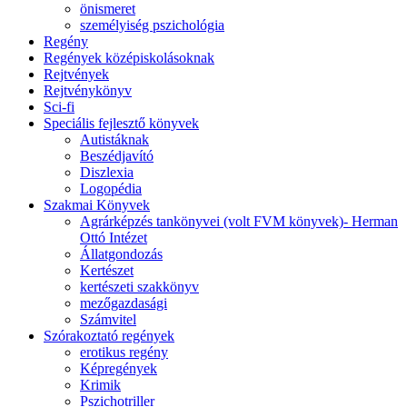
önismeret
személyiség pszichológia
Regény
Regények középiskolásoknak
Rejtvények
Rejtvénykönyv
Sci-fi
Speciális fejlesztő könyvek
Autistáknak
Beszédjavító
Diszlexia
Logopédia
Szakmai Könyvek
Agrárképzés tankönyvei (volt FVM könyvek)- Herman
Ottó Intézet
Állatgondozás
Kertészet
kertészeti szakkönyv
mezőgazdasági
Számvitel
Szórakoztató regények
erotikus regény
Képregények
Krimik
Pszichotriller