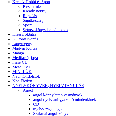
Kreatív Hobbi és Sport
Kézimunka
Kreatív hobby
Rajzolás
Sajátkezűleg
Sport
Színezőkönyv Felnőtteknek
Kressz-oktatás
Külföldi Kortás
Lányregény
Magyar Kortás
Manga
Meditáció, jóga
mese CD
Mese DVD
MINI LÜK
Napi gondolatok
Non Fiction
NYELVKÖNYVEK, NYELVTANULÁS
Angol
angol könnyített olvasmányok
angol nyelvtani gyakorló mindenkinek
CD
nyelvvizsga angol
Szakmai angol könyv