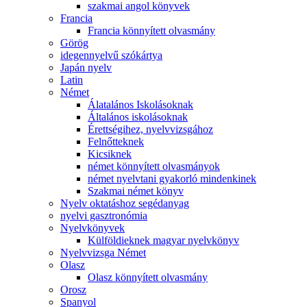
szakmai angol könyvek
Francia
Francia könnyített olvasmány
Görög
idegennyelvű szókártya
Japán nyelv
Latin
Német
Álatalános Iskolásoknak
Általános iskolásoknak
Érettségihez, nyelvvizsgához
Felnőtteknek
Kicsiknek
német könnyített olvasmányok
német nyelvtani gyakorló mindenkinek
Szakmai német könyv
Nyelv oktatáshoz segédanyag
nyelvi gasztronómia
Nyelvkönyvek
Külföldieknek magyar nyelvkönyv
Nyelvvizsga Német
Olasz
Olasz könnyített olvasmány
Orosz
Spanyol