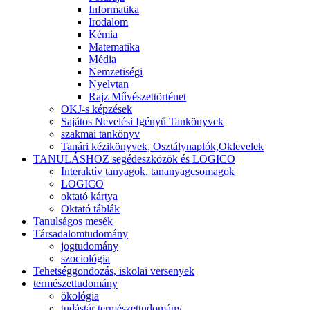
Informatika
Irodalom
Kémia
Matematika
Média
Nemzetiségi
Nyelvtan
Rajz Művészettörténet
OKJ-s képzések
Sajátos Nevelési Igényű Tankönyvek
szakmai tankönyv
Tanári kézikönyvek, Osztálynaplók,Oklevelek
TANULÁSHOZ segédeszközök és LOGICO
Interaktív tanyagok, tananyagcsomagok
LOGICO
oktató kártya
Oktató táblák
Tanulságos mesék
Társadalomtudomány
jogtudomány
szociológia
Tehetséggondozás, iskolai versenyek
természettudomány
ökológia
tudástár természettudomány