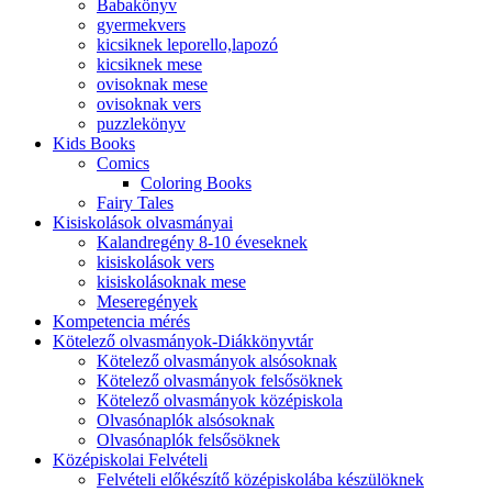
Babakönyv
gyermekvers
kicsiknek leporello,lapozó
kicsiknek mese
ovisoknak mese
ovisoknak vers
puzzlekönyv
Kids Books
Comics
Coloring Books
Fairy Tales
Kisiskolások olvasmányai
Kalandregény 8-10 éveseknek
kisiskolások vers
kisiskolásoknak mese
Meseregények
Kompetencia mérés
Kötelező olvasmányok-Diákkönyvtár
Kötelező olvasmányok alsósoknak
Kötelező olvasmányok felsősöknek
Kötelező olvasmányok középiskola
Olvasónaplók alsósoknak
Olvasónaplók felsősöknek
Középiskolai Felvételi
Felvételi előkészítő középiskolába készülöknek