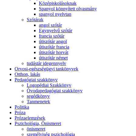
Középiskolásoknak
Spanyol könnyített olvasmány
spanyol nyelvtan
Szótárak
angol szótár
Egynyelvű szótár
francia szótár
útiszótár angol
útiszótár francia
útiszótár horvát
útiszótár német
tudástár idegennyelv
Orvosi-egészségügyi tankönyvek
Otthon, lakás
Pedagógiai szakkönyv
Logopédiai Szakkönyv
Óvodapedagógiai szakkönyv
segédkönyv
Tanmenetek
Politika
Próza
Prózaelemzések
Pszichológia, Önismeret
önismeret
személyiség pszichológia