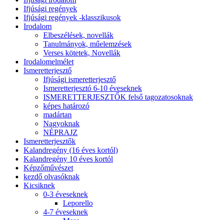
Ifjúsági regények
Ifjúsági regények -klasszikusok
Irodalom
Elbeszélések, novellák
Tanulmányok, műelemzések
Verses kötetek, Novellák
Irodalomelmélet
Ismeretterjesztő
Ifjúsági ismeretterjesztő
Ismeretterjesztó 6-10 éveseknek
ISMERETTERJESZTŐK felső tagozatosoknak
képes határozó
madártan
Nagyoknak
NÉPRAJZ
Ismeretterjesztők
Kalandregény (16 éves kortól)
Kalandregény 10 éves kortól
Képzőművészet
kezdő olvasóknak
Kicsiknek
0-3 éveseknek
Leporello
4-7 éveseknek