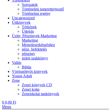
Történelem
Sorozatok
Történelmi ismeretterjesztő
Történelmi regény
Uncategorized
Útikönyvek
Térképek
Útleírás
Üzlet, Pénzügyek,Marketing
Marketing
Menedzserképzéshez
pénz, befektetés
pénzügy
üzleti szakkönyv
Vallás
Biblia
Vöröspöttyös könyvek
Young Adult
Zene
Zenei könyvek,CD
Zenei kotta
Zeneiskolai tankönyvek
0
0,00
Ft
Menu