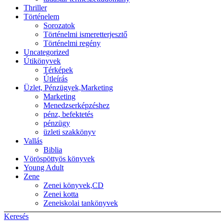
Thriller
Történelem
Sorozatok
Történelmi ismeretterjesztő
Történelmi regény
Uncategorized
Útikönyvek
Térképek
Útleírás
Üzlet, Pénzügyek,Marketing
Marketing
Menedzserképzéshez
pénz, befektetés
pénzügy
üzleti szakkönyv
Vallás
Biblia
Vöröspöttyös könyvek
Young Adult
Zene
Zenei könyvek,CD
Zenei kotta
Zeneiskolai tankönyvek
Keresés
Back to top