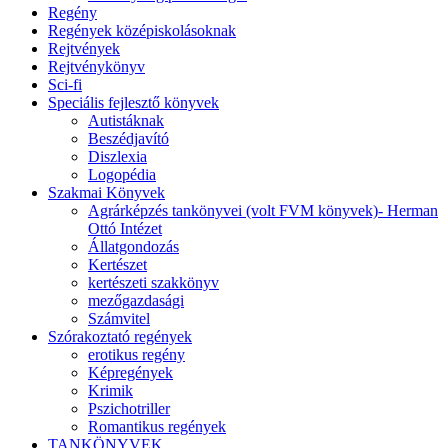
Regény
Regények középiskolásoknak
Rejtvények
Rejtvénykönyv
Sci-fi
Speciális fejlesztő könyvek
Autistáknak
Beszédjavító
Diszlexia
Logopédia
Szakmai Könyvek
Agrárképzés tankönyvei (volt FVM könyvek)- Herman
Ottó Intézet
Állatgondozás
Kertészet
kertészeti szakkönyv
mezőgazdasági
Számvitel
Szórakoztató regények
erotikus regény
Képregények
Krimik
Pszichotriller
Romantikus regények
TANKÖNYVEK