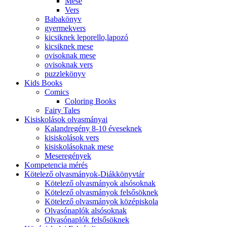
Mese
Vers
Babakönyv
gyermekvers
kicsiknek leporello,lapozó
kicsiknek mese
ovisoknak mese
ovisoknak vers
puzzlekönyv
Kids Books
Comics
Coloring Books
Fairy Tales
Kisiskolások olvasmányai
Kalandregény 8-10 éveseknek
kisiskolások vers
kisiskolásoknak mese
Meseregények
Kompetencia mérés
Kötelező olvasmányok-Diákkönyvtár
Kötelező olvasmányok alsósoknak
Kötelező olvasmányok felsősöknek
Kötelező olvasmányok középiskola
Olvasónaplók alsósoknak
Olvasónaplók felsősöknek