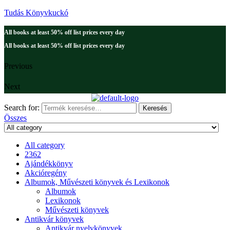
Tudás Könyvkuckó
All books at least 50% off list prices every day
All books at least 50% off list prices every day
Previous
Next
Search for:
Keresés
Összes
All category
2362
Ajándékkönyv
Akcióregény
Albumok, Művészeti könyvek és Lexikonok
Albumok
Lexikonok
Művészeti könyvek
Antikvár könyvek
Antikvár nyelvkönyvek