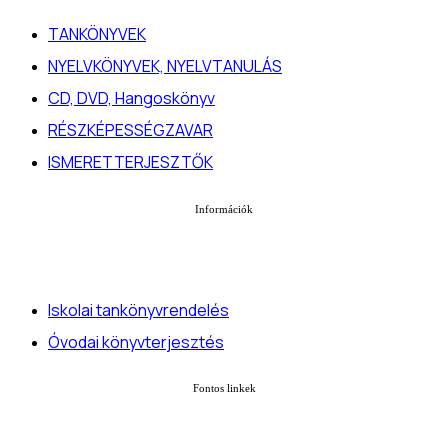
TANKÖNYVEK
NYELVKÖNYVEK, NYELVTANULÁS
CD, DVD, Hangoskönyv
RÉSZKÉPESSÉGZAVAR
ISMERETTERJESZTŐK
Információk
Iskolai tankönyvrendelés
Óvodai könyvterjesztés
Fontos linkek