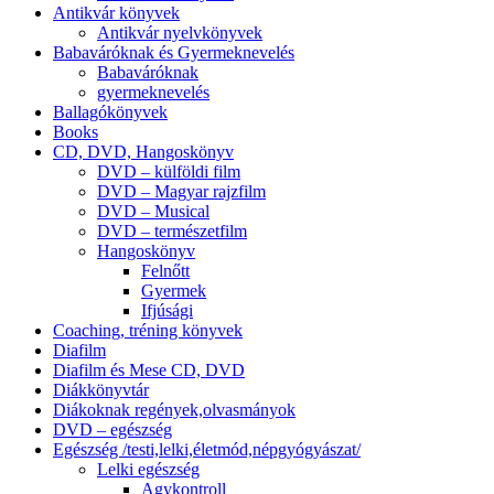
Antikvár könyvek
Antikvár nyelvkönyvek
Babaváróknak és Gyermeknevelés
Babaváróknak
gyermeknevelés
Ballagókönyvek
Books
CD, DVD, Hangoskönyv
DVD – külföldi film
DVD – Magyar rajzfilm
DVD – Musical
DVD – természetfilm
Hangoskönyv
Felnőtt
Gyermek
Ifjúsági
Coaching, tréning könyvek
Diafilm
Diafilm és Mese CD, DVD
Diákkönyvtár
Diákoknak regények,olvasmányok
DVD – egészség
Egészség /testi,lelki,életmód,népgyógyászat/
Lelki egészség
Agykontroll