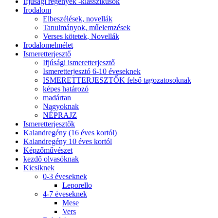
Ifjúsági regények -klasszikusok
Irodalom
Elbeszélések, novellák
Tanulmányok, műelemzések
Verses kötetek, Novellák
Irodalomelmélet
Ismeretterjesztő
Ifjúsági ismeretterjesztő
Ismeretterjesztó 6-10 éveseknek
ISMERETTERJESZTŐK felső tagozatosoknak
képes határozó
madártan
Nagyoknak
NÉPRAJZ
Ismeretterjesztők
Kalandregény (16 éves kortól)
Kalandregény 10 éves kortól
Képzőművészet
kezdő olvasóknak
Kicsiknek
0-3 éveseknek
Leporello
4-7 éveseknek
Mese
Vers