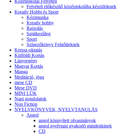
Középiskolai Felvételi
Felvételi előkészítő középiskolába készülöknek
Kreatív Hobbi és Sport
Kézimunka
Kreatív hobby
Rajzolás
Sajátkezűleg
Sport
Színezőkönyv Felnőtteknek
Kressz-oktatás
Külföldi Kortás
Lányregény
Magyar Kortás
Manga
Meditáció, jóga
mese CD
Mese DVD
MINI LÜK
Napi gondolatok
Non Fiction
NYELVKÖNYVEK, NYELVTANULÁS
Angol
angol könnyített olvasmányok
angol nyelvtani gyakorló mindenkinek
CD