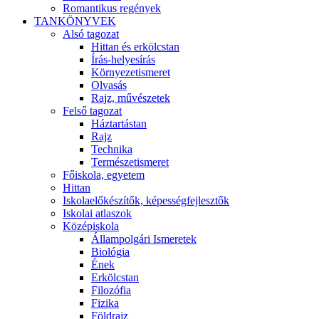
Romantikus regények
TANKÖNYVEK
Alsó tagozat
Hittan és erkölcstan
Írás-helyesírás
Környezetismeret
Olvasás
Rajz, művészetek
Felső tagozat
Háztartástan
Rajz
Technika
Természetismeret
Főiskola, egyetem
Hittan
Iskolaelőkészítők, képességfejlesztők
Iskolai atlaszok
Középiskola
Állampolgári Ismeretek
Biológia
Ének
Erkölcstan
Filozófia
Fizika
Földrajz