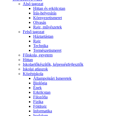
Alsó tagozat
Hittan és erkölcstan
Írás-helyesírás
Környezetismeret
Olvasás
Rajz, művészetek
Felső tagozat
Háztartástan
Rajz
Technika
Természetismeret
Főiskola, egyetem
Hittan
Iskolaelőkészítők, képességfejlesztők
Iskolai atlaszok
Középiskola
Állampolgári Ismeretek
Biológia
Ének
Erkölcstan
Filozófia
Fizika
Földrajz
Informatika
Irodalom