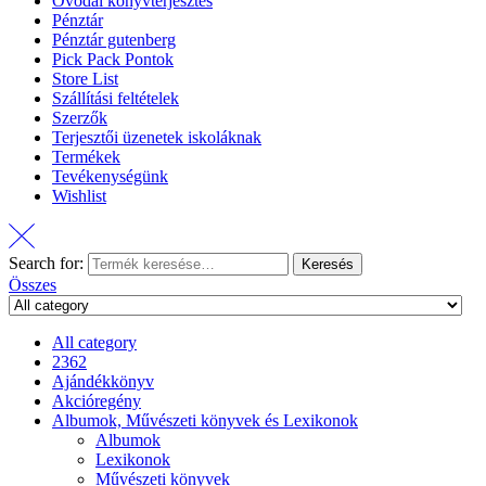
Óvodai könyvterjesztés
Pénztár
Pénztár gutenberg
Pick Pack Pontok
Store List
Szállítási feltételek
Szerzők
Terjesztői üzenetek iskoláknak
Termékek
Tevékenységünk
Wishlist
Search for:
Keresés
Összes
All category
2362
Ajándékkönyv
Akcióregény
Albumok, Művészeti könyvek és Lexikonok
Albumok
Lexikonok
Művészeti könyvek