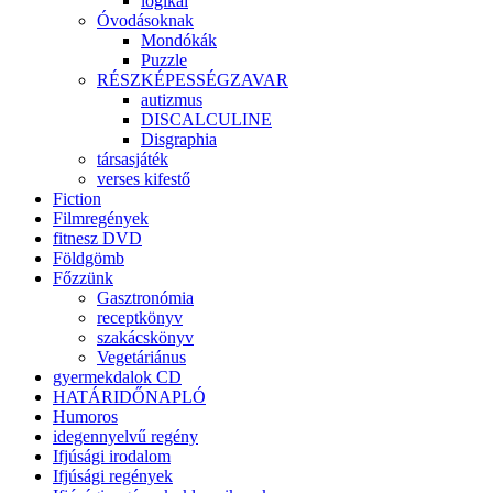
logikai
Óvodásoknak
Mondókák
Puzzle
RÉSZKÉPESSÉGZAVAR
autizmus
DISCALCULINE
Disgraphia
társasjáték
verses kifestő
Fiction
Filmregények
fitnesz DVD
Földgömb
Főzzünk
Gasztronómia
receptkönyv
szakácskönyv
Vegetáriánus
gyermekdalok CD
HATÁRIDŐNAPLÓ
Humoros
idegennyelvű regény
Ifjúsági irodalom
Ifjúsági regények