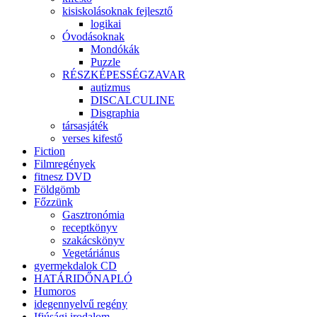
kisiskolásoknak fejlesztő
logikai
Óvodásoknak
Mondókák
Puzzle
RÉSZKÉPESSÉGZAVAR
autizmus
DISCALCULINE
Disgraphia
társasjáték
verses kifestő
Fiction
Filmregények
fitnesz DVD
Földgömb
Főzzünk
Gasztronómia
receptkönyv
szakácskönyv
Vegetáriánus
gyermekdalok CD
HATÁRIDŐNAPLÓ
Humoros
idegennyelvű regény
Ifjúsági irodalom