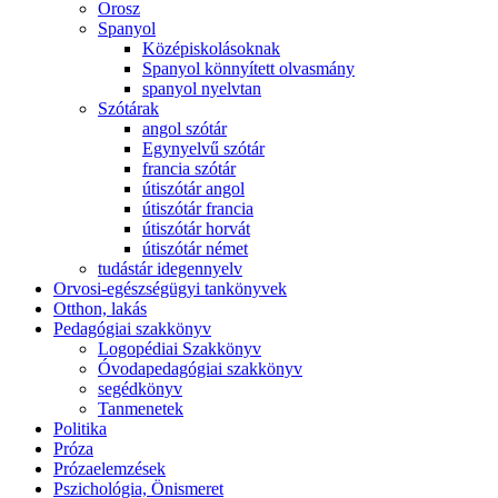
Orosz
Spanyol
Középiskolásoknak
Spanyol könnyített olvasmány
spanyol nyelvtan
Szótárak
angol szótár
Egynyelvű szótár
francia szótár
útiszótár angol
útiszótár francia
útiszótár horvát
útiszótár német
tudástár idegennyelv
Orvosi-egészségügyi tankönyvek
Otthon, lakás
Pedagógiai szakkönyv
Logopédiai Szakkönyv
Óvodapedagógiai szakkönyv
segédkönyv
Tanmenetek
Politika
Próza
Prózaelemzések
Pszichológia, Önismeret