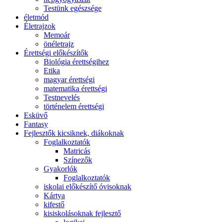
Testünk egészsége
életmód
Életrajzok
Memoár
önéletrajz
Érettségi előkészítők
Biológia érettségihez
Etika
magyar érettségi
matematika érettségi
Testnevelés
történelem érettségi
Esküvő
Fantasy
Fejlesztők kicsiknek, diákoknak
Foglalkoztatók
Matricás
Színezők
Gyakorlók
Foglalkoztatók
iskolai előkészítő óvisoknak
Kártya
kifestő
kisiskolásoknak fejlesztő