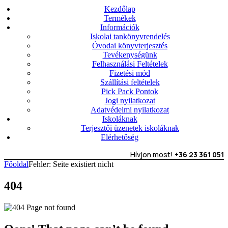
Kezdőlap
Termékek
Információk
Iskolai tankönyvrendelés
Óvodai könyvterjesztés
Tevékenységünk
Felhasználási Feltételek
Fizetési mód
Szállítási feltételek
Pick Pack Pontok
Jogi nyilatkozat
Adatvédelmi nyilatkozat
Iskoláknak
Terjesztői üzenetek iskoláknak
Elérhetőség
Hívjon most!
+36 23 361 051
Főoldal
Fehler: Seite existiert nicht
404