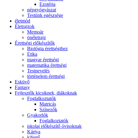
Ezotéria
népgyógyászat
Testünk egészsége
életmód
Életrajzok
Memoár
önéletrajz
Érettségi előkészítők
Biológia érettségihez
Etika
magyar érettségi
matematika érettségi
Testnevelés
történelem érettségi
Esküvő
Fantasy
Fejlesztők kicsiknek, diákoknak
Foglalkoztatók
Matricás
Színezők
Gyakorlók
Foglalkoztatók
iskolai előkészítő óvisoknak
Kártya
kifestő