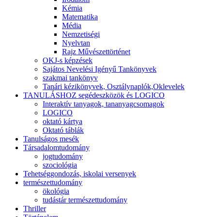
Kémia
Matematika
Média
Nemzetiségi
Nyelvtan
Rajz Művészettörténet
OKJ-s képzések
Sajátos Nevelési Igényű Tankönyvek
szakmai tankönyv
Tanári kézikönyvek, Osztálynaplók,Oklevelek
TANULÁSHOZ segédeszközök és LOGICO
Interaktív tanyagok, tananyagcsomagok
LOGICO
oktató kártya
Oktató táblák
Tanulságos mesék
Társadalomtudomány
jogtudomány
szociológia
Tehetséggondozás, iskolai versenyek
természettudomány
ökológia
tudástár természettudomány
Thriller