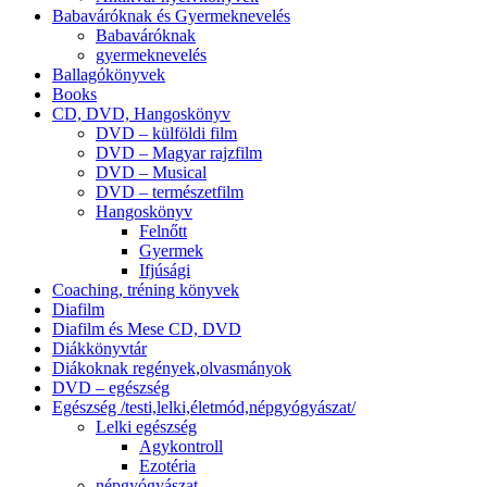
Babaváróknak és Gyermeknevelés
Babaváróknak
gyermeknevelés
Ballagókönyvek
Books
CD, DVD, Hangoskönyv
DVD – külföldi film
DVD – Magyar rajzfilm
DVD – Musical
DVD – természetfilm
Hangoskönyv
Felnőtt
Gyermek
Ifjúsági
Coaching, tréning könyvek
Diafilm
Diafilm és Mese CD, DVD
Diákkönyvtár
Diákoknak regények,olvasmányok
DVD – egészség
Egészség /testi,lelki,életmód,népgyógyászat/
Lelki egészség
Agykontroll
Ezotéria
népgyógyászat