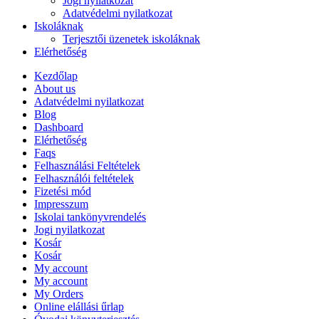
Jogi nyilatkozat
Adatvédelmi nyilatkozat
Iskoláknak
Terjesztői üzenetek iskoláknak
Elérhetőség
Kezdőlap
About us
Adatvédelmi nyilatkozat
Blog
Dashboard
Elérhetőség
Faqs
Felhasználási Feltételek
Felhasználói feltételek
Fizetési mód
Impresszum
Iskolai tankönyvrendelés
Jogi nyilatkozat
Kosár
Kosár
My account
My account
My Orders
Online elállási űrlap