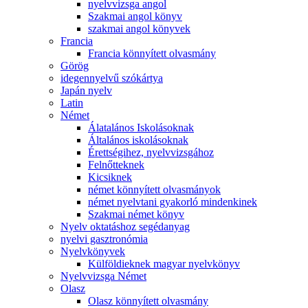
nyelvvizsga angol
Szakmai angol könyv
szakmai angol könyvek
Francia
Francia könnyített olvasmány
Görög
idegennyelvű szókártya
Japán nyelv
Latin
Német
Álatalános Iskolásoknak
Általános iskolásoknak
Érettségihez, nyelvvizsgához
Felnőtteknek
Kicsiknek
német könnyített olvasmányok
német nyelvtani gyakorló mindenkinek
Szakmai német könyv
Nyelv oktatáshoz segédanyag
nyelvi gasztronómia
Nyelvkönyvek
Külföldieknek magyar nyelvkönyv
Nyelvvizsga Német
Olasz
Olasz könnyített olvasmány