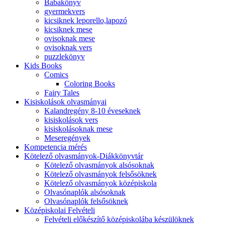
Babakönyv
gyermekvers
kicsiknek leporello,lapozó
kicsiknek mese
ovisoknak mese
ovisoknak vers
puzzlekönyv
Kids Books
Comics
Coloring Books
Fairy Tales
Kisiskolások olvasmányai
Kalandregény 8-10 éveseknek
kisiskolások vers
kisiskolásoknak mese
Meseregények
Kompetencia mérés
Kötelező olvasmányok-Diákkönyvtár
Kötelező olvasmányok alsósoknak
Kötelező olvasmányok felsősöknek
Kötelező olvasmányok középiskola
Olvasónaplók alsósoknak
Olvasónaplók felsősöknek
Középiskolai Felvételi
Felvételi előkészítő középiskolába készülöknek