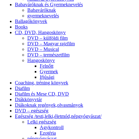
Babaváróknak és Gyermeknevelés
Babaváróknak
gyermeknevelés
Ballagókönyvek
Books
CD, DVD, Hangoskönyv
DVD – külföldi film
DVD – Magyar rajzfilm
DVD – Musical
DVD – természetfilm
Hangoskönyv
Felnőtt
Gyermek
Ifjúsági
Coaching, tréning könyvek
Diafilm
Diafilm és Mese CD, DVD
Diákkönyvtár
Diákoknak regények,olvasmányok
DVD – egészség
Egészség /testi,lelki,életmód,népgyógyászat/
Lelki egészség
Agykontroll
Ezotéria
népgyógyászat