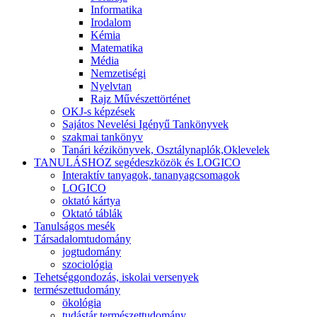
Informatika
Irodalom
Kémia
Matematika
Média
Nemzetiségi
Nyelvtan
Rajz Művészettörténet
OKJ-s képzések
Sajátos Nevelési Igényű Tankönyvek
szakmai tankönyv
Tanári kézikönyvek, Osztálynaplók,Oklevelek
TANULÁSHOZ segédeszközök és LOGICO
Interaktív tanyagok, tananyagcsomagok
LOGICO
oktató kártya
Oktató táblák
Tanulságos mesék
Társadalomtudomány
jogtudomány
szociológia
Tehetséggondozás, iskolai versenyek
természettudomány
ökológia
tudástár természettudomány