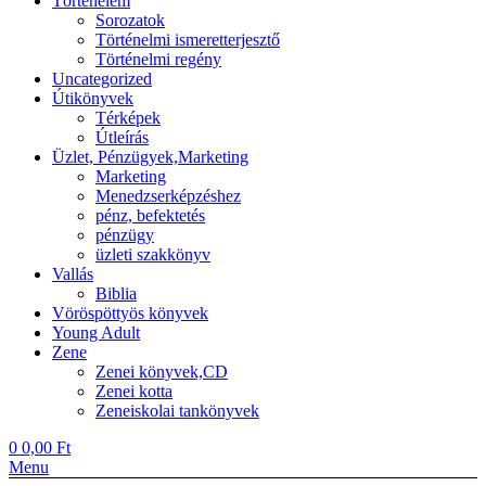
Történelem
Sorozatok
Történelmi ismeretterjesztő
Történelmi regény
Uncategorized
Útikönyvek
Térképek
Útleírás
Üzlet, Pénzügyek,Marketing
Marketing
Menedzserképzéshez
pénz, befektetés
pénzügy
üzleti szakkönyv
Vallás
Biblia
Vöröspöttyös könyvek
Young Adult
Zene
Zenei könyvek,CD
Zenei kotta
Zeneiskolai tankönyvek
0
0,00
Ft
Menu