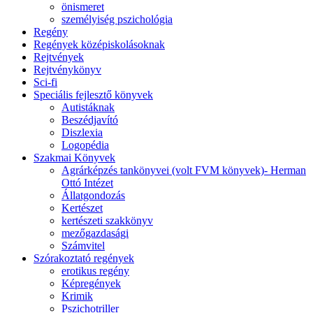
önismeret
személyiség pszichológia
Regény
Regények középiskolásoknak
Rejtvények
Rejtvénykönyv
Sci-fi
Speciális fejlesztő könyvek
Autistáknak
Beszédjavító
Diszlexia
Logopédia
Szakmai Könyvek
Agrárképzés tankönyvei (volt FVM könyvek)- Herman
Ottó Intézet
Állatgondozás
Kertészet
kertészeti szakkönyv
mezőgazdasági
Számvitel
Szórakoztató regények
erotikus regény
Képregények
Krimik
Pszichotriller