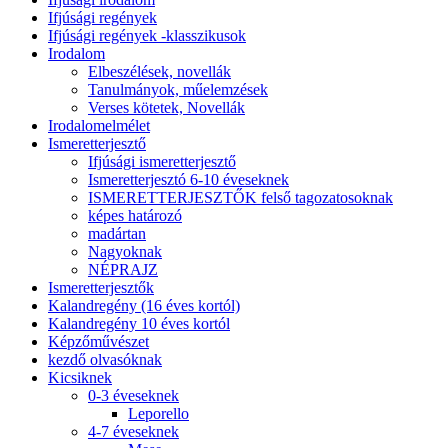
Ifjúsági regények
Ifjúsági regények -klasszikusok
Irodalom
Elbeszélések, novellák
Tanulmányok, műelemzések
Verses kötetek, Novellák
Irodalomelmélet
Ismeretterjesztő
Ifjúsági ismeretterjesztő
Ismeretterjesztó 6-10 éveseknek
ISMERETTERJESZTŐK felső tagozatosoknak
képes határozó
madártan
Nagyoknak
NÉPRAJZ
Ismeretterjesztők
Kalandregény (16 éves kortól)
Kalandregény 10 éves kortól
Képzőművészet
kezdő olvasóknak
Kicsiknek
0-3 éveseknek
Leporello
4-7 éveseknek