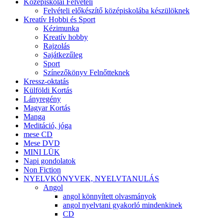
Középiskolai Felvételi
Felvételi előkészítő középiskolába készülöknek
Kreatív Hobbi és Sport
Kézimunka
Kreatív hobby
Rajzolás
Sajátkezűleg
Sport
Színezőkönyv Felnőtteknek
Kressz-oktatás
Külföldi Kortás
Lányregény
Magyar Kortás
Manga
Meditáció, jóga
mese CD
Mese DVD
MINI LÜK
Napi gondolatok
Non Fiction
NYELVKÖNYVEK, NYELVTANULÁS
Angol
angol könnyített olvasmányok
angol nyelvtani gyakorló mindenkinek
CD