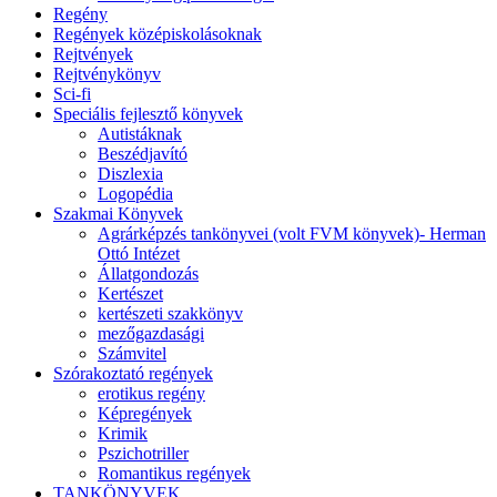
Regény
Regények középiskolásoknak
Rejtvények
Rejtvénykönyv
Sci-fi
Speciális fejlesztő könyvek
Autistáknak
Beszédjavító
Diszlexia
Logopédia
Szakmai Könyvek
Agrárképzés tankönyvei (volt FVM könyvek)- Herman
Ottó Intézet
Állatgondozás
Kertészet
kertészeti szakkönyv
mezőgazdasági
Számvitel
Szórakoztató regények
erotikus regény
Képregények
Krimik
Pszichotriller
Romantikus regények
TANKÖNYVEK