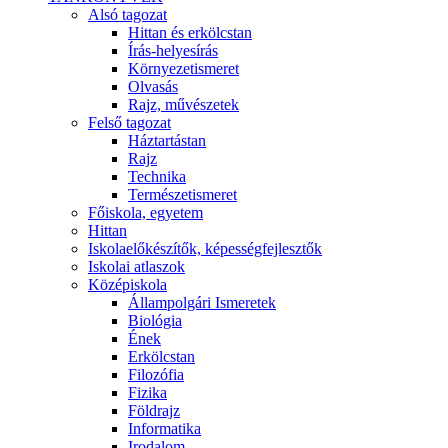
Alsó tagozat
Hittan és erkölcstan
Írás-helyesírás
Környezetismeret
Olvasás
Rajz, művészetek
Felső tagozat
Háztartástan
Rajz
Technika
Természetismeret
Főiskola, egyetem
Hittan
Iskolaelőkészítők, képességfejlesztők
Iskolai atlaszok
Középiskola
Állampolgári Ismeretek
Biológia
Ének
Erkölcstan
Filozófia
Fizika
Földrajz
Informatika
Irodalom