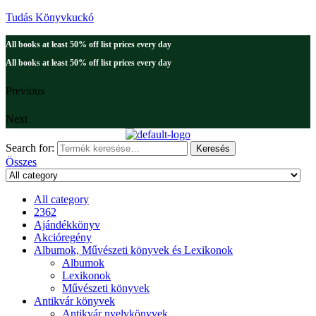
Tudás Könyvkuckó
All books at least 50% off list prices every day
All books at least 50% off list prices every day
Previous
Next
Search for:
Keresés
Összes
All category
2362
Ajándékkönyv
Akcióregény
Albumok, Művészeti könyvek és Lexikonok
Albumok
Lexikonok
Művészeti könyvek
Antikvár könyvek
Antikvár nyelvkönyvek