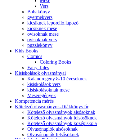
Mese
Vers
Babakönyv
gyermekvers
kicsiknek leporello,lapozó
kicsiknek mese
ovisoknak mese
ovisoknak vers
puzzlekönyv
Kids Books
Comics
Coloring Books
Fairy Tales
Kisiskolások olvasmányai
Kalandregény 8-10 éveseknek
kisiskolások vers
kisiskolásoknak mese
Meseregények
Kompetencia mérés
Kötelező olvasmányok-Diákkönyvtár
Kötelező olvasmányok alsósoknak
Kötelező olvasmányok felsősöknek
Kötelező olvasmányok középiskola
Olvasónaplók alsósoknak
Olvasónaplók felsősöknek