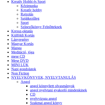
Kreatív Hobbi és Sport
Kézimunka
Kreatív hobby
Rajzolás
Sajátkezűleg
Sport
Színezőkönyv Felnőtteknek
Kressz-oktatás
Külföldi Kortás
Lányregény
Magyar Kortás
Manga
Meditáció, jóga
mese CD
Mese DVD
MINI LÜK
Napi gondolatok
Non Fiction
NYELVKÖNYVEK, NYELVTANULÁS
Angol
angol könnyített olvasmányok
angol nyelvtani gyakorló mindenkinek
CD
nyelvvizsga angol
Szakmai angol könyv