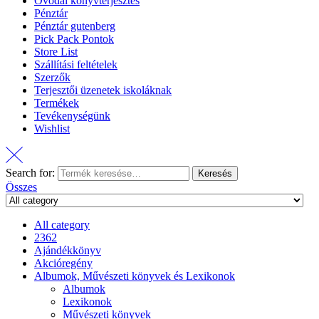
Óvodai könyvterjesztés
Pénztár
Pénztár gutenberg
Pick Pack Pontok
Store List
Szállítási feltételek
Szerzők
Terjesztői üzenetek iskoláknak
Termékek
Tevékenységünk
Wishlist
Search for:
Keresés
Összes
All category
2362
Ajándékkönyv
Akcióregény
Albumok, Művészeti könyvek és Lexikonok
Albumok
Lexikonok
Művészeti könyvek