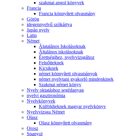
szakmai angol könyvek
Francia
Francia könnyített olvasmány
Görög
idegennyelvű szókártya
Japán nyelv
Latin
Német
Álatalános Iskolásoknak
Általános iskolásoknak
Érettségihez, nyelvvizsgához
Felnőtteknek
Kicsiknek
német könnyített olvasmányok
német nyelvtani gyakorló mindenkinek
Szakmai német könyv
Nyelv oktatáshoz segédanyag
nyelvi gasztronómia
Nyelvkönyvek
Külföldieknek magyar nyelvkönyv
Nyelvvizsga Német
Olasz
Olasz könnyített olvasmány
Orosz
Spanyol