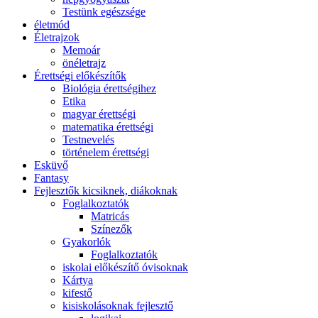
Testünk egészsége
életmód
Életrajzok
Memoár
önéletrajz
Érettségi előkészítők
Biológia érettségihez
Etika
magyar érettségi
matematika érettségi
Testnevelés
történelem érettségi
Esküvő
Fantasy
Fejlesztők kicsiknek, diákoknak
Foglalkoztatók
Matricás
Színezők
Gyakorlók
Foglalkoztatók
iskolai előkészítő óvisoknak
Kártya
kifestő
kisiskolásoknak fejlesztő