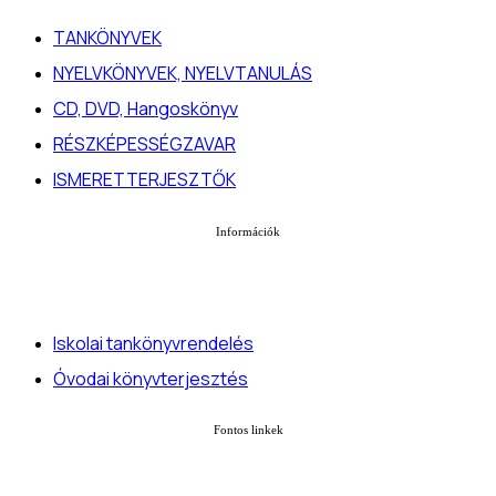
TANKÖNYVEK
NYELVKÖNYVEK, NYELVTANULÁS
CD, DVD, Hangoskönyv
RÉSZKÉPESSÉGZAVAR
ISMERETTERJESZTŐK
Információk
Iskolai tankönyvrendelés
Óvodai könyvterjesztés
Fontos linkek