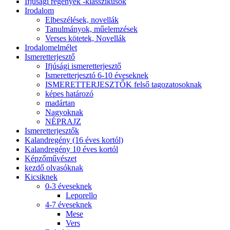
Ifjúsági regények -klasszikusok
Irodalom
Elbeszélések, novellák
Tanulmányok, műelemzések
Verses kötetek, Novellák
Irodalomelmélet
Ismeretterjesztő
Ifjúsági ismeretterjesztő
Ismeretterjesztó 6-10 éveseknek
ISMERETTERJESZTŐK felső tagozatosoknak
képes határozó
madártan
Nagyoknak
NÉPRAJZ
Ismeretterjesztők
Kalandregény (16 éves kortól)
Kalandregény 10 éves kortól
Képzőművészet
kezdő olvasóknak
Kicsiknek
0-3 éveseknek
Leporello
4-7 éveseknek
Mese
Vers