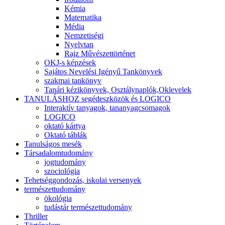
Kémia
Matematika
Média
Nemzetiségi
Nyelvtan
Rajz Művészettörténet
OKJ-s képzések
Sajátos Nevelési Igényű Tankönyvek
szakmai tankönyv
Tanári kézikönyvek, Osztálynaplók,Oklevelek
TANULÁSHOZ segédeszközök és LOGICO
Interaktív tanyagok, tananyagcsomagok
LOGICO
oktató kártya
Oktató táblák
Tanulságos mesék
Társadalomtudomány
jogtudomány
szociológia
Tehetséggondozás, iskolai versenyek
természettudomány
ökológia
tudástár természettudomány
Thriller