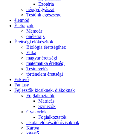
Ezotéria
népgyógyászat
Testünk egészsége
életmód
Életrajzok
Memoár
önéletrajz
Érettségi előkészítők
Biológia érettségihez
Etika
magyar érettségi
matematika érettségi
Testnevelés
történelem érettségi
Esküvő
Fantasy
Fejlesztők kicsiknek, diákoknak
Foglalkoztatók
Matricás
Színezők
Gyakorlók
Foglalkoztatók
iskolai előkészítő óvisoknak
Kártya
kifestő