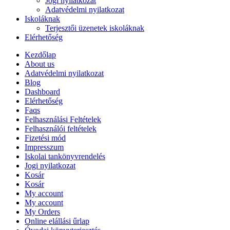
Jogi nyilatkozat
Adatvédelmi nyilatkozat
Iskoláknak
Terjesztői üzenetek iskoláknak
Elérhetőség
Kezdőlap
About us
Adatvédelmi nyilatkozat
Blog
Dashboard
Elérhetőség
Faqs
Felhasználási Feltételek
Felhasználói feltételek
Fizetési mód
Impresszum
Iskolai tankönyvrendelés
Jogi nyilatkozat
Kosár
Kosár
My account
My account
My Orders
Online elállási űrlap