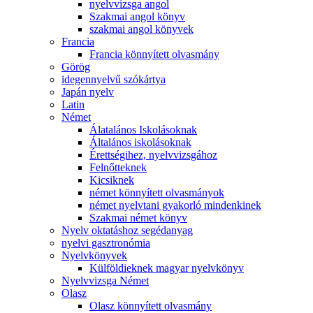
nyelvvizsga angol
Szakmai angol könyv
szakmai angol könyvek
Francia
Francia könnyített olvasmány
Görög
idegennyelvű szókártya
Japán nyelv
Latin
Német
Álatalános Iskolásoknak
Általános iskolásoknak
Érettségihez, nyelvvizsgához
Felnőtteknek
Kicsiknek
német könnyített olvasmányok
német nyelvtani gyakorló mindenkinek
Szakmai német könyv
Nyelv oktatáshoz segédanyag
nyelvi gasztronómia
Nyelvkönyvek
Külföldieknek magyar nyelvkönyv
Nyelvvizsga Német
Olasz
Olasz könnyített olvasmány