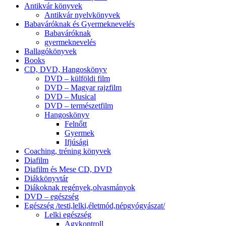
Antikvár könyvek
Antikvár nyelvkönyvek
Babaváróknak és Gyermeknevelés
Babaváróknak
gyermeknevelés
Ballagókönyvek
Books
CD, DVD, Hangoskönyv
DVD – külföldi film
DVD – Magyar rajzfilm
DVD – Musical
DVD – természetfilm
Hangoskönyv
Felnőtt
Gyermek
Ifjúsági
Coaching, tréning könyvek
Diafilm
Diafilm és Mese CD, DVD
Diákkönyvtár
Diákoknak regények,olvasmányok
DVD – egészség
Egészség /testi,lelki,életmód,népgyógyászat/
Lelki egészség
Agykontroll