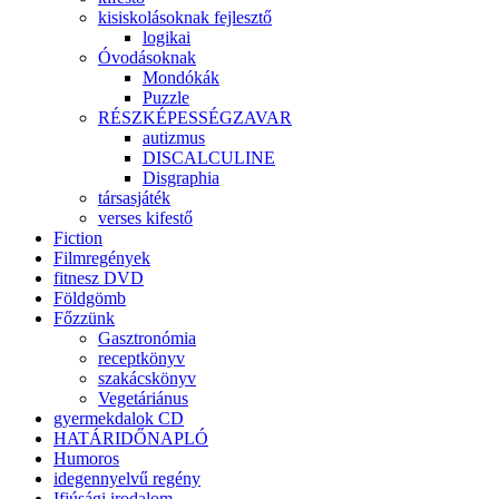
kisiskolásoknak fejlesztő
logikai
Óvodásoknak
Mondókák
Puzzle
RÉSZKÉPESSÉGZAVAR
autizmus
DISCALCULINE
Disgraphia
társasjáték
verses kifestő
Fiction
Filmregények
fitnesz DVD
Földgömb
Főzzünk
Gasztronómia
receptkönyv
szakácskönyv
Vegetáriánus
gyermekdalok CD
HATÁRIDŐNAPLÓ
Humoros
idegennyelvű regény
Ifjúsági irodalom