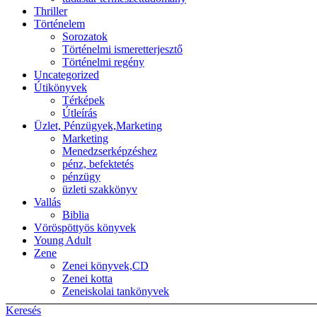
Thriller
Történelem
Sorozatok
Történelmi ismeretterjesztő
Történelmi regény
Uncategorized
Útikönyvek
Térképek
Útleírás
Üzlet, Pénzügyek,Marketing
Marketing
Menedzserképzéshez
pénz, befektetés
pénzügy
üzleti szakkönyv
Vallás
Biblia
Vöröspöttyös könyvek
Young Adult
Zene
Zenei könyvek,CD
Zenei kotta
Zeneiskolai tankönyvek
Keresés
Back to top