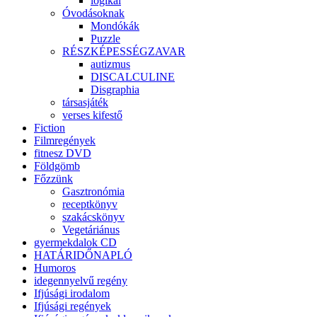
logikai
Óvodásoknak
Mondókák
Puzzle
RÉSZKÉPESSÉGZAVAR
autizmus
DISCALCULINE
Disgraphia
társasjáték
verses kifestő
Fiction
Filmregények
fitnesz DVD
Földgömb
Főzzünk
Gasztronómia
receptkönyv
szakácskönyv
Vegetáriánus
gyermekdalok CD
HATÁRIDŐNAPLÓ
Humoros
idegennyelvű regény
Ifjúsági irodalom
Ifjúsági regények