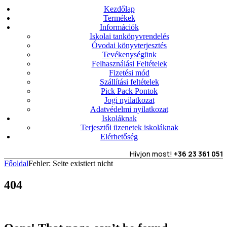
Kezdőlap
Termékek
Információk
Iskolai tankönyvrendelés
Óvodai könyvterjesztés
Tevékenységünk
Felhasználási Feltételek
Fizetési mód
Szállítási feltételek
Pick Pack Pontok
Jogi nyilatkozat
Adatvédelmi nyilatkozat
Iskoláknak
Terjesztői üzenetek iskoláknak
Elérhetőség
Hívjon most!
+36 23 361 051
Főoldal
Fehler: Seite existiert nicht
404