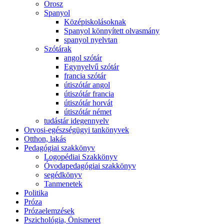
Orosz
Spanyol
Középiskolásoknak
Spanyol könnyített olvasmány
spanyol nyelvtan
Szótárak
angol szótár
Egynyelvű szótár
francia szótár
útiszótár angol
útiszótár francia
útiszótár horvát
útiszótár német
tudástár idegennyelv
Orvosi-egészségügyi tankönyvek
Otthon, lakás
Pedagógiai szakkönyv
Logopédiai Szakkönyv
Óvodapedagógiai szakkönyv
segédkönyv
Tanmenetek
Politika
Próza
Prózaelemzések
Pszichológia, Önismeret