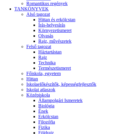
Romantikus regények
TANKÖNYVEK
Alsó tagozat
Hittan és erkölcstan
Írás-helyesírás
Környezetismeret
Olvasás
Rajz, művészetek
Felső tagozat
Háztartástan
Rajz
Technika
Természetismeret
Főiskola, egyetem
Hittan
Iskolaelőkészítők, képességfejlesztők
Iskolai atlaszok
Középiskola
Állampolgári Ismeretek
Biológia
Ének
Erkölcstan
Filozófia
Fizika
Földrajz