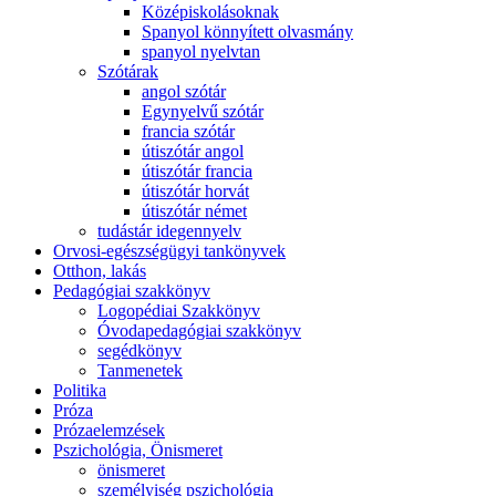
Középiskolásoknak
Spanyol könnyített olvasmány
spanyol nyelvtan
Szótárak
angol szótár
Egynyelvű szótár
francia szótár
útiszótár angol
útiszótár francia
útiszótár horvát
útiszótár német
tudástár idegennyelv
Orvosi-egészségügyi tankönyvek
Otthon, lakás
Pedagógiai szakkönyv
Logopédiai Szakkönyv
Óvodapedagógiai szakkönyv
segédkönyv
Tanmenetek
Politika
Próza
Prózaelemzések
Pszichológia, Önismeret
önismeret
személyiség pszichológia