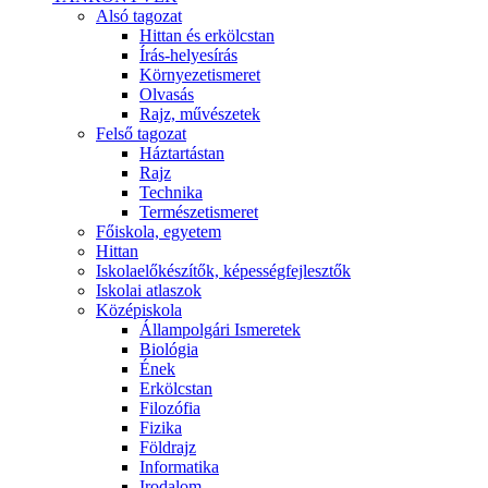
Alsó tagozat
Hittan és erkölcstan
Írás-helyesírás
Környezetismeret
Olvasás
Rajz, művészetek
Felső tagozat
Háztartástan
Rajz
Technika
Természetismeret
Főiskola, egyetem
Hittan
Iskolaelőkészítők, képességfejlesztők
Iskolai atlaszok
Középiskola
Állampolgári Ismeretek
Biológia
Ének
Erkölcstan
Filozófia
Fizika
Földrajz
Informatika
Irodalom