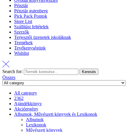
Óvodai könyvterjesztés
Pénztár
Pénztár gutenberg
Pick Pack Pontok
Store List
Szállítási feltételek
Szerzők
Terjesztői üzenetek iskoláknak
Termékek
Tevékenységünk
Wishlist
Search for:
Keresés
Összes
All category
2362
Ajándékkönyv
Akcióregény
Albumok, Művészeti könyvek és Lexikonok
Albumok
Lexikonok
Művészeti könyvek