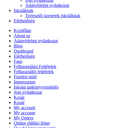
Jogi nyilatkozat
Adatvédelmi nyilatkozat
Iskoláknak
Terjesztői üzenetek iskoláknak
Elérhetőség
Kezdőlap
About us
Adatvédelmi nyilatkozat
Blog
Dashboard
Elérhetőség
Faqs
Felhasználási Feltételek
Felhasználói feltételek
Fizetési mód
Impresszum
Iskolai tankönyvrendelés
Jogi nyilatkozat
Kosár
Kosár
My account
My account
My Orders
Online elállási űrlap