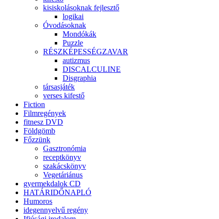
kisiskolásoknak fejlesztő
logikai
Óvodásoknak
Mondókák
Puzzle
RÉSZKÉPESSÉGZAVAR
autizmus
DISCALCULINE
Disgraphia
társasjáték
verses kifestő
Fiction
Filmregények
fitnesz DVD
Földgömb
Főzzünk
Gasztronómia
receptkönyv
szakácskönyv
Vegetáriánus
gyermekdalok CD
HATÁRIDŐNAPLÓ
Humoros
idegennyelvű regény
Ifjúsági irodalom