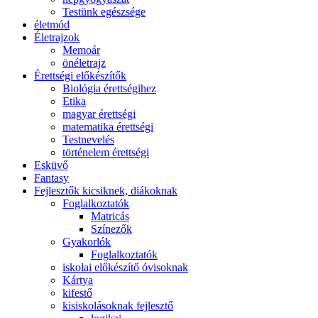
Testünk egészsége
életmód
Életrajzok
Memoár
önéletrajz
Érettségi előkészítők
Biológia érettségihez
Etika
magyar érettségi
matematika érettségi
Testnevelés
történelem érettségi
Esküvő
Fantasy
Fejlesztők kicsiknek, diákoknak
Foglalkoztatók
Matricás
Színezők
Gyakorlók
Foglalkoztatók
iskolai előkészítő óvisoknak
Kártya
kifestő
kisiskolásoknak fejlesztő