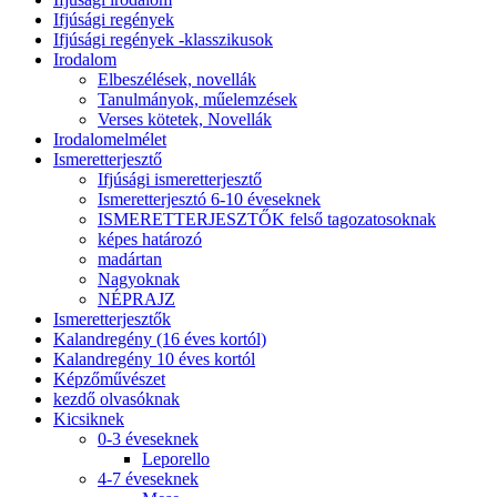
Ifjúsági regények
Ifjúsági regények -klasszikusok
Irodalom
Elbeszélések, novellák
Tanulmányok, műelemzések
Verses kötetek, Novellák
Irodalomelmélet
Ismeretterjesztő
Ifjúsági ismeretterjesztő
Ismeretterjesztó 6-10 éveseknek
ISMERETTERJESZTŐK felső tagozatosoknak
képes határozó
madártan
Nagyoknak
NÉPRAJZ
Ismeretterjesztők
Kalandregény (16 éves kortól)
Kalandregény 10 éves kortól
Képzőművészet
kezdő olvasóknak
Kicsiknek
0-3 éveseknek
Leporello
4-7 éveseknek