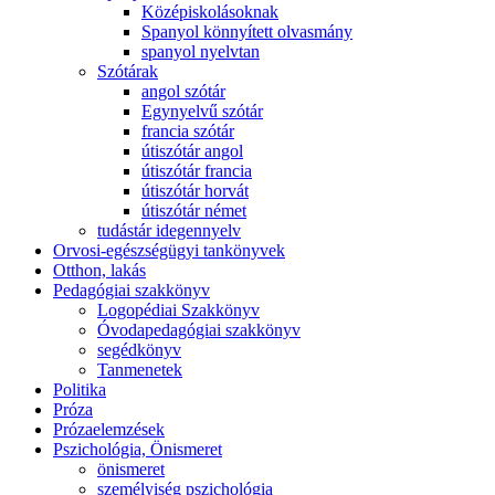
Középiskolásoknak
Spanyol könnyített olvasmány
spanyol nyelvtan
Szótárak
angol szótár
Egynyelvű szótár
francia szótár
útiszótár angol
útiszótár francia
útiszótár horvát
útiszótár német
tudástár idegennyelv
Orvosi-egészségügyi tankönyvek
Otthon, lakás
Pedagógiai szakkönyv
Logopédiai Szakkönyv
Óvodapedagógiai szakkönyv
segédkönyv
Tanmenetek
Politika
Próza
Prózaelemzések
Pszichológia, Önismeret
önismeret
személyiség pszichológia