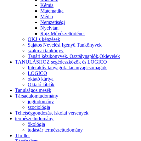
Kémia
Matematika
Média
Nemzetiségi
Nyelvtan
Rajz Művészettörténet
OKJ-s képzések
Sajátos Nevelési Igényű Tankönyvek
szakmai tankönyv
Tanári kézikönyvek, Osztálynaplók,Oklevelek
TANULÁSHOZ segédeszközök és LOGICO
Interaktív tanyagok, tananyagcsomagok
LOGICO
oktató kártya
Oktató táblák
Tanulságos mesék
Társadalomtudomány
jogtudomány
szociológia
Tehetséggondozás, iskolai versenyek
természettudomány
ökológia
tudástár természettudomány
Thriller