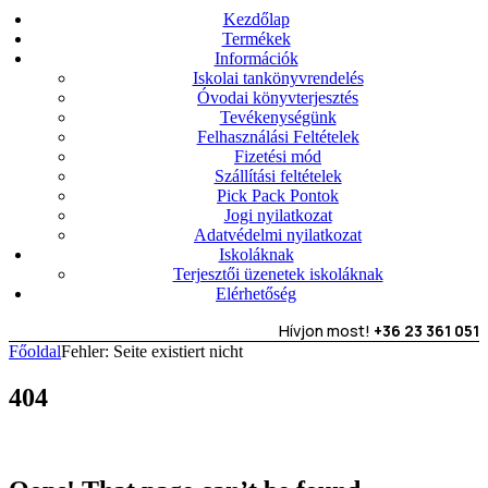
Kezdőlap
Termékek
Információk
Iskolai tankönyvrendelés
Óvodai könyvterjesztés
Tevékenységünk
Felhasználási Feltételek
Fizetési mód
Szállítási feltételek
Pick Pack Pontok
Jogi nyilatkozat
Adatvédelmi nyilatkozat
Iskoláknak
Terjesztői üzenetek iskoláknak
Elérhetőség
Hívjon most!
+36 23 361 051
Főoldal
Fehler: Seite existiert nicht
404