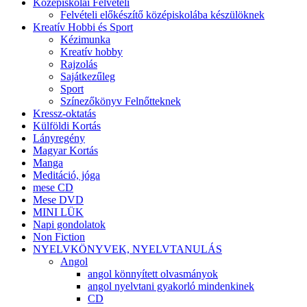
Középiskolai Felvételi
Felvételi előkészítő középiskolába készülöknek
Kreatív Hobbi és Sport
Kézimunka
Kreatív hobby
Rajzolás
Sajátkezűleg
Sport
Színezőkönyv Felnőtteknek
Kressz-oktatás
Külföldi Kortás
Lányregény
Magyar Kortás
Manga
Meditáció, jóga
mese CD
Mese DVD
MINI LÜK
Napi gondolatok
Non Fiction
NYELVKÖNYVEK, NYELVTANULÁS
Angol
angol könnyített olvasmányok
angol nyelvtani gyakorló mindenkinek
CD