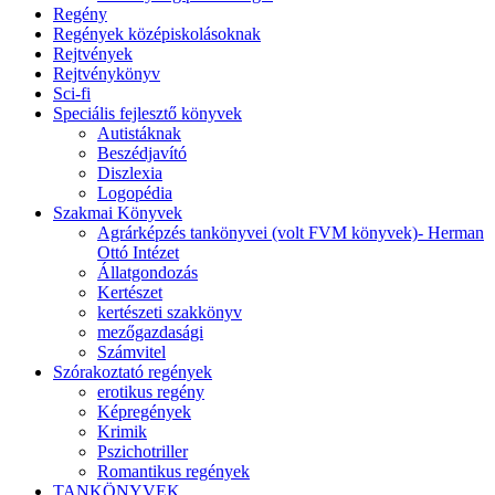
Regény
Regények középiskolásoknak
Rejtvények
Rejtvénykönyv
Sci-fi
Speciális fejlesztő könyvek
Autistáknak
Beszédjavító
Diszlexia
Logopédia
Szakmai Könyvek
Agrárképzés tankönyvei (volt FVM könyvek)- Herman
Ottó Intézet
Állatgondozás
Kertészet
kertészeti szakkönyv
mezőgazdasági
Számvitel
Szórakoztató regények
erotikus regény
Képregények
Krimik
Pszichotriller
Romantikus regények
TANKÖNYVEK