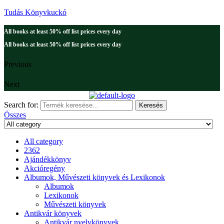
Tudás Könyvkuckó
All books at least 50% off list prices every day
All books at least 50% off list prices every day
Previous
Next
Search for:
Keresés
Összes
All category
2362
Ajándékkönyv
Akcióregény
Albumok, Művészeti könyvek és Lexikonok
Albumok
Lexikonok
Művészeti könyvek
Antikvár könyvek
Antikvár nyelvkönyvek