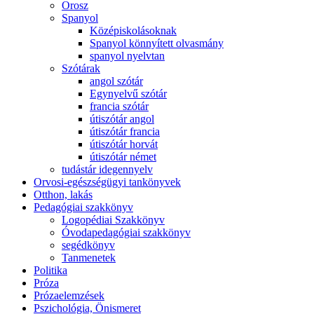
Orosz
Spanyol
Középiskolásoknak
Spanyol könnyített olvasmány
spanyol nyelvtan
Szótárak
angol szótár
Egynyelvű szótár
francia szótár
útiszótár angol
útiszótár francia
útiszótár horvát
útiszótár német
tudástár idegennyelv
Orvosi-egészségügyi tankönyvek
Otthon, lakás
Pedagógiai szakkönyv
Logopédiai Szakkönyv
Óvodapedagógiai szakkönyv
segédkönyv
Tanmenetek
Politika
Próza
Prózaelemzések
Pszichológia, Önismeret