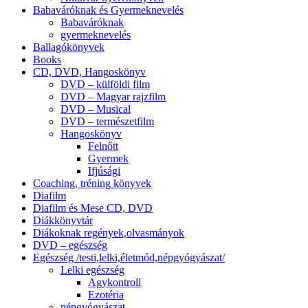
Babaváróknak és Gyermeknevelés
Babaváróknak
gyermeknevelés
Ballagókönyvek
Books
CD, DVD, Hangoskönyv
DVD – külföldi film
DVD – Magyar rajzfilm
DVD – Musical
DVD – természetfilm
Hangoskönyv
Felnőtt
Gyermek
Ifjúsági
Coaching, tréning könyvek
Diafilm
Diafilm és Mese CD, DVD
Diákkönyvtár
Diákoknak regények,olvasmányok
DVD – egészség
Egészség /testi,lelki,életmód,népgyógyászat/
Lelki egészség
Agykontroll
Ezotéria
népgyógyászat