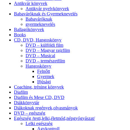
Antikvár könyvek
Antikvár nyelvkönyvek
Babaváróknak és Gyermeknevelés
Babaváróknak
gyermeknevelés
Ballagókönyvek
Books
CD, DVD, Hangoskönyv
DVD – külföldi film
DVD – Magyar rajzfilm
DVD – Musical
DVD – természetfilm
Hangoskönyv
Felnőtt
Gyermek
Ifjúsági
Coaching, tréning könyvek
Diafilm
Diafilm és Mese CD, DVD
Diákkönyvtár
Diákoknak regények,olvasmányok
DVD – egészség
Egészség /testi,lelki,életmód,népgyógyászat/
Lelki egészség
Agykontroll