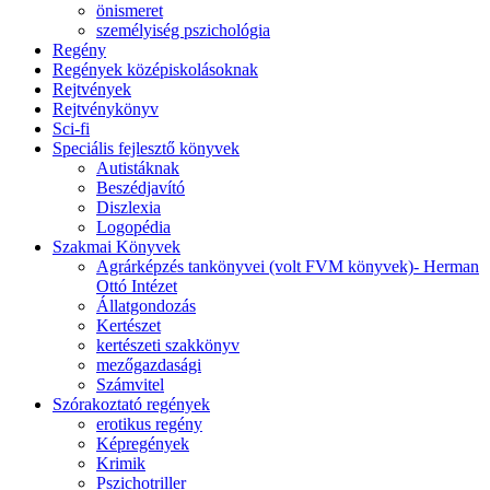
önismeret
személyiség pszichológia
Regény
Regények középiskolásoknak
Rejtvények
Rejtvénykönyv
Sci-fi
Speciális fejlesztő könyvek
Autistáknak
Beszédjavító
Diszlexia
Logopédia
Szakmai Könyvek
Agrárképzés tankönyvei (volt FVM könyvek)- Herman
Ottó Intézet
Állatgondozás
Kertészet
kertészeti szakkönyv
mezőgazdasági
Számvitel
Szórakoztató regények
erotikus regény
Képregények
Krimik
Pszichotriller