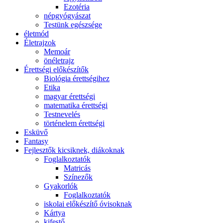
Ezotéria
népgyógyászat
Testünk egészsége
életmód
Életrajzok
Memoár
önéletrajz
Érettségi előkészítők
Biológia érettségihez
Etika
magyar érettségi
matematika érettségi
Testnevelés
történelem érettségi
Esküvő
Fantasy
Fejlesztők kicsiknek, diákoknak
Foglalkoztatók
Matricás
Színezők
Gyakorlók
Foglalkoztatók
iskolai előkészítő óvisoknak
Kártya
kifestő