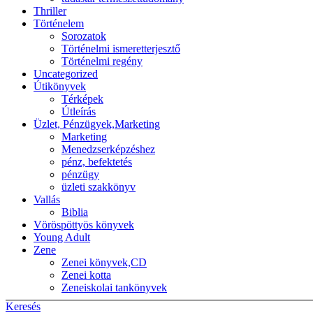
Thriller
Történelem
Sorozatok
Történelmi ismeretterjesztő
Történelmi regény
Uncategorized
Útikönyvek
Térképek
Útleírás
Üzlet, Pénzügyek,Marketing
Marketing
Menedzserképzéshez
pénz, befektetés
pénzügy
üzleti szakkönyv
Vallás
Biblia
Vöröspöttyös könyvek
Young Adult
Zene
Zenei könyvek,CD
Zenei kotta
Zeneiskolai tankönyvek
Keresés
Back to top