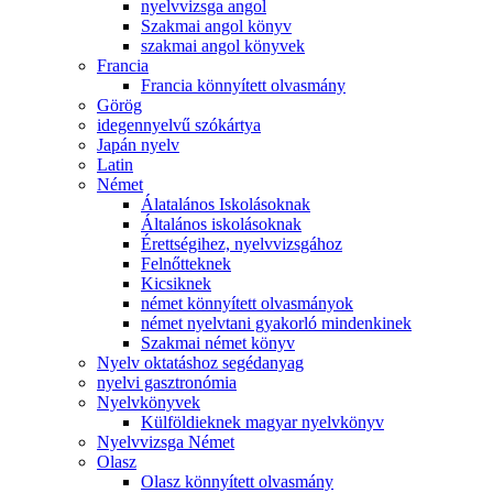
nyelvvizsga angol
Szakmai angol könyv
szakmai angol könyvek
Francia
Francia könnyített olvasmány
Görög
idegennyelvű szókártya
Japán nyelv
Latin
Német
Álatalános Iskolásoknak
Általános iskolásoknak
Érettségihez, nyelvvizsgához
Felnőtteknek
Kicsiknek
német könnyített olvasmányok
német nyelvtani gyakorló mindenkinek
Szakmai német könyv
Nyelv oktatáshoz segédanyag
nyelvi gasztronómia
Nyelvkönyvek
Külföldieknek magyar nyelvkönyv
Nyelvvizsga Német
Olasz
Olasz könnyített olvasmány