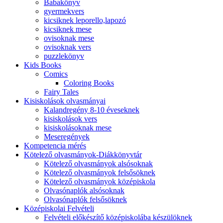
Babakönyv
gyermekvers
kicsiknek leporello,lapozó
kicsiknek mese
ovisoknak mese
ovisoknak vers
puzzlekönyv
Kids Books
Comics
Coloring Books
Fairy Tales
Kisiskolások olvasmányai
Kalandregény 8-10 éveseknek
kisiskolások vers
kisiskolásoknak mese
Meseregények
Kompetencia mérés
Kötelező olvasmányok-Diákkönyvtár
Kötelező olvasmányok alsósoknak
Kötelező olvasmányok felsősöknek
Kötelező olvasmányok középiskola
Olvasónaplók alsósoknak
Olvasónaplók felsősöknek
Középiskolai Felvételi
Felvételi előkészítő középiskolába készülöknek