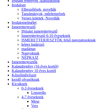
Ifjúsági regények -klasszikusok
Irodalom
Elbeszélések, novellák
Tanulmányok, műelemzések
Verses kötetek, Novellák
Irodalomelmélet
Ismeretterjesztő
Ifjúsági ismeretterjesztő
Ismeretterjesztó 6-10 éveseknek
ISMERETTERJESZTŐK felső tagozatosoknak
képes határozó
madártan
Nagyoknak
NÉPRAJZ
Ismeretterjesztők
Kalandregény (16 éves kortól)
Kalandregény 10 éves kortól
Képzőművészet
kezdő olvasóknak
Kicsiknek
0-3 éveseknek
Leporello
4-7 éveseknek
Mese
Vers