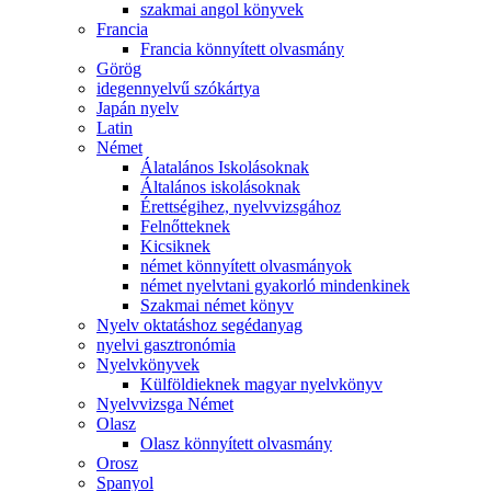
szakmai angol könyvek
Francia
Francia könnyített olvasmány
Görög
idegennyelvű szókártya
Japán nyelv
Latin
Német
Álatalános Iskolásoknak
Általános iskolásoknak
Érettségihez, nyelvvizsgához
Felnőtteknek
Kicsiknek
német könnyített olvasmányok
német nyelvtani gyakorló mindenkinek
Szakmai német könyv
Nyelv oktatáshoz segédanyag
nyelvi gasztronómia
Nyelvkönyvek
Külföldieknek magyar nyelvkönyv
Nyelvvizsga Német
Olasz
Olasz könnyített olvasmány
Orosz
Spanyol