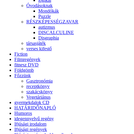
logikai
Óvodásoknak
Mondókák
Puzzle
RÉSZKÉPESSÉGZAVAR
autizmus
DISCALCULINE
Disgraphia
társasjáték
verses kifestő
Fiction
Filmregények
fitnesz DVD
Földgömb
Főzzünk
Gasztronómia
receptkönyv
szakácskönyv
Vegetáriánus
gyermekdalok CD
HATÁRIDŐNAPLÓ
Humoros
idegennyelvű regény
Ifjúsági irodalom
Ifjúsági regények