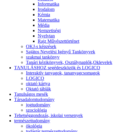
Informatika
Irodalom
Kémia
Matematika
Média
Nemzetiségi
Nyelvtan
Rajz Művészettörténet
OKJ-s képzések
Sajátos Nevelési Igényű Tankönyvek
szakmai tankönyv
Tanári kézikönyvek, Osztálynaplók,Oklevelek
TANULÁSHOZ segédeszközök és LOGICO
Interaktív tanyagok, tananyagcsomagok
LOGICO
oktató kártya
Oktató táblák
Tanulságos mesék
Társadalomtudomány
jogtudomány
szociológia
Tehetséggondozás, iskolai versenyek
természettudomány
ökológia
tudástár természettudomány