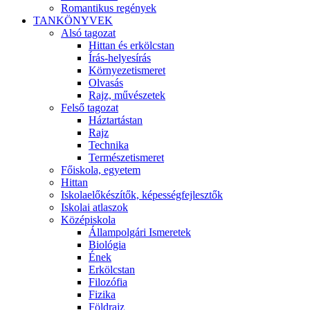
Romantikus regények
TANKÖNYVEK
Alsó tagozat
Hittan és erkölcstan
Írás-helyesírás
Környezetismeret
Olvasás
Rajz, művészetek
Felső tagozat
Háztartástan
Rajz
Technika
Természetismeret
Főiskola, egyetem
Hittan
Iskolaelőkészítők, képességfejlesztők
Iskolai atlaszok
Középiskola
Állampolgári Ismeretek
Biológia
Ének
Erkölcstan
Filozófia
Fizika
Földrajz