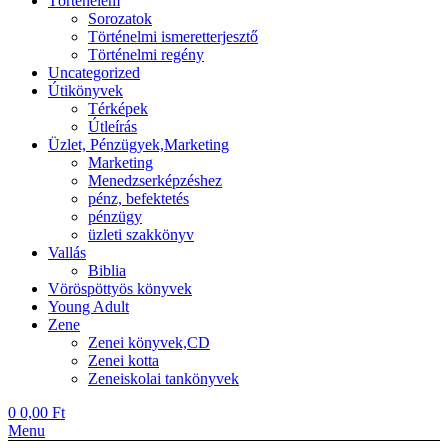
Történelem
Sorozatok
Történelmi ismeretterjesztő
Történelmi regény
Uncategorized
Útikönyvek
Térképek
Útleírás
Üzlet, Pénzügyek,Marketing
Marketing
Menedzserképzéshez
pénz, befektetés
pénzügy
üzleti szakkönyv
Vallás
Biblia
Vöröspöttyös könyvek
Young Adult
Zene
Zenei könyvek,CD
Zenei kotta
Zeneiskolai tankönyvek
0
0,00
Ft
Menu