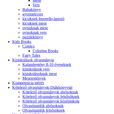
Mese
Vers
Babakönyv
gyermekvers
kicsiknek leporello,lapozó
kicsiknek mese
ovisoknak mese
ovisoknak vers
puzzlekönyv
Kids Books
Comics
Coloring Books
Fairy Tales
Kisiskolások olvasmányai
Kalandregény 8-10 éveseknek
kisiskolások vers
kisiskolásoknak mese
Meseregények
Kompetencia mérés
Kötelező olvasmányok-Diákkönyvtár
Kötelező olvasmányok alsósoknak
Kötelező olvasmányok felsősöknek
Kötelező olvasmányok középiskola
Olvasónaplók alsósoknak
Olvasónaplók felsősöknek