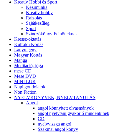
Kreatív Hobbi és Sport
Kézimunka
Kreatív hobby
Rajzolás
Sajátkezűleg
Sport
Színezőkönyv Felnőtteknek
Kressz-oktatás
Külföldi Kortás
Lányregény
Magyar Kortás
Manga
Meditáció, jóga
mese CD
Mese DVD
MINI LÜK
Napi gondolatok
Non Fiction
NYELVKÖNYVEK, NYELVTANULÁS
Angol
angol könnyített olvasmányok
angol nyelvtani gyakorló mindenkinek
CD
nyelvvizsga angol
Szakmai angol könyv