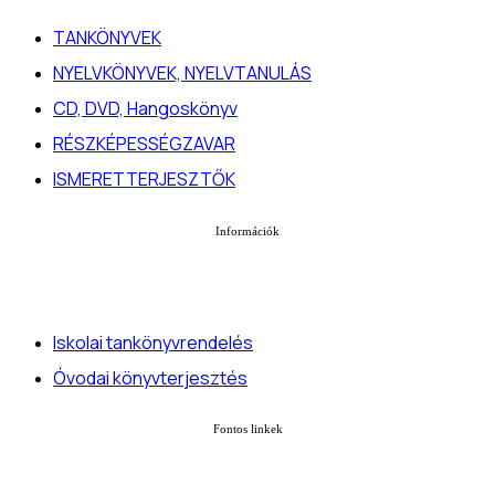
TANKÖNYVEK
NYELVKÖNYVEK, NYELVTANULÁS
CD, DVD, Hangoskönyv
RÉSZKÉPESSÉGZAVAR
ISMERETTERJESZTŐK
Információk
Iskolai tankönyvrendelés
Óvodai könyvterjesztés
Fontos linkek