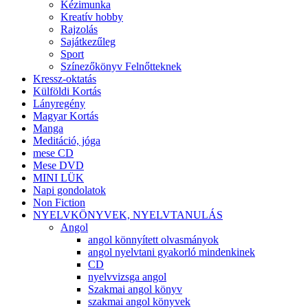
Kézimunka
Kreatív hobby
Rajzolás
Sajátkezűleg
Sport
Színezőkönyv Felnőtteknek
Kressz-oktatás
Külföldi Kortás
Lányregény
Magyar Kortás
Manga
Meditáció, jóga
mese CD
Mese DVD
MINI LÜK
Napi gondolatok
Non Fiction
NYELVKÖNYVEK, NYELVTANULÁS
Angol
angol könnyített olvasmányok
angol nyelvtani gyakorló mindenkinek
CD
nyelvvizsga angol
Szakmai angol könyv
szakmai angol könyvek