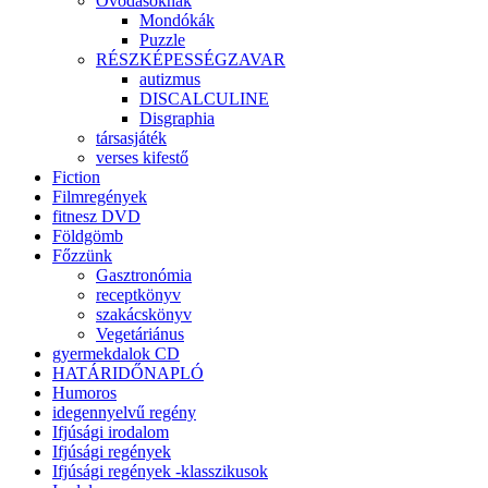
Óvodásoknak
Mondókák
Puzzle
RÉSZKÉPESSÉGZAVAR
autizmus
DISCALCULINE
Disgraphia
társasjáték
verses kifestő
Fiction
Filmregények
fitnesz DVD
Földgömb
Főzzünk
Gasztronómia
receptkönyv
szakácskönyv
Vegetáriánus
gyermekdalok CD
HATÁRIDŐNAPLÓ
Humoros
idegennyelvű regény
Ifjúsági irodalom
Ifjúsági regények
Ifjúsági regények -klasszikusok