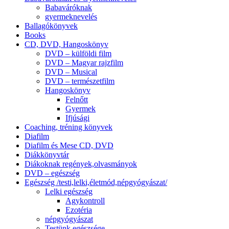
Babaváróknak
gyermeknevelés
Ballagókönyvek
Books
CD, DVD, Hangoskönyv
DVD – külföldi film
DVD – Magyar rajzfilm
DVD – Musical
DVD – természetfilm
Hangoskönyv
Felnőtt
Gyermek
Ifjúsági
Coaching, tréning könyvek
Diafilm
Diafilm és Mese CD, DVD
Diákkönyvtár
Diákoknak regények,olvasmányok
DVD – egészség
Egészség /testi,lelki,életmód,népgyógyászat/
Lelki egészség
Agykontroll
Ezotéria
népgyógyászat
Testünk egészsége