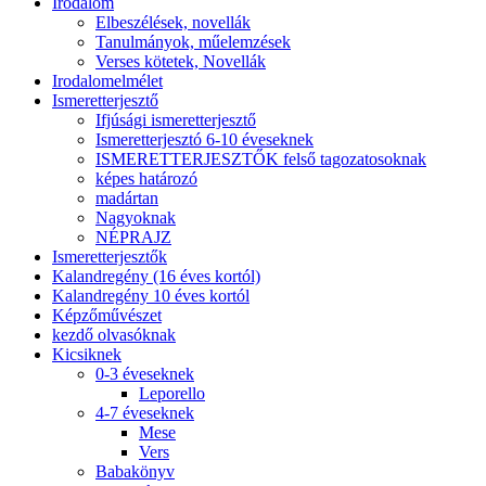
Irodalom
Elbeszélések, novellák
Tanulmányok, műelemzések
Verses kötetek, Novellák
Irodalomelmélet
Ismeretterjesztő
Ifjúsági ismeretterjesztő
Ismeretterjesztó 6-10 éveseknek
ISMERETTERJESZTŐK felső tagozatosoknak
képes határozó
madártan
Nagyoknak
NÉPRAJZ
Ismeretterjesztők
Kalandregény (16 éves kortól)
Kalandregény 10 éves kortól
Képzőművészet
kezdő olvasóknak
Kicsiknek
0-3 éveseknek
Leporello
4-7 éveseknek
Mese
Vers
Babakönyv