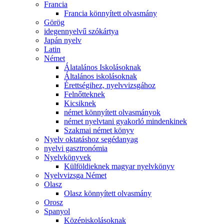
Francia
Francia könnyített olvasmány
Görög
idegennyelvű szókártya
Japán nyelv
Latin
Német
Álatalános Iskolásoknak
Általános iskolásoknak
Érettségihez, nyelvvizsgához
Felnőtteknek
Kicsiknek
német könnyített olvasmányok
német nyelvtani gyakorló mindenkinek
Szakmai német könyv
Nyelv oktatáshoz segédanyag
nyelvi gasztronómia
Nyelvkönyvek
Külföldieknek magyar nyelvkönyv
Nyelvvizsga Német
Olasz
Olasz könnyített olvasmány
Orosz
Spanyol
Középiskolásoknak