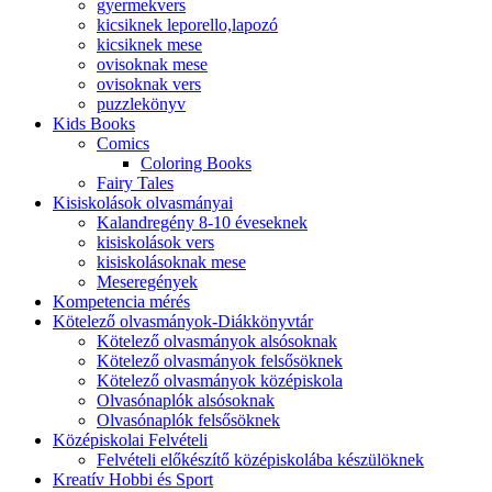
gyermekvers
kicsiknek leporello,lapozó
kicsiknek mese
ovisoknak mese
ovisoknak vers
puzzlekönyv
Kids Books
Comics
Coloring Books
Fairy Tales
Kisiskolások olvasmányai
Kalandregény 8-10 éveseknek
kisiskolások vers
kisiskolásoknak mese
Meseregények
Kompetencia mérés
Kötelező olvasmányok-Diákkönyvtár
Kötelező olvasmányok alsósoknak
Kötelező olvasmányok felsősöknek
Kötelező olvasmányok középiskola
Olvasónaplók alsósoknak
Olvasónaplók felsősöknek
Középiskolai Felvételi
Felvételi előkészítő középiskolába készülöknek
Kreatív Hobbi és Sport