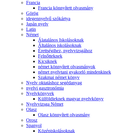
Francia
Francia könnyített olvasmány
Görög
idegennyelvű szókártya
Japán nyelv
Latin
Német
Álatalános Iskolásoknak
Általános iskolásoknak
Érettségihez, nyelvvizsgához
Felnőtteknek
Kicsiknek
német könnyített olvasmányok
német nyelvtani gyakorló mindenkinek
Szakmai német könyv
Nyelv oktatáshoz segédanyag
nyelvi gasztronómia
Nyelvkönyvek
Külföldieknek magyar nyelvkönyv
Nyelvvizsga Német
Olasz
Olasz könnyített olvasmány
Orosz
Spanyol
Középiskolásoknak