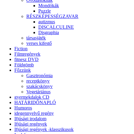
Óvodásoknak
Mondókák
Puzzle
RÉSZKÉPESSÉGZAVAR
autizmus
DISCALCULINE
Disgraphia
társasjáték
verses kifestő
Fiction
Filmregények
fitnesz DVD
Földgömb
Főzzünk
Gasztronómia
receptkönyv
szakácskönyv
Vegetáriánus
gyermekdalok CD
HATÁRIDŐNAPLÓ
Humoros
idegennyelvű regény
Ifjúsági irodalom
Ifjúsági regények
Ifjúsági regények -klasszikusok