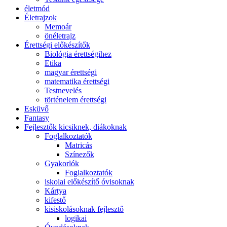
életmód
Életrajzok
Memoár
önéletrajz
Érettségi előkészítők
Biológia érettségihez
Etika
magyar érettségi
matematika érettségi
Testnevelés
történelem érettségi
Esküvő
Fantasy
Fejlesztők kicsiknek, diákoknak
Foglalkoztatók
Matricás
Színezők
Gyakorlók
Foglalkoztatók
iskolai előkészítő óvisoknak
Kártya
kifestő
kisiskolásoknak fejlesztő
logikai