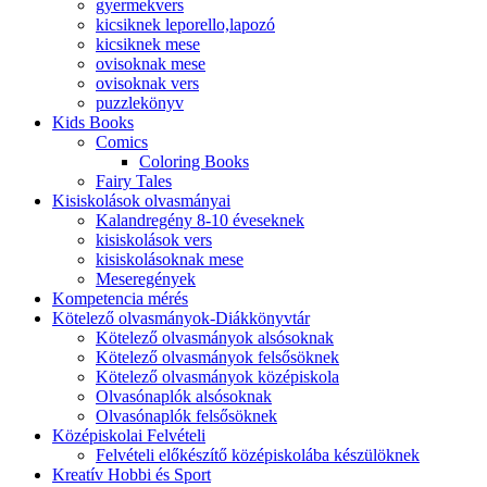
gyermekvers
kicsiknek leporello,lapozó
kicsiknek mese
ovisoknak mese
ovisoknak vers
puzzlekönyv
Kids Books
Comics
Coloring Books
Fairy Tales
Kisiskolások olvasmányai
Kalandregény 8-10 éveseknek
kisiskolások vers
kisiskolásoknak mese
Meseregények
Kompetencia mérés
Kötelező olvasmányok-Diákkönyvtár
Kötelező olvasmányok alsósoknak
Kötelező olvasmányok felsősöknek
Kötelező olvasmányok középiskola
Olvasónaplók alsósoknak
Olvasónaplók felsősöknek
Középiskolai Felvételi
Felvételi előkészítő középiskolába készülöknek
Kreatív Hobbi és Sport