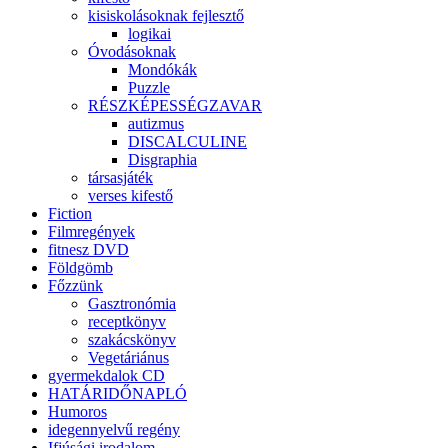
kisiskolásoknak fejlesztő
logikai
Óvodásoknak
Mondókák
Puzzle
RÉSZKÉPESSÉGZAVAR
autizmus
DISCALCULINE
Disgraphia
társasjáték
verses kifestő
Fiction
Filmregények
fitnesz DVD
Földgömb
Főzzünk
Gasztronómia
receptkönyv
szakácskönyv
Vegetáriánus
gyermekdalok CD
HATÁRIDŐNAPLÓ
Humoros
idegennyelvű regény
Ifjúsági irodalom