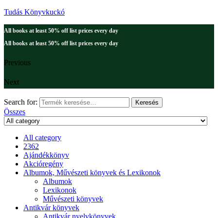
Tudás Könyvkuckó
All books at least 50% off list prices every day
All books at least 50% off list prices every day
Previous
Next
Search for:
Keresés
Összes
All category
2362
Ajándékkönyv
Akcióregény
Albumok, Művészeti könyvek és Lexikonok
Albumok
Lexikonok
Művészeti könyvek
Antikvár könyvek
Antikvár nyelvkönyvek