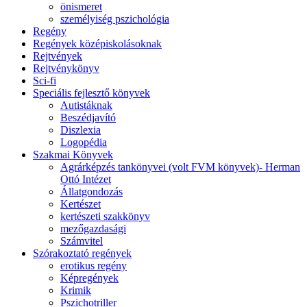
önismeret
személyiség pszichológia
Regény
Regények középiskolásoknak
Rejtvények
Rejtvénykönyv
Sci-fi
Speciális fejlesztő könyvek
Autistáknak
Beszédjavító
Diszlexia
Logopédia
Szakmai Könyvek
Agrárképzés tankönyvei (volt FVM könyvek)- Herman
Ottó Intézet
Állatgondozás
Kertészet
kertészeti szakkönyv
mezőgazdasági
Számvitel
Szórakoztató regények
erotikus regény
Képregények
Krimik
Pszichotriller