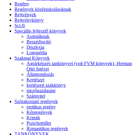
Regény
Regények középiskolásoknak
Rejtvények
Rejtvénykönyv
Sci-fi
Speciális fejlesztő könyvek
Autistáknak
Beszédjavító
Diszlexia
Logopédia
Szakmai Könyvek
Agrárképzés tankönyvei (volt FVM könyvek)- Herman
Ottó Intézet
Állatgondozás
Kertészet
kertészeti szakkönyv
mezőgazdasági
Számvitel
Szórakoztató regények
erotikus regény
Képregények
Krimik
Pszichotriller
Romantikus regények
TANKÖNYVEK