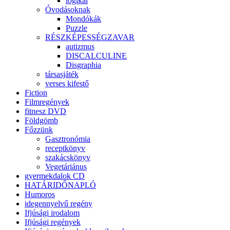
logikai
Óvodásoknak
Mondókák
Puzzle
RÉSZKÉPESSÉGZAVAR
autizmus
DISCALCULINE
Disgraphia
társasjáték
verses kifestő
Fiction
Filmregények
fitnesz DVD
Földgömb
Főzzünk
Gasztronómia
receptkönyv
szakácskönyv
Vegetáriánus
gyermekdalok CD
HATÁRIDŐNAPLÓ
Humoros
idegennyelvű regény
Ifjúsági irodalom
Ifjúsági regények