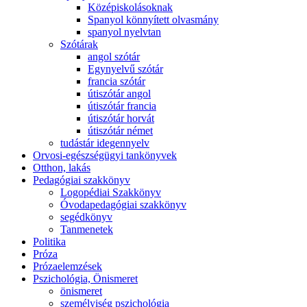
Középiskolásoknak
Spanyol könnyített olvasmány
spanyol nyelvtan
Szótárak
angol szótár
Egynyelvű szótár
francia szótár
útiszótár angol
útiszótár francia
útiszótár horvát
útiszótár német
tudástár idegennyelv
Orvosi-egészségügyi tankönyvek
Otthon, lakás
Pedagógiai szakkönyv
Logopédiai Szakkönyv
Óvodapedagógiai szakkönyv
segédkönyv
Tanmenetek
Politika
Próza
Prózaelemzések
Pszichológia, Önismeret
önismeret
személyiség pszichológia