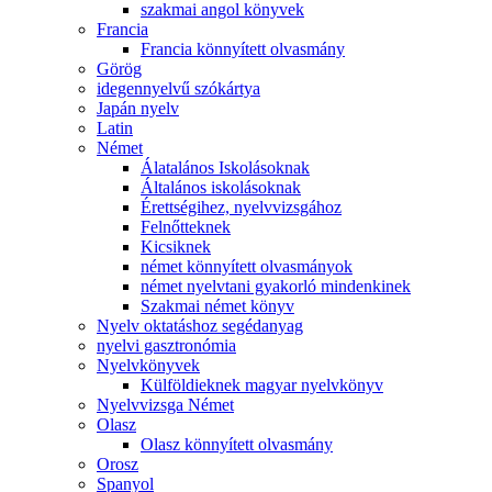
szakmai angol könyvek
Francia
Francia könnyített olvasmány
Görög
idegennyelvű szókártya
Japán nyelv
Latin
Német
Álatalános Iskolásoknak
Általános iskolásoknak
Érettségihez, nyelvvizsgához
Felnőtteknek
Kicsiknek
német könnyített olvasmányok
német nyelvtani gyakorló mindenkinek
Szakmai német könyv
Nyelv oktatáshoz segédanyag
nyelvi gasztronómia
Nyelvkönyvek
Külföldieknek magyar nyelvkönyv
Nyelvvizsga Német
Olasz
Olasz könnyített olvasmány
Orosz
Spanyol