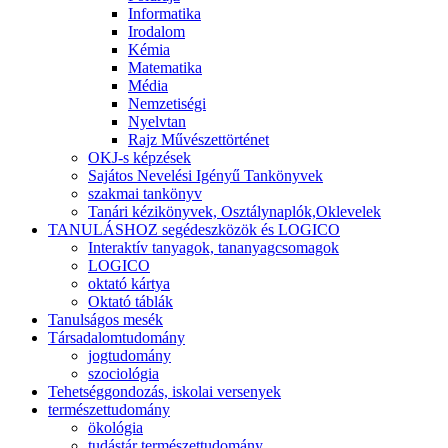
Informatika
Irodalom
Kémia
Matematika
Média
Nemzetiségi
Nyelvtan
Rajz Művészettörténet
OKJ-s képzések
Sajátos Nevelési Igényű Tankönyvek
szakmai tankönyv
Tanári kézikönyvek, Osztálynaplók,Oklevelek
TANULÁSHOZ segédeszközök és LOGICO
Interaktív tanyagok, tananyagcsomagok
LOGICO
oktató kártya
Oktató táblák
Tanulságos mesék
Társadalomtudomány
jogtudomány
szociológia
Tehetséggondozás, iskolai versenyek
természettudomány
ökológia
tudástár természettudomány