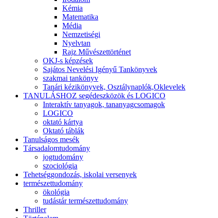
Kémia
Matematika
Média
Nemzetiségi
Nyelvtan
Rajz Művészettörténet
OKJ-s képzések
Sajátos Nevelési Igényű Tankönyvek
szakmai tankönyv
Tanári kézikönyvek, Osztálynaplók,Oklevelek
TANULÁSHOZ segédeszközök és LOGICO
Interaktív tanyagok, tananyagcsomagok
LOGICO
oktató kártya
Oktató táblák
Tanulságos mesék
Társadalomtudomány
jogtudomány
szociológia
Tehetséggondozás, iskolai versenyek
természettudomány
ökológia
tudástár természettudomány
Thriller