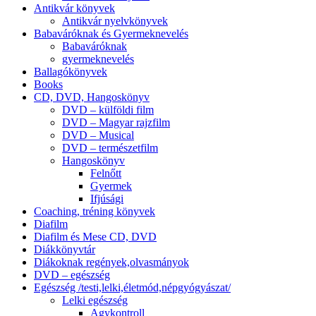
Antikvár könyvek
Antikvár nyelvkönyvek
Babaváróknak és Gyermeknevelés
Babaváróknak
gyermeknevelés
Ballagókönyvek
Books
CD, DVD, Hangoskönyv
DVD – külföldi film
DVD – Magyar rajzfilm
DVD – Musical
DVD – természetfilm
Hangoskönyv
Felnőtt
Gyermek
Ifjúsági
Coaching, tréning könyvek
Diafilm
Diafilm és Mese CD, DVD
Diákkönyvtár
Diákoknak regények,olvasmányok
DVD – egészség
Egészség /testi,lelki,életmód,népgyógyászat/
Lelki egészség
Agykontroll