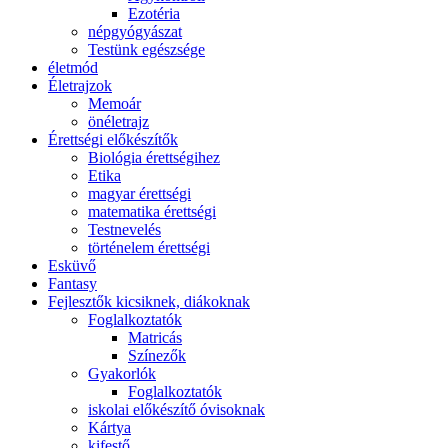
Ezotéria
népgyógyászat
Testünk egészsége
életmód
Életrajzok
Memoár
önéletrajz
Érettségi előkészítők
Biológia érettségihez
Etika
magyar érettségi
matematika érettségi
Testnevelés
történelem érettségi
Esküvő
Fantasy
Fejlesztők kicsiknek, diákoknak
Foglalkoztatók
Matricás
Színezők
Gyakorlók
Foglalkoztatók
iskolai előkészítő óvisoknak
Kártya
kifestő