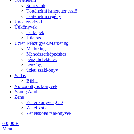
Történelem
Sorozatok
Történelmi ismeretterjesztő
Történelmi regény
Uncategorized
Útikönyvek
Térképek
Útleírás
Üzlet, Pénzügyek,Marketing
Marketing
Menedzserképzéshez
pénz, befektetés
pénzügy
üzleti szakkönyv
Vallás
Biblia
Vöröspöttyös könyvek
Young Adult
Zene
Zenei könyvek,CD
Zenei kotta
Zeneiskolai tankönyvek
0
0,00
Ft
Menu