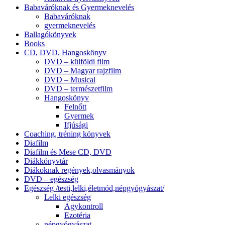
Babaváróknak és Gyermeknevelés
Babaváróknak
gyermeknevelés
Ballagókönyvek
Books
CD, DVD, Hangoskönyv
DVD – külföldi film
DVD – Magyar rajzfilm
DVD – Musical
DVD – természetfilm
Hangoskönyv
Felnőtt
Gyermek
Ifjúsági
Coaching, tréning könyvek
Diafilm
Diafilm és Mese CD, DVD
Diákkönyvtár
Diákoknak regények,olvasmányok
DVD – egészség
Egészség /testi,lelki,életmód,népgyógyászat/
Lelki egészség
Agykontroll
Ezotéria
népgyógyászat