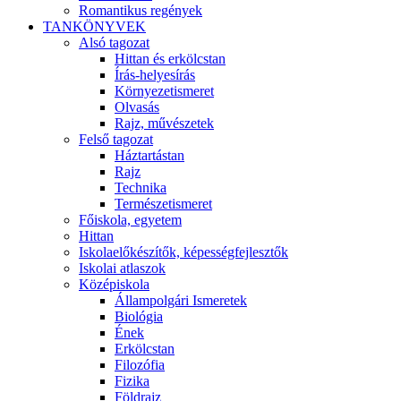
Romantikus regények
TANKÖNYVEK
Alsó tagozat
Hittan és erkölcstan
Írás-helyesírás
Környezetismeret
Olvasás
Rajz, művészetek
Felső tagozat
Háztartástan
Rajz
Technika
Természetismeret
Főiskola, egyetem
Hittan
Iskolaelőkészítők, képességfejlesztők
Iskolai atlaszok
Középiskola
Állampolgári Ismeretek
Biológia
Ének
Erkölcstan
Filozófia
Fizika
Földrajz