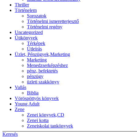
Thriller
Történelem
Sorozatok
Történelmi ismeretterjesztő
Történelmi regény
Uncategorized
Útikönyvek
Térképek
Útleírás
Üzlet, Pénzügyek,Marketing
Marketing
Menedzserképzéshez
pénz, befektetés
pénzügy
üzleti szakkönyv
Vallás
Biblia
Vöröspöttyös könyvek
Young Adult
Zene
Zenei könyvek,CD
Zenei kotta
Zeneiskolai tankönyvek
Keresés
Back to top