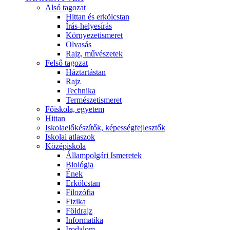
Alsó tagozat
Hittan és erkölcstan
Írás-helyesírás
Környezetismeret
Olvasás
Rajz, művészetek
Felső tagozat
Háztartástan
Rajz
Technika
Természetismeret
Főiskola, egyetem
Hittan
Iskolaelőkészítők, képességfejlesztők
Iskolai atlaszok
Középiskola
Állampolgári Ismeretek
Biológia
Ének
Erkölcstan
Filozófia
Fizika
Földrajz
Informatika
Irodalom