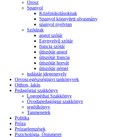
Orosz
Spanyol
Középiskolásoknak
Spanyol könnyített olvasmány
spanyol nyelvtan
Szótárak
angol szótár
Egynyelvű szótár
francia szótár
útiszótár angol
útiszótár francia
útiszótár horvát
útiszótár német
tudástár idegennyelv
Orvosi-egészségügyi tankönyvek
Otthon, lakás
Pedagógiai szakkönyv
Logopédiai Szakkönyv
Óvodapedagógiai szakkönyv
segédkönyv
Tanmenetek
Politika
Próza
Prózaelemzések
Pszichológia, Önismeret