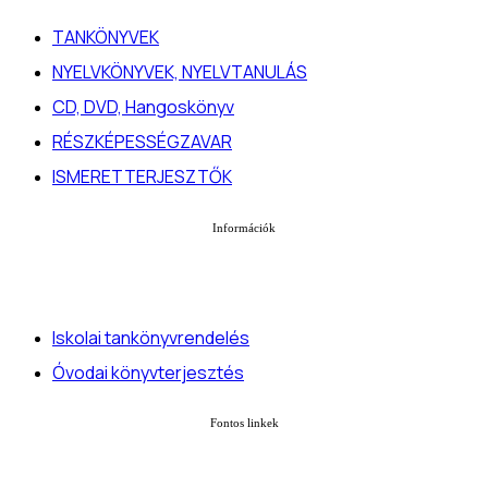
TANKÖNYVEK
NYELVKÖNYVEK, NYELVTANULÁS
CD, DVD, Hangoskönyv
RÉSZKÉPESSÉGZAVAR
ISMERETTERJESZTŐK
Információk
Iskolai tankönyvrendelés
Óvodai könyvterjesztés
Fontos linkek