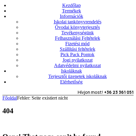
Kezdőlap
Termékek
Információk
Iskolai tankönyvrendelés
Óvodai könyvterjesztés
Tevékenységünk
Felhasználási Feltételek
Fizetési mód
Szállítási feltételek
Pick Pack Pontok
Jogi nyilatkozat
Adatvédelmi nyilatkozat
Iskoláknak
Terjesztői üzenetek iskoláknak
Elérhetőség
Hívjon most!
+36 23 361 051
Főoldal
Fehler: Seite existiert nicht
404