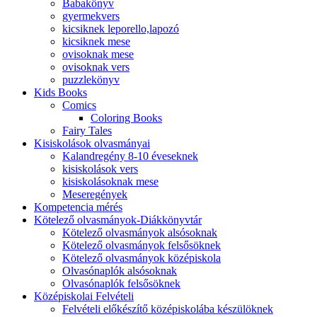
Babakönyv
gyermekvers
kicsiknek leporello,lapozó
kicsiknek mese
ovisoknak mese
ovisoknak vers
puzzlekönyv
Kids Books
Comics
Coloring Books
Fairy Tales
Kisiskolások olvasmányai
Kalandregény 8-10 éveseknek
kisiskolások vers
kisiskolásoknak mese
Meseregények
Kompetencia mérés
Kötelező olvasmányok-Diákkönyvtár
Kötelező olvasmányok alsósoknak
Kötelező olvasmányok felsősöknek
Kötelező olvasmányok középiskola
Olvasónaplók alsósoknak
Olvasónaplók felsősöknek
Középiskolai Felvételi
Felvételi előkészítő középiskolába készülöknek