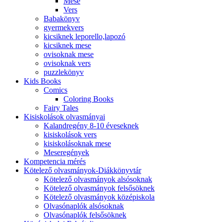
Mese
Vers
Babakönyv
gyermekvers
kicsiknek leporello,lapozó
kicsiknek mese
ovisoknak mese
ovisoknak vers
puzzlekönyv
Kids Books
Comics
Coloring Books
Fairy Tales
Kisiskolások olvasmányai
Kalandregény 8-10 éveseknek
kisiskolások vers
kisiskolásoknak mese
Meseregények
Kompetencia mérés
Kötelező olvasmányok-Diákkönyvtár
Kötelező olvasmányok alsósoknak
Kötelező olvasmányok felsősöknek
Kötelező olvasmányok középiskola
Olvasónaplók alsósoknak
Olvasónaplók felsősöknek