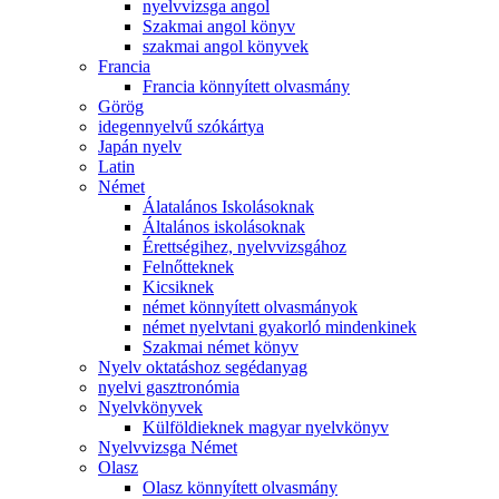
nyelvvizsga angol
Szakmai angol könyv
szakmai angol könyvek
Francia
Francia könnyített olvasmány
Görög
idegennyelvű szókártya
Japán nyelv
Latin
Német
Álatalános Iskolásoknak
Általános iskolásoknak
Érettségihez, nyelvvizsgához
Felnőtteknek
Kicsiknek
német könnyített olvasmányok
német nyelvtani gyakorló mindenkinek
Szakmai német könyv
Nyelv oktatáshoz segédanyag
nyelvi gasztronómia
Nyelvkönyvek
Külföldieknek magyar nyelvkönyv
Nyelvvizsga Német
Olasz
Olasz könnyített olvasmány