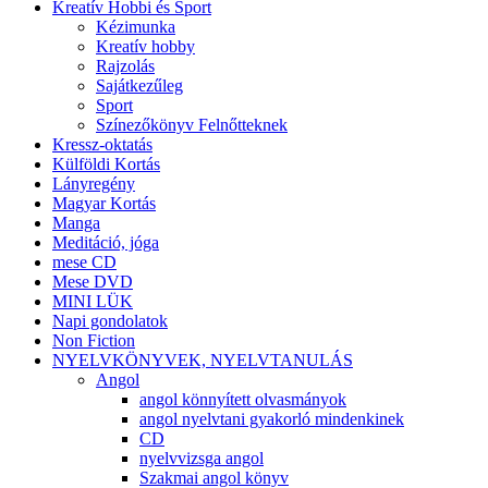
Kreatív Hobbi és Sport
Kézimunka
Kreatív hobby
Rajzolás
Sajátkezűleg
Sport
Színezőkönyv Felnőtteknek
Kressz-oktatás
Külföldi Kortás
Lányregény
Magyar Kortás
Manga
Meditáció, jóga
mese CD
Mese DVD
MINI LÜK
Napi gondolatok
Non Fiction
NYELVKÖNYVEK, NYELVTANULÁS
Angol
angol könnyített olvasmányok
angol nyelvtani gyakorló mindenkinek
CD
nyelvvizsga angol
Szakmai angol könyv