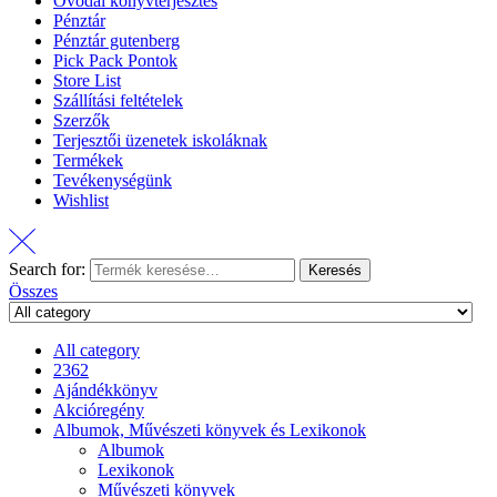
Óvodai könyvterjesztés
Pénztár
Pénztár gutenberg
Pick Pack Pontok
Store List
Szállítási feltételek
Szerzők
Terjesztői üzenetek iskoláknak
Termékek
Tevékenységünk
Wishlist
Search for:
Keresés
Összes
All category
2362
Ajándékkönyv
Akcióregény
Albumok, Művészeti könyvek és Lexikonok
Albumok
Lexikonok
Művészeti könyvek