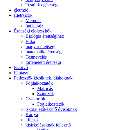
Testünk egészsége
életmód
Életrajzok
Memoár
önéletrajz
Érettségi előkészítők
Biológia érettségihez
Etika
magyar érettségi
matematika érettségi
Testnevelés
történelem érettségi
Esküvő
Fantasy
Fejlesztők kicsiknek, diákoknak
Foglalkoztatók
Matricás
Színezők
Gyakorlók
Foglalkoztatók
iskolai előkészítő óvisoknak
Kártya
kifestő
kisiskolásoknak fejlesztő