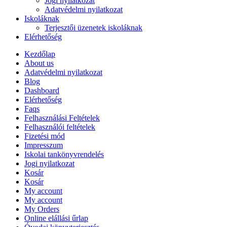
Jogi nyilatkozat
Adatvédelmi nyilatkozat
Iskoláknak
Terjesztői üzenetek iskoláknak
Elérhetőség
Kezdőlap
About us
Adatvédelmi nyilatkozat
Blog
Dashboard
Elérhetőség
Faqs
Felhasználási Feltételek
Felhasználói feltételek
Fizetési mód
Impresszum
Iskolai tankönyvrendelés
Jogi nyilatkozat
Kosár
Kosár
My account
My account
My Orders
Online elállási űrlap