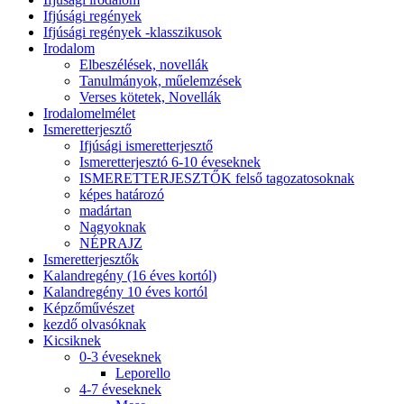
Ifjúsági regények
Ifjúsági regények -klasszikusok
Irodalom
Elbeszélések, novellák
Tanulmányok, műelemzések
Verses kötetek, Novellák
Irodalomelmélet
Ismeretterjesztő
Ifjúsági ismeretterjesztő
Ismeretterjesztó 6-10 éveseknek
ISMERETTERJESZTŐK felső tagozatosoknak
képes határozó
madártan
Nagyoknak
NÉPRAJZ
Ismeretterjesztők
Kalandregény (16 éves kortól)
Kalandregény 10 éves kortól
Képzőművészet
kezdő olvasóknak
Kicsiknek
0-3 éveseknek
Leporello
4-7 éveseknek