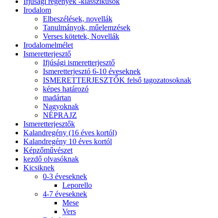
Ifjúsági regények -klasszikusok
Irodalom
Elbeszélések, novellák
Tanulmányok, műelemzések
Verses kötetek, Novellák
Irodalomelmélet
Ismeretterjesztő
Ifjúsági ismeretterjesztő
Ismeretterjesztó 6-10 éveseknek
ISMERETTERJESZTŐK felső tagozatosoknak
képes határozó
madártan
Nagyoknak
NÉPRAJZ
Ismeretterjesztők
Kalandregény (16 éves kortól)
Kalandregény 10 éves kortól
Képzőművészet
kezdő olvasóknak
Kicsiknek
0-3 éveseknek
Leporello
4-7 éveseknek
Mese
Vers