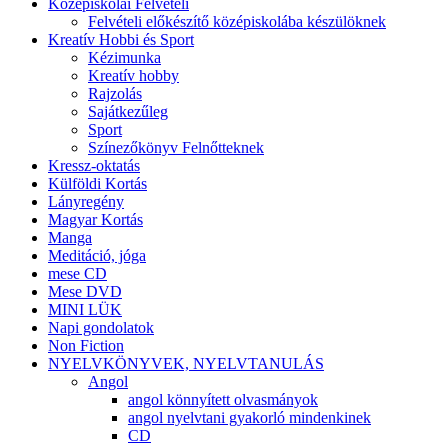
Középiskolai Felvételi
Felvételi előkészítő középiskolába készülöknek
Kreatív Hobbi és Sport
Kézimunka
Kreatív hobby
Rajzolás
Sajátkezűleg
Sport
Színezőkönyv Felnőtteknek
Kressz-oktatás
Külföldi Kortás
Lányregény
Magyar Kortás
Manga
Meditáció, jóga
mese CD
Mese DVD
MINI LÜK
Napi gondolatok
Non Fiction
NYELVKÖNYVEK, NYELVTANULÁS
Angol
angol könnyített olvasmányok
angol nyelvtani gyakorló mindenkinek
CD