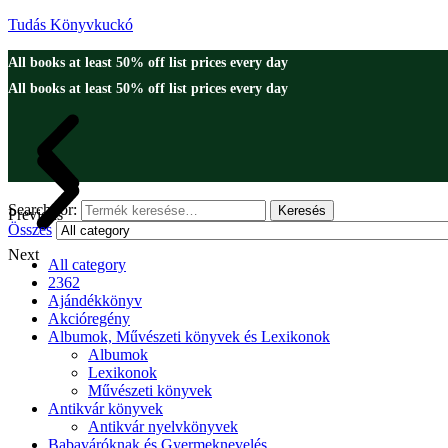
Tudás Könyvkuckó
All books at least 50% off list prices every day
All books at least 50% off list prices every day
Search for:
Keresés
Previous
Összes
Next
All category
2362
Ajándékkönyv
Akcióregény
Albumok, Művészeti könyvek és Lexikonok
Albumok
Lexikonok
Művészeti könyvek
Antikvár könyvek
Antikvár nyelvkönyvek
Babaváróknak és Gyermeknevelés