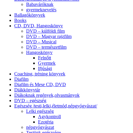
Babaváróknak
gyermeknevelés
Ballagókönyvek
Books
CD, DVD, Hangoskönyv
DVD – külföldi film
DVD – Magyar rajzfilm
DVD – Musical
DVD – természetfilm
Hangoskönyv
Felnőtt
Gyermek
Ifjúsági
Coaching, tréning könyvek
Diafilm
Diafilm és Mese CD, DVD
Diákkönyvtár
Diákoknak regények,olvasmányok
DVD – egészség
Egészség /testi,lelki,életmód,népgyógyászat/
Lelki egészség
Agykontroll
Ezotéria
népgyógyászat
Testünk egészsége