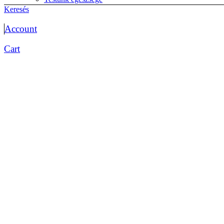
életmód
Keresés
Életrajzok
Memoár
Account
önéletrajz
Érettségi előkészítők
Cart
Biológia érettségihez
Etika
magyar érettségi
matematika érettségi
Testnevelés
történelem érettségi
Esküvő
Fantasy
Fejlesztők kicsiknek, diákoknak
Foglalkoztatók
Matricás
Színezők
Gyakorlók
Foglalkoztatók
iskolai előkészítő óvisoknak
Kártya
kifestő
kisiskolásoknak fejlesztő
logikai