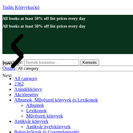
Tudás Könyvkuckó
All books at least 50% off list prices every day
All books at least 50% off list prices every day
Search for:
Keresés
Previous
Összes
Next
All category
2362
Ajándékkönyv
Akcióregény
Albumok, Művészeti könyvek és Lexikonok
Albumok
Lexikonok
Művészeti könyvek
Antikvár könyvek
Antikvár nyelvkönyvek
Babaváróknak és Gyermeknevelés