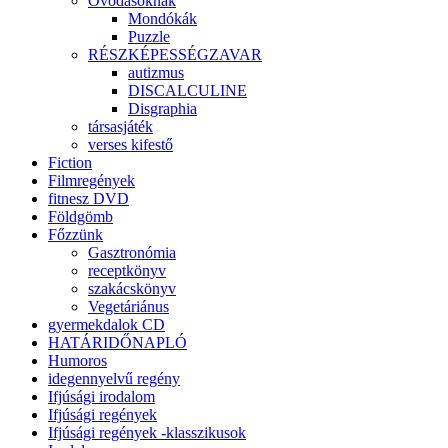
Óvodásoknak
Mondókák
Puzzle
RÉSZKÉPESSÉGZAVAR
autizmus
DISCALCULINE
Disgraphia
társasjáték
verses kifestő
Fiction
Filmregények
fitnesz DVD
Földgömb
Főzzünk
Gasztronómia
receptkönyv
szakácskönyv
Vegetáriánus
gyermekdalok CD
HATÁRIDŐNAPLÓ
Humoros
idegennyelvű regény
Ifjúsági irodalom
Ifjúsági regények
Ifjúsági regények -klasszikusok