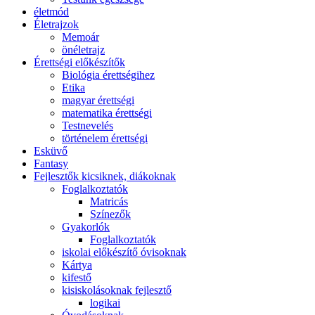
életmód
Életrajzok
Memoár
önéletrajz
Érettségi előkészítők
Biológia érettségihez
Etika
magyar érettségi
matematika érettségi
Testnevelés
történelem érettségi
Esküvő
Fantasy
Fejlesztők kicsiknek, diákoknak
Foglalkoztatók
Matricás
Színezők
Gyakorlók
Foglalkoztatók
iskolai előkészítő óvisoknak
Kártya
kifestő
kisiskolásoknak fejlesztő
logikai