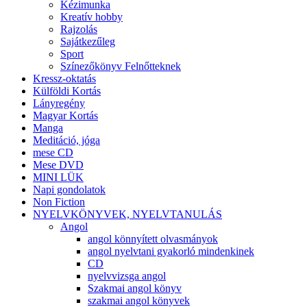
Kézimunka
Kreatív hobby
Rajzolás
Sajátkezűleg
Sport
Színezőkönyv Felnőtteknek
Kressz-oktatás
Külföldi Kortás
Lányregény
Magyar Kortás
Manga
Meditáció, jóga
mese CD
Mese DVD
MINI LÜK
Napi gondolatok
Non Fiction
NYELVKÖNYVEK, NYELVTANULÁS
Angol
angol könnyített olvasmányok
angol nyelvtani gyakorló mindenkinek
CD
nyelvvizsga angol
Szakmai angol könyv
szakmai angol könyvek