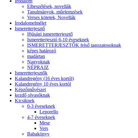
Irodalom
Elbeszélések, novellák
Tanulmányok, műelemzések
Verses kötetek, Novellák
Irodalomelmélet
Ismeretterjesztő
Ifjúsági ismeretterjesztő
Ismeretterjesztó 6-10 éveseknek
ISMERETTERJESZTŐK felső tagozatosoknak
képes határozó
madártan
Nagyoknak
NÉPRAJZ
Ismeretterjesztők
Kalandregény (16 éves kortól)
Kalandregény 10 éves kortól
Képzőművészet
kezdő olvasóknak
Kicsiknek
0-3 éveseknek
Leporello
4-7 éveseknek
Mese
Vers
Babakönyv