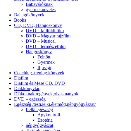
Babaváróknak
gyermeknevelés
Ballagókönyvek
Books
CD, DVD, Hangoskönyv
DVD – külföldi film
DVD – Magyar rajzfilm
DVD – Musical
DVD – természetfilm
Hangoskönyv
Felnőtt
Gyermek
Ifjúsági
Coaching, tréning könyvek
Diafilm
Diafilm és Mese CD, DVD
Diákkönyvtár
Diákoknak regények,olvasmányok
DVD – egészség
Egészség /testi,lelki,életmód,népgyógyászat/
Lelki egészség
Agykontroll
Ezotéria
népgyógyászat
Testünk egészsége