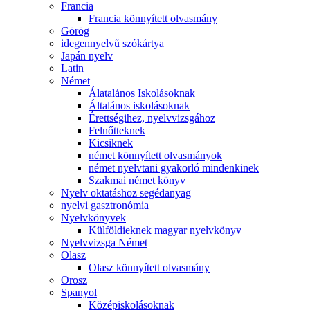
Francia
Francia könnyített olvasmány
Görög
idegennyelvű szókártya
Japán nyelv
Latin
Német
Álatalános Iskolásoknak
Általános iskolásoknak
Érettségihez, nyelvvizsgához
Felnőtteknek
Kicsiknek
német könnyített olvasmányok
német nyelvtani gyakorló mindenkinek
Szakmai német könyv
Nyelv oktatáshoz segédanyag
nyelvi gasztronómia
Nyelvkönyvek
Külföldieknek magyar nyelvkönyv
Nyelvvizsga Német
Olasz
Olasz könnyített olvasmány
Orosz
Spanyol
Középiskolásoknak