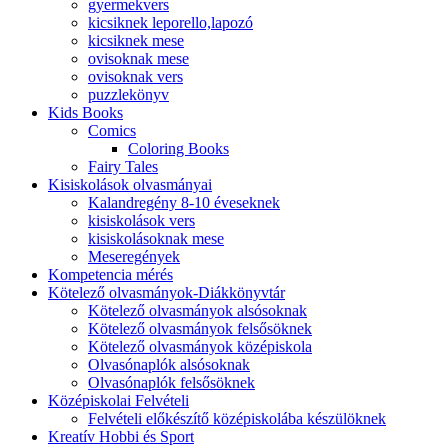
gyermekvers
kicsiknek leporello,lapozó
kicsiknek mese
ovisoknak mese
ovisoknak vers
puzzlekönyv
Kids Books
Comics
Coloring Books
Fairy Tales
Kisiskolások olvasmányai
Kalandregény 8-10 éveseknek
kisiskolások vers
kisiskolásoknak mese
Meseregények
Kompetencia mérés
Kötelező olvasmányok-Diákkönyvtár
Kötelező olvasmányok alsósoknak
Kötelező olvasmányok felsősöknek
Kötelező olvasmányok középiskola
Olvasónaplók alsósoknak
Olvasónaplók felsősöknek
Középiskolai Felvételi
Felvételi előkészítő középiskolába készülöknek
Kreatív Hobbi és Sport