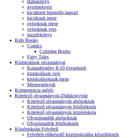
Babakönyv
gyermekvers
kicsiknek leporello,lapozó
kicsiknek mese
ovisoknak mese
ovisoknak vers
puzzlekönyv
Kids Books
Comics
Coloring Books
Fairy Tales
Kisiskolások olvasmányai
Kalandregény 8-10 éveseknek
kisiskolások vers
kisiskolásoknak mese
Meseregények
Kompetencia mérés
Kötelező olvasmányok-Diákkönyvtár
Kötelező olvasmányok alsósoknak
Kötelező olvasmányok felsősöknek
Kötelező olvasmányok középiskola
Olvasónaplók alsósoknak
Olvasónaplók felsősöknek
Középiskolai Felvételi
Felvételi előkészítő középiskolába készülöknek