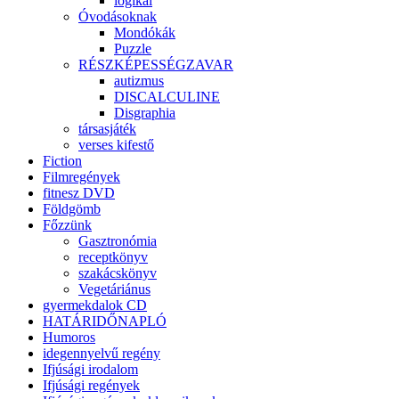
logikai
Óvodásoknak
Mondókák
Puzzle
RÉSZKÉPESSÉGZAVAR
autizmus
DISCALCULINE
Disgraphia
társasjáték
verses kifestő
Fiction
Filmregények
fitnesz DVD
Földgömb
Főzzünk
Gasztronómia
receptkönyv
szakácskönyv
Vegetáriánus
gyermekdalok CD
HATÁRIDŐNAPLÓ
Humoros
idegennyelvű regény
Ifjúsági irodalom
Ifjúsági regények