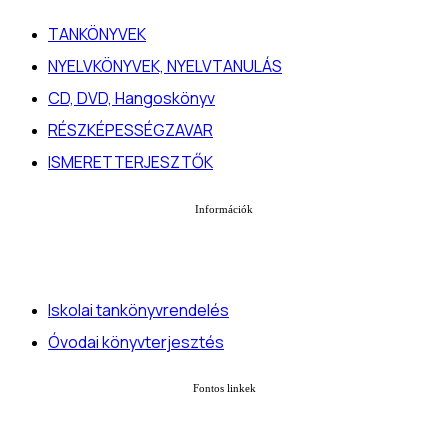
TANKÖNYVEK
NYELVKÖNYVEK, NYELVTANULÁS
CD, DVD, Hangoskönyv
RÉSZKÉPESSÉGZAVAR
ISMERETTERJESZTŐK
Információk
Iskolai tankönyvrendelés
Óvodai könyvterjesztés
Fontos linkek