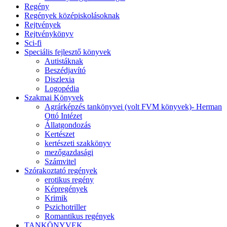
Regény
Regények középiskolásoknak
Rejtvények
Rejtvénykönyv
Sci-fi
Speciális fejlesztő könyvek
Autistáknak
Beszédjavító
Diszlexia
Logopédia
Szakmai Könyvek
Agrárképzés tankönyvei (volt FVM könyvek)- Herman
Ottó Intézet
Állatgondozás
Kertészet
kertészeti szakkönyv
mezőgazdasági
Számvitel
Szórakoztató regények
erotikus regény
Képregények
Krimik
Pszichotriller
Romantikus regények
TANKÖNYVEK