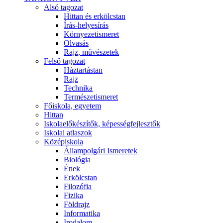
Alsó tagozat
Hittan és erkölcstan
Írás-helyesírás
Környezetismeret
Olvasás
Rajz, művészetek
Felső tagozat
Háztartástan
Rajz
Technika
Természetismeret
Főiskola, egyetem
Hittan
Iskolaelőkészítők, képességfejlesztők
Iskolai atlaszok
Középiskola
Állampolgári Ismeretek
Biológia
Ének
Erkölcstan
Filozófia
Fizika
Földrajz
Informatika
Irodalom