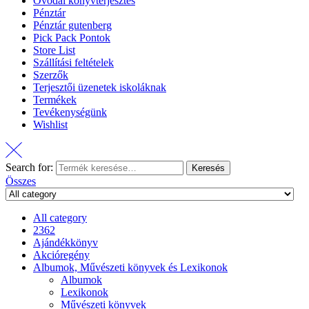
Óvodai könyvterjesztés
Pénztár
Pénztár gutenberg
Pick Pack Pontok
Store List
Szállítási feltételek
Szerzők
Terjesztői üzenetek iskoláknak
Termékek
Tevékenységünk
Wishlist
Search for:
Keresés
Összes
All category
2362
Ajándékkönyv
Akcióregény
Albumok, Művészeti könyvek és Lexikonok
Albumok
Lexikonok
Művészeti könyvek