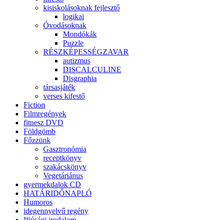
kisiskolásoknak fejlesztő
logikai
Óvodásoknak
Mondókák
Puzzle
RÉSZKÉPESSÉGZAVAR
autizmus
DISCALCULINE
Disgraphia
társasjáték
verses kifestő
Fiction
Filmregények
fitnesz DVD
Földgömb
Főzzünk
Gasztronómia
receptkönyv
szakácskönyv
Vegetáriánus
gyermekdalok CD
HATÁRIDŐNAPLÓ
Humoros
idegennyelvű regény
Ifjúsági irodalom