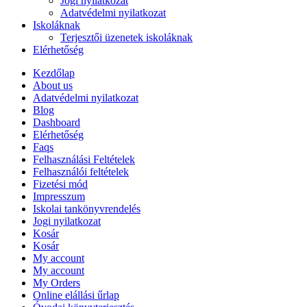
Jogi nyilatkozat
Adatvédelmi nyilatkozat
Iskoláknak
Terjesztői üzenetek iskoláknak
Elérhetőség
Kezdőlap
About us
Adatvédelmi nyilatkozat
Blog
Dashboard
Elérhetőség
Faqs
Felhasználási Feltételek
Felhasználói feltételek
Fizetési mód
Impresszum
Iskolai tankönyvrendelés
Jogi nyilatkozat
Kosár
Kosár
My account
My account
My Orders
Online elállási űrlap