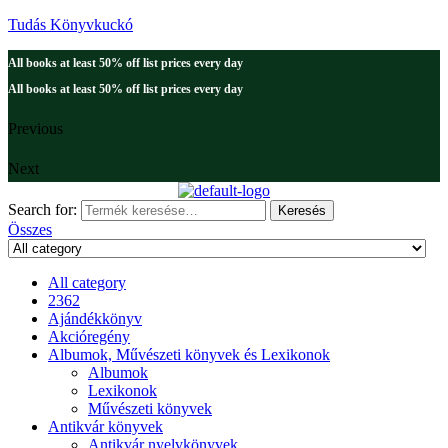
Tudás Könyvkuckó
All books at least 50% off list prices every day
All books at least 50% off list prices every day
Previous
Next
Search for:
Keresés
Összes
All category
2362
Ajándékkönyv
Akcióregény
Albumok, Művészeti könyvek és Lexikonok
Albumok
Lexikonok
Művészeti könyvek
Antikvár könyvek
Antikvár nyelvkönyvek