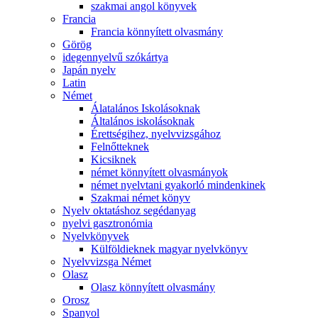
szakmai angol könyvek
Francia
Francia könnyített olvasmány
Görög
idegennyelvű szókártya
Japán nyelv
Latin
Német
Álatalános Iskolásoknak
Általános iskolásoknak
Érettségihez, nyelvvizsgához
Felnőtteknek
Kicsiknek
német könnyített olvasmányok
német nyelvtani gyakorló mindenkinek
Szakmai német könyv
Nyelv oktatáshoz segédanyag
nyelvi gasztronómia
Nyelvkönyvek
Külföldieknek magyar nyelvkönyv
Nyelvvizsga Német
Olasz
Olasz könnyített olvasmány
Orosz
Spanyol