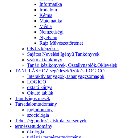
Informatika
Irodalom
Kémia
Matematika
Média
Nemzetiségi
Nyelvtan
Rajz Művészettörténet
OKJ-s képzések
Sajátos Nevelési Igényű Tankönyvek
szakmai tankönyv
Tanári kézikönyvek, Osztálynaplók,Oklevelek
TANULÁSHOZ segédeszközök és LOGICO
Interaktív tanyagok, tananyagcsomagok
LOGICO
oktató kártya
Oktató táblák
Tanulságos mesék
Társadalomtudomány
jogtudomány
szociológia
Tehetséggondozás, iskolai versenyek
természettudomány
ökológia
tudástár természettudomány