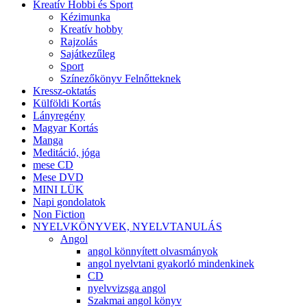
Kreatív Hobbi és Sport
Kézimunka
Kreatív hobby
Rajzolás
Sajátkezűleg
Sport
Színezőkönyv Felnőtteknek
Kressz-oktatás
Külföldi Kortás
Lányregény
Magyar Kortás
Manga
Meditáció, jóga
mese CD
Mese DVD
MINI LÜK
Napi gondolatok
Non Fiction
NYELVKÖNYVEK, NYELVTANULÁS
Angol
angol könnyített olvasmányok
angol nyelvtani gyakorló mindenkinek
CD
nyelvvizsga angol
Szakmai angol könyv