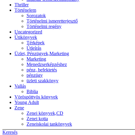
Thriller
Történelem
Sorozatok
Történelmi ismeretterjesztő
Történelmi regény
Uncategorized
Útikönyvek
Térképek
Útleírás
Üzlet, Pénzügyek,Marketing
Marketing
Menedzserképzéshez
pénz, befektetés
pénzügy
üzleti szakkönyv
Vallás
Biblia
Vöröspöttyös könyvek
Young Adult
Zene
Zenei könyvek,CD
Zenei kotta
Zeneiskolai tankönyvek
Keresés
Back to top