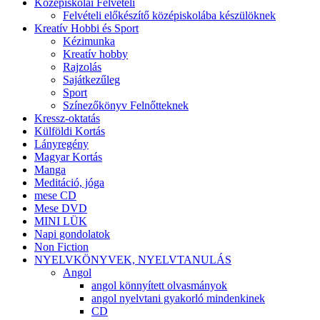
Középiskolai Felvételi
Felvételi előkészítő középiskolába készülöknek
Kreatív Hobbi és Sport
Kézimunka
Kreatív hobby
Rajzolás
Sajátkezűleg
Sport
Színezőkönyv Felnőtteknek
Kressz-oktatás
Külföldi Kortás
Lányregény
Magyar Kortás
Manga
Meditáció, jóga
mese CD
Mese DVD
MINI LÜK
Napi gondolatok
Non Fiction
NYELVKÖNYVEK, NYELVTANULÁS
Angol
angol könnyített olvasmányok
angol nyelvtani gyakorló mindenkinek
CD