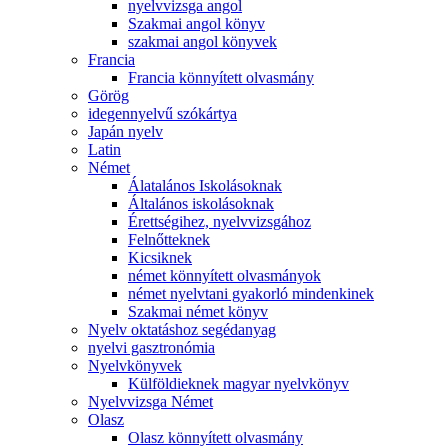
nyelvvizsga angol
Szakmai angol könyv
szakmai angol könyvek
Francia
Francia könnyített olvasmány
Görög
idegennyelvű szókártya
Japán nyelv
Latin
Német
Álatalános Iskolásoknak
Általános iskolásoknak
Érettségihez, nyelvvizsgához
Felnőtteknek
Kicsiknek
német könnyített olvasmányok
német nyelvtani gyakorló mindenkinek
Szakmai német könyv
Nyelv oktatáshoz segédanyag
nyelvi gasztronómia
Nyelvkönyvek
Külföldieknek magyar nyelvkönyv
Nyelvvizsga Német
Olasz
Olasz könnyített olvasmány