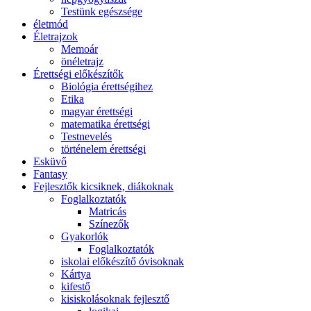
Testünk egészsége
életmód
Életrajzok
Memoár
önéletrajz
Érettségi előkészítők
Biológia érettségihez
Etika
magyar érettségi
matematika érettségi
Testnevelés
történelem érettségi
Esküvő
Fantasy
Fejlesztők kicsiknek, diákoknak
Foglalkoztatók
Matricás
Színezők
Gyakorlók
Foglalkoztatók
iskolai előkészítő óvisoknak
Kártya
kifestő
kisiskolásoknak fejlesztő