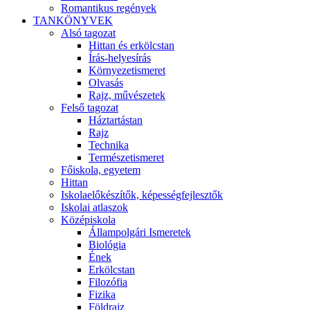
Romantikus regények
TANKÖNYVEK
Alsó tagozat
Hittan és erkölcstan
Írás-helyesírás
Környezetismeret
Olvasás
Rajz, művészetek
Felső tagozat
Háztartástan
Rajz
Technika
Természetismeret
Főiskola, egyetem
Hittan
Iskolaelőkészítők, képességfejlesztők
Iskolai atlaszok
Középiskola
Állampolgári Ismeretek
Biológia
Ének
Erkölcstan
Filozófia
Fizika
Földrajz