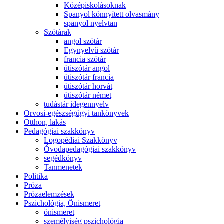
Középiskolásoknak
Spanyol könnyített olvasmány
spanyol nyelvtan
Szótárak
angol szótár
Egynyelvű szótár
francia szótár
útiszótár angol
útiszótár francia
útiszótár horvát
útiszótár német
tudástár idegennyelv
Orvosi-egészségügyi tankönyvek
Otthon, lakás
Pedagógiai szakkönyv
Logopédiai Szakkönyv
Óvodapedagógiai szakkönyv
segédkönyv
Tanmenetek
Politika
Próza
Prózaelemzések
Pszichológia, Önismeret
önismeret
személyiség pszichológia