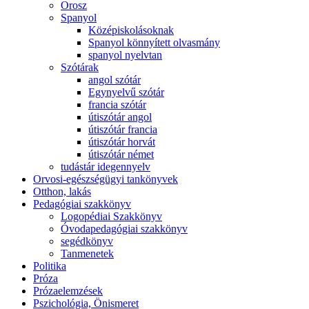
Orosz
Spanyol
Középiskolásoknak
Spanyol könnyített olvasmány
spanyol nyelvtan
Szótárak
angol szótár
Egynyelvű szótár
francia szótár
útiszótár angol
útiszótár francia
útiszótár horvát
útiszótár német
tudástár idegennyelv
Orvosi-egészségügyi tankönyvek
Otthon, lakás
Pedagógiai szakkönyv
Logopédiai Szakkönyv
Óvodapedagógiai szakkönyv
segédkönyv
Tanmenetek
Politika
Próza
Prózaelemzések
Pszichológia, Önismeret