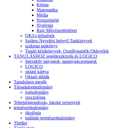
Kémia
Matematika
Média
Nemzetiségi
Nyelvtan
Rajz Művészettörténet
OKJ-s képzések
Sajátos Nevelési Igényű Tankönyvek
szakmai tankönyv
Tanári kézikönyvek, Osztálynaplók,Oklevelek
TANULÁSHOZ segédeszközök és LOGICO
Interaktív tanyagok, tananyagcsomagok
LOGICO
oktató kártya
Oktató táblák
Tanulságos mesék
Társadalomtudomány
jogtudomány
szociológia
Tehetséggondozás, iskolai versenyek
természettudomány
ökológia
tudástár természettudomány
Thriller