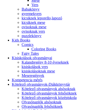
Mese
Vers
Babakönyv
gyermekvers
kicsiknek leporello,lapozó
kicsiknek mese
ovisoknak mese
ovisoknak vers
puzzlekönyv
Kids Books
Comics
Coloring Books
Fairy Tales
Kisiskolások olvasmányai
Kalandregény 8-10 éveseknek
kisiskolások vers
kisiskolásoknak mese
Meseregények
Kompetencia mérés
Kötelező olvasmányok-Diákkönyvtár
Kötelező olvasmányok alsósoknak
Kötelező olvasmányok felsősöknek
Kötelező olvasmányok középiskola
Olvasónaplók alsósoknak
Olvasónaplók felsősöknek