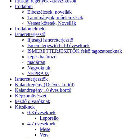
Ifjúsági regények -klasszikusok
Irodalom
Elbeszélések, novellák
Tanulmányok, műelemzések
Verses kötetek, Novellák
Irodalomelmélet
Ismeretterjesztő
Ifjúsági ismeretterjesztő
Ismeretterjesztó 6-10 éveseknek
ISMERETTERJESZTŐK felső tagozatosoknak
képes határozó
madártan
Nagyoknak
NÉPRAJZ
Ismeretterjesztők
Kalandregény (16 éves kortól)
Kalandregény 10 éves kortól
Képzőművészet
kezdő olvasóknak
Kicsiknek
0-3 éveseknek
Leporello
4-7 éveseknek
Mese
Vers