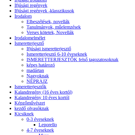
Ifjúsági regények
Ifjúsági regények -klasszikusok
Irodalom
Elbeszélések, novellák
Tanulmányok, műelemzések
Verses kötetek, Novellák
Irodalomelmélet
Ismeretterjesztő
Ifjúsági ismeretterjesztő
Ismeretterjesztó 6-10 éveseknek
ISMERETTERJESZTŐK felső tagozatosoknak
képes határozó
madártan
Nagyoknak
NÉPRAJZ
Ismeretterjesztők
Kalandregény (16 éves kortól)
Kalandregény 10 éves kortól
Képzőművészet
kezdő olvasóknak
Kicsiknek
0-3 éveseknek
Leporello
4-7 éveseknek