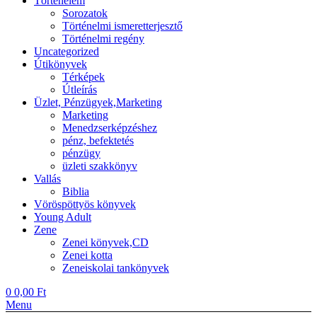
Történelem
Sorozatok
Történelmi ismeretterjesztő
Történelmi regény
Uncategorized
Útikönyvek
Térképek
Útleírás
Üzlet, Pénzügyek,Marketing
Marketing
Menedzserképzéshez
pénz, befektetés
pénzügy
üzleti szakkönyv
Vallás
Biblia
Vöröspöttyös könyvek
Young Adult
Zene
Zenei könyvek,CD
Zenei kotta
Zeneiskolai tankönyvek
0
0,00
Ft
Menu