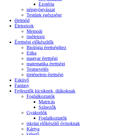
Ezotéria
népgyógyászat
Testünk egészsége
életmód
Életrajzok
Memoár
önéletrajz
Érettségi előkészítők
Biológia érettségihez
Etika
magyar érettségi
matematika érettségi
Testnevelés
történelem érettségi
Esküvő
Fantasy
Fejlesztők kicsiknek, diákoknak
Foglalkoztatók
Matricás
Színezők
Gyakorlók
Foglalkoztatók
iskolai előkészítő óvisoknak
Kártya
kifestő