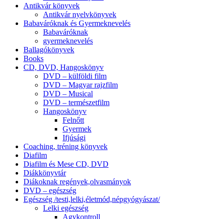
Antikvár könyvek
Antikvár nyelvkönyvek
Babaváróknak és Gyermeknevelés
Babaváróknak
gyermeknevelés
Ballagókönyvek
Books
CD, DVD, Hangoskönyv
DVD – külföldi film
DVD – Magyar rajzfilm
DVD – Musical
DVD – természetfilm
Hangoskönyv
Felnőtt
Gyermek
Ifjúsági
Coaching, tréning könyvek
Diafilm
Diafilm és Mese CD, DVD
Diákkönyvtár
Diákoknak regények,olvasmányok
DVD – egészség
Egészség /testi,lelki,életmód,népgyógyászat/
Lelki egészség
Agykontroll