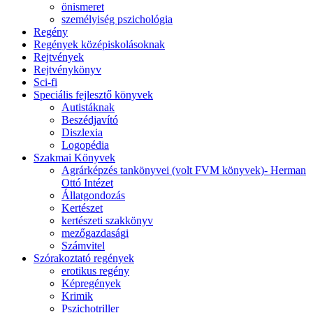
önismeret
személyiség pszichológia
Regény
Regények középiskolásoknak
Rejtvények
Rejtvénykönyv
Sci-fi
Speciális fejlesztő könyvek
Autistáknak
Beszédjavító
Diszlexia
Logopédia
Szakmai Könyvek
Agrárképzés tankönyvei (volt FVM könyvek)- Herman
Ottó Intézet
Állatgondozás
Kertészet
kertészeti szakkönyv
mezőgazdasági
Számvitel
Szórakoztató regények
erotikus regény
Képregények
Krimik
Pszichotriller