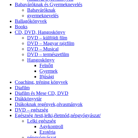
Babaváróknak és Gyermeknevelés
Babaváróknak
gyermeknevelés
Ballagókönyvek
Books
CD, DVD, Hangoskönyv
DVD – külföldi film
DVD – Magyar rajzfilm
DVD – Musical
DVD – természetfilm
Hangoskönyv
Felnőtt
Gyermek
Ifjúsági
Coaching, tréning könyvek
Diafilm
Diafilm és Mese CD, DVD
Diákkönyvtár
Diákoknak regények,olvasmányok
DVD – egészség
Egészség /testi,lelki,életmód,népgyógyászat/
Lelki egészség
Agykontroll
Ezotéria
népgyógyászat