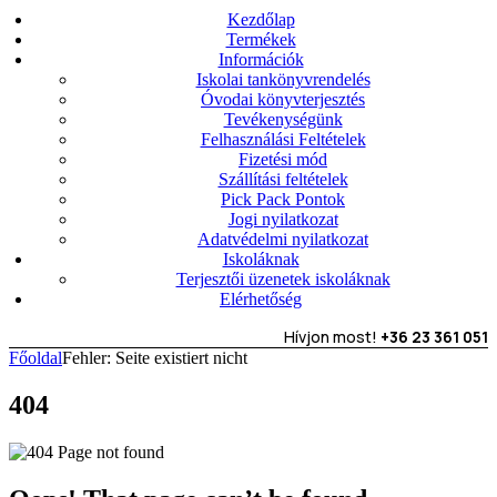
Kezdőlap
Termékek
Információk
Iskolai tankönyvrendelés
Óvodai könyvterjesztés
Tevékenységünk
Felhasználási Feltételek
Fizetési mód
Szállítási feltételek
Pick Pack Pontok
Jogi nyilatkozat
Adatvédelmi nyilatkozat
Iskoláknak
Terjesztői üzenetek iskoláknak
Elérhetőség
Hívjon most!
+36 23 361 051
Főoldal
Fehler: Seite existiert nicht
404