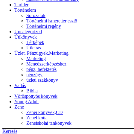
Thriller
Történelem
Sorozatok
Történelmi ismeretterjesztő
Történelmi regény
Uncategorized
Útikönyvek
Térképek
Útleírás
Üzlet, Pénzügyek,Marketing
Marketing
Menedzserképzéshez
pénz, befektetés
pénzügy
üzleti szakkönyv
Vallás
Biblia
Vöröspöttyös könyvek
Young Adult
Zene
Zenei könyvek,CD
Zenei kotta
Zeneiskolai tankönyvek
Keresés
Back to top