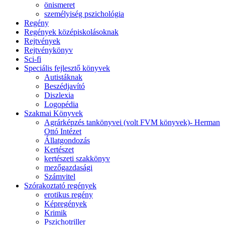
önismeret
személyiség pszichológia
Regény
Regények középiskolásoknak
Rejtvények
Rejtvénykönyv
Sci-fi
Speciális fejlesztő könyvek
Autistáknak
Beszédjavító
Diszlexia
Logopédia
Szakmai Könyvek
Agrárképzés tankönyvei (volt FVM könyvek)- Herman
Ottó Intézet
Állatgondozás
Kertészet
kertészeti szakkönyv
mezőgazdasági
Számvitel
Szórakoztató regények
erotikus regény
Képregények
Krimik
Pszichotriller