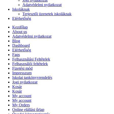
Jogi nyilatkozat
Adatvédelmi nyilatkozat
Iskoláknak
Terjesztői üzenetek iskoláknak
Elérhetőség
Kezdőlap
About us
Adatvédelmi nyilatkozat
Blog
Dashboard
Elérhetőség
Faqs
Felhasználási Feltételek
Felhasználói feltételek
Fizetési mód
Impresszum
Iskolai tankönyvrendelés
Jogi nyilatkozat
Kosár
Kosár
My account
My account
My Orders
Online elállási űrlap