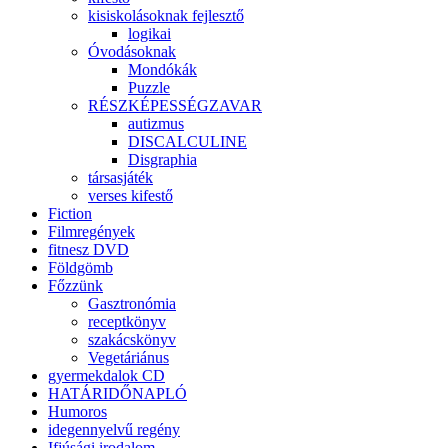
kisiskolásoknak fejlesztő
logikai
Óvodásoknak
Mondókák
Puzzle
RÉSZKÉPESSÉGZAVAR
autizmus
DISCALCULINE
Disgraphia
társasjáték
verses kifestő
Fiction
Filmregények
fitnesz DVD
Földgömb
Főzzünk
Gasztronómia
receptkönyv
szakácskönyv
Vegetáriánus
gyermekdalok CD
HATÁRIDŐNAPLÓ
Humoros
idegennyelvű regény
Ifjúsági irodalom