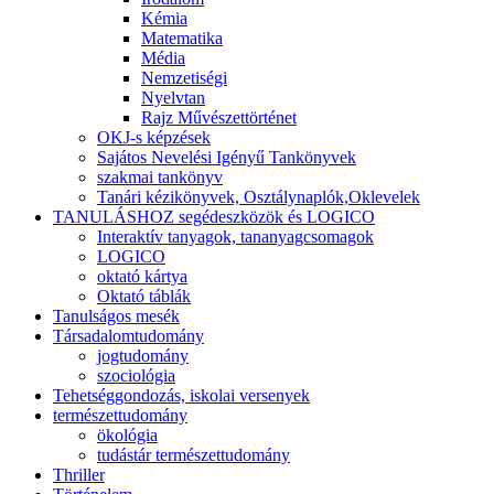
Kémia
Matematika
Média
Nemzetiségi
Nyelvtan
Rajz Művészettörténet
OKJ-s képzések
Sajátos Nevelési Igényű Tankönyvek
szakmai tankönyv
Tanári kézikönyvek, Osztálynaplók,Oklevelek
TANULÁSHOZ segédeszközök és LOGICO
Interaktív tanyagok, tananyagcsomagok
LOGICO
oktató kártya
Oktató táblák
Tanulságos mesék
Társadalomtudomány
jogtudomány
szociológia
Tehetséggondozás, iskolai versenyek
természettudomány
ökológia
tudástár természettudomány
Thriller