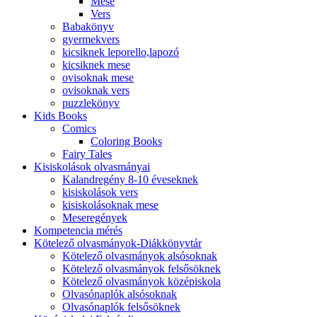
Mese
Vers
Babakönyv
gyermekvers
kicsiknek leporello,lapozó
kicsiknek mese
ovisoknak mese
ovisoknak vers
puzzlekönyv
Kids Books
Comics
Coloring Books
Fairy Tales
Kisiskolások olvasmányai
Kalandregény 8-10 éveseknek
kisiskolások vers
kisiskolásoknak mese
Meseregények
Kompetencia mérés
Kötelező olvasmányok-Diákkönyvtár
Kötelező olvasmányok alsósoknak
Kötelező olvasmányok felsősöknek
Kötelező olvasmányok középiskola
Olvasónaplók alsósoknak
Olvasónaplók felsősöknek