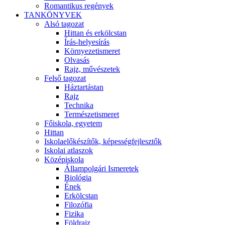
Romantikus regények
TANKÖNYVEK
Alsó tagozat
Hittan és erkölcstan
Írás-helyesírás
Környezetismeret
Olvasás
Rajz, művészetek
Felső tagozat
Háztartástan
Rajz
Technika
Természetismeret
Főiskola, egyetem
Hittan
Iskolaelőkészítők, képességfejlesztők
Iskolai atlaszok
Középiskola
Állampolgári Ismeretek
Biológia
Ének
Erkölcstan
Filozófia
Fizika
Földrajz