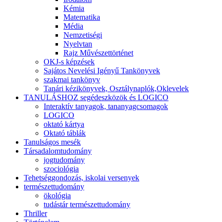
Kémia
Matematika
Média
Nemzetiségi
Nyelvtan
Rajz Művészettörténet
OKJ-s képzések
Sajátos Nevelési Igényű Tankönyvek
szakmai tankönyv
Tanári kézikönyvek, Osztálynaplók,Oklevelek
TANULÁSHOZ segédeszközök és LOGICO
Interaktív tanyagok, tananyagcsomagok
LOGICO
oktató kártya
Oktató táblák
Tanulságos mesék
Társadalomtudomány
jogtudomány
szociológia
Tehetséggondozás, iskolai versenyek
természettudomány
ökológia
tudástár természettudomány
Thriller