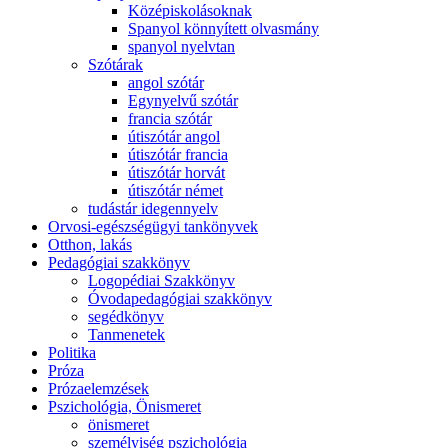
Középiskolásoknak
Spanyol könnyített olvasmány
spanyol nyelvtan
Szótárak
angol szótár
Egynyelvű szótár
francia szótár
útiszótár angol
útiszótár francia
útiszótár horvát
útiszótár német
tudástár idegennyelv
Orvosi-egészségügyi tankönyvek
Otthon, lakás
Pedagógiai szakkönyv
Logopédiai Szakkönyv
Óvodapedagógiai szakkönyv
segédkönyv
Tanmenetek
Politika
Próza
Prózaelemzések
Pszichológia, Önismeret
önismeret
személyiség pszichológia