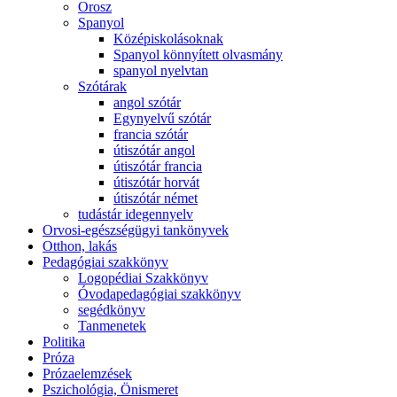
Orosz
Spanyol
Középiskolásoknak
Spanyol könnyített olvasmány
spanyol nyelvtan
Szótárak
angol szótár
Egynyelvű szótár
francia szótár
útiszótár angol
útiszótár francia
útiszótár horvát
útiszótár német
tudástár idegennyelv
Orvosi-egészségügyi tankönyvek
Otthon, lakás
Pedagógiai szakkönyv
Logopédiai Szakkönyv
Óvodapedagógiai szakkönyv
segédkönyv
Tanmenetek
Politika
Próza
Prózaelemzések
Pszichológia, Önismeret