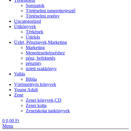
Történelem
Sorozatok
Történelmi ismeretterjesztő
Történelmi regény
Uncategorized
Útikönyvek
Térképek
Útleírás
Üzlet, Pénzügyek,Marketing
Marketing
Menedzserképzéshez
pénz, befektetés
pénzügy
üzleti szakkönyv
Vallás
Biblia
Vöröspöttyös könyvek
Young Adult
Zene
Zenei könyvek,CD
Zenei kotta
Zeneiskolai tankönyvek
0
0,00
Ft
Menu