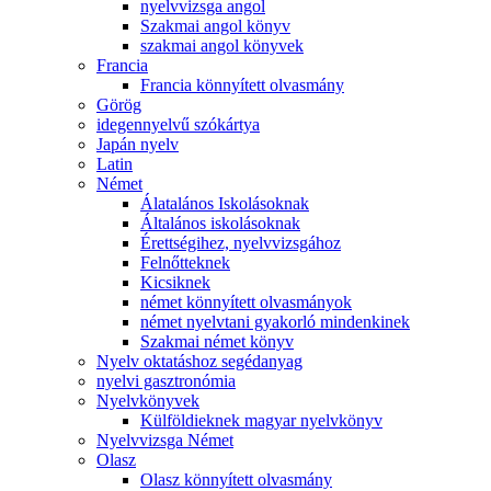
nyelvvizsga angol
Szakmai angol könyv
szakmai angol könyvek
Francia
Francia könnyített olvasmány
Görög
idegennyelvű szókártya
Japán nyelv
Latin
Német
Álatalános Iskolásoknak
Általános iskolásoknak
Érettségihez, nyelvvizsgához
Felnőtteknek
Kicsiknek
német könnyített olvasmányok
német nyelvtani gyakorló mindenkinek
Szakmai német könyv
Nyelv oktatáshoz segédanyag
nyelvi gasztronómia
Nyelvkönyvek
Külföldieknek magyar nyelvkönyv
Nyelvvizsga Német
Olasz
Olasz könnyített olvasmány