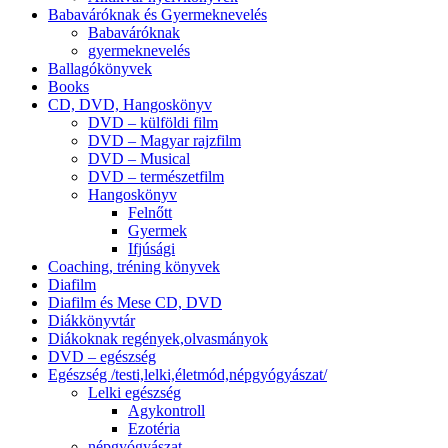
Babaváróknak és Gyermeknevelés
Babaváróknak
gyermeknevelés
Ballagókönyvek
Books
CD, DVD, Hangoskönyv
DVD – külföldi film
DVD – Magyar rajzfilm
DVD – Musical
DVD – természetfilm
Hangoskönyv
Felnőtt
Gyermek
Ifjúsági
Coaching, tréning könyvek
Diafilm
Diafilm és Mese CD, DVD
Diákkönyvtár
Diákoknak regények,olvasmányok
DVD – egészség
Egészség /testi,lelki,életmód,népgyógyászat/
Lelki egészség
Agykontroll
Ezotéria
népgyógyászat