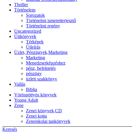
Thriller
Történelem
Sorozatok
Történelmi ismeretterjesztő
Történelmi regény
Uncategorized
Útikönyvek
Térképek
Útleírás
Üzlet, Pénzügyek,Marketing
Marketing
Menedzserképzéshez
pénz, befektetés
pénzügy
üzleti szakkönyv
Vallás
Biblia
Vöröspöttyös könyvek
Young Adult
Zene
Zenei könyvek,CD
Zenei kotta
Zeneiskolai tankönyvek
Keresés
Back to top