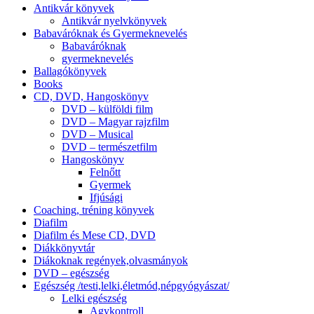
Antikvár könyvek
Antikvár nyelvkönyvek
Babaváróknak és Gyermeknevelés
Babaváróknak
gyermeknevelés
Ballagókönyvek
Books
CD, DVD, Hangoskönyv
DVD – külföldi film
DVD – Magyar rajzfilm
DVD – Musical
DVD – természetfilm
Hangoskönyv
Felnőtt
Gyermek
Ifjúsági
Coaching, tréning könyvek
Diafilm
Diafilm és Mese CD, DVD
Diákkönyvtár
Diákoknak regények,olvasmányok
DVD – egészség
Egészség /testi,lelki,életmód,népgyógyászat/
Lelki egészség
Agykontroll