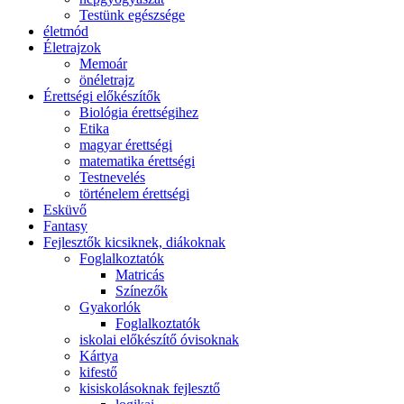
Testünk egészsége
életmód
Életrajzok
Memoár
önéletrajz
Érettségi előkészítők
Biológia érettségihez
Etika
magyar érettségi
matematika érettségi
Testnevelés
történelem érettségi
Esküvő
Fantasy
Fejlesztők kicsiknek, diákoknak
Foglalkoztatók
Matricás
Színezők
Gyakorlók
Foglalkoztatók
iskolai előkészítő óvisoknak
Kártya
kifestő
kisiskolásoknak fejlesztő