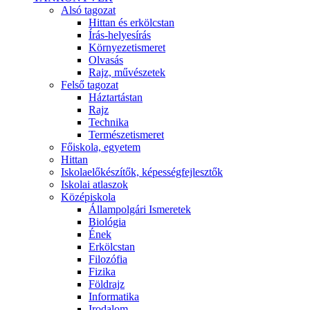
Alsó tagozat
Hittan és erkölcstan
Írás-helyesírás
Környezetismeret
Olvasás
Rajz, művészetek
Felső tagozat
Háztartástan
Rajz
Technika
Természetismeret
Főiskola, egyetem
Hittan
Iskolaelőkészítők, képességfejlesztők
Iskolai atlaszok
Középiskola
Állampolgári Ismeretek
Biológia
Ének
Erkölcstan
Filozófia
Fizika
Földrajz
Informatika
Irodalom