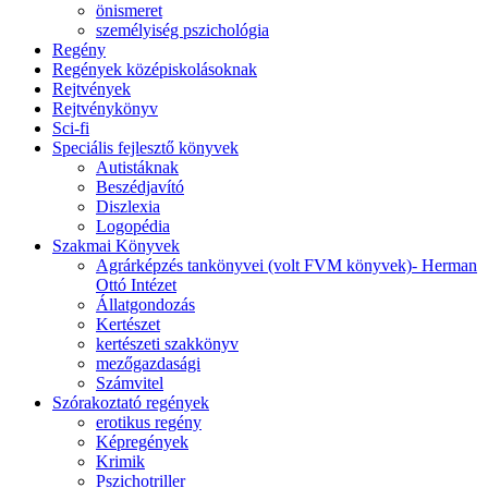
önismeret
személyiség pszichológia
Regény
Regények középiskolásoknak
Rejtvények
Rejtvénykönyv
Sci-fi
Speciális fejlesztő könyvek
Autistáknak
Beszédjavító
Diszlexia
Logopédia
Szakmai Könyvek
Agrárképzés tankönyvei (volt FVM könyvek)- Herman
Ottó Intézet
Állatgondozás
Kertészet
kertészeti szakkönyv
mezőgazdasági
Számvitel
Szórakoztató regények
erotikus regény
Képregények
Krimik
Pszichotriller