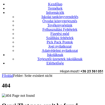
Kezdőlap
Termékek
Információk
Iskolai tankönyvrendelés
Óvodai könyvterjesztés
Tevékenységünk
Felhasználási Feltételek
Fizetési mód
Szállítási feltételek
Pick Pack Pontok
Jogi nyilatkozat
Adatvédelmi nyilatkozat
Iskoláknak
Terjesztői üzenetek iskoláknak
Elérhetőség
Hívjon most!
+36 23 361 051
Főoldal
Fehler: Seite existiert nicht
404