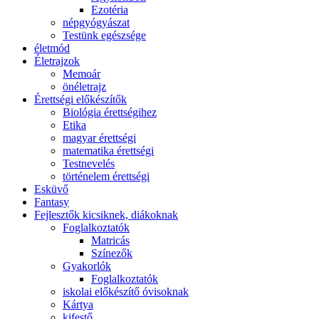
Ezotéria
népgyógyászat
Testünk egészsége
életmód
Életrajzok
Memoár
önéletrajz
Érettségi előkészítők
Biológia érettségihez
Etika
magyar érettségi
matematika érettségi
Testnevelés
történelem érettségi
Esküvő
Fantasy
Fejlesztők kicsiknek, diákoknak
Foglalkoztatók
Matricás
Színezők
Gyakorlók
Foglalkoztatók
iskolai előkészítő óvisoknak
Kártya
kifestő