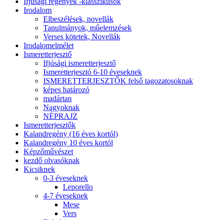
Ifjúsági regények -klasszikusok
Irodalom
Elbeszélések, novellák
Tanulmányok, műelemzések
Verses kötetek, Novellák
Irodalomelmélet
Ismeretterjesztő
Ifjúsági ismeretterjesztő
Ismeretterjesztó 6-10 éveseknek
ISMERETTERJESZTŐK felső tagozatosoknak
képes határozó
madártan
Nagyoknak
NÉPRAJZ
Ismeretterjesztők
Kalandregény (16 éves kortól)
Kalandregény 10 éves kortól
Képzőművészet
kezdő olvasóknak
Kicsiknek
0-3 éveseknek
Leporello
4-7 éveseknek
Mese
Vers