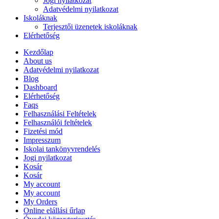
Jogi nyilatkozat
Adatvédelmi nyilatkozat
Iskoláknak
Terjesztői üzenetek iskoláknak
Elérhetőség
Kezdőlap
About us
Adatvédelmi nyilatkozat
Blog
Dashboard
Elérhetőség
Faqs
Felhasználási Feltételek
Felhasználói feltételek
Fizetési mód
Impresszum
Iskolai tankönyvrendelés
Jogi nyilatkozat
Kosár
Kosár
My account
My account
My Orders
Online elállási űrlap