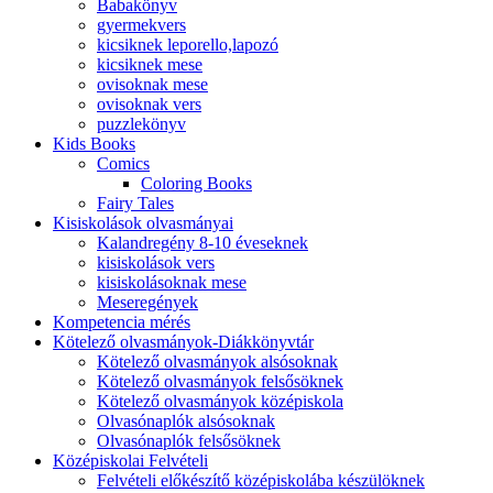
Babakönyv
gyermekvers
kicsiknek leporello,lapozó
kicsiknek mese
ovisoknak mese
ovisoknak vers
puzzlekönyv
Kids Books
Comics
Coloring Books
Fairy Tales
Kisiskolások olvasmányai
Kalandregény 8-10 éveseknek
kisiskolások vers
kisiskolásoknak mese
Meseregények
Kompetencia mérés
Kötelező olvasmányok-Diákkönyvtár
Kötelező olvasmányok alsósoknak
Kötelező olvasmányok felsősöknek
Kötelező olvasmányok középiskola
Olvasónaplók alsósoknak
Olvasónaplók felsősöknek
Középiskolai Felvételi
Felvételi előkészítő középiskolába készülöknek