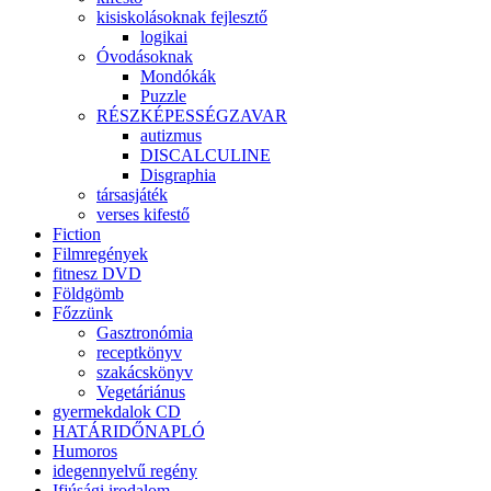
kisiskolásoknak fejlesztő
logikai
Óvodásoknak
Mondókák
Puzzle
RÉSZKÉPESSÉGZAVAR
autizmus
DISCALCULINE
Disgraphia
társasjáték
verses kifestő
Fiction
Filmregények
fitnesz DVD
Földgömb
Főzzünk
Gasztronómia
receptkönyv
szakácskönyv
Vegetáriánus
gyermekdalok CD
HATÁRIDŐNAPLÓ
Humoros
idegennyelvű regény
Ifjúsági irodalom