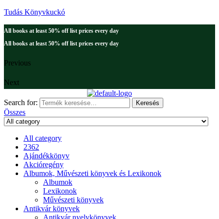
Tudás Könyvkuckó
All books at least 50% off list prices every day
All books at least 50% off list prices every day
Previous
Next
Search for:
Keresés
Összes
All category
2362
Ajándékkönyv
Akcióregény
Albumok, Művészeti könyvek és Lexikonok
Albumok
Lexikonok
Művészeti könyvek
Antikvár könyvek
Antikvár nyelvkönyvek