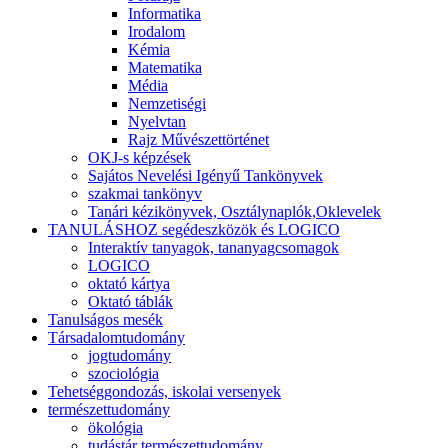
Informatika
Irodalom
Kémia
Matematika
Média
Nemzetiségi
Nyelvtan
Rajz Művészettörténet
OKJ-s képzések
Sajátos Nevelési Igényű Tankönyvek
szakmai tankönyv
Tanári kézikönyvek, Osztálynaplók,Oklevelek
TANULÁSHOZ segédeszközök és LOGICO
Interaktív tanyagok, tananyagcsomagok
LOGICO
oktató kártya
Oktató táblák
Tanulságos mesék
Társadalomtudomány
jogtudomány
szociológia
Tehetséggondozás, iskolai versenyek
természettudomány
ökológia
tudástár természettudomány