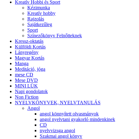
Kreatív Hobbi és Sport
Kézimunka
Kreatív hobby
Rajzolás
Sajátkezűleg
Sport
Színezőkönyv Felnőtteknek
Kressz-oktatás
Külföldi Kortás
Lányregény
Magyar Kortás
Manga
Meditáció, jóga
mese CD
Mese DVD
MINI LÜK
Napi gondolatok
Non Fiction
NYELVKÖNYVEK, NYELVTANULÁS
Angol
angol könnyített olvasmányok
angol nyelvtani gyakorló mindenkinek
CD
nyelvvizsga angol
Szakmai angol könyv