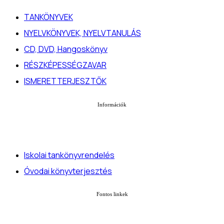
TANKÖNYVEK
NYELVKÖNYVEK, NYELVTANULÁS
CD, DVD, Hangoskönyv
RÉSZKÉPESSÉGZAVAR
ISMERETTERJESZTŐK
Információk
Iskolai tankönyvrendelés
Óvodai könyvterjesztés
Fontos linkek