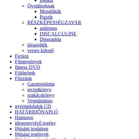
logikai
Óvodásoknak
Mondókák
Puzzle
RÉSZKÉPESSÉGZAVAR
autizmus
DISCALCULINE
Disgraphia
társasjáték
verses kifestő
Fiction
Filmregények
fitnesz DVD
Földgömb
Főzzünk
Gasztronómia
receptkönyv
szakácskönyv
Vegetáriánus
gyermekdalok CD
HATÁRIDŐNAPLÓ
Humoros
idegennyelvű regény
Ifjúsági irodalom
Ifjúsági regények