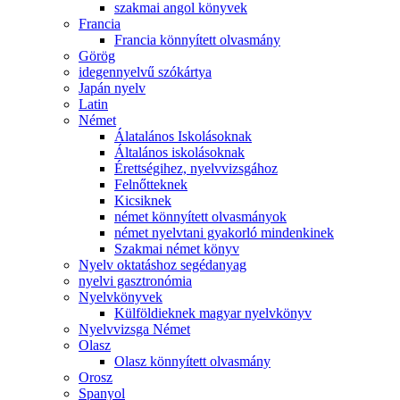
szakmai angol könyvek
Francia
Francia könnyített olvasmány
Görög
idegennyelvű szókártya
Japán nyelv
Latin
Német
Álatalános Iskolásoknak
Általános iskolásoknak
Érettségihez, nyelvvizsgához
Felnőtteknek
Kicsiknek
német könnyített olvasmányok
német nyelvtani gyakorló mindenkinek
Szakmai német könyv
Nyelv oktatáshoz segédanyag
nyelvi gasztronómia
Nyelvkönyvek
Külföldieknek magyar nyelvkönyv
Nyelvvizsga Német
Olasz
Olasz könnyített olvasmány
Orosz
Spanyol