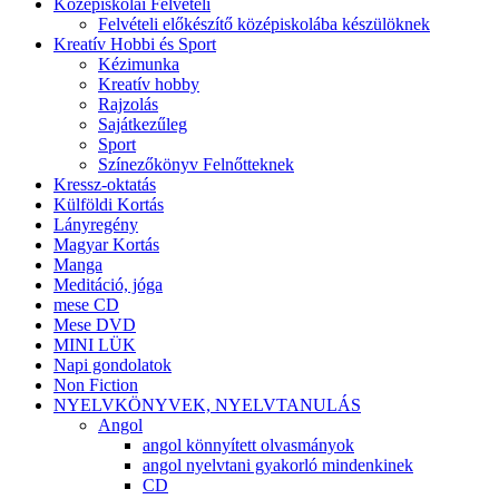
Középiskolai Felvételi
Felvételi előkészítő középiskolába készülöknek
Kreatív Hobbi és Sport
Kézimunka
Kreatív hobby
Rajzolás
Sajátkezűleg
Sport
Színezőkönyv Felnőtteknek
Kressz-oktatás
Külföldi Kortás
Lányregény
Magyar Kortás
Manga
Meditáció, jóga
mese CD
Mese DVD
MINI LÜK
Napi gondolatok
Non Fiction
NYELVKÖNYVEK, NYELVTANULÁS
Angol
angol könnyített olvasmányok
angol nyelvtani gyakorló mindenkinek
CD