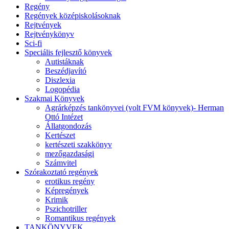
Regény
Regények középiskolásoknak
Rejtvények
Rejtvénykönyv
Sci-fi
Speciális fejlesztő könyvek
Autistáknak
Beszédjavító
Diszlexia
Logopédia
Szakmai Könyvek
Agrárképzés tankönyvei (volt FVM könyvek)- Herman
Ottó Intézet
Állatgondozás
Kertészet
kertészeti szakkönyv
mezőgazdasági
Számvitel
Szórakoztató regények
erotikus regény
Képregények
Krimik
Pszichotriller
Romantikus regények
TANKÖNYVEK