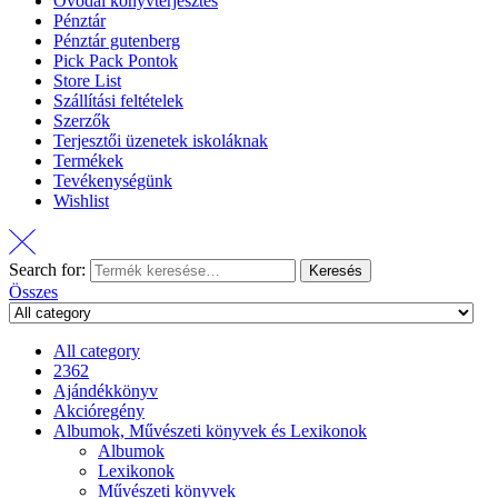
Óvodai könyvterjesztés
Pénztár
Pénztár gutenberg
Pick Pack Pontok
Store List
Szállítási feltételek
Szerzők
Terjesztői üzenetek iskoláknak
Termékek
Tevékenységünk
Wishlist
Search for:
Keresés
Összes
All category
2362
Ajándékkönyv
Akcióregény
Albumok, Művészeti könyvek és Lexikonok
Albumok
Lexikonok
Művészeti könyvek