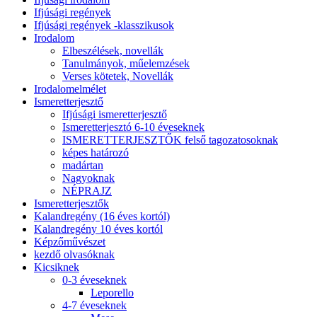
Ifjúsági regények
Ifjúsági regények -klasszikusok
Irodalom
Elbeszélések, novellák
Tanulmányok, műelemzések
Verses kötetek, Novellák
Irodalomelmélet
Ismeretterjesztő
Ifjúsági ismeretterjesztő
Ismeretterjesztó 6-10 éveseknek
ISMERETTERJESZTŐK felső tagozatosoknak
képes határozó
madártan
Nagyoknak
NÉPRAJZ
Ismeretterjesztők
Kalandregény (16 éves kortól)
Kalandregény 10 éves kortól
Képzőművészet
kezdő olvasóknak
Kicsiknek
0-3 éveseknek
Leporello
4-7 éveseknek