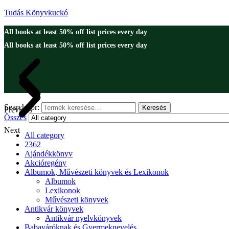
Tudás Könyvkuckó
All books at least 50% off list prices every day
All books at least 50% off list prices every day
Search for:
Keresés
Previous
Összes
Next
All category
2362
Ajándékkönyv
Akcióregény
Albumok, Művészeti könyvek és Lexikonok
Albumok
Lexikonok
Művészeti könyvek
Antikvár könyvek
Antikvár nyelvkönyvek
Babaváróknak és Gyermeknevelés