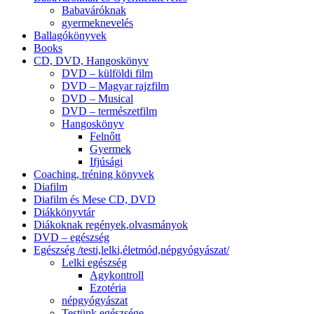
Babaváróknak
gyermeknevelés
Ballagókönyvek
Books
CD, DVD, Hangoskönyv
DVD – külföldi film
DVD – Magyar rajzfilm
DVD – Musical
DVD – természetfilm
Hangoskönyv
Felnőtt
Gyermek
Ifjúsági
Coaching, tréning könyvek
Diafilm
Diafilm és Mese CD, DVD
Diákkönyvtár
Diákoknak regények,olvasmányok
DVD – egészség
Egészség /testi,lelki,életmód,népgyógyászat/
Lelki egészség
Agykontroll
Ezotéria
népgyógyászat
Testünk egészsége