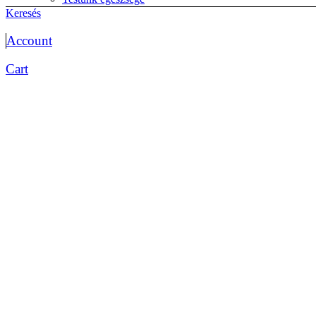
életmód
Keresés
Életrajzok
Memoár
Account
önéletrajz
Érettségi előkészítők
Cart
Biológia érettségihez
Etika
magyar érettségi
matematika érettségi
Testnevelés
történelem érettségi
Esküvő
Fantasy
Fejlesztők kicsiknek, diákoknak
Foglalkoztatók
Matricás
Színezők
Gyakorlók
Foglalkoztatók
iskolai előkészítő óvisoknak
Kártya
kifestő
kisiskolásoknak fejlesztő
logikai