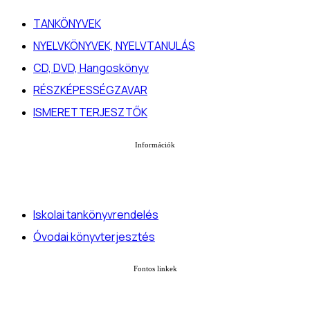
TANKÖNYVEK
NYELVKÖNYVEK, NYELVTANULÁS
CD, DVD, Hangoskönyv
RÉSZKÉPESSÉGZAVAR
ISMERETTERJESZTŐK
Információk
Iskolai tankönyvrendelés
Óvodai könyvterjesztés
Fontos linkek