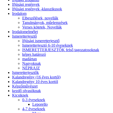
Ifjúsági regények
Ifjúsági regények -klasszikusok
Irodalom
Elbeszélések, novellák
Tanulmányok, műelemzések
Verses kötetek, Novellák
Irodalomelmélet
Ismeretterjesztő
Ifjúsági ismeretterjesztő
Ismeretterjesztó 6-10 éveseknek
ISMERETTERJESZTŐK felső tagozatosoknak
képes határozó
madártan
Nagyoknak
NÉPRAJZ
Ismeretterjesztők
Kalandregény (16 éves kortól)
Kalandregény 10 éves kortól
Képzőművészet
kezdő olvasóknak
Kicsiknek
0-3 éveseknek
Leporello
4-7 éveseknek