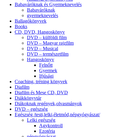
Babaváróknak és Gyermeknevelés
Babaváróknak
gyermeknevelés
Ballagókönyvek
Books
CD, DVD, Hangoskönyv
DVD – külföldi film
DVD – Magyar rajzfilm
DVD – Musical
DVD – természetfilm
Hangoskönyv
Felnőtt
Gyermek
Ifjúsági
Coaching, tréning könyvek
Diafilm
Diafilm és Mese CD, DVD
Diákkönyvtár
Diákoknak regények,olvasmányok
DVD – egészség
Egészség /testi,lelki,életmód,népgyógyászat/
Lelki egészség
Agykontroll
Ezotéria
népgyógyászat