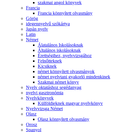
szakmai angol könyvek
Francia
Francia könnyített olvasmány
Görög
idegennyelvű szókártya
Japán nyelv
Latin
Német
Álatalános Iskolásoknak
Általános iskolásoknak
Érettségihez, nyelvvizsgához
Felnőtteknek
Kicsiknek
német könnyített olvasmányok
német nyelvtani gyakorló mindenkinek
Szakmai német könyv
Nyelv oktatáshoz segédanyag
nyelvi gasztronómia
Nyelvkönyvek
Külföldieknek magyar nyelvkönyv
Nyelvvizsga Német
Olasz
Olasz könnyített olvasmány
Orosz
Spanyol