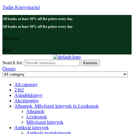
Tudás Könyvkuckó
All books at least 50% off list prices every day
All books at least 50% off list prices every day
Previous
Next
Search for:
Keresés
Összes
All category
2362
Ajándékkönyv
Akcióregény
Albumok, Művészeti könyvek és Lexikonok
Albumok
Lexikonok
Művészeti könyvek
Antikvár könyvek
Antikvár nyelvkönyvek