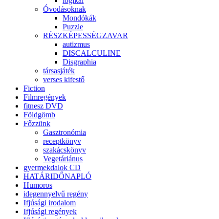
logikai
Óvodásoknak
Mondókák
Puzzle
RÉSZKÉPESSÉGZAVAR
autizmus
DISCALCULINE
Disgraphia
társasjáték
verses kifestő
Fiction
Filmregények
fitnesz DVD
Földgömb
Főzzünk
Gasztronómia
receptkönyv
szakácskönyv
Vegetáriánus
gyermekdalok CD
HATÁRIDŐNAPLÓ
Humoros
idegennyelvű regény
Ifjúsági irodalom
Ifjúsági regények