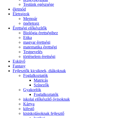
Testünk egészsége
életmód
Életrajzok
Memoár
önéletrajz
Érettségi előkészítők
Biológia érettségihez
Etika
magyar érettségi
matematika érettségi
Testnevelés
történelem érettségi
Esküvő
Fantasy
Fejlesztők kicsiknek, diákoknak
Foglalkoztatók
Matricás
Színezők
Gyakorlók
Foglalkoztatók
iskolai előkészítő óvisoknak
Kártya
kifestő
kisiskolásoknak fejlesztő