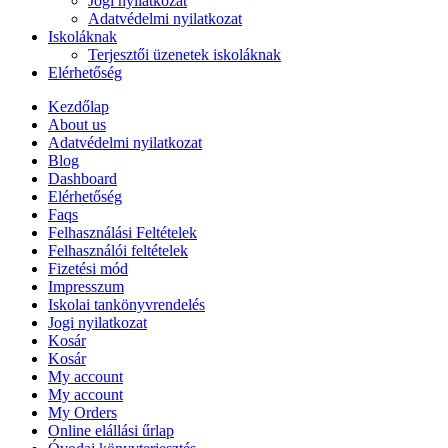
Jogi nyilatkozat
Adatvédelmi nyilatkozat
Iskoláknak
Terjesztői üzenetek iskoláknak
Elérhetőség
Kezdőlap
About us
Adatvédelmi nyilatkozat
Blog
Dashboard
Elérhetőség
Faqs
Felhasználási Feltételek
Felhasználói feltételek
Fizetési mód
Impresszum
Iskolai tankönyvrendelés
Jogi nyilatkozat
Kosár
Kosár
My account
My account
My Orders
Online elállási űrlap