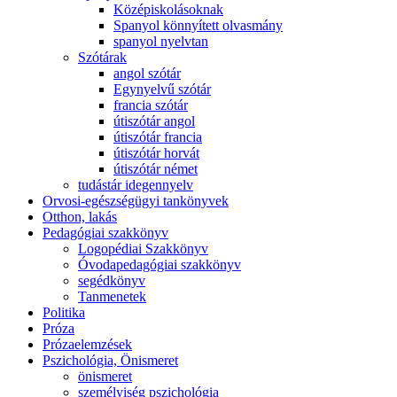
Középiskolásoknak
Spanyol könnyített olvasmány
spanyol nyelvtan
Szótárak
angol szótár
Egynyelvű szótár
francia szótár
útiszótár angol
útiszótár francia
útiszótár horvát
útiszótár német
tudástár idegennyelv
Orvosi-egészségügyi tankönyvek
Otthon, lakás
Pedagógiai szakkönyv
Logopédiai Szakkönyv
Óvodapedagógiai szakkönyv
segédkönyv
Tanmenetek
Politika
Próza
Prózaelemzések
Pszichológia, Önismeret
önismeret
személyiség pszichológia