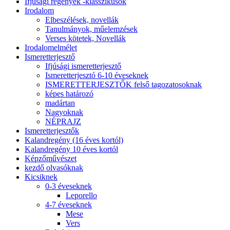
Ifjúsági regények -klasszikusok
Irodalom
Elbeszélések, novellák
Tanulmányok, műelemzések
Verses kötetek, Novellák
Irodalomelmélet
Ismeretterjesztő
Ifjúsági ismeretterjesztő
Ismeretterjesztó 6-10 éveseknek
ISMERETTERJESZTŐK felső tagozatosoknak
képes határozó
madártan
Nagyoknak
NÉPRAJZ
Ismeretterjesztők
Kalandregény (16 éves kortól)
Kalandregény 10 éves kortól
Képzőművészet
kezdő olvasóknak
Kicsiknek
0-3 éveseknek
Leporello
4-7 éveseknek
Mese
Vers