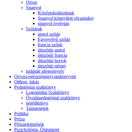
Orosz
Spanyol
Középiskolásoknak
Spanyol könnyített olvasmány
spanyol nyelvtan
Szótárak
angol szótár
Egynyelvű szótár
francia szótár
útiszótár angol
útiszótár francia
útiszótár horvát
útiszótár német
tudástár idegennyelv
Orvosi-egészségügyi tankönyvek
Otthon, lakás
Pedagógiai szakkönyv
Logopédiai Szakkönyv
Óvodapedagógiai szakkönyv
segédkönyv
Tanmenetek
Politika
Próza
Prózaelemzések
Pszichológia, Önismeret