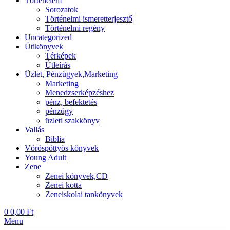
Történelem
Sorozatok
Történelmi ismeretterjesztő
Történelmi regény
Uncategorized
Útikönyvek
Térképek
Útleírás
Üzlet, Pénzügyek,Marketing
Marketing
Menedzserképzéshez
pénz, befektetés
pénzügy
üzleti szakkönyv
Vallás
Biblia
Vöröspöttyös könyvek
Young Adult
Zene
Zenei könyvek,CD
Zenei kotta
Zeneiskolai tankönyvek
0
0,00
Ft
Menu