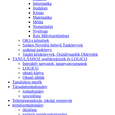
Informatika
Irodalom
Kémia
Matematika
Média
Nemzetiségi
Nyelvtan
Rajz Művészettörténet
OKJ-s képzések
Sajátos Nevelési Igényű Tankönyvek
szakmai tankönyv
Tanári kézikönyvek, Osztálynaplók,Oklevelek
TANULÁSHOZ segédeszközök és LOGICO
Interaktív tanyagok, tananyagcsomagok
LOGICO
oktató kártya
Oktató táblák
Tanulságos mesék
Társadalomtudomány
jogtudomány
szociológia
Tehetséggondozás, iskolai versenyek
természettudomány
ökológia
tudástár természettudomány