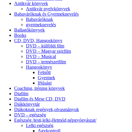
Antikvár könyvek
Antikvár nyelvkönyvek
Babaváróknak és Gyermeknevelés
Babaváróknak
gyermeknevelés
Ballagókönyvek
Books
CD, DVD, Hangoskönyv
DVD – külföldi film
DVD – Magyar rajzfilm
DVD – Musical
DVD – természetfilm
Hangoskönyv
Felnőtt
Gyermek
Ifjúsági
Coaching, tréning könyvek
Diafilm
Diafilm és Mese CD, DVD
Diákkönyvtár
Diákoknak regények,olvasmányok
DVD – egészség
Egészség /testi,lelki,életmód,népgyógyászat/
Lelki egészség
Agykontroll