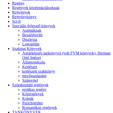
Regény
Regények középiskolásoknak
Rejtvények
Rejtvénykönyv
Sci-fi
Speciális fejlesztő könyvek
Autistáknak
Beszédjavító
Diszlexia
Logopédia
Szakmai Könyvek
Agrárképzés tankönyvei (volt FVM könyvek)- Herman
Ottó Intézet
Állatgondozás
Kertészet
kertészeti szakkönyv
mezőgazdasági
Számvitel
Szórakoztató regények
erotikus regény
Képregények
Krimik
Pszichotriller
Romantikus regények
TANKÖNYVEK