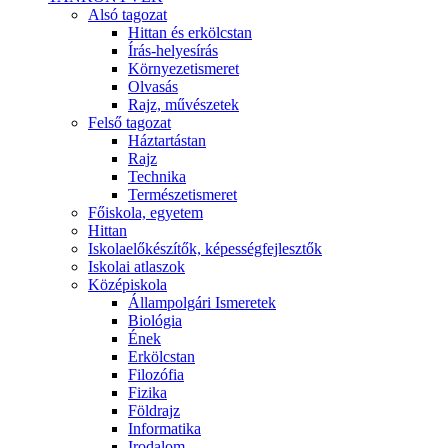
Alsó tagozat
Hittan és erkölcstan
Írás-helyesírás
Környezetismeret
Olvasás
Rajz, művészetek
Felső tagozat
Háztartástan
Rajz
Technika
Természetismeret
Főiskola, egyetem
Hittan
Iskolaelőkészítők, képességfejlesztők
Iskolai atlaszok
Középiskola
Állampolgári Ismeretek
Biológia
Ének
Erkölcstan
Filozófia
Fizika
Földrajz
Informatika
Irodalom