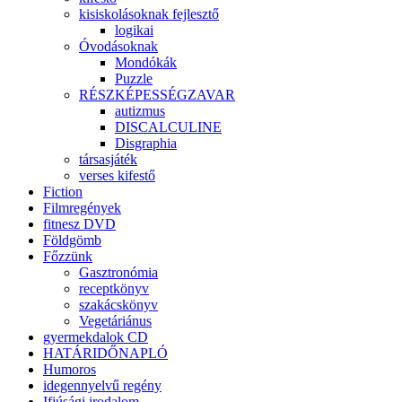
kisiskolásoknak fejlesztő
logikai
Óvodásoknak
Mondókák
Puzzle
RÉSZKÉPESSÉGZAVAR
autizmus
DISCALCULINE
Disgraphia
társasjáték
verses kifestő
Fiction
Filmregények
fitnesz DVD
Földgömb
Főzzünk
Gasztronómia
receptkönyv
szakácskönyv
Vegetáriánus
gyermekdalok CD
HATÁRIDŐNAPLÓ
Humoros
idegennyelvű regény
Ifjúsági irodalom