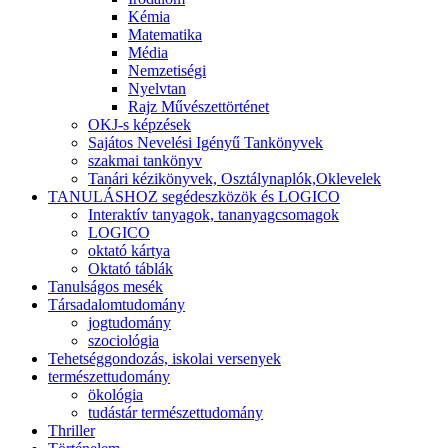
Kémia
Matematika
Média
Nemzetiségi
Nyelvtan
Rajz Művészettörténet
OKJ-s képzések
Sajátos Nevelési Igényű Tankönyvek
szakmai tankönyv
Tanári kézikönyvek, Osztálynaplók,Oklevelek
TANULÁSHOZ segédeszközök és LOGICO
Interaktív tanyagok, tananyagcsomagok
LOGICO
oktató kártya
Oktató táblák
Tanulságos mesék
Társadalomtudomány
jogtudomány
szociológia
Tehetséggondozás, iskolai versenyek
természettudomány
ökológia
tudástár természettudomány
Thriller