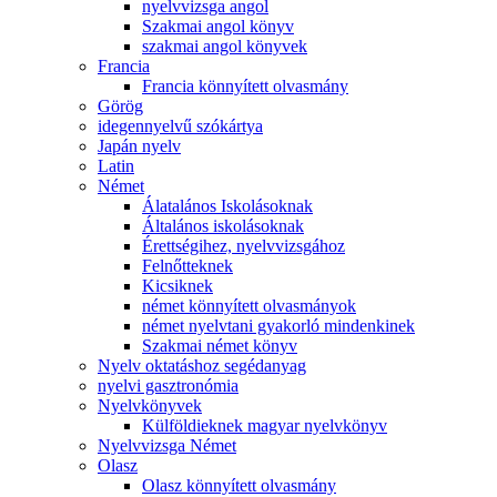
nyelvvizsga angol
Szakmai angol könyv
szakmai angol könyvek
Francia
Francia könnyített olvasmány
Görög
idegennyelvű szókártya
Japán nyelv
Latin
Német
Álatalános Iskolásoknak
Általános iskolásoknak
Érettségihez, nyelvvizsgához
Felnőtteknek
Kicsiknek
német könnyített olvasmányok
német nyelvtani gyakorló mindenkinek
Szakmai német könyv
Nyelv oktatáshoz segédanyag
nyelvi gasztronómia
Nyelvkönyvek
Külföldieknek magyar nyelvkönyv
Nyelvvizsga Német
Olasz
Olasz könnyített olvasmány