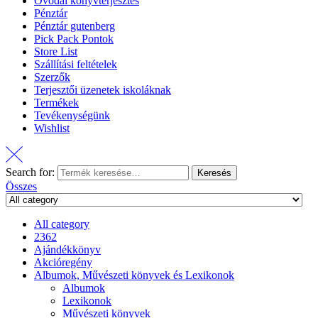
Óvodai könyvterjesztés
Pénztár
Pénztár gutenberg
Pick Pack Pontok
Store List
Szállítási feltételek
Szerzők
Terjesztői üzenetek iskoláknak
Termékek
Tevékenységünk
Wishlist
Search for:
Keresés
Összes
All category
2362
Ajándékkönyv
Akcióregény
Albumok, Művészeti könyvek és Lexikonok
Albumok
Lexikonok
Művészeti könyvek