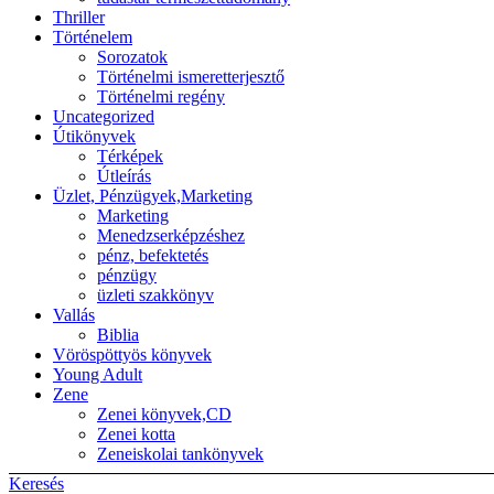
Thriller
Történelem
Sorozatok
Történelmi ismeretterjesztő
Történelmi regény
Uncategorized
Útikönyvek
Térképek
Útleírás
Üzlet, Pénzügyek,Marketing
Marketing
Menedzserképzéshez
pénz, befektetés
pénzügy
üzleti szakkönyv
Vallás
Biblia
Vöröspöttyös könyvek
Young Adult
Zene
Zenei könyvek,CD
Zenei kotta
Zeneiskolai tankönyvek
Keresés
Back to top