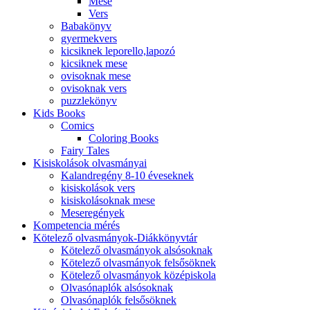
Mese
Vers
Babakönyv
gyermekvers
kicsiknek leporello,lapozó
kicsiknek mese
ovisoknak mese
ovisoknak vers
puzzlekönyv
Kids Books
Comics
Coloring Books
Fairy Tales
Kisiskolások olvasmányai
Kalandregény 8-10 éveseknek
kisiskolások vers
kisiskolásoknak mese
Meseregények
Kompetencia mérés
Kötelező olvasmányok-Diákkönyvtár
Kötelező olvasmányok alsósoknak
Kötelező olvasmányok felsősöknek
Kötelező olvasmányok középiskola
Olvasónaplók alsósoknak
Olvasónaplók felsősöknek