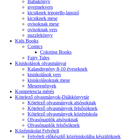
Babakönyv
gyermekvers
kicsiknek leporello,lapozó
kicsiknek mese
ovisoknak mese
ovisoknak vers
puzzlekönyv
Kids Books
Comics
Coloring Books
Fairy Tales
Kisiskolások olvasmányai
Kalandregény 8-10 éveseknek
kisiskolások vers
kisiskolásoknak mese
Meseregények
Kompetencia mérés
Kötelező olvasmányok-Diákkönyvtár
Kötelező olvasmányok alsósoknak
Kötelező olvasmányok felsősöknek
Kötelező olvasmányok középiskola
Olvasónaplók alsósoknak
Olvasónaplók felsősöknek
Középiskolai Felvételi
Felvételi előkészítő középiskolába készülöknek