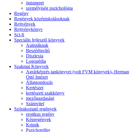
önismeret
személyiség pszichológia
Regény
Regények középiskolásoknak
Rejtvények
Rejtvénykönyv
Sci-fi
Speciális fejlesztő könyvek
Autistáknak
Beszédjavító
Diszlexia
Logopédia
Szakmai Könyvek
Agrárképzés tankönyvei (volt FVM könyvek)- Herman
Ottó Intézet
Állatgondozás
Kertészet
kertészeti szakkönyv
mezőgazdasági
Számvitel
Szórakoztató regények
erotikus regény
Képregények
Krimik
Pszichotriller