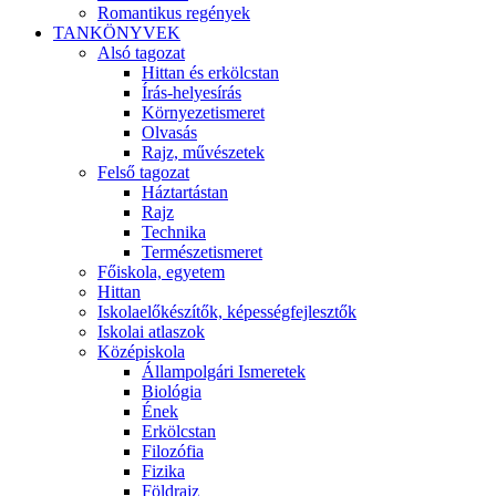
Romantikus regények
TANKÖNYVEK
Alsó tagozat
Hittan és erkölcstan
Írás-helyesírás
Környezetismeret
Olvasás
Rajz, művészetek
Felső tagozat
Háztartástan
Rajz
Technika
Természetismeret
Főiskola, egyetem
Hittan
Iskolaelőkészítők, képességfejlesztők
Iskolai atlaszok
Középiskola
Állampolgári Ismeretek
Biológia
Ének
Erkölcstan
Filozófia
Fizika
Földrajz