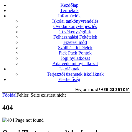
Kezdőlap
Termékek
Információk
Iskolai tankönyvrendelés
Óvodai könyvterjesztés
Tevékenységünk
Felhasználási Feltételek
Fizetési mód
Szállítási feltételek
Pick Pack Pontok
Jogi nyilatkozat
Adatvédelmi nyilatkozat
Iskoláknak
Terjesztői üzenetek iskoláknak
Elérhetőség
Hívjon most!
+36 23 361 051
Főoldal
Fehler: Seite existiert nicht
404