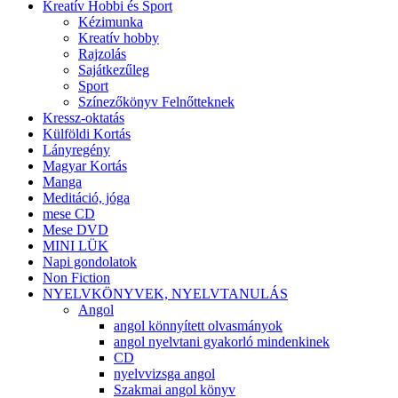
Kreatív Hobbi és Sport
Kézimunka
Kreatív hobby
Rajzolás
Sajátkezűleg
Sport
Színezőkönyv Felnőtteknek
Kressz-oktatás
Külföldi Kortás
Lányregény
Magyar Kortás
Manga
Meditáció, jóga
mese CD
Mese DVD
MINI LÜK
Napi gondolatok
Non Fiction
NYELVKÖNYVEK, NYELVTANULÁS
Angol
angol könnyített olvasmányok
angol nyelvtani gyakorló mindenkinek
CD
nyelvvizsga angol
Szakmai angol könyv