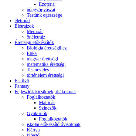
Ezotéria
népgyógyászat
Testünk egészsége
életmód
Életrajzok
Memoár
önéletrajz
Érettségi előkészítők
Biológia érettségihez
Etika
magyar érettségi
matematika érettségi
Testnevelés
történelem érettségi
Esküvő
Fantasy
Fejlesztők kicsiknek, diákoknak
Foglalkoztatók
Matricás
Színezők
Gyakorlók
Foglalkoztatók
iskolai előkészítő óvisoknak
Kártya
kifestő