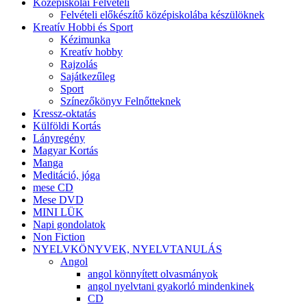
Középiskolai Felvételi
Felvételi előkészítő középiskolába készülöknek
Kreatív Hobbi és Sport
Kézimunka
Kreatív hobby
Rajzolás
Sajátkezűleg
Sport
Színezőkönyv Felnőtteknek
Kressz-oktatás
Külföldi Kortás
Lányregény
Magyar Kortás
Manga
Meditáció, jóga
mese CD
Mese DVD
MINI LÜK
Napi gondolatok
Non Fiction
NYELVKÖNYVEK, NYELVTANULÁS
Angol
angol könnyített olvasmányok
angol nyelvtani gyakorló mindenkinek
CD