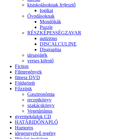
kisiskolásoknak fejlesztő
logikai
Óvodásoknak
Mondókák
Puzzle
RÉSZKÉPESSÉGZAVAR
autizmus
DISCALCULINE
Disgraphia
társasjáték
verses kifestő
Fiction
Filmregények
fitnesz DVD
Földgömb
Főzzünk
Gasztronómia
receptkönyv
szakácskönyv
Vegetáriánus
gyermekdalok CD
HATÁRIDŐNAPLÓ
Humoros
idegennyelvű regény
Ifjúsági irodalom