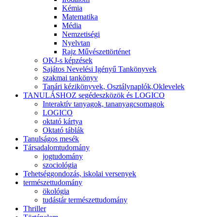
Kémia
Matematika
Média
Nemzetiségi
Nyelvtan
Rajz Művészettörténet
OKJ-s képzések
Sajátos Nevelési Igényű Tankönyvek
szakmai tankönyv
Tanári kézikönyvek, Osztálynaplók,Oklevelek
TANULÁSHOZ segédeszközök és LOGICO
Interaktív tanyagok, tananyagcsomagok
LOGICO
oktató kártya
Oktató táblák
Tanulságos mesék
Társadalomtudomány
jogtudomány
szociológia
Tehetséggondozás, iskolai versenyek
természettudomány
ökológia
tudástár természettudomány
Thriller