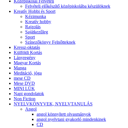
Középiskolai Felvételi
Felvételi előkészítő középiskolába készülöknek
Kreatív Hobbi és Sport
Kézimunka
Kreatív hobby
Rajzolás
Sajátkezűleg
Sport
Színezőkönyv Felnőtteknek
Kressz-oktatás
Külföldi Kortás
Lányregény
Magyar Kortás
Manga
Meditáció, jóga
mese CD
Mese DVD
MINI LÜK
Napi gondolatok
Non Fiction
NYELVKÖNYVEK, NYELVTANULÁS
Angol
angol könnyített olvasmányok
angol nyelvtani gyakorló mindenkinek
CD