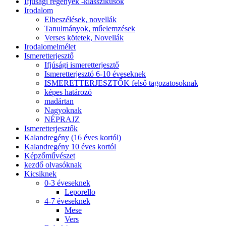
Ifjúsági regények -klasszikusok
Irodalom
Elbeszélések, novellák
Tanulmányok, műelemzések
Verses kötetek, Novellák
Irodalomelmélet
Ismeretterjesztő
Ifjúsági ismeretterjesztő
Ismeretterjesztó 6-10 éveseknek
ISMERETTERJESZTŐK felső tagozatosoknak
képes határozó
madártan
Nagyoknak
NÉPRAJZ
Ismeretterjesztők
Kalandregény (16 éves kortól)
Kalandregény 10 éves kortól
Képzőművészet
kezdő olvasóknak
Kicsiknek
0-3 éveseknek
Leporello
4-7 éveseknek
Mese
Vers