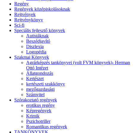
Regény
Regények középiskolásoknak
Rejtvények
Rejtvénykönyv
Sci-fi
Speciális fejlesztő könyvek
Autistáknak
Beszédjavító
Diszlexia
Logopédia
Szakmai Könyvek
Agrárképzés tankönyvei (volt FVM könyvek)- Herman
Ottó Intézet
Állatgondozás
Kertészet
kertészeti szakkönyv
mezőgazdasági
Számvitel
Szórakoztató regények
erotikus regény
Képregények
Krimik
Pszichotriller
Romantikus regények
TANKÖNYVEK