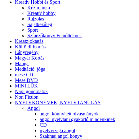
Kreatív Hobbi és Sport
Kézimunka
Kreatív hobby
Rajzolás
Sajátkezűleg
Sport
Színezőkönyv Felnőtteknek
Kressz-oktatás
Külföldi Kortás
Lányregény
Magyar Kortás
Manga
Meditáció, jóga
mese CD
Mese DVD
MINI LÜK
Napi gondolatok
Non Fiction
NYELVKÖNYVEK, NYELVTANULÁS
Angol
angol könnyített olvasmányok
angol nyelvtani gyakorló mindenkinek
CD
nyelvvizsga angol
Szakmai angol könyv