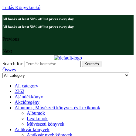
Tudás Könyvkuckó
All books at least 50% off list prices every day
All books at least 50% off list prices every day
Previous
Next
Search for:
Keresés
Összes
All category
2362
Ajándékkönyv
Akcióregény
Albumok, Művészeti könyvek és Lexikonok
Albumok
Lexikonok
Művészeti könyvek
Antikvár könyvek
Antikvár nyelvkönyvek