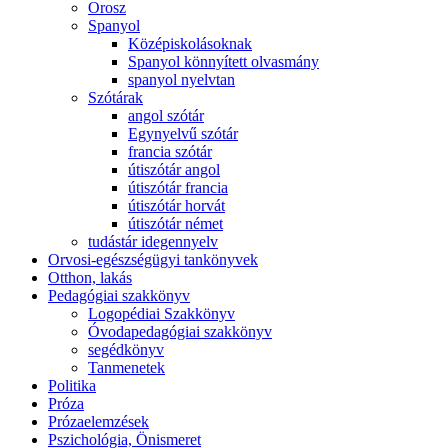
Orosz
Spanyol
Középiskolásoknak
Spanyol könnyített olvasmány
spanyol nyelvtan
Szótárak
angol szótár
Egynyelvű szótár
francia szótár
útiszótár angol
útiszótár francia
útiszótár horvát
útiszótár német
tudástár idegennyelv
Orvosi-egészségügyi tankönyvek
Otthon, lakás
Pedagógiai szakkönyv
Logopédiai Szakkönyv
Óvodapedagógiai szakkönyv
segédkönyv
Tanmenetek
Politika
Próza
Prózaelemzések
Pszichológia, Önismeret