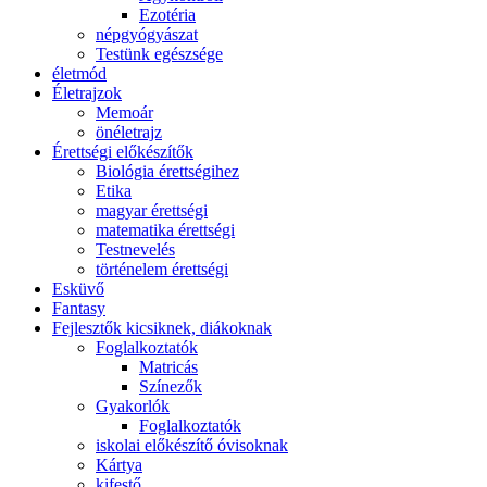
Ezotéria
népgyógyászat
Testünk egészsége
életmód
Életrajzok
Memoár
önéletrajz
Érettségi előkészítők
Biológia érettségihez
Etika
magyar érettségi
matematika érettségi
Testnevelés
történelem érettségi
Esküvő
Fantasy
Fejlesztők kicsiknek, diákoknak
Foglalkoztatók
Matricás
Színezők
Gyakorlók
Foglalkoztatók
iskolai előkészítő óvisoknak
Kártya
kifestő