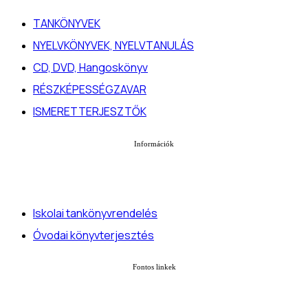
TANKÖNYVEK
NYELVKÖNYVEK, NYELVTANULÁS
CD, DVD, Hangoskönyv
RÉSZKÉPESSÉGZAVAR
ISMERETTERJESZTŐK
Információk
Iskolai tankönyvrendelés
Óvodai könyvterjesztés
Fontos linkek