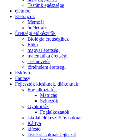
Testünk egészsége
életmód
Életrajzok
Memoár
önéletrajz
Érettségi előkészítők
Biológia érettségihez
Etika
magyar érettségi
matematika érettségi
Testnevelés
történelem érettségi
Esküvő
Fantasy
Fejlesztők kicsiknek, diákoknak
Foglalkoztatók
Matricás
Színezők
Gyakorlók
Foglalkoztatók
iskolai előkészítő óvisoknak
Kártya
kifestő
kisiskolásoknak fejlesztő