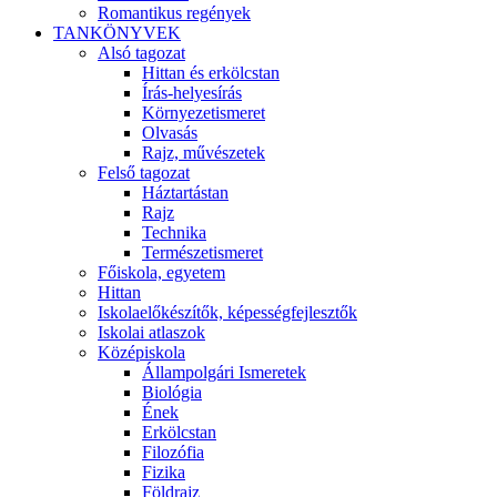
Romantikus regények
TANKÖNYVEK
Alsó tagozat
Hittan és erkölcstan
Írás-helyesírás
Környezetismeret
Olvasás
Rajz, művészetek
Felső tagozat
Háztartástan
Rajz
Technika
Természetismeret
Főiskola, egyetem
Hittan
Iskolaelőkészítők, képességfejlesztők
Iskolai atlaszok
Középiskola
Állampolgári Ismeretek
Biológia
Ének
Erkölcstan
Filozófia
Fizika
Földrajz