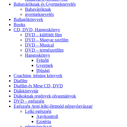
Babaváróknak és Gyermeknevelés
Babaváróknak
gyermeknevelés
Ballagókönyvek
Books
CD, DVD, Hangoskönyv
DVD – külföldi film
DVD – Magyar rajzfilm
DVD – Musical
DVD – természetfilm
Hangoskönyv
Felnőtt
Gyermek
Ifjúsági
Coaching, tréning könyvek
Diafilm
Diafilm és Mese CD, DVD
Diákkönyvtár
Diákoknak regények,olvasmányok
DVD – egészség
Egészség /testi,lelki,életmód,népgyógyászat/
Lelki egészség
Agykontroll
Ezotéria
népgyógyászat