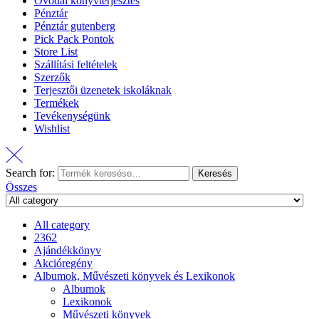
Óvodai könyvterjesztés
Pénztár
Pénztár gutenberg
Pick Pack Pontok
Store List
Szállítási feltételek
Szerzők
Terjesztői üzenetek iskoláknak
Termékek
Tevékenységünk
Wishlist
Search for:
Keresés
Összes
All category
2362
Ajándékkönyv
Akcióregény
Albumok, Művészeti könyvek és Lexikonok
Albumok
Lexikonok
Művészeti könyvek