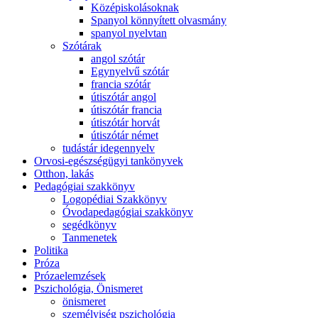
Középiskolásoknak
Spanyol könnyített olvasmány
spanyol nyelvtan
Szótárak
angol szótár
Egynyelvű szótár
francia szótár
útiszótár angol
útiszótár francia
útiszótár horvát
útiszótár német
tudástár idegennyelv
Orvosi-egészségügyi tankönyvek
Otthon, lakás
Pedagógiai szakkönyv
Logopédiai Szakkönyv
Óvodapedagógiai szakkönyv
segédkönyv
Tanmenetek
Politika
Próza
Prózaelemzések
Pszichológia, Önismeret
önismeret
személyiség pszichológia