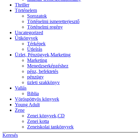
Thriller
Történelem
Sorozatok
Történelmi ismeretterjesztő
Történelmi regény
Uncategorized
Útikönyvek
Térképek
Útleírás
Üzlet, Pénzügyek,Marketing
Marketing
Menedzserképzéshez
pénz, befektetés
pénzügy
üzleti szakkönyv
Vallás
Biblia
Vöröspöttyös könyvek
Young Adult
Zene
Zenei könyvek,CD
Zenei kotta
Zeneiskolai tankönyvek
Keresés
Back to top