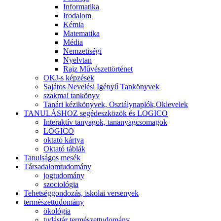
Informatika
Irodalom
Kémia
Matematika
Média
Nemzetiségi
Nyelvtan
Rajz Művészettörténet
OKJ-s képzések
Sajátos Nevelési Igényű Tankönyvek
szakmai tankönyv
Tanári kézikönyvek, Osztálynaplók,Oklevelek
TANULÁSHOZ segédeszközök és LOGICO
Interaktív tanyagok, tananyagcsomagok
LOGICO
oktató kártya
Oktató táblák
Tanulságos mesék
Társadalomtudomány
jogtudomány
szociológia
Tehetséggondozás, iskolai versenyek
természettudomány
ökológia
tudástár természettudomány