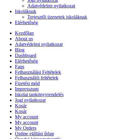
Jogi nyilatkozat
Adatvédelmi nyilatkozat
Iskoláknak
Terjesztői üzenetek iskoláknak
Elérhetőség
Kezdőlap
About us
Adatvédelmi nyilatkozat
Blog
Dashboard
Elérhetőség
Faqs
Felhasználási Feltételek
Felhasználói feltételek
Fizetési mód
Impresszum
Iskolai tankönyvrendelés
Jogi nyilatkozat
Kosár
Kosár
My account
My account
My Orders
Online elállási űrlap