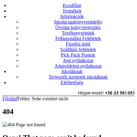
Kezdőlap
Termékek
Információk
Iskolai tankönyvrendelés
Óvodai könyvterjesztés
Tevékenységünk
Felhasználási Feltételek
Fizetési mód
Szállítási feltételek
Pick Pack Pontok
Jogi nyilatkozat
Adatvédelmi nyilatkozat
Iskoláknak
Terjesztői üzenetek iskoláknak
Elérhetőség
Hívjon most!
+36 23 361 051
Főoldal
Fehler: Seite existiert nicht
404