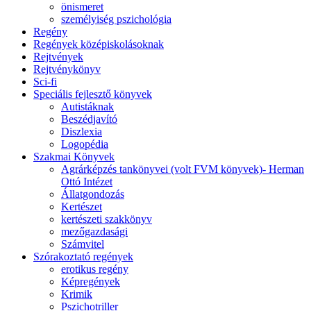
önismeret
személyiség pszichológia
Regény
Regények középiskolásoknak
Rejtvények
Rejtvénykönyv
Sci-fi
Speciális fejlesztő könyvek
Autistáknak
Beszédjavító
Diszlexia
Logopédia
Szakmai Könyvek
Agrárképzés tankönyvei (volt FVM könyvek)- Herman
Ottó Intézet
Állatgondozás
Kertészet
kertészeti szakkönyv
mezőgazdasági
Számvitel
Szórakoztató regények
erotikus regény
Képregények
Krimik
Pszichotriller