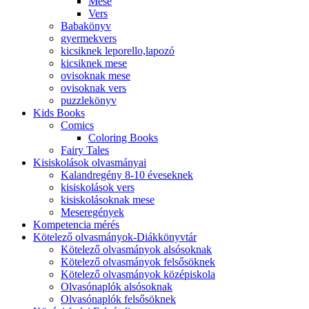
Mese
Vers
Babakönyv
gyermekvers
kicsiknek leporello,lapozó
kicsiknek mese
ovisoknak mese
ovisoknak vers
puzzlekönyv
Kids Books
Comics
Coloring Books
Fairy Tales
Kisiskolások olvasmányai
Kalandregény 8-10 éveseknek
kisiskolások vers
kisiskolásoknak mese
Meseregények
Kompetencia mérés
Kötelező olvasmányok-Diákkönyvtár
Kötelező olvasmányok alsósoknak
Kötelező olvasmányok felsősöknek
Kötelező olvasmányok középiskola
Olvasónaplók alsósoknak
Olvasónaplók felsősöknek