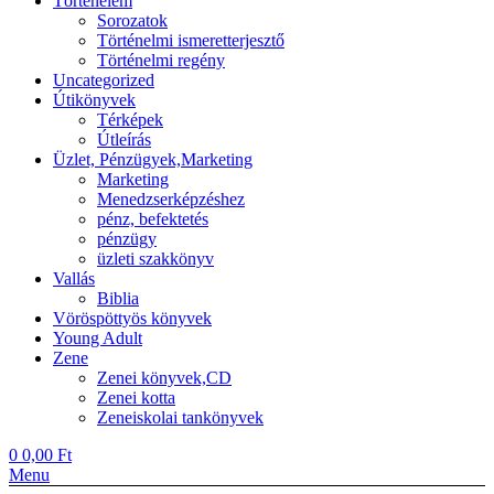
Történelem
Sorozatok
Történelmi ismeretterjesztő
Történelmi regény
Uncategorized
Útikönyvek
Térképek
Útleírás
Üzlet, Pénzügyek,Marketing
Marketing
Menedzserképzéshez
pénz, befektetés
pénzügy
üzleti szakkönyv
Vallás
Biblia
Vöröspöttyös könyvek
Young Adult
Zene
Zenei könyvek,CD
Zenei kotta
Zeneiskolai tankönyvek
0
0,00
Ft
Menu