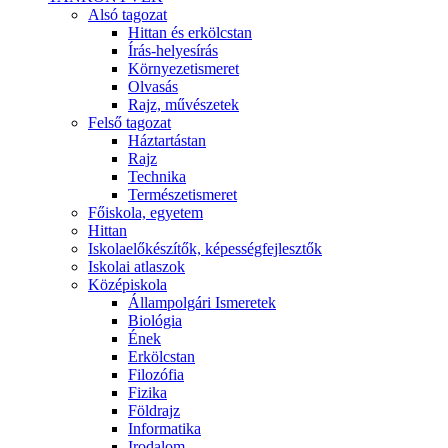
Alsó tagozat
Hittan és erkölcstan
Írás-helyesírás
Környezetismeret
Olvasás
Rajz, művészetek
Felső tagozat
Háztartástan
Rajz
Technika
Természetismeret
Főiskola, egyetem
Hittan
Iskolaelőkészítők, képességfejlesztők
Iskolai atlaszok
Középiskola
Állampolgári Ismeretek
Biológia
Ének
Erkölcstan
Filozófia
Fizika
Földrajz
Informatika
Irodalom