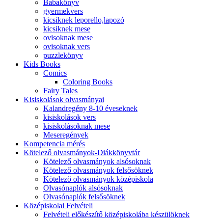
Babakönyv
gyermekvers
kicsiknek leporello,lapozó
kicsiknek mese
ovisoknak mese
ovisoknak vers
puzzlekönyv
Kids Books
Comics
Coloring Books
Fairy Tales
Kisiskolások olvasmányai
Kalandregény 8-10 éveseknek
kisiskolások vers
kisiskolásoknak mese
Meseregények
Kompetencia mérés
Kötelező olvasmányok-Diákkönyvtár
Kötelező olvasmányok alsósoknak
Kötelező olvasmányok felsősöknek
Kötelező olvasmányok középiskola
Olvasónaplók alsósoknak
Olvasónaplók felsősöknek
Középiskolai Felvételi
Felvételi előkészítő középiskolába készülöknek