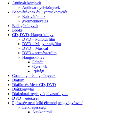
Antikvár könyvek
Antikvár nyelvkönyvek
Babaváróknak és Gyermeknevelés
Babaváróknak
gyermeknevelés
Ballagókönyvek
Books
CD, DVD, Hangoskönyv
DVD – külföldi film
DVD – Magyar rajzfilm
DVD – Musical
DVD – természetfilm
Hangoskönyv
Felnőtt
Gyermek
Ifjúsági
Coaching, tréning könyvek
Diafilm
Diafilm és Mese CD, DVD
Diákkönyvtár
Diákoknak regények,olvasmányok
DVD – egészség
Egészség /testi,lelki,életmód,népgyógyászat/
Lelki egészség
Agykontroll