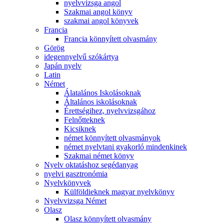
nyelvvizsga angol
Szakmai angol könyv
szakmai angol könyvek
Francia
Francia könnyített olvasmány
Görög
idegennyelvű szókártya
Japán nyelv
Latin
Német
Álatalános Iskolásoknak
Általános iskolásoknak
Érettségihez, nyelvvizsgához
Felnőtteknek
Kicsiknek
német könnyített olvasmányok
német nyelvtani gyakorló mindenkinek
Szakmai német könyv
Nyelv oktatáshoz segédanyag
nyelvi gasztronómia
Nyelvkönyvek
Külföldieknek magyar nyelvkönyv
Nyelvvizsga Német
Olasz
Olasz könnyített olvasmány