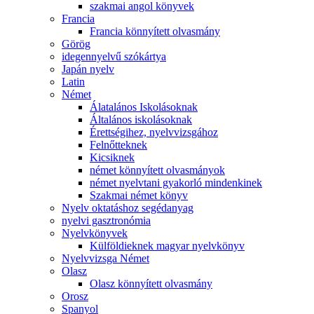
szakmai angol könyvek
Francia
Francia könnyített olvasmány
Görög
idegennyelvű szókártya
Japán nyelv
Latin
Német
Álatalános Iskolásoknak
Általános iskolásoknak
Érettségihez, nyelvvizsgához
Felnőtteknek
Kicsiknek
német könnyített olvasmányok
német nyelvtani gyakorló mindenkinek
Szakmai német könyv
Nyelv oktatáshoz segédanyag
nyelvi gasztronómia
Nyelvkönyvek
Külföldieknek magyar nyelvkönyv
Nyelvvizsga Német
Olasz
Olasz könnyített olvasmány
Orosz
Spanyol