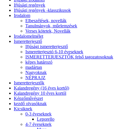
Ifjúsági regények
Ifjúsági regények -klasszikusok
Irodalom
Elbeszélések, novellák
Tanulmányok, műelemzések
Verses kötetek, Novellák
Irodalomelmélet
Ismeretterjesztő
Ifjúsági ismeretterjesztő
Ismeretterjesztó 6-10 éveseknek
ISMERETTERJESZTŐK felső tagozatosoknak
képes határozó
madártan
Nagyoknak
NÉPRAJZ
Ismeretterjesztők
Kalandregény (16 éves kortól)
Kalandregény 10 éves kortól
Képzőművészet
kezdő olvasóknak
Kicsiknek
0-3 éveseknek
Leporello
4-7 éveseknek