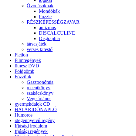
logikai
Óvodásoknak
Mondókák
Puzzle
RÉSZKÉPESSÉGZAVAR
autizmus
DISCALCULINE
Disgraphia
társasjáték
verses kifestő
Fiction
Filmregények
fitnesz DVD
Földgömb
Főzzünk
Gasztronómia
receptkönyv
szakácskönyv
Vegetáriánus
gyermekdalok CD
HATÁRIDŐNAPLÓ
Humoros
idegennyelvű regény
Ifjúsági irodalom
Ifjúsági regények