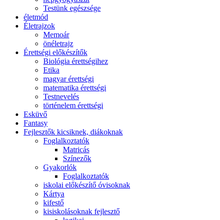
Testünk egészsége
életmód
Életrajzok
Memoár
önéletrajz
Érettségi előkészítők
Biológia érettségihez
Etika
magyar érettségi
matematika érettségi
Testnevelés
történelem érettségi
Esküvő
Fantasy
Fejlesztők kicsiknek, diákoknak
Foglalkoztatók
Matricás
Színezők
Gyakorlók
Foglalkoztatók
iskolai előkészítő óvisoknak
Kártya
kifestő
kisiskolásoknak fejlesztő