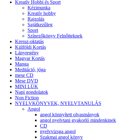
Kreatív Hobbi és Sport
Kézimunka
Kreatív hobby
Rajzolás
Sajátkezűleg
Sport
Színezőkönyv Felnőtteknek
Kressz-oktatás
Külföldi Kortás
Lányregény
Magyar Kortás
Manga
Meditáció, jóga
mese CD
Mese DVD
MINI LÜK
Napi gondolatok
Non Fiction
NYELVKÖNYVEK, NYELVTANULÁS
Angol
angol könnyített olvasmányok
angol nyelvtani gyakorló mindenkinek
CD
nyelvvizsga angol
Szakmai angol könyv