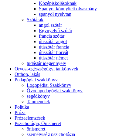
Középiskolásoknak
Spanyol könnyített olvasmány
spanyol nyelvtan
Szótárak
angol szótár
Egynyelvű szótár
francia szótár
útiszótár angol
útiszótár francia
útiszótár horvát
útiszótár német
tudástár idegennyelv
Orvosi-egészségügyi tankönyvek
Otthon, lakás
Pedagógiai szakkönyv
Logopédiai Szakkönyv
Óvodapedagógiai szakkönyv
segédkönyv
Tanmenetek
Politika
Próza
Prózaelemzések
Pszichológia, Önismeret
önismeret
személyiség pszichológia