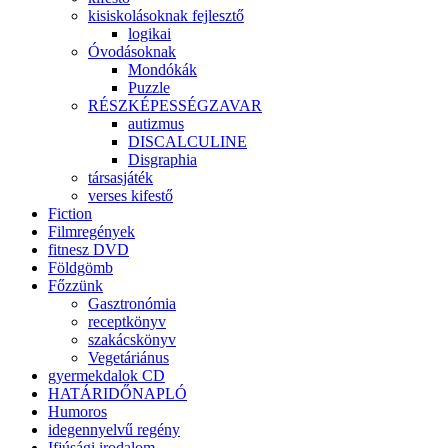
kisiskolásoknak fejlesztő
logikai
Óvodásoknak
Mondókák
Puzzle
RÉSZKÉPESSÉGZAVAR
autizmus
DISCALCULINE
Disgraphia
társasjáték
verses kifestő
Fiction
Filmregények
fitnesz DVD
Földgömb
Főzzünk
Gasztronómia
receptkönyv
szakácskönyv
Vegetáriánus
gyermekdalok CD
HATÁRIDŐNAPLÓ
Humoros
idegennyelvű regény
Ifjúsági irodalom