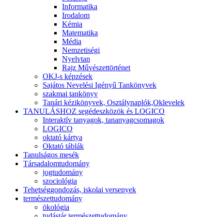
Informatika
Irodalom
Kémia
Matematika
Média
Nemzetiségi
Nyelvtan
Rajz Művészettörténet
OKJ-s képzések
Sajátos Nevelési Igényű Tankönyvek
szakmai tankönyv
Tanári kézikönyvek, Osztálynaplók,Oklevelek
TANULÁSHOZ segédeszközök és LOGICO
Interaktív tanyagok, tananyagcsomagok
LOGICO
oktató kártya
Oktató táblák
Tanulságos mesék
Társadalomtudomány
jogtudomány
szociológia
Tehetséggondozás, iskolai versenyek
természettudomány
ökológia
tudástár természettudomány