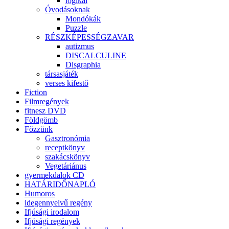
logikai
Óvodásoknak
Mondókák
Puzzle
RÉSZKÉPESSÉGZAVAR
autizmus
DISCALCULINE
Disgraphia
társasjáték
verses kifestő
Fiction
Filmregények
fitnesz DVD
Földgömb
Főzzünk
Gasztronómia
receptkönyv
szakácskönyv
Vegetáriánus
gyermekdalok CD
HATÁRIDŐNAPLÓ
Humoros
idegennyelvű regény
Ifjúsági irodalom
Ifjúsági regények