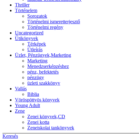
Thriller
Történelem
Sorozatok
Történelmi ismeretterjesztő
Történelmi regény
Uncategorized
Útikönyvek
Térképek
Útleírás
Üzlet, Pénzügyek,Marketing
Marketing
Menedzserképzéshez
pénz, befektetés
pénzügy
üzleti szakkönyv
Vallás
Biblia
Vöröspöttyös könyvek
Young Adult
Zene
Zenei könyvek,CD
Zenei kotta
Zeneiskolai tankönyvek
Keresés
Back to top