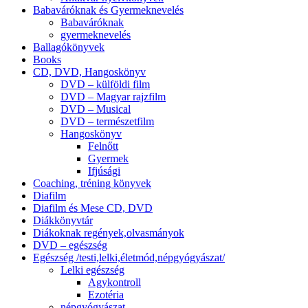
Babaváróknak és Gyermeknevelés
Babaváróknak
gyermeknevelés
Ballagókönyvek
Books
CD, DVD, Hangoskönyv
DVD – külföldi film
DVD – Magyar rajzfilm
DVD – Musical
DVD – természetfilm
Hangoskönyv
Felnőtt
Gyermek
Ifjúsági
Coaching, tréning könyvek
Diafilm
Diafilm és Mese CD, DVD
Diákkönyvtár
Diákoknak regények,olvasmányok
DVD – egészség
Egészség /testi,lelki,életmód,népgyógyászat/
Lelki egészség
Agykontroll
Ezotéria
népgyógyászat