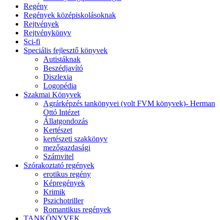
Regény
Regények középiskolásoknak
Rejtvények
Rejtvénykönyv
Sci-fi
Speciális fejlesztő könyvek
Autistáknak
Beszédjavító
Diszlexia
Logopédia
Szakmai Könyvek
Agrárképzés tankönyvei (volt FVM könyvek)- Herman
Ottó Intézet
Állatgondozás
Kertészet
kertészeti szakkönyv
mezőgazdasági
Számvitel
Szórakoztató regények
erotikus regény
Képregények
Krimik
Pszichotriller
Romantikus regények
TANKÖNYVEK