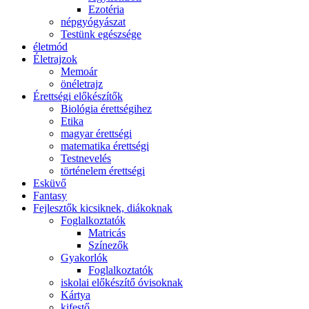
Ezotéria
népgyógyászat
Testünk egészsége
életmód
Életrajzok
Memoár
önéletrajz
Érettségi előkészítők
Biológia érettségihez
Etika
magyar érettségi
matematika érettségi
Testnevelés
történelem érettségi
Esküvő
Fantasy
Fejlesztők kicsiknek, diákoknak
Foglalkoztatók
Matricás
Színezők
Gyakorlók
Foglalkoztatók
iskolai előkészítő óvisoknak
Kártya
kifestő