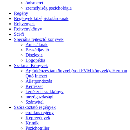
önismeret
személyiség pszichológia
Regény
Regények középiskolásoknak
Rejtvények
Rejtvénykönyv
Sci-fi
Speciális fejlesztő könyvek
Autistáknak
Beszédjavító
Diszlexia
Logopédia
Szakmai Könyvek
Agrárképzés tankönyvei (volt FVM könyvek)- Herman
Ottó Intézet
Állatgondozás
Kertészet
kertészeti szakkönyv
mezőgazdasági
Számvitel
Szórakoztató regények
erotikus regény
Képregények
Krimik
Pszichotriller