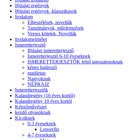
Ifjúsági regények
Ifjúsági regények -klasszikusok
Irodalom
Elbeszélések, novellák
Tanulmányok, műelemzések
Verses kötetek, Novellák
Irodalomelmélet
Ismeretterjesztő
Ifjúsági ismeretterjesztő
Ismeretterjesztó 6-10 éveseknek
ISMERETTERJESZTŐK felső tagozatosoknak
képes határozó
madártan
Nagyoknak
NÉPRAJZ
Ismeretterjesztők
Kalandregény (16 éves kortól)
Kalandregény 10 éves kortól
Képzőművészet
kezdő olvasóknak
Kicsiknek
0-3 éveseknek
Leporello
4-7 éveseknek