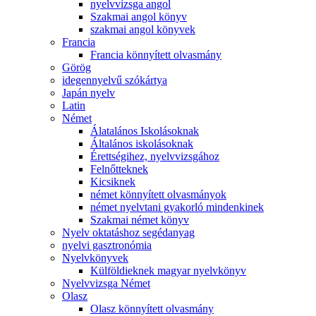
nyelvvizsga angol
Szakmai angol könyv
szakmai angol könyvek
Francia
Francia könnyített olvasmány
Görög
idegennyelvű szókártya
Japán nyelv
Latin
Német
Álatalános Iskolásoknak
Általános iskolásoknak
Érettségihez, nyelvvizsgához
Felnőtteknek
Kicsiknek
német könnyített olvasmányok
német nyelvtani gyakorló mindenkinek
Szakmai német könyv
Nyelv oktatáshoz segédanyag
nyelvi gasztronómia
Nyelvkönyvek
Külföldieknek magyar nyelvkönyv
Nyelvvizsga Német
Olasz
Olasz könnyített olvasmány