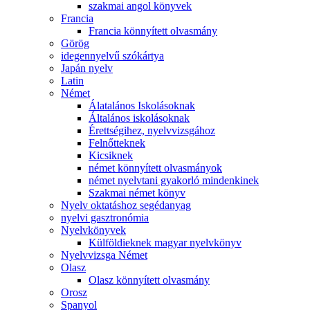
szakmai angol könyvek
Francia
Francia könnyített olvasmány
Görög
idegennyelvű szókártya
Japán nyelv
Latin
Német
Álatalános Iskolásoknak
Általános iskolásoknak
Érettségihez, nyelvvizsgához
Felnőtteknek
Kicsiknek
német könnyített olvasmányok
német nyelvtani gyakorló mindenkinek
Szakmai német könyv
Nyelv oktatáshoz segédanyag
nyelvi gasztronómia
Nyelvkönyvek
Külföldieknek magyar nyelvkönyv
Nyelvvizsga Német
Olasz
Olasz könnyített olvasmány
Orosz
Spanyol