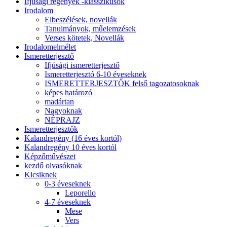
Ifjúsági regények -klasszikusok
Irodalom
Elbeszélések, novellák
Tanulmányok, műelemzések
Verses kötetek, Novellák
Irodalomelmélet
Ismeretterjesztő
Ifjúsági ismeretterjesztő
Ismeretterjesztó 6-10 éveseknek
ISMERETTERJESZTŐK felső tagozatosoknak
képes határozó
madártan
Nagyoknak
NÉPRAJZ
Ismeretterjesztők
Kalandregény (16 éves kortól)
Kalandregény 10 éves kortól
Képzőművészet
kezdő olvasóknak
Kicsiknek
0-3 éveseknek
Leporello
4-7 éveseknek
Mese
Vers