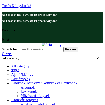
Tudás Könyvkuckó
All books at least 50% off list prices every day
All books at least 50% off list prices every day
Previous
Next
Search for:
Keresés
Összes
All category
2362
Ajándékkönyv
Akcióregény
Albumok, Művészeti könyvek és Lexikonok
Albumok
Lexikonok
Művészeti könyvek
Antikvár könyvek
Antikvár nyelvkönyvek