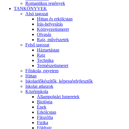
Romantikus regények
TANKÖNYVEK
Alsó tagozat
Hittan és erkölcstan
Írás-helyesírás
Környezetismeret
Olvasás
Rajz, művészetek
Felső tagozat
Háztartástan
Rajz
Technika
Természetismeret
Főiskola, egyetem
Hittan
Iskolaelőkészítők, képességfejlesztők
Iskolai atlaszok
Középiskola
Állampolgári Ismeretek
Biológia
Ének
Erkölcstan
Filozófia
Fizika
Földrajz