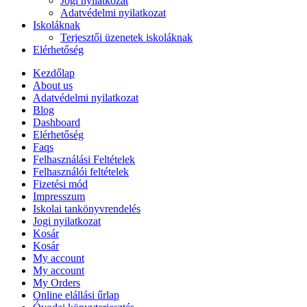
Jogi nyilatkozat
Adatvédelmi nyilatkozat
Iskoláknak
Terjesztői üzenetek iskoláknak
Elérhetőség
Kezdőlap
About us
Adatvédelmi nyilatkozat
Blog
Dashboard
Elérhetőség
Faqs
Felhasználási Feltételek
Felhasználói feltételek
Fizetési mód
Impresszum
Iskolai tankönyvrendelés
Jogi nyilatkozat
Kosár
Kosár
My account
My account
My Orders
Online elállási űrlap