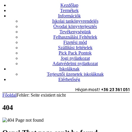
Kezdőlap
Termékek
Információk
Iskolai tankönyvrendelés
Óvodai könyvterjesztés
Tevékenységünk
Felhasználási Feltételek
Fizetési mód
Szállítási feltételek
Pick Pack Pontok
Jogi nyilatkozat
Adatvédelmi nyilatkozat
Iskoláknak
Terjesztői üzenetek iskoláknak
Elérhetőség
Hívjon most!
+36 23 361 051
Főoldal
Fehler: Seite existiert nicht
404