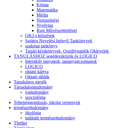
Kémia
Matematika
Média
Nemzetiségi
Nyelvtan
Rajz Művészettörténet
OKJ-s képzések
Sajátos Nevelési Igényű Tankönyvek
szakmai tankönyv
Tanári kézikönyvek, Osztálynaplók,Oklevelek
TANULÁSHOZ segédeszközök és LOGICO
Interaktív tanyagok, tananyagcsomagok
LOGICO
oktató kártya
Oktató táblák
Tanulságos mesék
Társadalomtudomány
jogtudomány
szociológia
Tehetséggondozás, iskolai versenyek
természettudomány
ökológia
tudástár természettudomány
Thriller