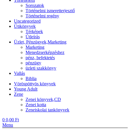
Történelem
Sorozatok
Történelmi ismeretterjesztő
Történelmi regény
Uncategorized
Útikönyvek
Térképek
Útleírás
Üzlet, Pénzügyek,Marketing
Marketing
Menedzserképzéshez
pénz, befektetés
pénzügy
üzleti szakkönyv
Vallás
Biblia
Vöröspöttyös könyvek
Young Adult
Zene
Zenei könyvek,CD
Zenei kotta
Zeneiskolai tankönyvek
0
0,00
Ft
Menu