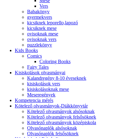
Mese
Vers
Babakönyv
gyermekvers
kicsiknek leporello,lapozó
kicsiknek mese
ovisoknak mese
ovisoknak vers
puzzlekönyv
Kids Books
Comics
Coloring Books
Fairy Tales
Kisiskolások olvasmányai
Kalandregény 8-10 éveseknek
kisiskolások vers
kisiskolásoknak mese
Meseregények
Kompetencia mérés
Kötelező olvasmányok-Diákkönyvtár
Kötelező olvasmányok alsósoknak
Kötelező olvasmányok felsősöknek
Kötelező olvasmányok középiskola
Olvasónaplók alsósoknak
Olvasónaplók felsősöknek