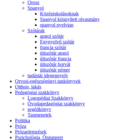
Orosz
Spanyol
Középiskolásoknak
Spanyol könnyített olvasmány
spanyol nyelvtan
Szótárak
angol szótár
Egynyelvű szótár
francia szótár
útiszótár angol
útiszótár francia
útiszótár horvát
útiszótár német
tudástár idegennyelv
Orvosi-egészségügyi tankönyvek
Otthon, lakás
Pedagógiai szakkönyv
Logopédiai Szakkönyv
Óvodapedagógiai szakkönyv
segédkönyv
Tanmenetek
Politika
Próza
Prózaelemzések
Pszichológia, Önismeret