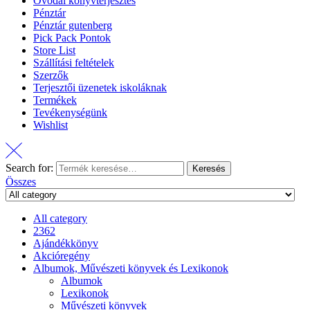
Óvodai könyvterjesztés
Pénztár
Pénztár gutenberg
Pick Pack Pontok
Store List
Szállítási feltételek
Szerzők
Terjesztői üzenetek iskoláknak
Termékek
Tevékenységünk
Wishlist
Search for:
Keresés
Összes
All category
2362
Ajándékkönyv
Akcióregény
Albumok, Művészeti könyvek és Lexikonok
Albumok
Lexikonok
Művészeti könyvek