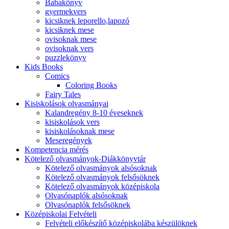
Babakönyv
gyermekvers
kicsiknek leporello,lapozó
kicsiknek mese
ovisoknak mese
ovisoknak vers
puzzlekönyv
Kids Books
Comics
Coloring Books
Fairy Tales
Kisiskolások olvasmányai
Kalandregény 8-10 éveseknek
kisiskolások vers
kisiskolásoknak mese
Meseregények
Kompetencia mérés
Kötelező olvasmányok-Diákkönyvtár
Kötelező olvasmányok alsósoknak
Kötelező olvasmányok felsősöknek
Kötelező olvasmányok középiskola
Olvasónaplók alsósoknak
Olvasónaplók felsősöknek
Középiskolai Felvételi
Felvételi előkészítő középiskolába készülöknek