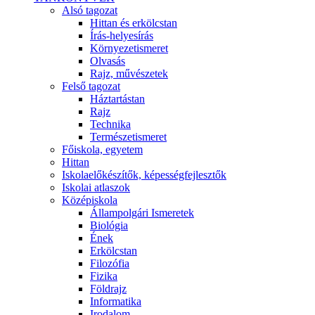
Alsó tagozat
Hittan és erkölcstan
Írás-helyesírás
Környezetismeret
Olvasás
Rajz, művészetek
Felső tagozat
Háztartástan
Rajz
Technika
Természetismeret
Főiskola, egyetem
Hittan
Iskolaelőkészítők, képességfejlesztők
Iskolai atlaszok
Középiskola
Állampolgári Ismeretek
Biológia
Ének
Erkölcstan
Filozófia
Fizika
Földrajz
Informatika
Irodalom