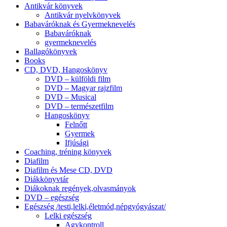
Antikvár könyvek
Antikvár nyelvkönyvek
Babaváróknak és Gyermeknevelés
Babaváróknak
gyermeknevelés
Ballagókönyvek
Books
CD, DVD, Hangoskönyv
DVD – külföldi film
DVD – Magyar rajzfilm
DVD – Musical
DVD – természetfilm
Hangoskönyv
Felnőtt
Gyermek
Ifjúsági
Coaching, tréning könyvek
Diafilm
Diafilm és Mese CD, DVD
Diákkönyvtár
Diákoknak regények,olvasmányok
DVD – egészség
Egészség /testi,lelki,életmód,népgyógyászat/
Lelki egészség
Agykontroll