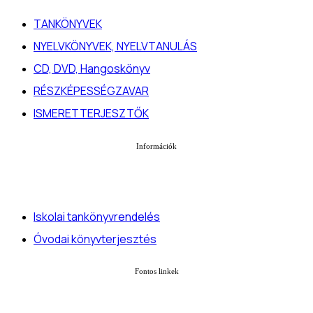
TANKÖNYVEK
NYELVKÖNYVEK, NYELVTANULÁS
CD, DVD, Hangoskönyv
RÉSZKÉPESSÉGZAVAR
ISMERETTERJESZTŐK
Információk
Iskolai tankönyvrendelés
Óvodai könyvterjesztés
Fontos linkek