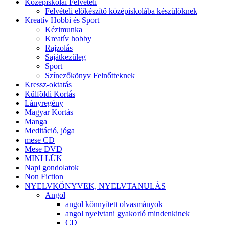
Középiskolai Felvételi
Felvételi előkészítő középiskolába készülöknek
Kreatív Hobbi és Sport
Kézimunka
Kreatív hobby
Rajzolás
Sajátkezűleg
Sport
Színezőkönyv Felnőtteknek
Kressz-oktatás
Külföldi Kortás
Lányregény
Magyar Kortás
Manga
Meditáció, jóga
mese CD
Mese DVD
MINI LÜK
Napi gondolatok
Non Fiction
NYELVKÖNYVEK, NYELVTANULÁS
Angol
angol könnyített olvasmányok
angol nyelvtani gyakorló mindenkinek
CD