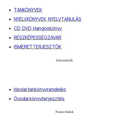
TANKÖNYVEK
NYELVKÖNYVEK, NYELVTANULÁS
CD, DVD, Hangoskönyv
RÉSZKÉPESSÉGZAVAR
ISMERETTERJESZTŐK
Információk
Iskolai tankönyvrendelés
Óvodai könyvterjesztés
Fontos linkek