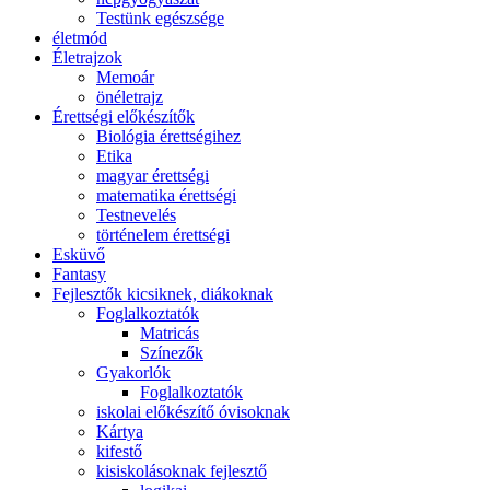
Testünk egészsége
életmód
Életrajzok
Memoár
önéletrajz
Érettségi előkészítők
Biológia érettségihez
Etika
magyar érettségi
matematika érettségi
Testnevelés
történelem érettségi
Esküvő
Fantasy
Fejlesztők kicsiknek, diákoknak
Foglalkoztatók
Matricás
Színezők
Gyakorlók
Foglalkoztatók
iskolai előkészítő óvisoknak
Kártya
kifestő
kisiskolásoknak fejlesztő