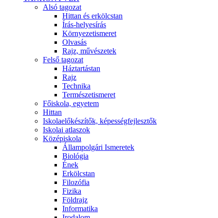
Alsó tagozat
Hittan és erkölcstan
Írás-helyesírás
Környezetismeret
Olvasás
Rajz, művészetek
Felső tagozat
Háztartástan
Rajz
Technika
Természetismeret
Főiskola, egyetem
Hittan
Iskolaelőkészítők, képességfejlesztők
Iskolai atlaszok
Középiskola
Állampolgári Ismeretek
Biológia
Ének
Erkölcstan
Filozófia
Fizika
Földrajz
Informatika
Irodalom