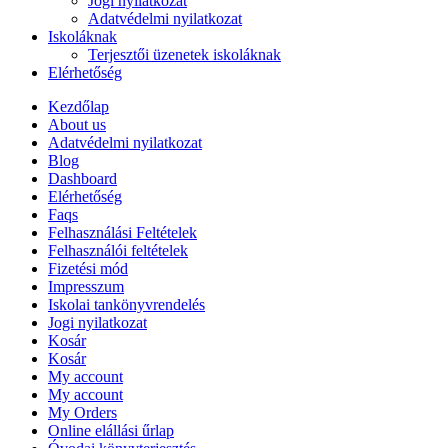
Jogi nyilatkozat
Adatvédelmi nyilatkozat
Iskoláknak
Terjesztői üzenetek iskoláknak
Elérhetőség
Kezdőlap
About us
Adatvédelmi nyilatkozat
Blog
Dashboard
Elérhetőség
Faqs
Felhasználási Feltételek
Felhasználói feltételek
Fizetési mód
Impresszum
Iskolai tankönyvrendelés
Jogi nyilatkozat
Kosár
Kosár
My account
My account
My Orders
Online elállási űrlap