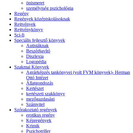
önismeret
személyiség pszichológia
Regény
Regények középiskolásoknak
Rejtvények
Rejtvénykönyv
Sci-fi
Speciális fejlesztő könyvek
Autistáknak
Beszédjavító
Diszlexia
Logopédia
Szakmai Könyvek
Agrárképzés tankönyvei (volt FVM könyvek)- Herman
Ottó Intézet
Állatgondozás
Kertészet
kertészeti szakkönyv
mezőgazdasági
Számvitel
Szórakoztató regények
erotikus regény
Képregények
Krimik
Pszichotriller