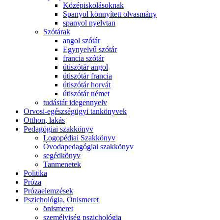
Középiskolásoknak
Spanyol könnyített olvasmány
spanyol nyelvtan
Szótárak
angol szótár
Egynyelvű szótár
francia szótár
útiszótár angol
útiszótár francia
útiszótár horvát
útiszótár német
tudástár idegennyelv
Orvosi-egészségügyi tankönyvek
Otthon, lakás
Pedagógiai szakkönyv
Logopédiai Szakkönyv
Óvodapedagógiai szakkönyv
segédkönyv
Tanmenetek
Politika
Próza
Prózaelemzések
Pszichológia, Önismeret
önismeret
személyiség pszichológia