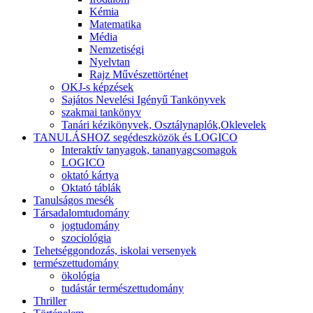
Kémia
Matematika
Média
Nemzetiségi
Nyelvtan
Rajz Művészettörténet
OKJ-s képzések
Sajátos Nevelési Igényű Tankönyvek
szakmai tankönyv
Tanári kézikönyvek, Osztálynaplók,Oklevelek
TANULÁSHOZ segédeszközök és LOGICO
Interaktív tanyagok, tananyagcsomagok
LOGICO
oktató kártya
Oktató táblák
Tanulságos mesék
Társadalomtudomány
jogtudomány
szociológia
Tehetséggondozás, iskolai versenyek
természettudomány
ökológia
tudástár természettudomány
Thriller