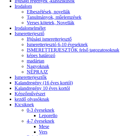
Ifjúsági regények -klasszikusok
Irodalom
Elbeszélések, novellák
Tanulmányok, műelemzések
Verses kötetek, Novellák
Irodalomelmélet
Ismeretterjesztő
Ifjúsági ismeretterjesztő
Ismeretterjesztó 6-10 éveseknek
ISMERETTERJESZTŐK felső tagozatosoknak
képes határozó
madártan
Nagyoknak
NÉPRAJZ
Ismeretterjesztők
Kalandregény (16 éves kortól)
Kalandregény 10 éves kortól
Képzőművészet
kezdő olvasóknak
Kicsiknek
0-3 éveseknek
Leporello
4-7 éveseknek
Mese
Vers