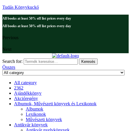
Tudás Könyvkuckó
All books at least 50% off list prices every day
All books at least 50% off list prices every day
Previous
Next
Search for:
Keresés
Összes
All category
2362
Ajándékkönyv
Akcióregény
Albumok, Művészeti könyvek és Lexikonok
Albumok
Lexikonok
Művészeti könyvek
Antikvár könyvek
Antikvár nyelvkönyvek