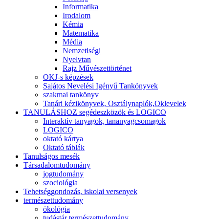
Informatika
Irodalom
Kémia
Matematika
Média
Nemzetiségi
Nyelvtan
Rajz Művészettörténet
OKJ-s képzések
Sajátos Nevelési Igényű Tankönyvek
szakmai tankönyv
Tanári kézikönyvek, Osztálynaplók,Oklevelek
TANULÁSHOZ segédeszközök és LOGICO
Interaktív tanyagok, tananyagcsomagok
LOGICO
oktató kártya
Oktató táblák
Tanulságos mesék
Társadalomtudomány
jogtudomány
szociológia
Tehetséggondozás, iskolai versenyek
természettudomány
ökológia
tudástár természettudomány