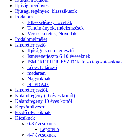
Ifjúsági regények
Ifjúsági regények -klasszikusok
Irodalom
Elbeszélések, novellák
Tanulmányok, műelemzések
Verses kötetek, Novellák
Irodalomelmélet
Ismeretterjesztő
Ifjúsági ismeretterjesztő
Ismeretterjesztó 6-10 éveseknek
ISMERETTERJESZTŐK felső tagozatosoknak
képes határozó
madártan
Nagyoknak
NÉPRAJZ
Ismeretterjesztők
Kalandregény (16 éves kortól)
Kalandregény 10 éves kortól
Képzőművészet
kezdő olvasóknak
Kicsiknek
0-3 éveseknek
Leporello
4-7 éveseknek