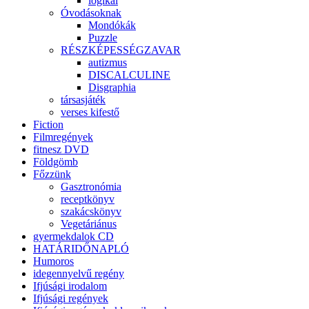
logikai
Óvodásoknak
Mondókák
Puzzle
RÉSZKÉPESSÉGZAVAR
autizmus
DISCALCULINE
Disgraphia
társasjáték
verses kifestő
Fiction
Filmregények
fitnesz DVD
Földgömb
Főzzünk
Gasztronómia
receptkönyv
szakácskönyv
Vegetáriánus
gyermekdalok CD
HATÁRIDŐNAPLÓ
Humoros
idegennyelvű regény
Ifjúsági irodalom
Ifjúsági regények