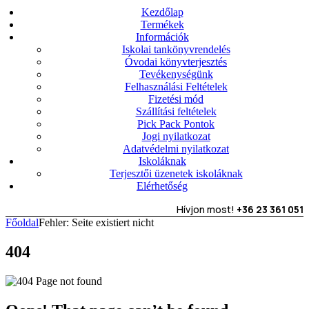
Kezdőlap
Termékek
Információk
Iskolai tankönyvrendelés
Óvodai könyvterjesztés
Tevékenységünk
Felhasználási Feltételek
Fizetési mód
Szállítási feltételek
Pick Pack Pontok
Jogi nyilatkozat
Adatvédelmi nyilatkozat
Iskoláknak
Terjesztői üzenetek iskoláknak
Elérhetőség
Hívjon most!
+36 23 361 051
Főoldal
Fehler: Seite existiert nicht
404