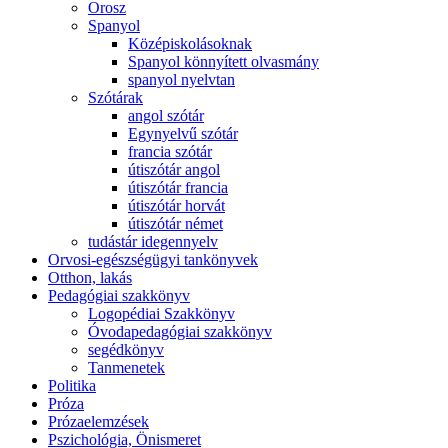
Orosz
Spanyol
Középiskolásoknak
Spanyol könnyített olvasmány
spanyol nyelvtan
Szótárak
angol szótár
Egynyelvű szótár
francia szótár
útiszótár angol
útiszótár francia
útiszótár horvát
útiszótár német
tudástár idegennyelv
Orvosi-egészségügyi tankönyvek
Otthon, lakás
Pedagógiai szakkönyv
Logopédiai Szakkönyv
Óvodapedagógiai szakkönyv
segédkönyv
Tanmenetek
Politika
Próza
Prózaelemzések
Pszichológia, Önismeret