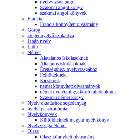
nyelvvizsga angol
Szakmai angol könyv
szakmai angol könyvek
Francia
Francia könnyített olvasmány
Görög
idegennyelvű szókártya
Japán nyelv
Latin
Német
Álatalános Iskolásoknak
Általános iskolásoknak
Érettségihez, nyelvvizsgához
Felnőtteknek
Kicsiknek
német könnyített olvasmányok
német nyelvtani gyakorló mindenkinek
Szakmai német könyv
Nyelv oktatáshoz segédanyag
nyelvi gasztronómia
Nyelvkönyvek
Külföldieknek magyar nyelvkönyv
Nyelvvizsga Német
Olasz
Olasz könnyített olvasmány