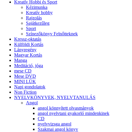
Kreatív Hobbi és Sport
Kézimunka
Kreatív hobby
Rajzolás
Sajátkezűleg
Sport
Színezőkönyv Felnőtteknek
Kressz-oktatás
Külföldi Kortás
Lányregény
Magyar Kortás
Manga
Meditáció, jóga
mese CD
Mese DVD
MINI LÜK
Napi gondolatok
Non Fiction
NYELVKÖNYVEK, NYELVTANULÁS
Angol
angol könnyített olvasmányok
angol nyelvtani gyakorló mindenkinek
CD
nyelvvizsga angol
Szakmai angol könyv