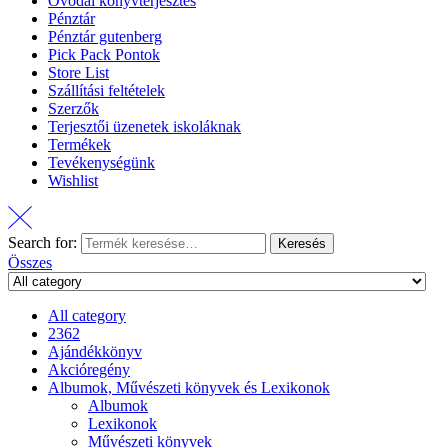
Óvodai könyvterjesztés
Pénztár
Pénztár gutenberg
Pick Pack Pontok
Store List
Szállítási feltételek
Szerzők
Terjesztői üzenetek iskoláknak
Termékek
Tevékenységünk
Wishlist
Search for:
Keresés
Összes
All category
2362
Ajándékkönyv
Akcióregény
Albumok, Művészeti könyvek és Lexikonok
Albumok
Lexikonok
Művészeti könyvek