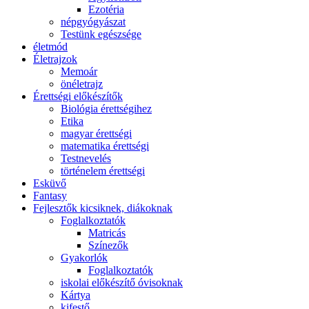
Ezotéria
népgyógyászat
Testünk egészsége
életmód
Életrajzok
Memoár
önéletrajz
Érettségi előkészítők
Biológia érettségihez
Etika
magyar érettségi
matematika érettségi
Testnevelés
történelem érettségi
Esküvő
Fantasy
Fejlesztők kicsiknek, diákoknak
Foglalkoztatók
Matricás
Színezők
Gyakorlók
Foglalkoztatók
iskolai előkészítő óvisoknak
Kártya
kifestő