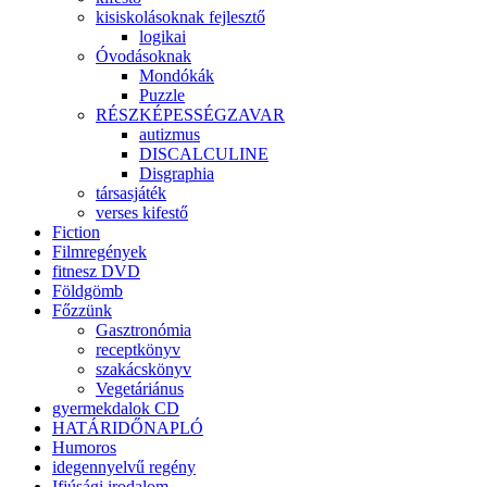
kisiskolásoknak fejlesztő
logikai
Óvodásoknak
Mondókák
Puzzle
RÉSZKÉPESSÉGZAVAR
autizmus
DISCALCULINE
Disgraphia
társasjáték
verses kifestő
Fiction
Filmregények
fitnesz DVD
Földgömb
Főzzünk
Gasztronómia
receptkönyv
szakácskönyv
Vegetáriánus
gyermekdalok CD
HATÁRIDŐNAPLÓ
Humoros
idegennyelvű regény
Ifjúsági irodalom