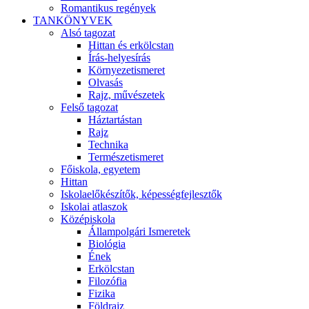
Romantikus regények
TANKÖNYVEK
Alsó tagozat
Hittan és erkölcstan
Írás-helyesírás
Környezetismeret
Olvasás
Rajz, művészetek
Felső tagozat
Háztartástan
Rajz
Technika
Természetismeret
Főiskola, egyetem
Hittan
Iskolaelőkészítők, képességfejlesztők
Iskolai atlaszok
Középiskola
Állampolgári Ismeretek
Biológia
Ének
Erkölcstan
Filozófia
Fizika
Földrajz