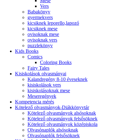
Mese
Vers
Babakönyv
gyermekvers
kicsiknek leporello,lapozó
kicsiknek mese
ovisoknak mese
ovisoknak vers
puzzlekönyv
Kids Books
Comics
Coloring Books
Fairy Tales
Kisiskolások olvasmányai
Kalandregény 8-10 éveseknek
kisiskolások vers
kisiskolásoknak mese
Meseregények
Kompetencia mérés
Kötelező olvasmányok-Diákkönyvtár
Kötelező olvasmányok alsósoknak
Kötelező olvasmányok felsősöknek
Kötelező olvasmányok középiskola
Olvasónaplók alsósoknak
Olvasónaplók felsősöknek