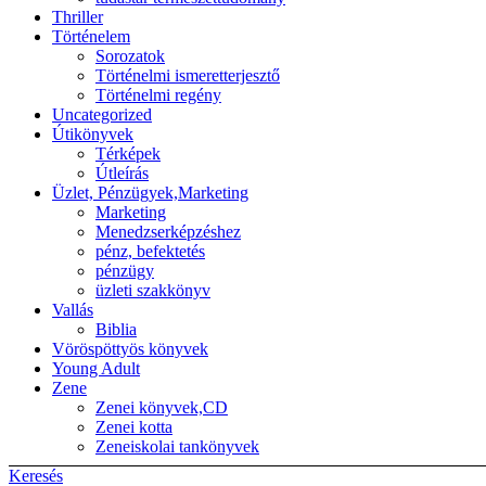
Thriller
Történelem
Sorozatok
Történelmi ismeretterjesztő
Történelmi regény
Uncategorized
Útikönyvek
Térképek
Útleírás
Üzlet, Pénzügyek,Marketing
Marketing
Menedzserképzéshez
pénz, befektetés
pénzügy
üzleti szakkönyv
Vallás
Biblia
Vöröspöttyös könyvek
Young Adult
Zene
Zenei könyvek,CD
Zenei kotta
Zeneiskolai tankönyvek
Keresés
Back to top