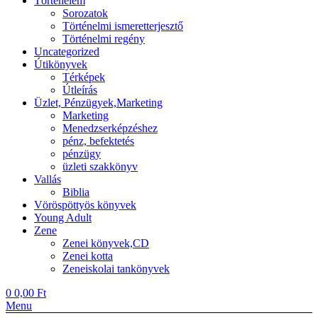
Történelem
Sorozatok
Történelmi ismeretterjesztő
Történelmi regény
Uncategorized
Útikönyvek
Térképek
Útleírás
Üzlet, Pénzügyek,Marketing
Marketing
Menedzserképzéshez
pénz, befektetés
pénzügy
üzleti szakkönyv
Vallás
Biblia
Vöröspöttyös könyvek
Young Adult
Zene
Zenei könyvek,CD
Zenei kotta
Zeneiskolai tankönyvek
0
0,00
Ft
Menu