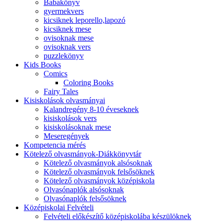
Babakönyv
gyermekvers
kicsiknek leporello,lapozó
kicsiknek mese
ovisoknak mese
ovisoknak vers
puzzlekönyv
Kids Books
Comics
Coloring Books
Fairy Tales
Kisiskolások olvasmányai
Kalandregény 8-10 éveseknek
kisiskolások vers
kisiskolásoknak mese
Meseregények
Kompetencia mérés
Kötelező olvasmányok-Diákkönyvtár
Kötelező olvasmányok alsósoknak
Kötelező olvasmányok felsősöknek
Kötelező olvasmányok középiskola
Olvasónaplók alsósoknak
Olvasónaplók felsősöknek
Középiskolai Felvételi
Felvételi előkészítő középiskolába készülöknek