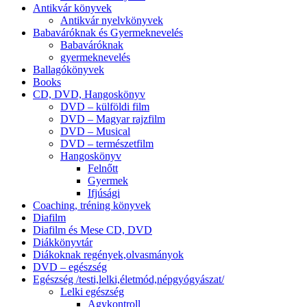
Antikvár könyvek
Antikvár nyelvkönyvek
Babaváróknak és Gyermeknevelés
Babaváróknak
gyermeknevelés
Ballagókönyvek
Books
CD, DVD, Hangoskönyv
DVD – külföldi film
DVD – Magyar rajzfilm
DVD – Musical
DVD – természetfilm
Hangoskönyv
Felnőtt
Gyermek
Ifjúsági
Coaching, tréning könyvek
Diafilm
Diafilm és Mese CD, DVD
Diákkönyvtár
Diákoknak regények,olvasmányok
DVD – egészség
Egészség /testi,lelki,életmód,népgyógyászat/
Lelki egészség
Agykontroll