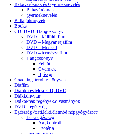
Babaváróknak és Gyermeknevelés
Babaváróknak
gyermeknevelés
Ballagókönyvek
Books
CD, DVD, Hangoskönyv
DVD – külföldi film
DVD – Magyar rajzfilm
DVD – Musical
DVD – természetfilm
Hangoskönyv
Felnőtt
Gyermek
Ifjúsági
Coaching, tréning könyvek
Diafilm
Diafilm és Mese CD, DVD
Diákkönyvtár
Diákoknak regények,olvasmányok
DVD – egészség
Egészség /testi,lelki,életmód,népgyógyászat/
Lelki egészség
Agykontroll
Ezotéria
népgyógyászat