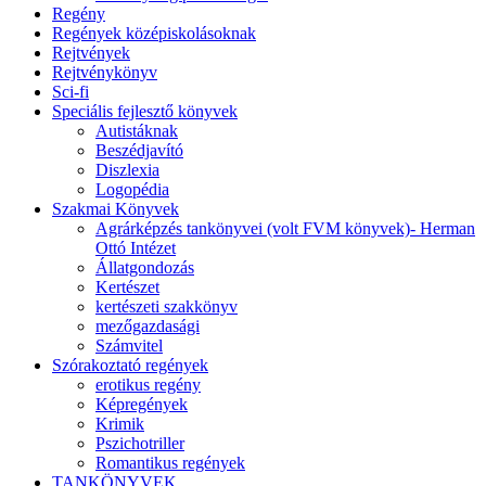
Regény
Regények középiskolásoknak
Rejtvények
Rejtvénykönyv
Sci-fi
Speciális fejlesztő könyvek
Autistáknak
Beszédjavító
Diszlexia
Logopédia
Szakmai Könyvek
Agrárképzés tankönyvei (volt FVM könyvek)- Herman
Ottó Intézet
Állatgondozás
Kertészet
kertészeti szakkönyv
mezőgazdasági
Számvitel
Szórakoztató regények
erotikus regény
Képregények
Krimik
Pszichotriller
Romantikus regények
TANKÖNYVEK