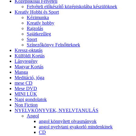
Középiskolai Felvételi
Felvételi előkészítő középiskolába készülöknek
Kreatív Hobbi és Sport
Kézimunka
Kreatív hobby
Rajzolás
Sajátkezűleg
Sport
Színezőkönyv Felnőtteknek
Kressz-oktatás
Külföldi Kortás
Lányregény
Magyar Kortás
Manga
Meditáció, jóga
mese CD
Mese DVD
MINI LÜK
Napi gondolatok
Non Fiction
NYELVKÖNYVEK, NYELVTANULÁS
Angol
angol könnyített olvasmányok
angol nyelvtani gyakorló mindenkinek
CD