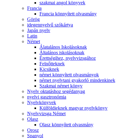
szakmai angol könyvek
Francia
Francia könnyített olvasmány
Görög
idegennyelvű szókártya
Japán nyelv
Latin
Német
Álatalános Iskolásoknak
Általános iskolásoknak
Érettségihez, nyelvvizsgához
Felnőtteknek
Kicsiknek
német könnyített olvasmányok
német nyelvtani gyakorló mindenkinek
Szakmai német könyv
Nyelv oktatáshoz segédanyag
nyelvi gasztronómia
Nyelvkönyvek
Külföldieknek magyar nyelvkönyv
Nyelvvizsga Német
Olasz
Olasz könnyített olvasmány
Orosz
Spanyol