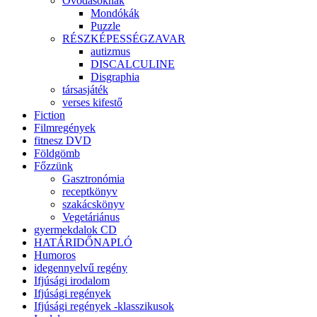
Óvodásoknak
Mondókák
Puzzle
RÉSZKÉPESSÉGZAVAR
autizmus
DISCALCULINE
Disgraphia
társasjáték
verses kifestő
Fiction
Filmregények
fitnesz DVD
Földgömb
Főzzünk
Gasztronómia
receptkönyv
szakácskönyv
Vegetáriánus
gyermekdalok CD
HATÁRIDŐNAPLÓ
Humoros
idegennyelvű regény
Ifjúsági irodalom
Ifjúsági regények
Ifjúsági regények -klasszikusok