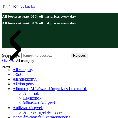
Tudás Könyvkuckó
All books at least 50% off list prices every day
All books at least 50% off list prices every day
Search for:
Keresés
Previous
Összes
Next
All category
2362
Ajándékkönyv
Akcióregény
Albumok, Művészeti könyvek és Lexikonok
Albumok
Lexikonok
Művészeti könyvek
Antikvár könyvek
Antikvár nyelvkönyvek
Babaváróknak és Gyermeknevelés