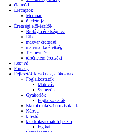
életmód
Életrajzok
Memoár
önéletrajz
Érettségi előkészítők
Biológia érettségihez
Etika
magyar érettségi
matematika érettségi
Testnevelés
történelem érettségi
Esküvő
Fantasy
Fejlesztők kicsiknek, diákoknak
Foglalkoztatók
Matricás
Színezők
Gyakorlók
Foglalkoztatók
iskolai előkészítő óvisoknak
Kártya
kifestő
kisiskolásoknak fejlesztő
logikai