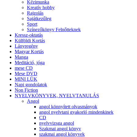
Kézimunka
Kreatív hobby
Rajzolás
Sajátkezűleg
Sport
Színezőkönyv Felnőtteknek
Kressz-oktatás
Külföldi Kortás
Lányregény
Magyar Kortás
Manga
Meditáció, jóga
mese CD
Mese DVD
MINI LÜK
Napi gondolatok
Non Fiction
NYELVKÖNYVEK, NYELVTANULÁS
Angol
angol könnyített olvasmányok
angol nyelvtani gyakorló mindenkinek
CD
nyelvvizsga angol
Szakmai angol könyv
szakmai angol könyvek