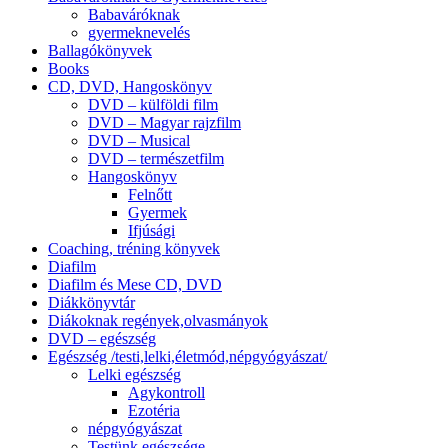
Babaváróknak
gyermeknevelés
Ballagókönyvek
Books
CD, DVD, Hangoskönyv
DVD – külföldi film
DVD – Magyar rajzfilm
DVD – Musical
DVD – természetfilm
Hangoskönyv
Felnőtt
Gyermek
Ifjúsági
Coaching, tréning könyvek
Diafilm
Diafilm és Mese CD, DVD
Diákkönyvtár
Diákoknak regények,olvasmányok
DVD – egészség
Egészség /testi,lelki,életmód,népgyógyászat/
Lelki egészség
Agykontroll
Ezotéria
népgyógyászat
Testünk egészsége