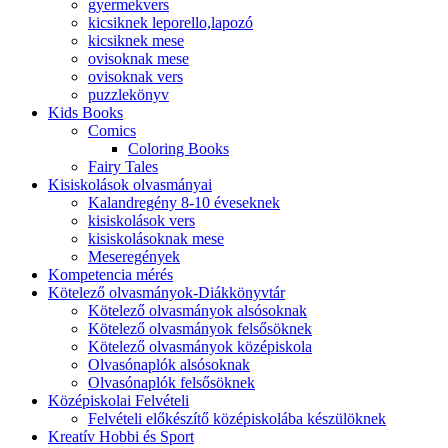
gyermekvers
kicsiknek leporello,lapozó
kicsiknek mese
ovisoknak mese
ovisoknak vers
puzzlekönyv
Kids Books
Comics
Coloring Books
Fairy Tales
Kisiskolások olvasmányai
Kalandregény 8-10 éveseknek
kisiskolások vers
kisiskolásoknak mese
Meseregények
Kompetencia mérés
Kötelező olvasmányok-Diákkönyvtár
Kötelező olvasmányok alsósoknak
Kötelező olvasmányok felsősöknek
Kötelező olvasmányok középiskola
Olvasónaplók alsósoknak
Olvasónaplók felsősöknek
Középiskolai Felvételi
Felvételi előkészítő középiskolába készülöknek
Kreatív Hobbi és Sport