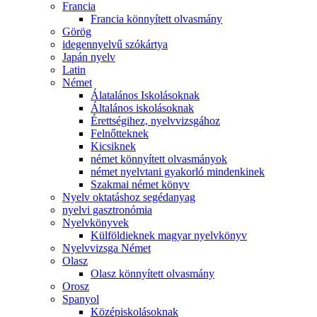
Francia
Francia könnyített olvasmány
Görög
idegennyelvű szókártya
Japán nyelv
Latin
Német
Álatalános Iskolásoknak
Általános iskolásoknak
Érettségihez, nyelvvizsgához
Felnőtteknek
Kicsiknek
német könnyített olvasmányok
német nyelvtani gyakorló mindenkinek
Szakmai német könyv
Nyelv oktatáshoz segédanyag
nyelvi gasztronómia
Nyelvkönyvek
Külföldieknek magyar nyelvkönyv
Nyelvvizsga Német
Olasz
Olasz könnyített olvasmány
Orosz
Spanyol
Középiskolásoknak