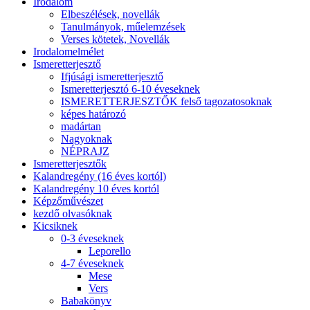
Irodalom
Elbeszélések, novellák
Tanulmányok, műelemzések
Verses kötetek, Novellák
Irodalomelmélet
Ismeretterjesztő
Ifjúsági ismeretterjesztő
Ismeretterjesztó 6-10 éveseknek
ISMERETTERJESZTŐK felső tagozatosoknak
képes határozó
madártan
Nagyoknak
NÉPRAJZ
Ismeretterjesztők
Kalandregény (16 éves kortól)
Kalandregény 10 éves kortól
Képzőművészet
kezdő olvasóknak
Kicsiknek
0-3 éveseknek
Leporello
4-7 éveseknek
Mese
Vers
Babakönyv