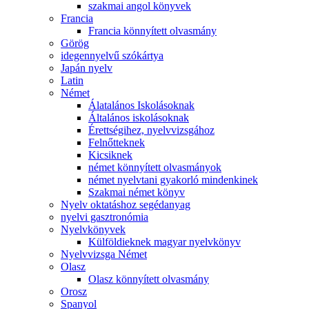
szakmai angol könyvek
Francia
Francia könnyített olvasmány
Görög
idegennyelvű szókártya
Japán nyelv
Latin
Német
Álatalános Iskolásoknak
Általános iskolásoknak
Érettségihez, nyelvvizsgához
Felnőtteknek
Kicsiknek
német könnyített olvasmányok
német nyelvtani gyakorló mindenkinek
Szakmai német könyv
Nyelv oktatáshoz segédanyag
nyelvi gasztronómia
Nyelvkönyvek
Külföldieknek magyar nyelvkönyv
Nyelvvizsga Német
Olasz
Olasz könnyített olvasmány
Orosz
Spanyol