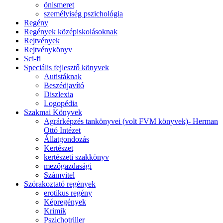
önismeret
személyiség pszichológia
Regény
Regények középiskolásoknak
Rejtvények
Rejtvénykönyv
Sci-fi
Speciális fejlesztő könyvek
Autistáknak
Beszédjavító
Diszlexia
Logopédia
Szakmai Könyvek
Agrárképzés tankönyvei (volt FVM könyvek)- Herman
Ottó Intézet
Állatgondozás
Kertészet
kertészeti szakkönyv
mezőgazdasági
Számvitel
Szórakoztató regények
erotikus regény
Képregények
Krimik
Pszichotriller