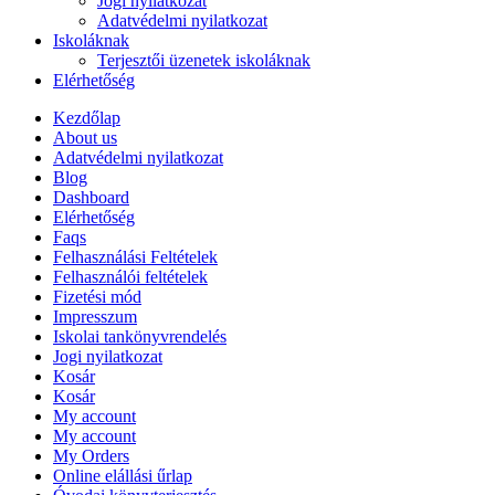
Jogi nyilatkozat
Adatvédelmi nyilatkozat
Iskoláknak
Terjesztői üzenetek iskoláknak
Elérhetőség
Kezdőlap
About us
Adatvédelmi nyilatkozat
Blog
Dashboard
Elérhetőség
Faqs
Felhasználási Feltételek
Felhasználói feltételek
Fizetési mód
Impresszum
Iskolai tankönyvrendelés
Jogi nyilatkozat
Kosár
Kosár
My account
My account
My Orders
Online elállási űrlap