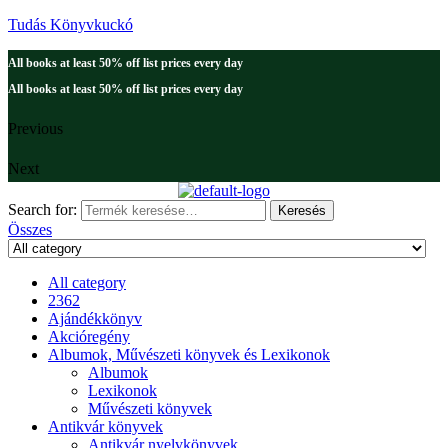
Tudás Könyvkuckó
All books at least 50% off list prices every day
All books at least 50% off list prices every day
Previous
Next
Search for:
Keresés
Összes
All category
2362
Ajándékkönyv
Akcióregény
Albumok, Művészeti könyvek és Lexikonok
Albumok
Lexikonok
Művészeti könyvek
Antikvár könyvek
Antikvár nyelvkönyvek