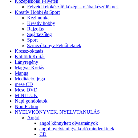
Középiskolai Felvételi
Felvételi előkészítő középiskolába készülöknek
Kreatív Hobbi és Sport
Kézimunka
Kreatív hobby
Rajzolás
Sajátkezűleg
Sport
Színezőkönyv Felnőtteknek
Kressz-oktatás
Külföldi Kortás
Lányregény
Magyar Kortás
Manga
Meditáció, jóga
mese CD
Mese DVD
MINI LÜK
Napi gondolatok
Non Fiction
NYELVKÖNYVEK, NYELVTANULÁS
Angol
angol könnyített olvasmányok
angol nyelvtani gyakorló mindenkinek
CD