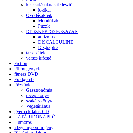
kisiskolásoknak fejlesztő
logikai
Óvodásoknak
Mondókák
Puzzle
RÉSZKÉPESSÉGZAVAR
autizmus
DISCALCULINE
Disgraphia
társasjáték
verses kifestő
Fiction
Filmregények
fitnesz DVD
Földgömb
Főzzünk
Gasztronómia
receptkönyv
szakácskönyv
Vegetáriánus
gyermekdalok CD
HATÁRIDŐNAPLÓ
Humoros
idegennyelvű regény
Ifjúsági irodalom