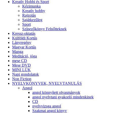
Kreatív Hobbi és Sport
Kézimunka
Kreatív hobby
Rajzolás
Sajátkezűleg
Sport
Színezőkönyv Felnőtteknek
Kressz-oktatás
Külföldi Kortás
Lányregény
Magyar Kortás
Manga
Meditáció, jóga
mese CD
Mese DVD
MINI LÜK
Napi gondolatok
Non Fiction
NYELVKÖNYVEK, NYELVTANULÁS
Angol
angol könnyített olvasmányok
angol nyelvtani gyakorló mindenkinek
CD
nyelvvizsga angol
Szakmai angol könyv