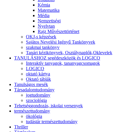
Kémia
Matematika
Média
Nemzetiségi
Nyelvtan
Rajz Művészettörténet
OKJ-s képzések
Sajátos Nevelési Igényű Tankönyvek
szakmai tankönyv
Tanári kézikönyvek, Osztálynaplók,Oklevelek
TANULÁSHOZ segédeszközök és LOGICO
Interaktív tanyagok, tananyagcsomagok
LOGICO
oktató kártya
Oktató táblák
Tanulságos mesék
Társadalomtudomány
jogtudomány
szociológia
Tehetséggondozás, iskolai versenyek
természettudomány
ökológia
tudástár természettudomány
Thriller