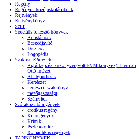
Regény
Regények középiskolásoknak
Rejtvények
Rejtvénykönyv
Sci-fi
Speciális fejlesztő könyvek
Autistáknak
Beszédjavító
Diszlexia
Logopédia
Szakmai Könyvek
Agrárképzés tankönyvei (volt FVM könyvek)- Herman
Ottó Intézet
Állatgondozás
Kertészet
kertészeti szakkönyv
mezőgazdasági
Számvitel
Szórakoztató regények
erotikus regény
Képregények
Krimik
Pszichotriller
Romantikus regények
TANKÖNYVEK