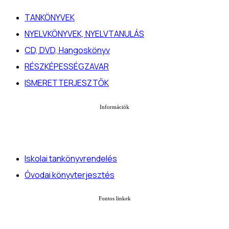
TANKÖNYVEK
NYELVKÖNYVEK, NYELVTANULÁS
CD, DVD, Hangoskönyv
RÉSZKÉPESSÉGZAVAR
ISMERETTERJESZTŐK
Információk
Iskolai tankönyvrendelés
Óvodai könyvterjesztés
Fontos linkek