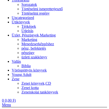
Történelem
Sorozatok
Történelmi ismeretterjesztő
Történelmi regény
Uncategorized
Útikönyvek
Térképek
Útleírás
Üzlet, Pénzügyek,Marketing
Marketing
Menedzserképzéshez
pénz, befektetés
pénzügy
üzleti szakkönyv
Vallás
Biblia
Vöröspöttyös könyvek
Young Adult
Zene
Zenei könyvek,CD
Zenei kotta
Zeneiskolai tankönyvek
0
0,00
Ft
Menu