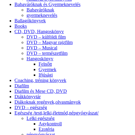
Babaváróknak és Gyermeknevelés
Babaváróknak
gyermeknevelés
Ballagókönyvek
Books
CD, DVD, Hangoskönyv
DVD – külföldi film
DVD – Magyar rajzfilm
DVD – Musical
DVD – természetfilm
Hangoskönyv
Felnőtt
Gyermek
Ifjúsági
Coaching, tréning könyvek
Diafilm
Diafilm és Mese CD, DVD
Diákkönyvtár
Diákoknak regények,olvasmányok
DVD – egészség
Egészség /testi,lelki,életmód,népgyógyászat/
Lelki egészség
Agykontroll
Ezotéria
népgyógyászat