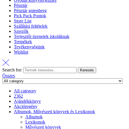
Óvodai könyvterjesztés
Pénztár
Pénztár gutenberg
Pick Pack Pontok
Store List
Szállítási feltételek
Szerzők
Terjesztői üzenetek iskoláknak
Termékek
Tevékenységünk
Wishlist
Search for:
Keresés
Összes
All category
2362
Ajándékkönyv
Akcióregény
Albumok, Művészeti könyvek és Lexikonok
Albumok
Lexikonok
Művészeti könyvek