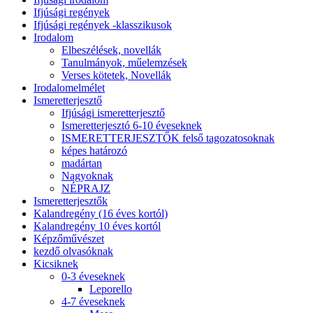
Ifjúsági regények
Ifjúsági regények -klasszikusok
Irodalom
Elbeszélések, novellák
Tanulmányok, műelemzések
Verses kötetek, Novellák
Irodalomelmélet
Ismeretterjesztő
Ifjúsági ismeretterjesztő
Ismeretterjesztó 6-10 éveseknek
ISMERETTERJESZTŐK felső tagozatosoknak
képes határozó
madártan
Nagyoknak
NÉPRAJZ
Ismeretterjesztők
Kalandregény (16 éves kortól)
Kalandregény 10 éves kortól
Képzőművészet
kezdő olvasóknak
Kicsiknek
0-3 éveseknek
Leporello
4-7 éveseknek