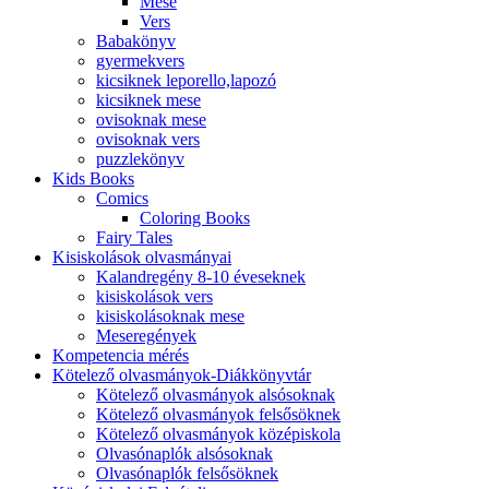
Mese
Vers
Babakönyv
gyermekvers
kicsiknek leporello,lapozó
kicsiknek mese
ovisoknak mese
ovisoknak vers
puzzlekönyv
Kids Books
Comics
Coloring Books
Fairy Tales
Kisiskolások olvasmányai
Kalandregény 8-10 éveseknek
kisiskolások vers
kisiskolásoknak mese
Meseregények
Kompetencia mérés
Kötelező olvasmányok-Diákkönyvtár
Kötelező olvasmányok alsósoknak
Kötelező olvasmányok felsősöknek
Kötelező olvasmányok középiskola
Olvasónaplók alsósoknak
Olvasónaplók felsősöknek