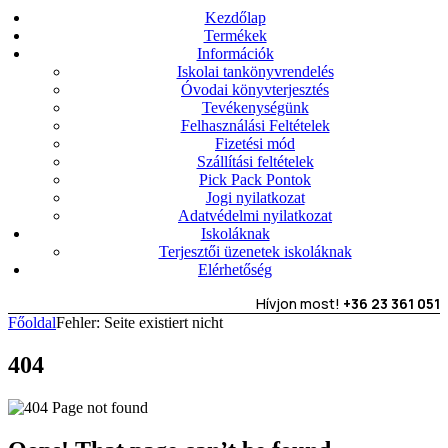
Kezdőlap
Termékek
Információk
Iskolai tankönyvrendelés
Óvodai könyvterjesztés
Tevékenységünk
Felhasználási Feltételek
Fizetési mód
Szállítási feltételek
Pick Pack Pontok
Jogi nyilatkozat
Adatvédelmi nyilatkozat
Iskoláknak
Terjesztői üzenetek iskoláknak
Elérhetőség
Hívjon most!
+36 23 361 051
Főoldal
Fehler: Seite existiert nicht
404