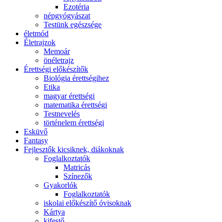
Ezotéria
népgyógyászat
Testünk egészsége
életmód
Életrajzok
Memoár
önéletrajz
Érettségi előkészítők
Biológia érettségihez
Etika
magyar érettségi
matematika érettségi
Testnevelés
történelem érettségi
Esküvő
Fantasy
Fejlesztők kicsiknek, diákoknak
Foglalkoztatók
Matricás
Színezők
Gyakorlók
Foglalkoztatók
iskolai előkészítő óvisoknak
Kártya
kifestő