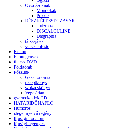
logikai
Óvodásoknak
Mondókák
Puzzle
RÉSZKÉPESSÉGZAVAR
autizmus
DISCALCULINE
Disgraphia
társasjáték
verses kifestő
Fiction
Filmregények
fitnesz DVD
Földgömb
Főzzünk
Gasztronómia
receptkönyv
szakácskönyv
Vegetáriánus
gyermekdalok CD
HATÁRIDŐNAPLÓ
Humoros
idegennyelvű regény
Ifjúsági irodalom
Ifjúsági regények