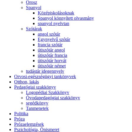
Orosz
Spanyol
Középiskolásoknak
Spanyol könnyített olvasmány
spanyol nyelvtan
Szótárak
angol szótár
Egynyelvű szótár
francia szótár
útiszótár angol
útiszótár francia
útiszótár horvát
útiszótár német
tudástár idegennyelv
Orvosi-egészségügyi tankönyvek
Otthon, lakás
Pedagógiai szakkönyv
Logopédiai Szakkönyv
Óvodapedagógiai szakkönyv
segédkönyv
Tanmenetek
Politika
Próza
Prózaelemzések
Pszichológia, Önismeret