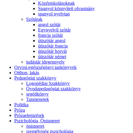
Középiskolásoknak
Spanyol könnyített olvasmány
spanyol nyelvtan
Szótárak
angol szótár
Egynyelvű szótár
francia szótár
útiszótár angol
útiszótár francia
útiszótár horvát
útiszótár német
tudástár idegennyelv
Orvosi-egészségügyi tankönyvek
Otthon, lakás
Pedagógiai szakkönyv
Logopédiai Szakkönyv
Óvodapedagógiai szakkönyv
segédkönyv
Tanmenetek
Politika
Próza
Prózaelemzések
Pszichológia, Önismeret
önismeret
személyiség pszichológia