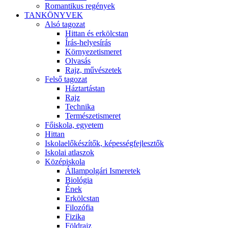
Romantikus regények
TANKÖNYVEK
Alsó tagozat
Hittan és erkölcstan
Írás-helyesírás
Környezetismeret
Olvasás
Rajz, művészetek
Felső tagozat
Háztartástan
Rajz
Technika
Természetismeret
Főiskola, egyetem
Hittan
Iskolaelőkészítők, képességfejlesztők
Iskolai atlaszok
Középiskola
Állampolgári Ismeretek
Biológia
Ének
Erkölcstan
Filozófia
Fizika
Földrajz