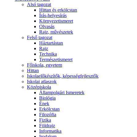
Alsó tagozat
Hittan és erkölcstan
Írás-helyesírás
Környezetismeret
Olvasás
Rajz, művészetek
Felső tagozat
Háztartástan
Rajz
Technika
Természetismeret
Főiskola, egyetem
Hittan
Iskolaelőkészítők, képességfejlesztők
Iskolai atlaszok
Középiskola
Állampolgári Ismeretek
Biológia
Ének
Erkölcstan
Filozófia
Fizika
Földrajz
Informatika
Irodalom