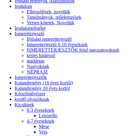
Ifjúsági regények -klasszikusok
Irodalom
Elbeszélések, novellák
Tanulmányok, műelemzések
Verses kötetek, Novellák
Irodalomelmélet
Ismeretterjesztő
Ifjúsági ismeretterjesztő
Ismeretterjesztó 6-10 éveseknek
ISMERETTERJESZTŐK felső tagozatosoknak
képes határozó
madártan
Nagyoknak
NÉPRAJZ
Ismeretterjesztők
Kalandregény (16 éves kortól)
Kalandregény 10 éves kortól
Képzőművészet
kezdő olvasóknak
Kicsiknek
0-3 éveseknek
Leporello
4-7 éveseknek
Mese
Vers