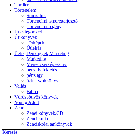
Thriller
Történelem
Sorozatok
Történelmi ismeretterjesztő
Történelmi regény
Uncategorized
Útikönyvek
Térképek
Útleírás
Üzlet, Pénzügyek,Marketing
Marketing
Menedzserképzéshez
pénz, befektetés
pénzügy
üzleti szakkönyv
Vallás
Biblia
Vöröspöttyös könyvek
Young Adult
Zene
Zenei könyvek,CD
Zenei kotta
Zeneiskolai tankönyvek
Keresés
Back to top