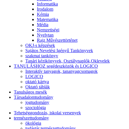
Informatika
Irodalom
Kémia
Matematika
Média
Nemzetiségi
Nyelvtan
Rajz Művészettörténet
OKJ-s képzések
Sajátos Nevelési Igényű Tankönyvek
szakmai tankönyv
Tanári kézikönyvek, Osztálynaplók,Oklevelek
TANULÁSHOZ segédeszközök és LOGICO
Interaktív tanyagok, tananyagcsomagok
LOGICO
oktató kártya
Oktató táblák
Tanulságos mesék
Társadalomtudomány
jogtudomány
szociológia
Tehetséggondozás, iskolai versenyek
természettudomány
ökológia
tudástár természettudomány