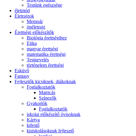
Testünk egészsége
életmód
Életrajzok
Memoár
önéletrajz
Érettségi előkészítők
Biológia érettségihez
Etika
magyar érettségi
matematika érettségi
Testnevelés
történelem érettségi
Esküvő
Fantasy
Fejlesztők kicsiknek, diákoknak
Foglalkoztatók
Matricás
Színezők
Gyakorlók
Foglalkoztatók
iskolai előkészítő óvisoknak
Kártya
kifestő
kisiskolásoknak fejlesztő