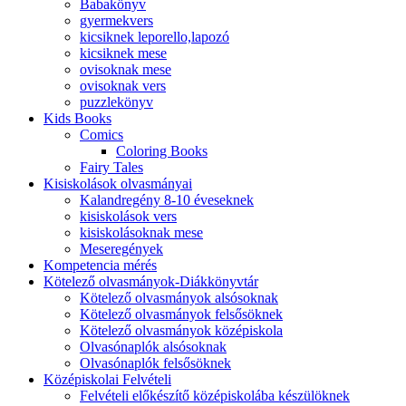
Babakönyv
gyermekvers
kicsiknek leporello,lapozó
kicsiknek mese
ovisoknak mese
ovisoknak vers
puzzlekönyv
Kids Books
Comics
Coloring Books
Fairy Tales
Kisiskolások olvasmányai
Kalandregény 8-10 éveseknek
kisiskolások vers
kisiskolásoknak mese
Meseregények
Kompetencia mérés
Kötelező olvasmányok-Diákkönyvtár
Kötelező olvasmányok alsósoknak
Kötelező olvasmányok felsősöknek
Kötelező olvasmányok középiskola
Olvasónaplók alsósoknak
Olvasónaplók felsősöknek
Középiskolai Felvételi
Felvételi előkészítő középiskolába készülöknek