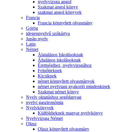
nyelvvizsga angol
Szakmai angol könyv
szakmai angol könyvek
Francia
Francia könnyített olvasmány
Görög
idegennyelvű szókártya
Japán nyelv
Latin
Német
Álatalános Iskolásoknak
Általános iskolásoknak
Érettségihez, nyelvvizsgához
Felnőtteknek
Kicsiknek
német könnyített olvasmányok
német nyelvtani gyakorló mindenkinek
Szakmai német könyv
Nyelv oktatáshoz segédanyag
nyelvi gasztronómia
Nyelvkönyvek
Külföldieknek magyar nyelvkönyv
Nyelvvizsga Német
Olasz
Olasz könnyített olvasmány