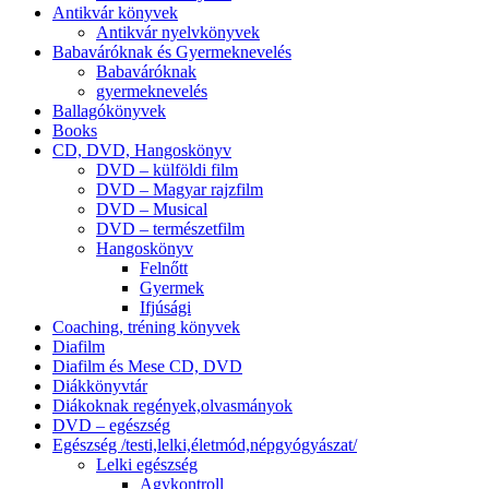
Antikvár könyvek
Antikvár nyelvkönyvek
Babaváróknak és Gyermeknevelés
Babaváróknak
gyermeknevelés
Ballagókönyvek
Books
CD, DVD, Hangoskönyv
DVD – külföldi film
DVD – Magyar rajzfilm
DVD – Musical
DVD – természetfilm
Hangoskönyv
Felnőtt
Gyermek
Ifjúsági
Coaching, tréning könyvek
Diafilm
Diafilm és Mese CD, DVD
Diákkönyvtár
Diákoknak regények,olvasmányok
DVD – egészség
Egészség /testi,lelki,életmód,népgyógyászat/
Lelki egészség
Agykontroll