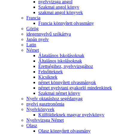
nyelvvizsga angol
Szakmai angol könyv
szakmai angol könyvek
Francia
Francia könnyített olvasmány
Görög
idegennyelvű szókártya
Japán nyelv
Latin
Német
Álatalános Iskolásoknak
Általános iskolásoknak
Érettségihez, nyelvvizsgához
Felnőtteknek
Kicsiknek
német könnyített olvasmányok
német nyelvtani gyakorló mindenkinek
Szakmai német könyv
Nyelv oktatáshoz segédanyag
nyelvi gasztronómia
Nyelvkönyvek
Külföldieknek magyar nyelvkönyv
Nyelvvizsga Német
Olasz
Olasz könnyített olvasmány