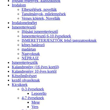
Ifjúsági regények -klasszikusok
Irodalom
Elbeszélések, novellák
Tanulmányok, műelemzések
Verses kötetek, Novellák
Irodalomelmélet
Ismeretterjesztő
Ifjúsági ismeretterjesztő
Ismeretterjesztó 6-10 éveseknek
ISMERETTERJESZTŐK felső tagozatosoknak
képes határozó
madártan
Nagyoknak
NÉPRAJZ
Ismeretterjesztők
Kalandregény (16 éves kortól)
Kalandregény 10 éves kortól
Képzőművészet
kezdő olvasóknak
Kicsiknek
0-3 éveseknek
Leporello
4-7 éveseknek
Mese
Vers