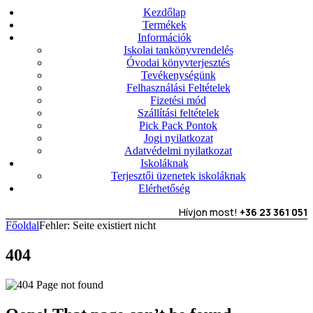
Kezdőlap
Termékek
Információk
Iskolai tankönyvrendelés
Óvodai könyvterjesztés
Tevékenységünk
Felhasználási Feltételek
Fizetési mód
Szállítási feltételek
Pick Pack Pontok
Jogi nyilatkozat
Adatvédelmi nyilatkozat
Iskoláknak
Terjesztői üzenetek iskoláknak
Elérhetőség
Hívjon most!
+36 23 361 051
Főoldal
Fehler: Seite existiert nicht
404