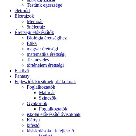
Testünk egészsége
életmód
Életrajzok
Memoár
önéletrajz
Érettségi előkészítők
Biológia érettségihez
Etika
magyar érettségi
matematika érettségi
Testnevelés
történelem érettségi
Esküvő
Fantasy
Fejlesztők kicsiknek, diákoknak
Foglalkoztatók
Matricás
Színezők
Gyakorlók
Foglalkoztatók
iskolai előkészítő óvisoknak
Kártya
kifestő
kisiskolásoknak fejlesztő