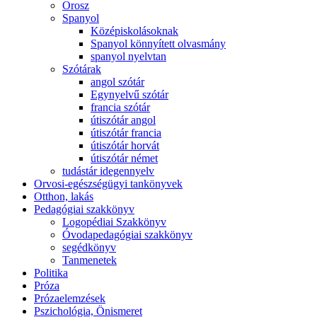
Orosz
Spanyol
Középiskolásoknak
Spanyol könnyített olvasmány
spanyol nyelvtan
Szótárak
angol szótár
Egynyelvű szótár
francia szótár
útiszótár angol
útiszótár francia
útiszótár horvát
útiszótár német
tudástár idegennyelv
Orvosi-egészségügyi tankönyvek
Otthon, lakás
Pedagógiai szakkönyv
Logopédiai Szakkönyv
Óvodapedagógiai szakkönyv
segédkönyv
Tanmenetek
Politika
Próza
Prózaelemzések
Pszichológia, Önismeret