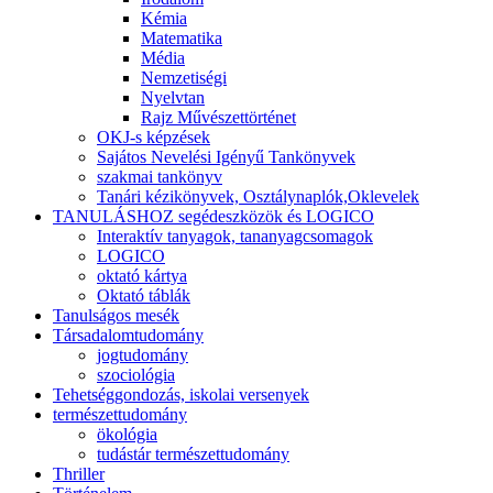
Kémia
Matematika
Média
Nemzetiségi
Nyelvtan
Rajz Művészettörténet
OKJ-s képzések
Sajátos Nevelési Igényű Tankönyvek
szakmai tankönyv
Tanári kézikönyvek, Osztálynaplók,Oklevelek
TANULÁSHOZ segédeszközök és LOGICO
Interaktív tanyagok, tananyagcsomagok
LOGICO
oktató kártya
Oktató táblák
Tanulságos mesék
Társadalomtudomány
jogtudomány
szociológia
Tehetséggondozás, iskolai versenyek
természettudomány
ökológia
tudástár természettudomány
Thriller