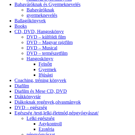
Babaváróknak és Gyermeknevelés
Babaváróknak
gyermeknevelés
Ballagókönyvek
Books
CD, DVD, Hangoskönyv
DVD – külföldi film
DVD – Magyar rajzfilm
DVD – Musical
DVD – természetfilm
Hangoskönyv
Felnőtt
Gyermek
Ifjúsági
Coaching, tréning könyvek
Diafilm
Diafilm és Mese CD, DVD
Diákkönyvtár
Diákoknak regények,olvasmányok
DVD – egészség
Egészség /testi,lelki,életmód,népgyógyászat/
Lelki egészség
Agykontroll
Ezotéria
népgyógyászat