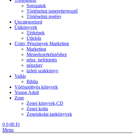
Történelem
Sorozatok
Történelmi ismeretterjesztő
Történelmi regény
Uncategorized
Útikönyvek
Térképek
Útleírás
Üzlet, Pénzügyek,Marketing
Marketing
Menedzserképzéshez
pénz, befektetés
pénzügy
üzleti szakkönyv
Vallás
Biblia
Vöröspöttyös könyvek
Young Adult
Zene
Zenei könyvek,CD
Zenei kotta
Zeneiskolai tankönyvek
0
0,00
Ft
Menu