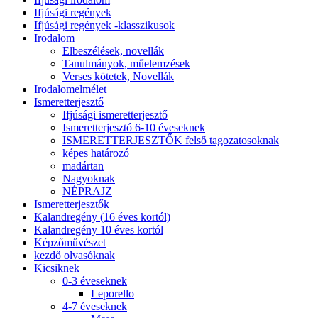
Ifjúsági regények
Ifjúsági regények -klasszikusok
Irodalom
Elbeszélések, novellák
Tanulmányok, műelemzések
Verses kötetek, Novellák
Irodalomelmélet
Ismeretterjesztő
Ifjúsági ismeretterjesztő
Ismeretterjesztó 6-10 éveseknek
ISMERETTERJESZTŐK felső tagozatosoknak
képes határozó
madártan
Nagyoknak
NÉPRAJZ
Ismeretterjesztők
Kalandregény (16 éves kortól)
Kalandregény 10 éves kortól
Képzőművészet
kezdő olvasóknak
Kicsiknek
0-3 éveseknek
Leporello
4-7 éveseknek