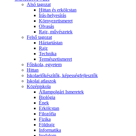
Alsó tagozat
Hittan és erkölcstan
Írás-helyesírás
Környezetismeret
Olvasás
Rajz, művészetek
Felső tagozat
Háztartástan
Rajz
Technika
Természetismeret
Főiskola, egyetem
Hittan
Iskolaelőkészítők, képességfejlesztők
Iskolai atlaszok
Középiskola
Állampolgári Ismeretek
Biológia
Ének
Erkölcstan
Filozófia
Fizika
Földrajz
Informatika
Irodalom