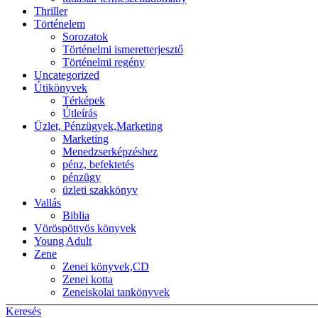
Thriller
Történelem
Sorozatok
Történelmi ismeretterjesztő
Történelmi regény
Uncategorized
Útikönyvek
Térképek
Útleírás
Üzlet, Pénzügyek,Marketing
Marketing
Menedzserképzéshez
pénz, befektetés
pénzügy
üzleti szakkönyv
Vallás
Biblia
Vöröspöttyös könyvek
Young Adult
Zene
Zenei könyvek,CD
Zenei kotta
Zeneiskolai tankönyvek
Keresés
Back to top