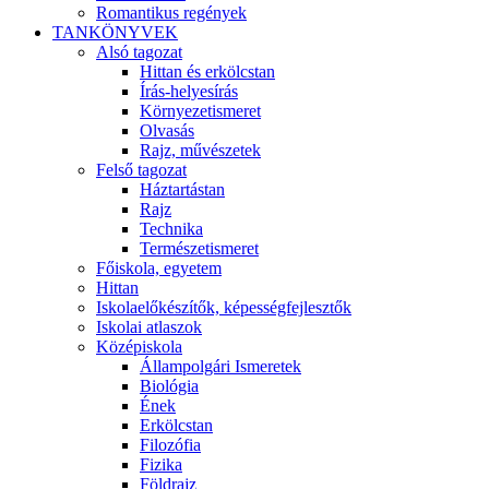
Romantikus regények
TANKÖNYVEK
Alsó tagozat
Hittan és erkölcstan
Írás-helyesírás
Környezetismeret
Olvasás
Rajz, művészetek
Felső tagozat
Háztartástan
Rajz
Technika
Természetismeret
Főiskola, egyetem
Hittan
Iskolaelőkészítők, képességfejlesztők
Iskolai atlaszok
Középiskola
Állampolgári Ismeretek
Biológia
Ének
Erkölcstan
Filozófia
Fizika
Földrajz