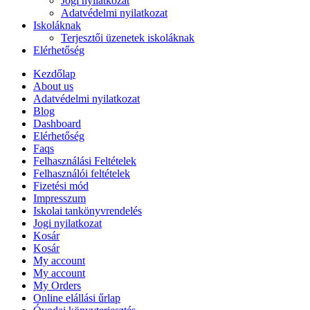
Jogi nyilatkozat
Adatvédelmi nyilatkozat
Iskoláknak
Terjesztői üzenetek iskoláknak
Elérhetőség
Kezdőlap
About us
Adatvédelmi nyilatkozat
Blog
Dashboard
Elérhetőség
Faqs
Felhasználási Feltételek
Felhasználói feltételek
Fizetési mód
Impresszum
Iskolai tankönyvrendelés
Jogi nyilatkozat
Kosár
Kosár
My account
My account
My Orders
Online elállási űrlap