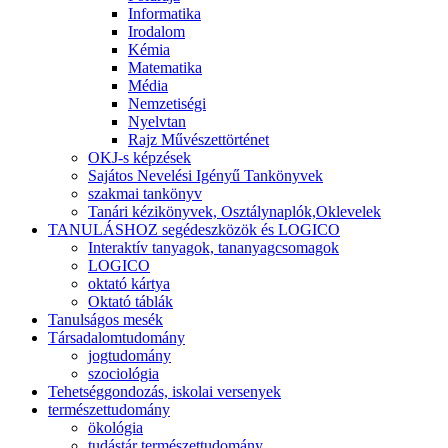
Informatika
Irodalom
Kémia
Matematika
Média
Nemzetiségi
Nyelvtan
Rajz Művészettörténet
OKJ-s képzések
Sajátos Nevelési Igényű Tankönyvek
szakmai tankönyv
Tanári kézikönyvek, Osztálynaplók,Oklevelek
TANULÁSHOZ segédeszközök és LOGICO
Interaktív tanyagok, tananyagcsomagok
LOGICO
oktató kártya
Oktató táblák
Tanulságos mesék
Társadalomtudomány
jogtudomány
szociológia
Tehetséggondozás, iskolai versenyek
természettudomány
ökológia
tudástár természettudomány