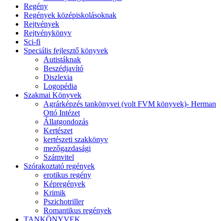
Regény
Regények középiskolásoknak
Rejtvények
Rejtvénykönyv
Sci-fi
Speciális fejlesztő könyvek
Autistáknak
Beszédjavító
Diszlexia
Logopédia
Szakmai Könyvek
Agrárképzés tankönyvei (volt FVM könyvek)- Herman
Ottó Intézet
Állatgondozás
Kertészet
kertészeti szakkönyv
mezőgazdasági
Számvitel
Szórakoztató regények
erotikus regény
Képregények
Krimik
Pszichotriller
Romantikus regények
TANKÖNYVEK