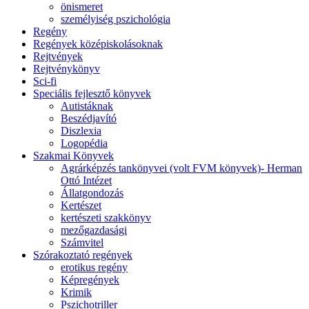
önismeret
személyiség pszichológia
Regény
Regények középiskolásoknak
Rejtvények
Rejtvénykönyv
Sci-fi
Speciális fejlesztő könyvek
Autistáknak
Beszédjavító
Diszlexia
Logopédia
Szakmai Könyvek
Agrárképzés tankönyvei (volt FVM könyvek)- Herman
Ottó Intézet
Állatgondozás
Kertészet
kertészeti szakkönyv
mezőgazdasági
Számvitel
Szórakoztató regények
erotikus regény
Képregények
Krimik
Pszichotriller