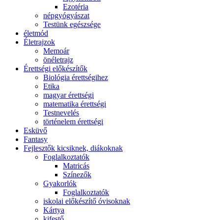
Ezotéria
népgyógyászat
Testünk egészsége
életmód
Életrajzok
Memoár
önéletrajz
Érettségi előkészítők
Biológia érettségihez
Etika
magyar érettségi
matematika érettségi
Testnevelés
történelem érettségi
Esküvő
Fantasy
Fejlesztők kicsiknek, diákoknak
Foglalkoztatók
Matricás
Színezők
Gyakorlók
Foglalkoztatók
iskolai előkészítő óvisoknak
Kártya
kifestő