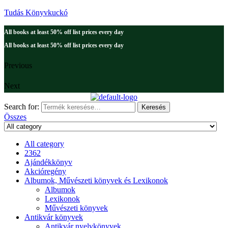
Tudás Könyvkuckó
All books at least 50% off list prices every day
All books at least 50% off list prices every day
Previous
Next
Search for:
Keresés
Összes
All category
2362
Ajándékkönyv
Akcióregény
Albumok, Művészeti könyvek és Lexikonok
Albumok
Lexikonok
Művészeti könyvek
Antikvár könyvek
Antikvár nyelvkönyvek