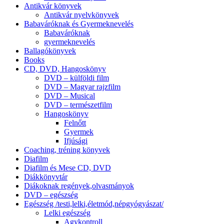
Antikvár könyvek
Antikvár nyelvkönyvek
Babaváróknak és Gyermeknevelés
Babaváróknak
gyermeknevelés
Ballagókönyvek
Books
CD, DVD, Hangoskönyv
DVD – külföldi film
DVD – Magyar rajzfilm
DVD – Musical
DVD – természetfilm
Hangoskönyv
Felnőtt
Gyermek
Ifjúsági
Coaching, tréning könyvek
Diafilm
Diafilm és Mese CD, DVD
Diákkönyvtár
Diákoknak regények,olvasmányok
DVD – egészség
Egészség /testi,lelki,életmód,népgyógyászat/
Lelki egészség
Agykontroll