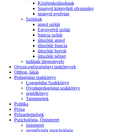
Középiskolásoknak
Spanyol könnyített olvasmány
spanyol nyelvtan
Szótárak
angol szótár
Egynyelvű szótár
francia szótár
útiszótár angol
útiszótár francia
útiszótár horvát
útiszótár német
tudástár idegennyelv
Orvosi-egészségügyi tankönyvek
Otthon, lakás
Pedagógiai szakkönyv
Logopédiai Szakkönyv
Óvodapedagógiai szakkönyv
segédkönyv
Tanmenetek
Politika
Próza
Prózaelemzések
Pszichológia, Önismeret
önismeret
személyiség pszichológia