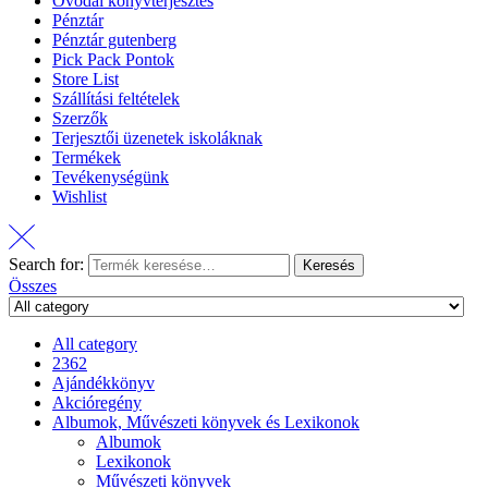
Óvodai könyvterjesztés
Pénztár
Pénztár gutenberg
Pick Pack Pontok
Store List
Szállítási feltételek
Szerzők
Terjesztői üzenetek iskoláknak
Termékek
Tevékenységünk
Wishlist
Search for:
Keresés
Összes
All category
2362
Ajándékkönyv
Akcióregény
Albumok, Művészeti könyvek és Lexikonok
Albumok
Lexikonok
Művészeti könyvek