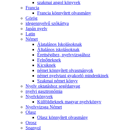
szakmai angol könyvek
Francia
Francia könnyített olvasmány
Görög
idegennyelvű szókártya
Japán nyelv
Latin
Német
Álatalános Iskolásoknak
Általános iskolásoknak
Érettségihez, nyelvvizsgához
Felnőtteknek
Kicsiknek
német könnyített olvasmányok
német nyelvtani gyakorló mindenkinek
Szakmai német könyv
Nyelv oktatáshoz segédanyag
nyelvi gasztronómia
Nyelvkönyvek
Külföldieknek magyar nyelvkönyv
Nyelvvizsga Német
Olasz
Olasz könnyített olvasmány
Orosz
Spanyol