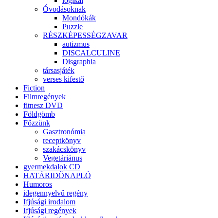
logikai
Óvodásoknak
Mondókák
Puzzle
RÉSZKÉPESSÉGZAVAR
autizmus
DISCALCULINE
Disgraphia
társasjáték
verses kifestő
Fiction
Filmregények
fitnesz DVD
Földgömb
Főzzünk
Gasztronómia
receptkönyv
szakácskönyv
Vegetáriánus
gyermekdalok CD
HATÁRIDŐNAPLÓ
Humoros
idegennyelvű regény
Ifjúsági irodalom
Ifjúsági regények