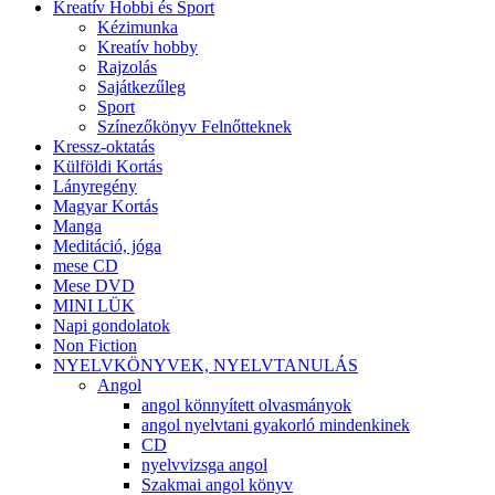
Kreatív Hobbi és Sport
Kézimunka
Kreatív hobby
Rajzolás
Sajátkezűleg
Sport
Színezőkönyv Felnőtteknek
Kressz-oktatás
Külföldi Kortás
Lányregény
Magyar Kortás
Manga
Meditáció, jóga
mese CD
Mese DVD
MINI LÜK
Napi gondolatok
Non Fiction
NYELVKÖNYVEK, NYELVTANULÁS
Angol
angol könnyített olvasmányok
angol nyelvtani gyakorló mindenkinek
CD
nyelvvizsga angol
Szakmai angol könyv