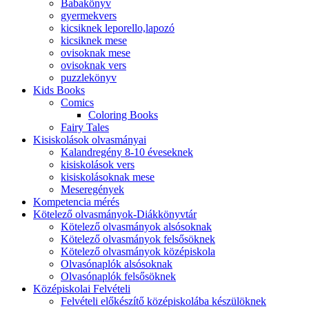
Babakönyv
gyermekvers
kicsiknek leporello,lapozó
kicsiknek mese
ovisoknak mese
ovisoknak vers
puzzlekönyv
Kids Books
Comics
Coloring Books
Fairy Tales
Kisiskolások olvasmányai
Kalandregény 8-10 éveseknek
kisiskolások vers
kisiskolásoknak mese
Meseregények
Kompetencia mérés
Kötelező olvasmányok-Diákkönyvtár
Kötelező olvasmányok alsósoknak
Kötelező olvasmányok felsősöknek
Kötelező olvasmányok középiskola
Olvasónaplók alsósoknak
Olvasónaplók felsősöknek
Középiskolai Felvételi
Felvételi előkészítő középiskolába készülöknek