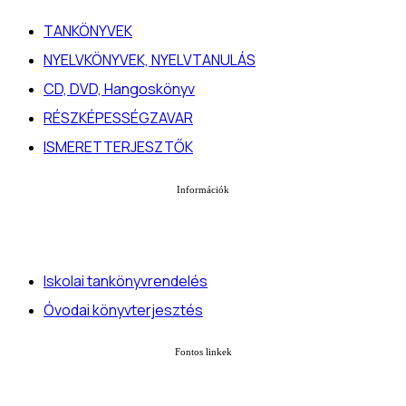
TANKÖNYVEK
NYELVKÖNYVEK, NYELVTANULÁS
CD, DVD, Hangoskönyv
RÉSZKÉPESSÉGZAVAR
ISMERETTERJESZTŐK
Információk
Iskolai tankönyvrendelés
Óvodai könyvterjesztés
Fontos linkek