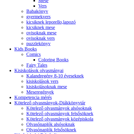
Mese
Vers
Babakönyv
gyermekvers
kicsiknek leporello,lapozó
kicsiknek mese
ovisoknak mese
ovisoknak vers
puzzlekönyv
Kids Books
Comics
Coloring Books
Fairy Tales
Kisiskolások olvasmányai
Kalandregény 8-10 éveseknek
kisiskolások vers
kisiskolásoknak mese
Meseregények
Kompetencia mérés
Kötelező olvasmányok-Diákkönyvtár
Kötelező olvasmányok alsósoknak
Kötelező olvasmányok felsősöknek
Kötelező olvasmányok középiskola
Olvasónaplók alsósoknak
Olvasónaplók felsősöknek