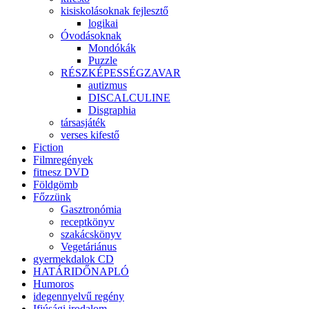
kisiskolásoknak fejlesztő
logikai
Óvodásoknak
Mondókák
Puzzle
RÉSZKÉPESSÉGZAVAR
autizmus
DISCALCULINE
Disgraphia
társasjáték
verses kifestő
Fiction
Filmregények
fitnesz DVD
Földgömb
Főzzünk
Gasztronómia
receptkönyv
szakácskönyv
Vegetáriánus
gyermekdalok CD
HATÁRIDŐNAPLÓ
Humoros
idegennyelvű regény
Ifjúsági irodalom