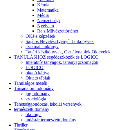
Kémia
Matematika
Média
Nemzetiségi
Nyelvtan
Rajz Művészettörténet
OKJ-s képzések
Sajátos Nevelési Igényű Tankönyvek
szakmai tankönyv
Tanári kézikönyvek, Osztálynaplók,Oklevelek
TANULÁSHOZ segédeszközök és LOGICO
Interaktív tanyagok, tananyagcsomagok
LOGICO
oktató kártya
Oktató táblák
Tanulságos mesék
Társadalomtudomány
jogtudomány
szociológia
Tehetséggondozás, iskolai versenyek
természettudomány
ökológia
tudástár természettudomány
Thriller