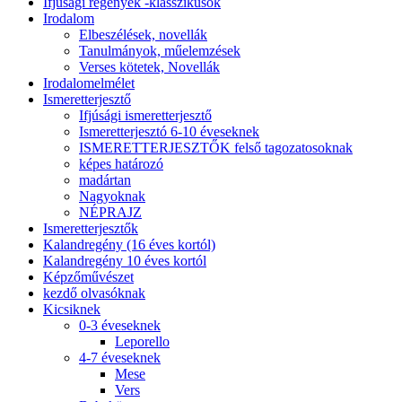
Ifjúsági regények -klasszikusok
Irodalom
Elbeszélések, novellák
Tanulmányok, műelemzések
Verses kötetek, Novellák
Irodalomelmélet
Ismeretterjesztő
Ifjúsági ismeretterjesztő
Ismeretterjesztó 6-10 éveseknek
ISMERETTERJESZTŐK felső tagozatosoknak
képes határozó
madártan
Nagyoknak
NÉPRAJZ
Ismeretterjesztők
Kalandregény (16 éves kortól)
Kalandregény 10 éves kortól
Képzőművészet
kezdő olvasóknak
Kicsiknek
0-3 éveseknek
Leporello
4-7 éveseknek
Mese
Vers