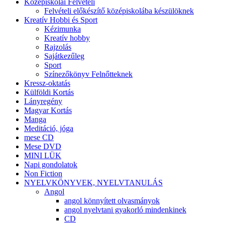
Középiskolai Felvételi
Felvételi előkészítő középiskolába készülöknek
Kreatív Hobbi és Sport
Kézimunka
Kreatív hobby
Rajzolás
Sajátkezűleg
Sport
Színezőkönyv Felnőtteknek
Kressz-oktatás
Külföldi Kortás
Lányregény
Magyar Kortás
Manga
Meditáció, jóga
mese CD
Mese DVD
MINI LÜK
Napi gondolatok
Non Fiction
NYELVKÖNYVEK, NYELVTANULÁS
Angol
angol könnyített olvasmányok
angol nyelvtani gyakorló mindenkinek
CD