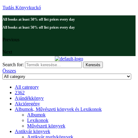
Tudás Könyvkuckó
All books at least 50% off list prices every day
All books at least 50% off list prices every day
Previous
Next
Search for:
Keresés
Összes
All category
2362
Ajándékkönyv
Akcióregény
Albumok, Művészeti könyvek és Lexikonok
Albumok
Lexikonok
Művészeti könyvek
Antikvár könyvek
Antikvár nyelvkönyvek