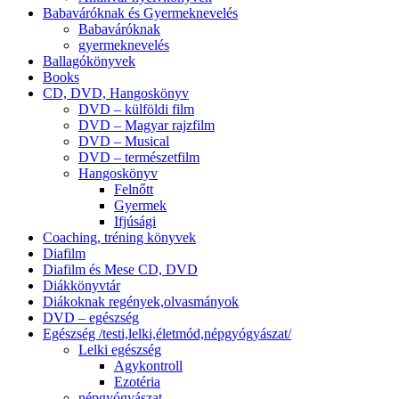
Babaváróknak és Gyermeknevelés
Babaváróknak
gyermeknevelés
Ballagókönyvek
Books
CD, DVD, Hangoskönyv
DVD – külföldi film
DVD – Magyar rajzfilm
DVD – Musical
DVD – természetfilm
Hangoskönyv
Felnőtt
Gyermek
Ifjúsági
Coaching, tréning könyvek
Diafilm
Diafilm és Mese CD, DVD
Diákkönyvtár
Diákoknak regények,olvasmányok
DVD – egészség
Egészség /testi,lelki,életmód,népgyógyászat/
Lelki egészség
Agykontroll
Ezotéria
népgyógyászat