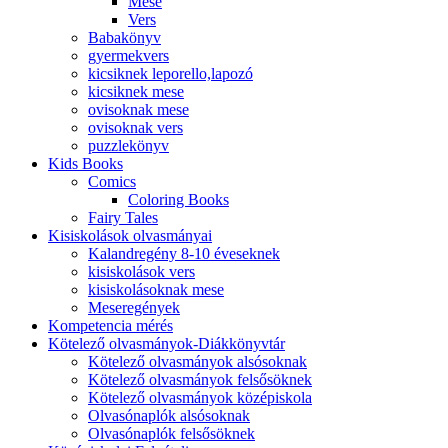
Mese
Vers
Babakönyv
gyermekvers
kicsiknek leporello,lapozó
kicsiknek mese
ovisoknak mese
ovisoknak vers
puzzlekönyv
Kids Books
Comics
Coloring Books
Fairy Tales
Kisiskolások olvasmányai
Kalandregény 8-10 éveseknek
kisiskolások vers
kisiskolásoknak mese
Meseregények
Kompetencia mérés
Kötelező olvasmányok-Diákkönyvtár
Kötelező olvasmányok alsósoknak
Kötelező olvasmányok felsősöknek
Kötelező olvasmányok középiskola
Olvasónaplók alsósoknak
Olvasónaplók felsősöknek