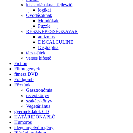
kisiskolásoknak fejlesztő
logikai
Óvodásoknak
Mondókák
Puzzle
RÉSZKÉPESSÉGZAVAR
autizmus
DISCALCULINE
Disgraphia
társasjáték
verses kifestő
Fiction
Filmregények
fitnesz DVD
Földgömb
Főzzünk
Gasztronómia
receptkönyv
szakácskönyv
Vegetáriánus
gyermekdalok CD
HATÁRIDŐNAPLÓ
Humoros
idegennyelvű regény
Ifjúsági irodalom