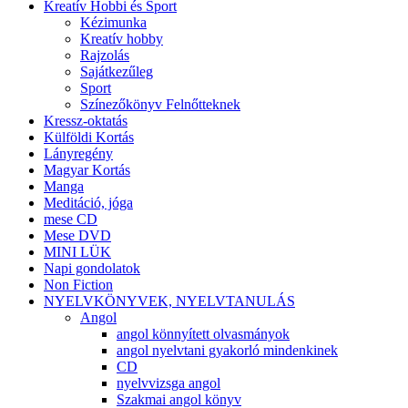
Kreatív Hobbi és Sport
Kézimunka
Kreatív hobby
Rajzolás
Sajátkezűleg
Sport
Színezőkönyv Felnőtteknek
Kressz-oktatás
Külföldi Kortás
Lányregény
Magyar Kortás
Manga
Meditáció, jóga
mese CD
Mese DVD
MINI LÜK
Napi gondolatok
Non Fiction
NYELVKÖNYVEK, NYELVTANULÁS
Angol
angol könnyített olvasmányok
angol nyelvtani gyakorló mindenkinek
CD
nyelvvizsga angol
Szakmai angol könyv