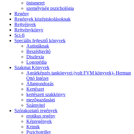
önismeret
személyiség pszichológia
Regény
Regények középiskolásoknak
Rejtvények
Rejtvénykönyv
Sci-fi
Speciális fejlesztő könyvek
Autistáknak
Beszédjavító
Diszlexia
Logopédia
Szakmai Könyvek
Agrárképzés tankönyvei (volt FVM könyvek)- Herman
Ottó Intézet
Állatgondozás
Kertészet
kertészeti szakkönyv
mezőgazdasági
Számvitel
Szórakoztató regények
erotikus regény
Képregények
Krimik
Pszichotriller