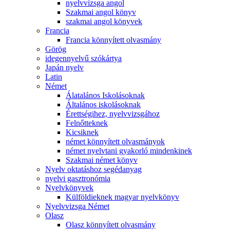
nyelvvizsga angol
Szakmai angol könyv
szakmai angol könyvek
Francia
Francia könnyített olvasmány
Görög
idegennyelvű szókártya
Japán nyelv
Latin
Német
Álatalános Iskolásoknak
Általános iskolásoknak
Érettségihez, nyelvvizsgához
Felnőtteknek
Kicsiknek
német könnyített olvasmányok
német nyelvtani gyakorló mindenkinek
Szakmai német könyv
Nyelv oktatáshoz segédanyag
nyelvi gasztronómia
Nyelvkönyvek
Külföldieknek magyar nyelvkönyv
Nyelvvizsga Német
Olasz
Olasz könnyített olvasmány