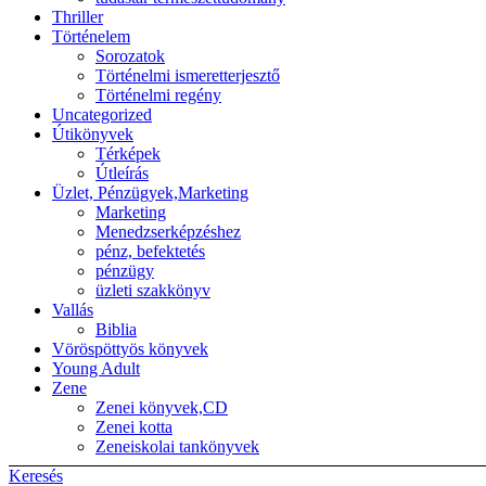
Thriller
Történelem
Sorozatok
Történelmi ismeretterjesztő
Történelmi regény
Uncategorized
Útikönyvek
Térképek
Útleírás
Üzlet, Pénzügyek,Marketing
Marketing
Menedzserképzéshez
pénz, befektetés
pénzügy
üzleti szakkönyv
Vallás
Biblia
Vöröspöttyös könyvek
Young Adult
Zene
Zenei könyvek,CD
Zenei kotta
Zeneiskolai tankönyvek
Keresés
Back to top