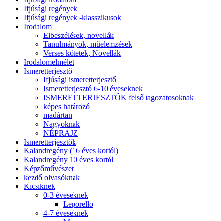
Ifjúsági regények
Ifjúsági regények -klasszikusok
Irodalom
Elbeszélések, novellák
Tanulmányok, műelemzések
Verses kötetek, Novellák
Irodalomelmélet
Ismeretterjesztő
Ifjúsági ismeretterjesztő
Ismeretterjesztó 6-10 éveseknek
ISMERETTERJESZTŐK felső tagozatosoknak
képes határozó
madártan
Nagyoknak
NÉPRAJZ
Ismeretterjesztők
Kalandregény (16 éves kortól)
Kalandregény 10 éves kortól
Képzőművészet
kezdő olvasóknak
Kicsiknek
0-3 éveseknek
Leporello
4-7 éveseknek