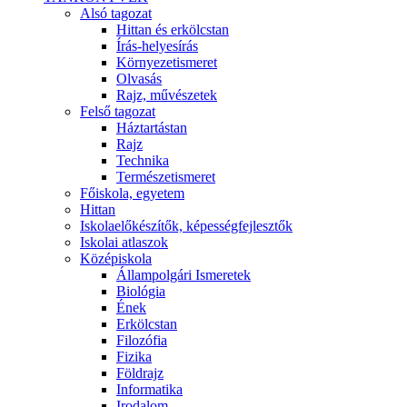
Alsó tagozat
Hittan és erkölcstan
Írás-helyesírás
Környezetismeret
Olvasás
Rajz, művészetek
Felső tagozat
Háztartástan
Rajz
Technika
Természetismeret
Főiskola, egyetem
Hittan
Iskolaelőkészítők, képességfejlesztők
Iskolai atlaszok
Középiskola
Állampolgári Ismeretek
Biológia
Ének
Erkölcstan
Filozófia
Fizika
Földrajz
Informatika
Irodalom