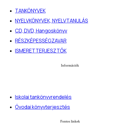
TANKÖNYVEK
NYELVKÖNYVEK, NYELVTANULÁS
CD, DVD, Hangoskönyv
RÉSZKÉPESSÉGZAVAR
ISMERETTERJESZTŐK
Információk
Iskolai tankönyvrendelés
Óvodai könyvterjesztés
Fontos linkek