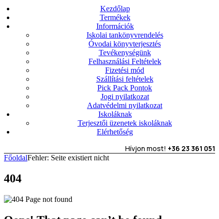
Kezdőlap
Termékek
Információk
Iskolai tankönyvrendelés
Óvodai könyvterjesztés
Tevékenységünk
Felhasználási Feltételek
Fizetési mód
Szállítási feltételek
Pick Pack Pontok
Jogi nyilatkozat
Adatvédelmi nyilatkozat
Iskoláknak
Terjesztői üzenetek iskoláknak
Elérhetőség
Hívjon most!
+36 23 361 051
Főoldal
Fehler: Seite existiert nicht
404