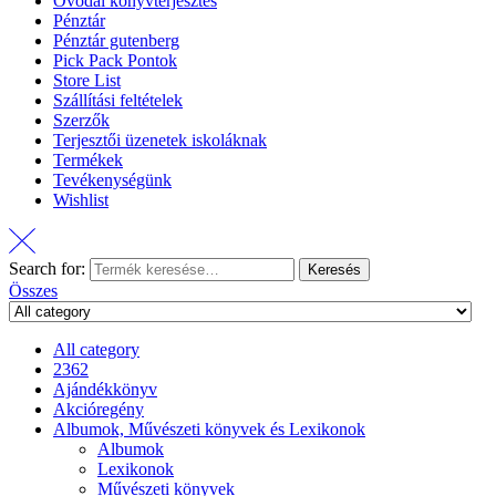
Óvodai könyvterjesztés
Pénztár
Pénztár gutenberg
Pick Pack Pontok
Store List
Szállítási feltételek
Szerzők
Terjesztői üzenetek iskoláknak
Termékek
Tevékenységünk
Wishlist
Search for:
Keresés
Összes
All category
2362
Ajándékkönyv
Akcióregény
Albumok, Művészeti könyvek és Lexikonok
Albumok
Lexikonok
Művészeti könyvek