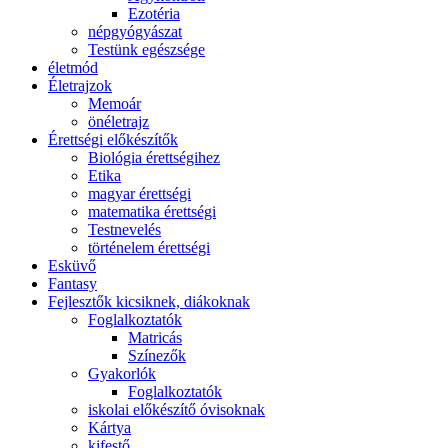
Ezotéria
népgyógyászat
Testünk egészsége
életmód
Életrajzok
Memoár
önéletrajz
Érettségi előkészítők
Biológia érettségihez
Etika
magyar érettségi
matematika érettségi
Testnevelés
történelem érettségi
Esküvő
Fantasy
Fejlesztők kicsiknek, diákoknak
Foglalkoztatók
Matricás
Színezők
Gyakorlók
Foglalkoztatók
iskolai előkészítő óvisoknak
Kártya
kifestő