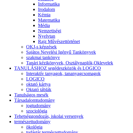
Informatika
Irodalom
Kémia
Matematika
Média
Nemzetiségi
Nyelvtan
Rajz Művészettörténet
OKJ-s képzések
Sajátos Nevelési Igényű Tankönyvek
szakmai tankönyv
Tanári kézikönyvek, Osztálynaplók,Oklevelek
TANULÁSHOZ segédeszközök és LOGICO
Interaktív tanyagok, tananyagcsomagok
LOGICO
oktató kártya
Oktató táblák
Tanulságos mesék
Társadalomtudomány
jogtudomány
szociológia
Tehetséggondozás, iskolai versenyek
természettudomány
ökológia
tudástár természettudomány