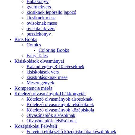
Babakönyv
gyermekvers
kicsiknek leporello,lapozó
kicsiknek mese
ovisoknak mese
ovisoknak vers
puzzlekönyv
Kids Books
Comics
Coloring Books
Fairy Tales
Kisiskolások olvasmányai
Kalandregény 8-10 éveseknek
kisiskolások vers
kisiskolásoknak mese
Meseregények
Kompetencia mérés
Kötelező olvasmányok-Diákkönyvtár
Kötelező olvasmányok alsósoknak
Kötelező olvasmányok felsősöknek
Kötelező olvasmányok középiskola
Olvasónaplók alsósoknak
Olvasónaplók felsősöknek
Középiskolai Felvételi
Felvételi előkészítő középiskolába készülöknek