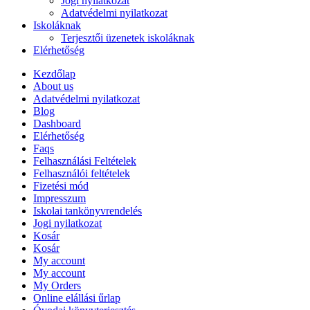
Jogi nyilatkozat
Adatvédelmi nyilatkozat
Iskoláknak
Terjesztői üzenetek iskoláknak
Elérhetőség
Kezdőlap
About us
Adatvédelmi nyilatkozat
Blog
Dashboard
Elérhetőség
Faqs
Felhasználási Feltételek
Felhasználói feltételek
Fizetési mód
Impresszum
Iskolai tankönyvrendelés
Jogi nyilatkozat
Kosár
Kosár
My account
My account
My Orders
Online elállási űrlap