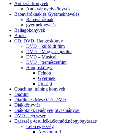
Antikvár könyvek
Antikvár nyelvkönyvek
Babaváróknak és Gyermeknevelés
Babaváróknak
gyermeknevelés
Ballagókönyvek
Books
CD, DVD, Hangoskönyv
DVD – külföldi film
DVD – Magyar rajzfilm
DVD – Musical
DVD – természetfilm
Hangoskönyv
Felnőtt
Gyermek
Ifjúsági
Coaching, tréning könyvek
Diafilm
Diafilm és Mese CD, DVD
Diákkönyvtár
Diákoknak regények,olvasmányok
DVD – egészség
Egészség /testi,lelki,életmód,népgyógyászat/
Lelki egészség
Agykontroll