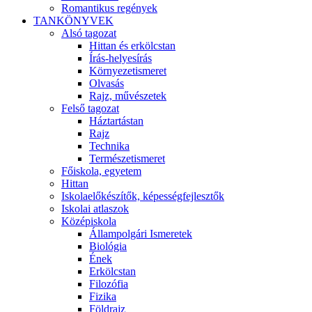
Romantikus regények
TANKÖNYVEK
Alsó tagozat
Hittan és erkölcstan
Írás-helyesírás
Környezetismeret
Olvasás
Rajz, művészetek
Felső tagozat
Háztartástan
Rajz
Technika
Természetismeret
Főiskola, egyetem
Hittan
Iskolaelőkészítők, képességfejlesztők
Iskolai atlaszok
Középiskola
Állampolgári Ismeretek
Biológia
Ének
Erkölcstan
Filozófia
Fizika
Földrajz