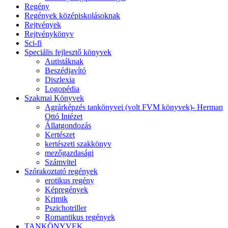
Regény
Regények középiskolásoknak
Rejtvények
Rejtvénykönyv
Sci-fi
Speciális fejlesztő könyvek
Autistáknak
Beszédjavító
Diszlexia
Logopédia
Szakmai Könyvek
Agrárképzés tankönyvei (volt FVM könyvek)- Herman
Ottó Intézet
Állatgondozás
Kertészet
kertészeti szakkönyv
mezőgazdasági
Számvitel
Szórakoztató regények
erotikus regény
Képregények
Krimik
Pszichotriller
Romantikus regények
TANKÖNYVEK