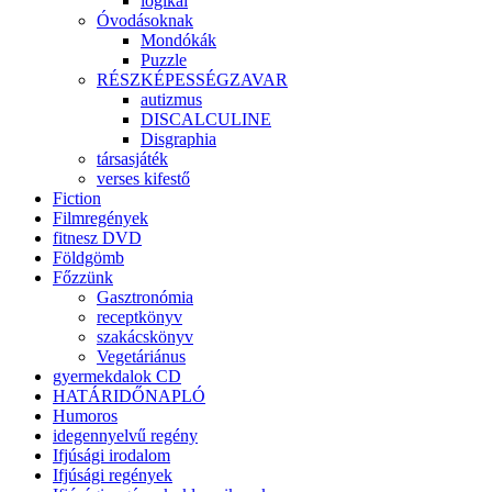
logikai
Óvodásoknak
Mondókák
Puzzle
RÉSZKÉPESSÉGZAVAR
autizmus
DISCALCULINE
Disgraphia
társasjáték
verses kifestő
Fiction
Filmregények
fitnesz DVD
Földgömb
Főzzünk
Gasztronómia
receptkönyv
szakácskönyv
Vegetáriánus
gyermekdalok CD
HATÁRIDŐNAPLÓ
Humoros
idegennyelvű regény
Ifjúsági irodalom
Ifjúsági regények