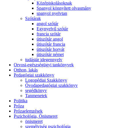
Középiskolásoknak
Spanyol könnyített olvasmány
spanyol nyelvtan
Szótárak
angol szótár
Egynyelvű szótár
francia szótár
útiszótár angol
útiszótár francia
útiszótár horvát
útiszótár német
tudástár idegennyelv
Orvosi-egészségügyi tankönyvek
Otthon, lakás
Pedagógiai szakkönyv
Logopédiai Szakkönyv
Óvodapedagógiai szakkönyv
segédkönyv
Tanmenetek
Politika
Próza
Prózaelemzések
Pszichológia, Önismeret
önismeret
személyiség pszichológia