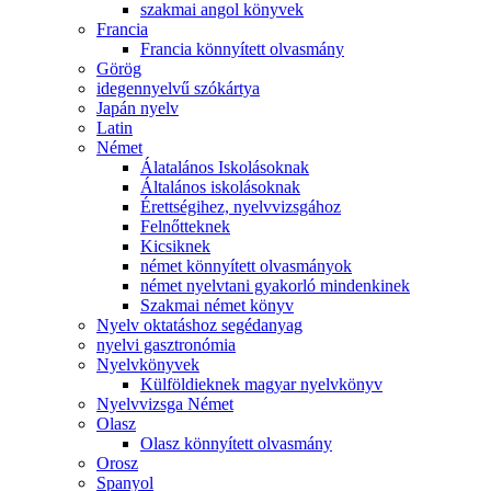
szakmai angol könyvek
Francia
Francia könnyített olvasmány
Görög
idegennyelvű szókártya
Japán nyelv
Latin
Német
Álatalános Iskolásoknak
Általános iskolásoknak
Érettségihez, nyelvvizsgához
Felnőtteknek
Kicsiknek
német könnyített olvasmányok
német nyelvtani gyakorló mindenkinek
Szakmai német könyv
Nyelv oktatáshoz segédanyag
nyelvi gasztronómia
Nyelvkönyvek
Külföldieknek magyar nyelvkönyv
Nyelvvizsga Német
Olasz
Olasz könnyített olvasmány
Orosz
Spanyol