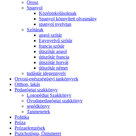
Orosz
Spanyol
Középiskolásoknak
Spanyol könnyített olvasmány
spanyol nyelvtan
Szótárak
angol szótár
Egynyelvű szótár
francia szótár
útiszótár angol
útiszótár francia
útiszótár horvát
útiszótár német
tudástár idegennyelv
Orvosi-egészségügyi tankönyvek
Otthon, lakás
Pedagógiai szakkönyv
Logopédiai Szakkönyv
Óvodapedagógiai szakkönyv
segédkönyv
Tanmenetek
Politika
Próza
Prózaelemzések
Pszichológia, Önismeret