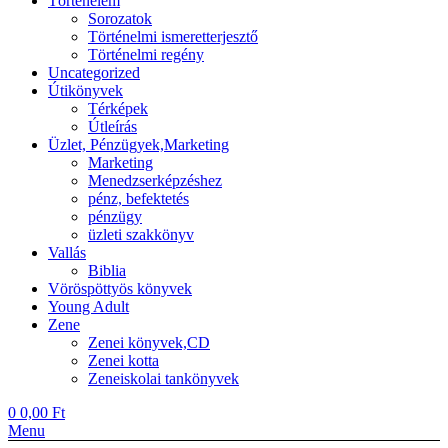
Történelem
Sorozatok
Történelmi ismeretterjesztő
Történelmi regény
Uncategorized
Útikönyvek
Térképek
Útleírás
Üzlet, Pénzügyek,Marketing
Marketing
Menedzserképzéshez
pénz, befektetés
pénzügy
üzleti szakkönyv
Vallás
Biblia
Vöröspöttyös könyvek
Young Adult
Zene
Zenei könyvek,CD
Zenei kotta
Zeneiskolai tankönyvek
0
0,00
Ft
Menu