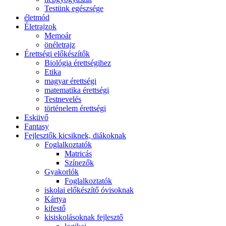
Testünk egészsége
életmód
Életrajzok
Memoár
önéletrajz
Érettségi előkészítők
Biológia érettségihez
Etika
magyar érettségi
matematika érettségi
Testnevelés
történelem érettségi
Esküvő
Fantasy
Fejlesztők kicsiknek, diákoknak
Foglalkoztatók
Matricás
Színezők
Gyakorlók
Foglalkoztatók
iskolai előkészítő óvisoknak
Kártya
kifestő
kisiskolásoknak fejlesztő