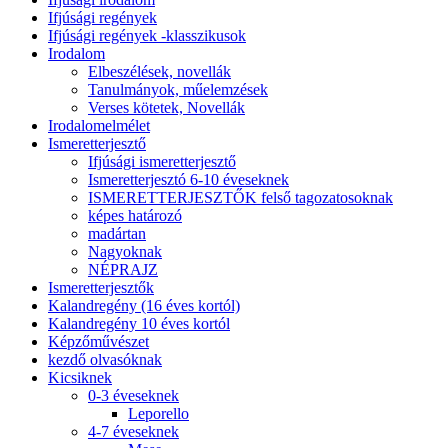
Ifjúsági regények
Ifjúsági regények -klasszikusok
Irodalom
Elbeszélések, novellák
Tanulmányok, műelemzések
Verses kötetek, Novellák
Irodalomelmélet
Ismeretterjesztő
Ifjúsági ismeretterjesztő
Ismeretterjesztó 6-10 éveseknek
ISMERETTERJESZTŐK felső tagozatosoknak
képes határozó
madártan
Nagyoknak
NÉPRAJZ
Ismeretterjesztők
Kalandregény (16 éves kortól)
Kalandregény 10 éves kortól
Képzőművészet
kezdő olvasóknak
Kicsiknek
0-3 éveseknek
Leporello
4-7 éveseknek