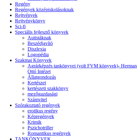
Regény
Regények középiskolásoknak
Rejtvények
Rejtvénykönyv
Sci-fi
Speciális fejlesztő könyvek
Autistáknak
Beszédjavító
Diszlexia
Logopédia
Szakmai Könyvek
Agrárképzés tankönyvei (volt FVM könyvek)- Herman
Ottó Intézet
Állatgondozás
Kertészet
kertészeti szakkönyv
mezőgazdasági
Számvitel
Szórakoztató regények
erotikus regény
Képregények
Krimik
Pszichotriller
Romantikus regények
TANKÖNYVEK