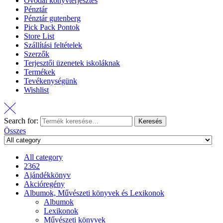
Óvodai könyvterjesztés
Pénztár
Pénztár gutenberg
Pick Pack Pontok
Store List
Szállítási feltételek
Szerzők
Terjesztői üzenetek iskoláknak
Termékek
Tevékenységünk
Wishlist
Search for:
Keresés
Összes
All category
2362
Ajándékkönyv
Akcióregény
Albumok, Művészeti könyvek és Lexikonok
Albumok
Lexikonok
Művészeti könyvek