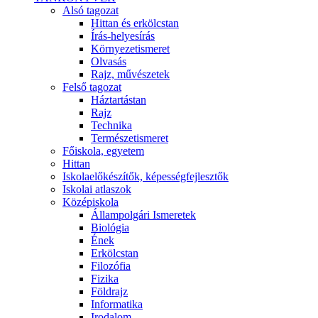
Alsó tagozat
Hittan és erkölcstan
Írás-helyesírás
Környezetismeret
Olvasás
Rajz, művészetek
Felső tagozat
Háztartástan
Rajz
Technika
Természetismeret
Főiskola, egyetem
Hittan
Iskolaelőkészítők, képességfejlesztők
Iskolai atlaszok
Középiskola
Állampolgári Ismeretek
Biológia
Ének
Erkölcstan
Filozófia
Fizika
Földrajz
Informatika
Irodalom