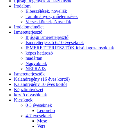
Ifjúsági regények -klasszikusok
Irodalom
Elbeszélések, novellák
Tanulmányok, műelemzések
Verses kötetek, Novellák
Irodalomelmélet
Ismeretterjesztő
Ifjúsági ismeretterjesztő
Ismeretterjesztó 6-10 éveseknek
ISMERETTERJESZTŐK felső tagozatosoknak
képes határozó
madártan
Nagyoknak
NÉPRAJZ
Ismeretterjesztők
Kalandregény (16 éves kortól)
Kalandregény 10 éves kortól
Képzőművészet
kezdő olvasóknak
Kicsiknek
0-3 éveseknek
Leporello
4-7 éveseknek
Mese
Vers