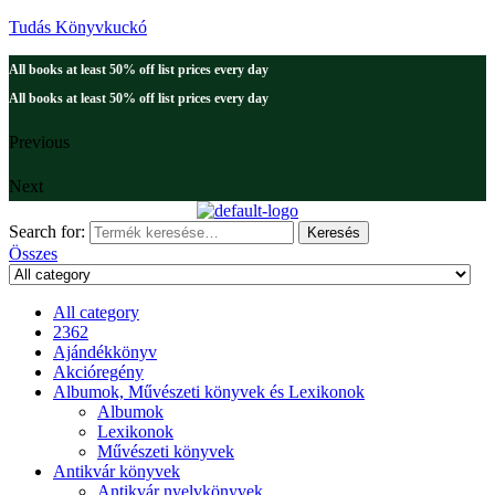
Tudás Könyvkuckó
All books at least 50% off list prices every day
All books at least 50% off list prices every day
Previous
Next
Search for:
Keresés
Összes
All category
2362
Ajándékkönyv
Akcióregény
Albumok, Művészeti könyvek és Lexikonok
Albumok
Lexikonok
Művészeti könyvek
Antikvár könyvek
Antikvár nyelvkönyvek