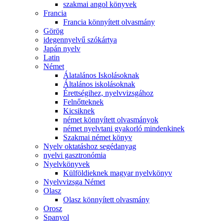
szakmai angol könyvek
Francia
Francia könnyített olvasmány
Görög
idegennyelvű szókártya
Japán nyelv
Latin
Német
Álatalános Iskolásoknak
Általános iskolásoknak
Érettségihez, nyelvvizsgához
Felnőtteknek
Kicsiknek
német könnyített olvasmányok
német nyelvtani gyakorló mindenkinek
Szakmai német könyv
Nyelv oktatáshoz segédanyag
nyelvi gasztronómia
Nyelvkönyvek
Külföldieknek magyar nyelvkönyv
Nyelvvizsga Német
Olasz
Olasz könnyített olvasmány
Orosz
Spanyol