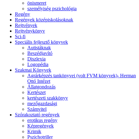
önismeret
személyiség pszichológia
Regény
Regények középiskolásoknak
Rejtvények
Rejtvénykönyv
Sci-fi
Speciális fejlesztő könyvek
Autistáknak
Beszédjavító
Diszlexia
Logopédia
Szakmai Könyvek
Agrárképzés tankönyvei (volt FVM könyvek)- Herman
Ottó Intézet
Állatgondozás
Kertészet
kertészeti szakkönyv
mezőgazdasági
Számvitel
Szórakoztató regények
erotikus regény
Képregények
Krimik
Pszichotriller