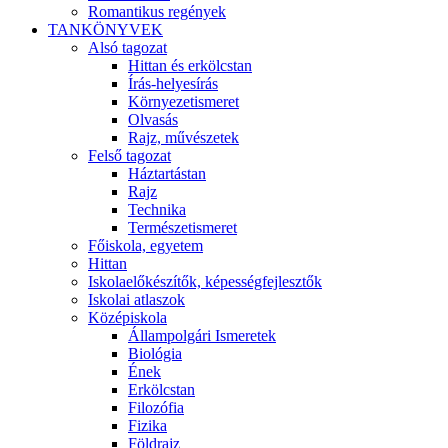
Romantikus regények
TANKÖNYVEK
Alsó tagozat
Hittan és erkölcstan
Írás-helyesírás
Környezetismeret
Olvasás
Rajz, művészetek
Felső tagozat
Háztartástan
Rajz
Technika
Természetismeret
Főiskola, egyetem
Hittan
Iskolaelőkészítők, képességfejlesztők
Iskolai atlaszok
Középiskola
Állampolgári Ismeretek
Biológia
Ének
Erkölcstan
Filozófia
Fizika
Földrajz