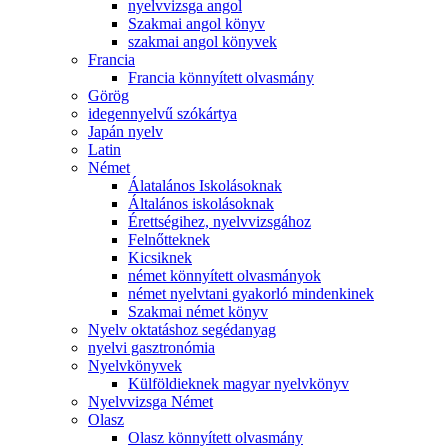
nyelvvizsga angol
Szakmai angol könyv
szakmai angol könyvek
Francia
Francia könnyített olvasmány
Görög
idegennyelvű szókártya
Japán nyelv
Latin
Német
Álatalános Iskolásoknak
Általános iskolásoknak
Érettségihez, nyelvvizsgához
Felnőtteknek
Kicsiknek
német könnyített olvasmányok
német nyelvtani gyakorló mindenkinek
Szakmai német könyv
Nyelv oktatáshoz segédanyag
nyelvi gasztronómia
Nyelvkönyvek
Külföldieknek magyar nyelvkönyv
Nyelvvizsga Német
Olasz
Olasz könnyített olvasmány