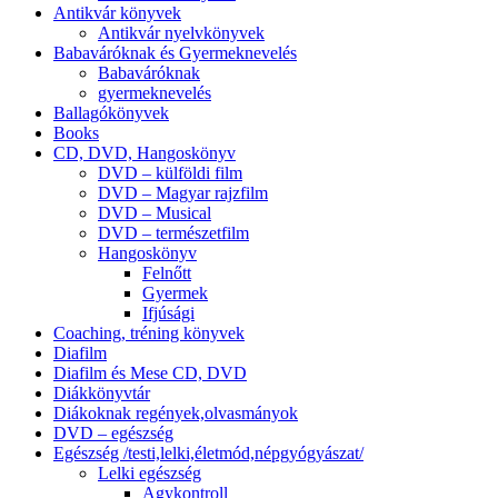
Antikvár könyvek
Antikvár nyelvkönyvek
Babaváróknak és Gyermeknevelés
Babaváróknak
gyermeknevelés
Ballagókönyvek
Books
CD, DVD, Hangoskönyv
DVD – külföldi film
DVD – Magyar rajzfilm
DVD – Musical
DVD – természetfilm
Hangoskönyv
Felnőtt
Gyermek
Ifjúsági
Coaching, tréning könyvek
Diafilm
Diafilm és Mese CD, DVD
Diákkönyvtár
Diákoknak regények,olvasmányok
DVD – egészség
Egészség /testi,lelki,életmód,népgyógyászat/
Lelki egészség
Agykontroll