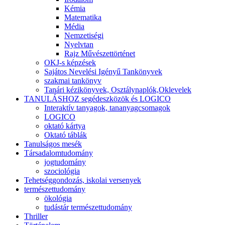
Kémia
Matematika
Média
Nemzetiségi
Nyelvtan
Rajz Művészettörténet
OKJ-s képzések
Sajátos Nevelési Igényű Tankönyvek
szakmai tankönyv
Tanári kézikönyvek, Osztálynaplók,Oklevelek
TANULÁSHOZ segédeszközök és LOGICO
Interaktív tanyagok, tananyagcsomagok
LOGICO
oktató kártya
Oktató táblák
Tanulságos mesék
Társadalomtudomány
jogtudomány
szociológia
Tehetséggondozás, iskolai versenyek
természettudomány
ökológia
tudástár természettudomány
Thriller