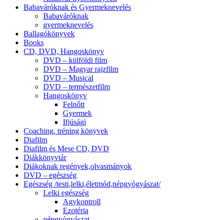
Babaváróknak és Gyermeknevelés
Babaváróknak
gyermeknevelés
Ballagókönyvek
Books
CD, DVD, Hangoskönyv
DVD – külföldi film
DVD – Magyar rajzfilm
DVD – Musical
DVD – természetfilm
Hangoskönyv
Felnőtt
Gyermek
Ifjúsági
Coaching, tréning könyvek
Diafilm
Diafilm és Mese CD, DVD
Diákkönyvtár
Diákoknak regények,olvasmányok
DVD – egészség
Egészség /testi,lelki,életmód,népgyógyászat/
Lelki egészség
Agykontroll
Ezotéria
népgyógyászat