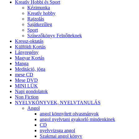
Kreatív Hobbi és Sport
Kézimunka
Kreatív hobby
Rajzolás
Sajátkezűleg
Sport
Színezőkönyv Felnőtteknek
Kressz-oktatás
Külföldi Kortás
Lányregény
Magyar Kortás
Manga
Meditáció, jóga
mese CD
Mese DVD
MINI LÜK
Napi gondolatok
Non Fiction
NYELVKÖNYVEK, NYELVTANULÁS
Angol
angol könnyített olvasmányok
angol nyelvtani gyakorló mindenkinek
CD
nyelvvizsga angol
Szakmai angol könyv