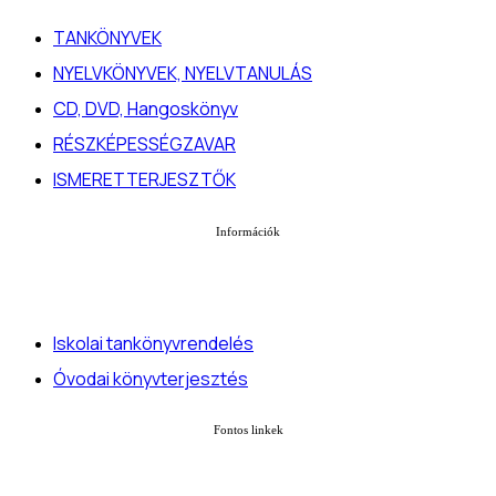
TANKÖNYVEK
NYELVKÖNYVEK, NYELVTANULÁS
CD, DVD, Hangoskönyv
RÉSZKÉPESSÉGZAVAR
ISMERETTERJESZTŐK
Információk
Iskolai tankönyvrendelés
Óvodai könyvterjesztés
Fontos linkek