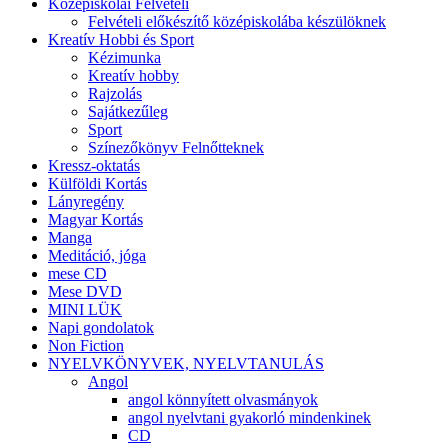
Középiskolai Felvételi
Felvételi előkészítő középiskolába készülöknek
Kreatív Hobbi és Sport
Kézimunka
Kreatív hobby
Rajzolás
Sajátkezűleg
Sport
Színezőkönyv Felnőtteknek
Kressz-oktatás
Külföldi Kortás
Lányregény
Magyar Kortás
Manga
Meditáció, jóga
mese CD
Mese DVD
MINI LÜK
Napi gondolatok
Non Fiction
NYELVKÖNYVEK, NYELVTANULÁS
Angol
angol könnyített olvasmányok
angol nyelvtani gyakorló mindenkinek
CD