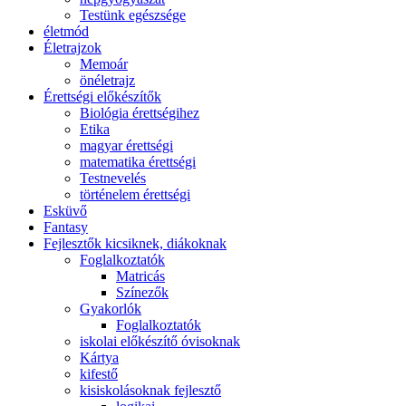
Testünk egészsége
életmód
Életrajzok
Memoár
önéletrajz
Érettségi előkészítők
Biológia érettségihez
Etika
magyar érettségi
matematika érettségi
Testnevelés
történelem érettségi
Esküvő
Fantasy
Fejlesztők kicsiknek, diákoknak
Foglalkoztatók
Matricás
Színezők
Gyakorlók
Foglalkoztatók
iskolai előkészítő óvisoknak
Kártya
kifestő
kisiskolásoknak fejlesztő