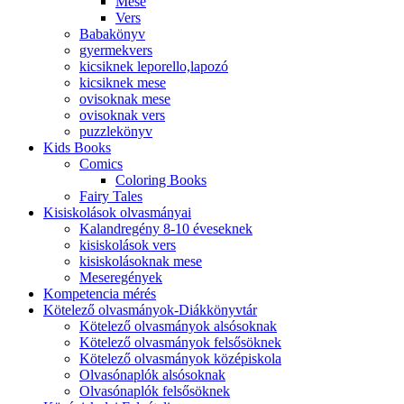
Mese
Vers
Babakönyv
gyermekvers
kicsiknek leporello,lapozó
kicsiknek mese
ovisoknak mese
ovisoknak vers
puzzlekönyv
Kids Books
Comics
Coloring Books
Fairy Tales
Kisiskolások olvasmányai
Kalandregény 8-10 éveseknek
kisiskolások vers
kisiskolásoknak mese
Meseregények
Kompetencia mérés
Kötelező olvasmányok-Diákkönyvtár
Kötelező olvasmányok alsósoknak
Kötelező olvasmányok felsősöknek
Kötelező olvasmányok középiskola
Olvasónaplók alsósoknak
Olvasónaplók felsősöknek