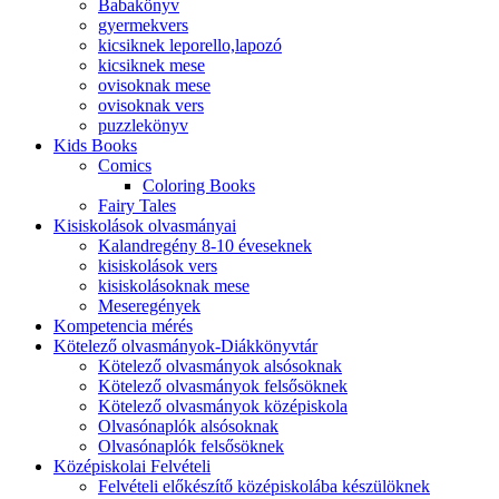
Babakönyv
gyermekvers
kicsiknek leporello,lapozó
kicsiknek mese
ovisoknak mese
ovisoknak vers
puzzlekönyv
Kids Books
Comics
Coloring Books
Fairy Tales
Kisiskolások olvasmányai
Kalandregény 8-10 éveseknek
kisiskolások vers
kisiskolásoknak mese
Meseregények
Kompetencia mérés
Kötelező olvasmányok-Diákkönyvtár
Kötelező olvasmányok alsósoknak
Kötelező olvasmányok felsősöknek
Kötelező olvasmányok középiskola
Olvasónaplók alsósoknak
Olvasónaplók felsősöknek
Középiskolai Felvételi
Felvételi előkészítő középiskolába készülöknek