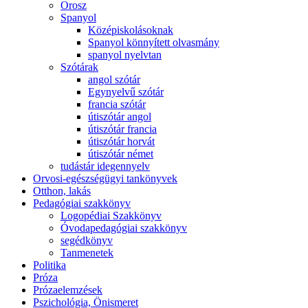
Orosz
Spanyol
Középiskolásoknak
Spanyol könnyített olvasmány
spanyol nyelvtan
Szótárak
angol szótár
Egynyelvű szótár
francia szótár
útiszótár angol
útiszótár francia
útiszótár horvát
útiszótár német
tudástár idegennyelv
Orvosi-egészségügyi tankönyvek
Otthon, lakás
Pedagógiai szakkönyv
Logopédiai Szakkönyv
Óvodapedagógiai szakkönyv
segédkönyv
Tanmenetek
Politika
Próza
Prózaelemzések
Pszichológia, Önismeret