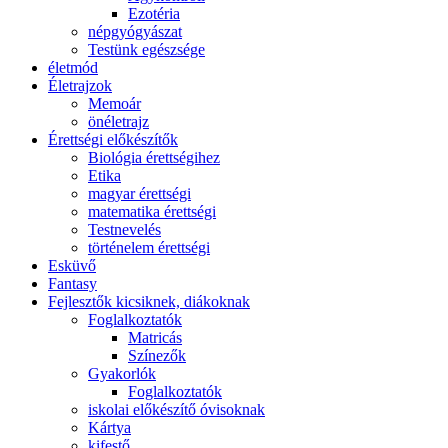
Ezotéria
népgyógyászat
Testünk egészsége
életmód
Életrajzok
Memoár
önéletrajz
Érettségi előkészítők
Biológia érettségihez
Etika
magyar érettségi
matematika érettségi
Testnevelés
történelem érettségi
Esküvő
Fantasy
Fejlesztők kicsiknek, diákoknak
Foglalkoztatók
Matricás
Színezők
Gyakorlók
Foglalkoztatók
iskolai előkészítő óvisoknak
Kártya
kifestő