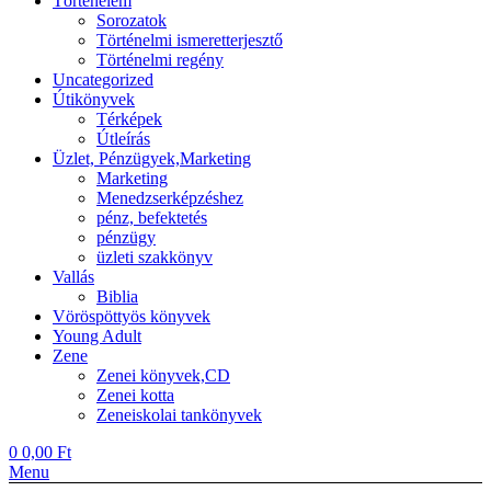
Történelem
Sorozatok
Történelmi ismeretterjesztő
Történelmi regény
Uncategorized
Útikönyvek
Térképek
Útleírás
Üzlet, Pénzügyek,Marketing
Marketing
Menedzserképzéshez
pénz, befektetés
pénzügy
üzleti szakkönyv
Vallás
Biblia
Vöröspöttyös könyvek
Young Adult
Zene
Zenei könyvek,CD
Zenei kotta
Zeneiskolai tankönyvek
0
0,00
Ft
Menu