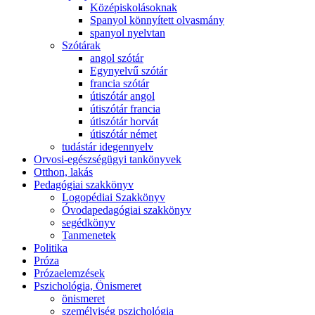
Középiskolásoknak
Spanyol könnyített olvasmány
spanyol nyelvtan
Szótárak
angol szótár
Egynyelvű szótár
francia szótár
útiszótár angol
útiszótár francia
útiszótár horvát
útiszótár német
tudástár idegennyelv
Orvosi-egészségügyi tankönyvek
Otthon, lakás
Pedagógiai szakkönyv
Logopédiai Szakkönyv
Óvodapedagógiai szakkönyv
segédkönyv
Tanmenetek
Politika
Próza
Prózaelemzések
Pszichológia, Önismeret
önismeret
személyiség pszichológia