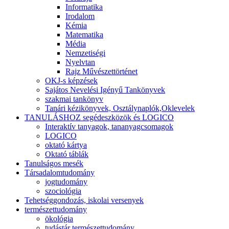
Informatika
Irodalom
Kémia
Matematika
Média
Nemzetiségi
Nyelvtan
Rajz Művészettörténet
OKJ-s képzések
Sajátos Nevelési Igényű Tankönyvek
szakmai tankönyv
Tanári kézikönyvek, Osztálynaplók,Oklevelek
TANULÁSHOZ segédeszközök és LOGICO
Interaktív tanyagok, tananyagcsomagok
LOGICO
oktató kártya
Oktató táblák
Tanulságos mesék
Társadalomtudomány
jogtudomány
szociológia
Tehetséggondozás, iskolai versenyek
természettudomány
ökológia
tudástár természettudomány