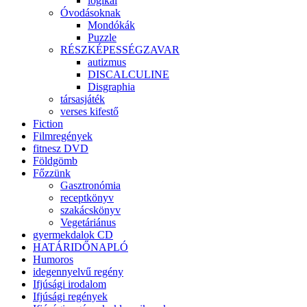
logikai
Óvodásoknak
Mondókák
Puzzle
RÉSZKÉPESSÉGZAVAR
autizmus
DISCALCULINE
Disgraphia
társasjáték
verses kifestő
Fiction
Filmregények
fitnesz DVD
Földgömb
Főzzünk
Gasztronómia
receptkönyv
szakácskönyv
Vegetáriánus
gyermekdalok CD
HATÁRIDŐNAPLÓ
Humoros
idegennyelvű regény
Ifjúsági irodalom
Ifjúsági regények