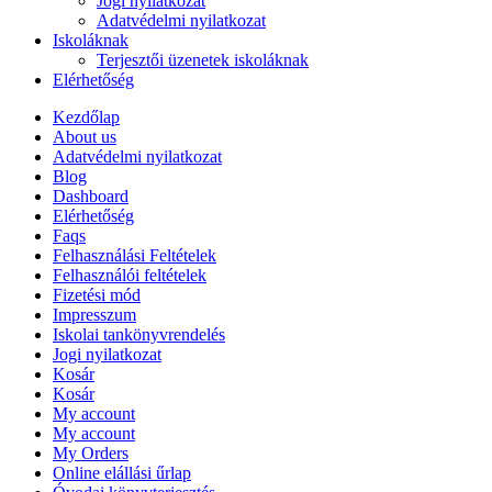
Jogi nyilatkozat
Adatvédelmi nyilatkozat
Iskoláknak
Terjesztői üzenetek iskoláknak
Elérhetőség
Kezdőlap
About us
Adatvédelmi nyilatkozat
Blog
Dashboard
Elérhetőség
Faqs
Felhasználási Feltételek
Felhasználói feltételek
Fizetési mód
Impresszum
Iskolai tankönyvrendelés
Jogi nyilatkozat
Kosár
Kosár
My account
My account
My Orders
Online elállási űrlap