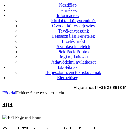
Kezdőlap
Termékek
Információk
Iskolai tankönyvrendelés
Óvodai könyvterjesztés
Tevékenységünk
Felhasználási Feltételek
Fizetési mód
Szállítási feltételek
Pick Pack Pontok
Jogi nyilatkozat
Adatvédelmi nyilatkozat
Iskoláknak
Terjesztői üzenetek iskoláknak
Elérhetőség
Hívjon most!
+36 23 361 051
Főoldal
Fehler: Seite existiert nicht
404