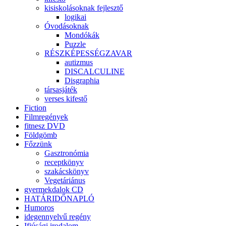
kisiskolásoknak fejlesztő
logikai
Óvodásoknak
Mondókák
Puzzle
RÉSZKÉPESSÉGZAVAR
autizmus
DISCALCULINE
Disgraphia
társasjáték
verses kifestő
Fiction
Filmregények
fitnesz DVD
Földgömb
Főzzünk
Gasztronómia
receptkönyv
szakácskönyv
Vegetáriánus
gyermekdalok CD
HATÁRIDŐNAPLÓ
Humoros
idegennyelvű regény
Ifjúsági irodalom