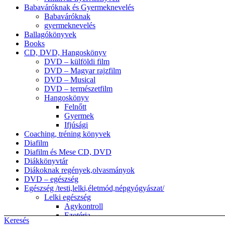
Babaváróknak és Gyermeknevelés
Babaváróknak
gyermeknevelés
Ballagókönyvek
Books
CD, DVD, Hangoskönyv
DVD – külföldi film
DVD – Magyar rajzfilm
DVD – Musical
DVD – természetfilm
Hangoskönyv
Felnőtt
Gyermek
Ifjúsági
Coaching, tréning könyvek
Diafilm
Diafilm és Mese CD, DVD
Diákkönyvtár
Diákoknak regények,olvasmányok
DVD – egészség
Egészség /testi,lelki,életmód,népgyógyászat/
Lelki egészség
Agykontroll
Ezotéria
Keresés
népgyógyászat