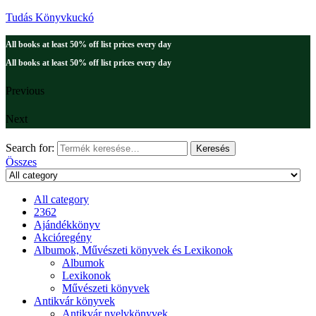
Tudás Könyvkuckó
All books at least 50% off list prices every day
All books at least 50% off list prices every day
Previous
Next
Search for:
Keresés
Összes
All category
2362
Ajándékkönyv
Akcióregény
Albumok, Művészeti könyvek és Lexikonok
Albumok
Lexikonok
Művészeti könyvek
Antikvár könyvek
Antikvár nyelvkönyvek